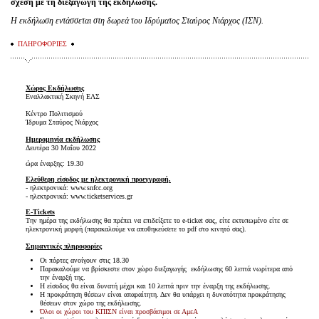
σχέση με τη διεξαγωγή της εκδήλωσης.
Η εκδήλωση εντάσσεται στη δωρεά του Ιδρύματος Σταύρος Νιάρχος (ΙΣΝ).
ΠΛΗΡΟΦΟΡΙΕΣ
Χώρος Εκδήλωσης
Εναλλακτική Σκηνή ΕΛΣ
Κέντρο Πολιτισμού
Ίδρυμα Σταύρος Νιάρχος
Ημερομηνία εκδήλωσης
Δευτέρα 30 Μαΐου 2022
ώρα έναρξης: 19.30
Ελεύθερη είσοδος με ηλεκτρονική προεγγραφή.
- ηλεκτρονικά: www.snfcc.org
- ηλεκτρονικά: www.ticketservices.gr
E-Tickets
Την ημέρα της εκδήλωσης θα πρέπει να επιδείξετε το e-ticket σας, είτε εκτυπωμένο είτε σε
ηλεκτρονική μορφή (παρακαλούμε να αποθηκεύσετε το pdf στο κινητό σας).
Σημαντικές πληροφορίες
Οι πόρτες ανοίγουν στις 18.30
Παρακαλούμε να βρίσκεστε στον χώρο διεξαγωγής εκδήλωσης 60 λεπτά νωρίτερα από
την έναρξή της.
Η είσοδος θα είναι δυνατή μέχρι και 10 λεπτά πριν την έναρξη της εκδήλωσης.
Η προκράτηση θέσεων είναι απαραίτητη. Δεν θα υπάρχει η δυνατότητα προκράτησης
θέσεων στον χώρο της εκδήλωσης.
Όλοι οι χώροι του ΚΠΙΣΝ είναι προσβάσιμοι σε ΑμεΑ