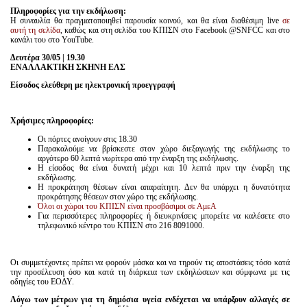
Πληροφορίες για την εκδήλωση:
Η συναυλία θα πραγματοποιηθεί παρουσία κοινού, και θα είναι διαθέσιμη live
σε
αυτή τη σελίδα
, καθώς και στη σελίδα του ΚΠΙΣΝ στο Facebook @SNFCC και στο
κανάλι του στο YouTube.
Δευτέρα 30/05 | 19.30
ΕΝΑΛΛΑΚΤΙΚΗ ΣΚΗΝΗ ΕΛΣ
Είσοδος ελεύθερη με ηλεκτρονική προεγγραφή
Χρήσιμες πληροφορίες:
Οι πόρτες ανοίγουν στις 18.30
Παρακαλούμε να βρίσκεστε στον χώρο διεξαγωγής της εκδήλωσης το
αργότερο 60 λεπτά νωρίτερα από την έναρξη της εκδήλωσης.
Η είσοδος θα είναι δυνατή μέχρι και 10 λεπτά πριν την έναρξη της
εκδήλωσης.
Η προκράτηση θέσεων είναι απαραίτητη. Δεν θα υπάρχει η δυνατότητα
προκράτησης θέσεων στον χώρο της εκδήλωσης.
Όλοι οι χώροι του ΚΠΙΣΝ είναι προσβάσιμοι σε ΑμεΑ
Για περισσότερες πληροφορίες ή διευκρινίσεις μπορείτε να καλέσετε στο
τηλεφωνικό κέντρο του ΚΠΙΣΝ στο 216 8091000.
Οι συμμετέχοντες πρέπει να φορούν μάσκα και να τηρούν τις αποστάσεις τόσο κατά
την προσέλευση όσο και κατά τη διάρκεια των εκδηλώσεων και σύμφωνα με τις
οδηγίες του ΕΟΔΥ.
Λόγω των μέτρων για τη δημόσια υγεία ενδέχεται να υπάρξουν αλλαγές σε