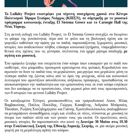
Είσοδος διαχειριστή
Το Lullaby Project επιστρέφει για πέμπτη συνεχόμενη χρονιά στο Κέντρο
Πολιτισμού Ίδρυμα Σταύρος Νιάρχος (ΚΠΙΣΝ), σε σύμπραξη με το μουσικό
πρόγραμμα κοινωνικής ένταξης El Sistema Greece και το Carnegie Hall της
Νέας Υόρκης.
Στη φετινή εκδοχή του Lullaby Project, το El Sistema Greece συνεχίζει να διευρύνει
το φάσμα της γονεϊκότητας πέρα από το φύλο και τη βιολογική σχέση και να
γιορτάζει καθολικά την αγάπη για τα παιδιά, παρουσιάζοντας ξεχωριστές μουσικές
ιστορίες που αναδεικνύουν πλήθος επίκαιρα κοινωνικά ζητήματα, «παρεμβαίνοντας»
θετικά στις σχέσεις που τις γέννησαν, στέλνοντας ένα ηχηρό μήνυμα αποδοχής
με
αγάπη και μουσική.
Ένα ομόφυλο ζευγάρι που ονειρεύεται έναν κόσμο ίσων ευκαιριών για το παιδί που
υιοθέτησε, νέοι μπαμπάδες προσωρινά κρατούμενοι στις φυλακές Κορυδαλλού που
αγωνιούν να δουν τα παιδιά τους να μεγαλώνουν, μια μητέρα που μεγαλώνει μόνη τα
τέσσερα παιδιά της ζώντας κάτω από το όριο της φτώχειας, αλλά και κοινωνικοί
λειτουργοί που φροντίζουν ασυνόδευτους ανήλικους πρόσφυγες, προσπαθώντας να
αποκαταστήσουν την παιδικότητα και την εμπιστοσύνη τους σε έναν κόσμο ενηλίκων
που δεν κατάφερε να τα προστατεύσει, είναι μερικοί μόνο από τους πρωταγωνιστές
των 8 ιστοριών του φετινού Lullaby Project.
Οι καταξιωμένοι Έλληνες μουσικοσυνθέτες και τραγουδοποιοί Anser, Ηλίας
Βαμβακούσης, Παύλος Παυλίδης, Γιώργος Κασαβέτης, Ανδριάνα Μπάμπαλη,
Theodore, Ρωξάνη Χατζηδημητρίου και Γιάννης Χριστοδουλόπουλος αναλαμβάνουν
να μεταγράψουν συναισθήματα, ευχές και ελπίδες σε νότες, ντύνοντας με μουσική τα
όνειρα των παιδιών αλλά και των γονιών τους για εκείνα. Οι πρωτότυπες αυτές
μουσικές ιστορίες θα παρουσιαστούν στο κοινό τη
Δευτέρα 30 Μαΐου στις 19.30
στην Εναλλακτική Σκηνή της Εθνικής Λυρικής Σκηνής,
σε μία ακόμα μουσική
γιορτή για τη μεγαλύτερη αγάπη του κόσμου.