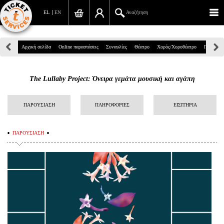
EL
EN
Αναζήτηση
Πανεπιστημίου 39, Αθήνα
Αρχική σελίδα
Online παραστάσεις
Συναυλίες
Θέατρο
Χορός/Χοροθέατρο
Παιδικά
210 7234567
The Lullaby Project: Όνειρα γεμάτα μουσική και αγάπη
info@ticketservices.gr
Αναζήτηση
ΠΑΡΟΥΣΙΑΣΗ
ΠΛΗΡΟΦΟΡΙΕΣ
ΕΙΣΙΤΗΡΙΑ
Σύνδεση/Εγγραφή
ΠΑΡΟΥΣΙΑΣΗ
Παραγγελία
Αναζήτηση παραγγελίας
Προσωπικά Δεδομένα
Πληροφορίες