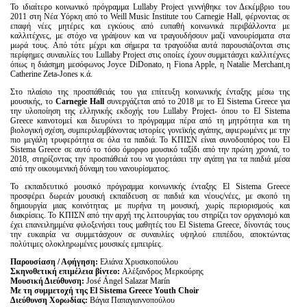
Το ιδιαίτερο κοινωνικό πρόγραμμα Lullaby Project γεννήθηκε τον Δεκέμβριο του
2011 στη Νέα Υόρκη από το Weill Music Institute του Carnegie Hall, φέρνοντας σε
επαφή νέες μητέρες και εγκύους από ευπαθή κοινωνικά περιβάλλοντα με
καλλιτέχνες, με στόχο να γράψουν και να τραγουδήσουν μαζί νανουρίσματα στα
μωρά τους. Από τότε μέχρι και σήμερα τα τραγούδια αυτά παρουσιάζονται στις
περίφημες συναυλίες του Lullaby Project στις οποίες έχουν συμμετάσχει καλλιτέχνες
όπως η διάσημη μεσόφωνος Joyce DiDonato, η Fiona Apple, η Natalie Merchant,η
Catherine Zeta-Jones κ.ά.
Στο πλαίσιο της προσπάθειάς του για επίτευξη κοινωνικής ένταξης μέσω της
μουσικής, το
Carnegie Hall
συνεργάζεται από το 2018 με το El Sistema Greece για
την υλοποίηση της ελληνικής εκδοχής του Lullaby Project- όπου το El Sistema
Greece καινοτομεί και διευρύνει το πρόγραμμα πέρα από τη μητρότητα και τη
βιολογική σχέση, συμπεριλαμβάνοντας ιστορίες γονεϊκής αγάπης, αφιερωμένες με την
πιο μεγάλη τρυφερότητα σε όλα τα παιδιά. Το ΚΠΙΣΝ είναι συνοδοιπόρος του El
Sistema Greece σε αυτό το τόσο όμορφο μουσικό ταξίδι από την πρώτη χρονιά, το
2018, στηρίζοντας την προσπάθειά του να γιορτάσει την αγάπη για τα παιδιά μέσα
από την οικουμενική δύναμη του νανουρίσματος.
Το εκπαιδευτικό μουσικό πρόγραμμα κοινωνικής ένταξης El Sistema Greece
προσφέρει δωρεάν μουσική εκπαίδευση σε παιδιά και νέους/νέες, με σκοπό τη
δημιουργία μιας κοινότητας με πυρήνα τη μουσική, χωρίς περιορισμούς και
διακρίσεις. Το ΚΠΙΣΝ από την αρχή της λειτουργίας του στηρίζει τον οργανισμό και
έχει επανειλημμένα φιλοξενήσει τους μαθητές του El Sistema Greece, δίνοντάς τους
την ευκαιρία να συμμετάσχουν σε συναυλίες υψηλού επιπέδου, αποκτώντας
πολύτιμες ολοκληρωμένες μουσικές εμπειρίες.
Παρουσίαση / Αφήγηση:
Ελιάνα Χρυσικοπούλου
Σκηνοθετική επιμέλεια βίντεο:
Αλέξανδρος Μερκούρης
Μουσική Διεύθυνση:
José Ángel Salazar Marín
Με τη συμμετοχή της El Sistema Greece Youth Choir
Διεύθυνση Χορωδίας:
Βάγια Παπαγιαννοπούλου