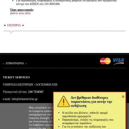
Για περισσότερες πληροφορίες ή διευκρινίσεις μπορείτε να καλέσετε στο τηλεφωνικό
κέντρο του ΚΠΙΣΝ στο 216 8091000.
Όροι προεγγραφής
(
κάντε κλικ εδώ
)
ΕΙΣΙΤΗΡΙΑ
ΕΠΙΚΟΙΝΩΝΙΑ
TICKET SERVICES
ΥΠΗΡΕΣΙΑ ΕΙΣΙΤΗΡΙΩΝ - ΛΟΓΙΣΜΙΚΗ ΕΠΕ
Τηλεφωνικό κέντρο:
210 7234567
×
Δεν βρέθηκαν διαθέσιμες
e-mail:
info@ticketservices.gr
παραστάσεις για αυτήν την
εκδήλωση
Εκδοτήριο: Πανεπιστημίου 39 (Στοά Πεσμαζόγλου), Αθήνα
Μας επιτρέπετε να αποθηκεύουμε στον φυλλομετρητή σας
τα λεγόμενα cookies; Με αυτόν τον τρόπο θα
Η σελίδα που βλέπετε, πιθανόν αφορά
Ώρες λειτουργίας εκδοτηρίου: Δευ-Παρ: 9πμ-5μμ
καταγράφονται από εμάς και τρίτες συνεργαζόμενες
παρελθούσα ημερομηνία.
εταιρείες (Google, Facebook κτλ) στοιχεία επισκεψιμότητας
Παρακαλούμε, ελέγξτε τις πληροφορίες που
για στατιστικούς αλλά και διαφημιστικούς λόγους. Μπορείτε
αναγράφονται παραπάνω
να διαβάσετε περισσότερα για την χρήση cookies από την
Για να εντοπίσετε την εκδήλωση που
ιστοσελίδα μας
εδώ
.