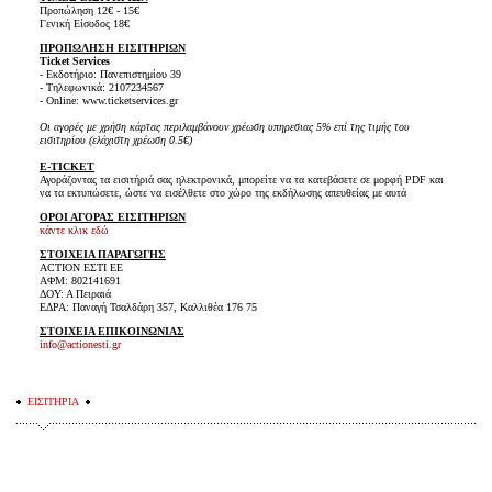
Προπώληση 12€ - 15€
Γενική Είσοδος 18€
ΠΡΟΠΩΛΗΣΗ ΕΙΣΙΤΗΡΙΩΝ
Ticket Services
- Εκδοτήριο: Πανεπιστημίου 39
- Τηλεφωνικά: 2107234567
- Online: www.ticketservices.gr
Οι αγορές με χρήση κάρτας περιλαμβάνουν χρέωση υπηρεσιας 5% επί της τιμής του
εισιτηρίου (ελάχιστη χρέωση 0.5€)
E-TICKET
Αγοράζοντας τα εισιτήριά σας ηλεκτρονικά, μπορείτε να τα κατεβάσετε σε μορφή PDF και
να τα εκτυπώσετε, ώστε να εισέλθετε στο χώρο της εκδήλωσης απευθείας με αυτά
ΟΡΟΙ ΑΓΟΡΑΣ ΕΙΣΙΤΗΡΙΩΝ
κάντε κλικ εδώ
ΣΤΟΙΧΕΙΑ ΠΑΡΑΓΩΓΗΣ
ACTION ΕΣΤΙ ΕΕ
ΑΦΜ: 802141691
ΔΟΥ: Α Πειραιά
ΕΔΡΑ: Παναγή Τσαλδάρη 357, Καλλιθέα 176 75
ΣΤΟΙΧΕΙΑ ΕΠΙΚΟΙΝΩΝΙΑΣ
info@actionesti.gr
ΕΙΣΙΤΗΡΙΑ