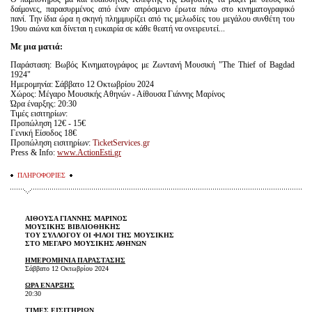
δαίμονες, παρασυρμένος από έναν απρόσμενο έρωτα πάνω στο κινηματογραφικό
πανί. Την ίδια ώρα η σκηνή πλημμυρίζει από τις μελωδίες του μεγάλου συνθέτη του
19ου αιώνα και δίνεται η ευκαιρία σε κάθε θεατή να ονειρευτεί...
Με μια ματιά:
Παράσταση: Βωβός Κινηματογράφος με Ζωντανή Μουσική "The Thief of Bagdad
1924"
Ημερομηνία: Σάββατο 12 Οκτωβρίου 2024
Χώρος: Μέγαρο Μουσικής Αθηνών - Αίθουσα Γιάννης Μαρίνος
Ώρα έναρξης: 20:30
Τιμές εισιτηρίων:
Προπώληση 12€ - 15€
Γενική Είσοδος 18€
Προπώληση εισιτηρίων:
TicketServices.gr
Press & Info:
www
.
ActionEsti
.
gr
ΠΛΗΡΟΦΟΡΙΕΣ
ΑΙΘΟΥΣΑ ΓΙΑΝΝΗΣ ΜΑΡΙΝΟΣ
ΜΟΥΣΙΚΗΣ ΒΙΒΛΙΟΘΗΚΗΣ
ΤΟΥ ΣΥΛΛΟΓΟΥ ΟΙ ΦΙΛΟΙ ΤΗΣ ΜΟΥΣΙΚΗΣ
ΣΤΟ ΜΕΓΑΡΟ ΜΟΥΣΙΚΗΣ ΑΘΗΝΩΝ
ΗΜΕΡΟΜΗΝΙΑ ΠΑΡΑΣΤΑΣHΣ
Σάββατο 12 Οκτωβρίου 2024
ΩΡΑ ΕΝΑΡΞΗΣ
20:30
ΤΙΜΕΣ ΕΙΣΙΤΗΡΙΩΝ