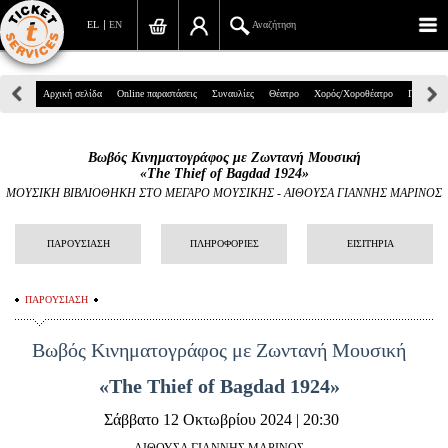
EL
EN
Αναζήτηση
Πανεπιστημίου 39, Αθήνα
Αρχική σελίδα
Online παραστάσεις
Συναυλίες
Θέατρο
Χορός/Χοροθέατρο
Παιδικά
210 7234567
Βωβός Κινηματογράφος με Ζωντανή Μουσική
info@ticketservices.gr
«The Thief of Bagdad 1924»
ΜΟΥΣΙΚΗ ΒΙΒΛΙΟΘΗΚΗ ΣΤΟ ΜΕΓΑΡΟ ΜΟΥΣΙΚΗΣ
-
ΑΙΘΟΥΣΑ ΓΙΑΝΝΗΣ ΜΑΡΙΝΟΣ
Αναζήτηση
ΠΑΡΟΥΣΙΑΣΗ
ΠΛΗΡΟΦΟΡΙΕΣ
ΕΙΣΙΤΗΡΙΑ
Σύνδεση/Εγγραφή
Παραγγελία
ΠΑΡΟΥΣΙΑΣΗ
Αναζήτηση παραγγελίας
Βωβός Κινηματογράφος
με Ζωντανή Μουσική
Προσωπικά Δεδομένα
«The Thief of Bagdad 1924
»
Πληροφορίες
Σάββατο 12 Οκτωβρίου 2024 | 20:30