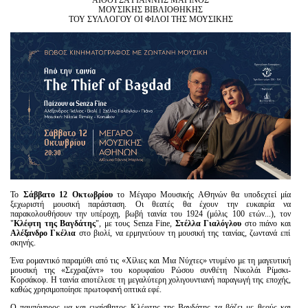
ΑΙΘΟΥΣΑ ΓΙΑΝΝΗΣ ΜΑΡΙΝΟΣ
Είσοδος διαχειριστή
ΜΟΥΣΙΚΗΣ ΒΙΒΛΙΟΘΗΚΗΣ
ΤΟΥ ΣΥΛΛΟΓΟΥ ΟΙ ΦΙΛΟΙ ΤΗΣ ΜΟΥΣΙΚΗΣ
Το
Σάββατο 12 Οκτωβρίου
το Μέγαρο Μουσικής ΑΘηνών θα υποδεχτεί μία
ξεχωριστή μουσική παράσταση. Οι θεατές θα έχουν την ευκαιρία να
παρακολουθήσουν την υπέροχη, βωβή ταινία του 1924 (μόλις 100 ετών...), τον
"
Κλέφτη της Βαγδάτης
", με τους Senza Fine,
Στέλλα Γιαλόγλου
στο πιάνο και
Αλέξανδρο Γκέλια
στο βιολί, να ερμηνεύουν τη μουσική της ταινίας, ζωντανά επί
σκηνής.
Ένα ρομαντικό παραμύθι από τις «Χίλιες και Μια Νύχτες» ντυμένο με τη μαγευτική
μουσική της «Σεχραζάντ» του κορυφαίου Ρώσου συνθέτη Νικολάι Ρίμσκι-
Κορσάκοφ. Η ταινία αποτέλεσε τη μεγαλύτερη χολιγουντιανή παραγωγή της εποχής,
καθώς χρησιμοποίησε πρωτοφανή οπτικά εφέ.
Ο παμπόνηρος μα και ευαίσθητος Κλέφτης της Βαγδάτης τα βάζει με θεούς και