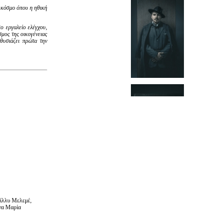
ο κόσμο όπου η ηθική
ο εργαλείο ελέγχου,
μος της οικογένειας
θυσιάζει πρώτα την
ίλλυ Μελεμέ,
να Μαρία