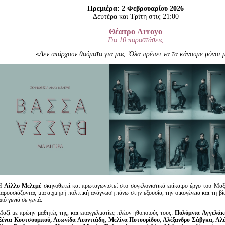
Είσοδος διαχειριστή
Πρεμιέρα: 2 Φεβρουαρίου 2026
Δευτέρα και Τρίτη στις 21:00
Θέατρο Arroyo
Για 10 παραστάσεις
«Δεν υπάρχουν θαύματα για μας. Όλα πρέπει να τα κάνουμε μόνοι 
Η
Λίλλυ Μελεμέ
σκηνοθετεί και πρωταγωνιστεί στο συγκλονιστικά επίκαιρο έργο του Μα
παρουσιάζοντας μια αιχμηρή πολιτική ανάγνωση πάνω στην εξουσία, την οικογένεια και τη βί
πό γενιά σε γενιά.
Μαζί με πρώην μαθητές της, και επαγγελματίες πλέον ηθοποιούς τους:
Πολύμνια Αγγελάκ
Ξένια Κουτσουμπού, Λεωνίδα Λεοντιάδη, Μελίνα Ποτουρίδου, Αλέξανδρο Σάβγκα, Αλέ