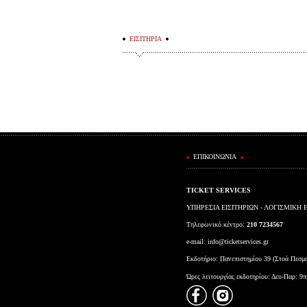
ΕΙΣΙΤΗΡΙΑ
ΕΠΙΚΟΙΝΩΝΙΑ
TICKET SERVICES
ΥΠΗΡΕΣΙΑ ΕΙΣΙΤΗΡΙΩΝ - ΛΟΓΙΣΜΙΚΗ 
Τηλεφωνικό κέντρο:
210 7234567
e-mail:
info@ticketservices.gr
Εκδοτήριο: Πανεπιστημίου 39 (Στοά Πεσμ
Ώρες λειτουργίας εκδοτηρίου: Δευ-Παρ: 9π