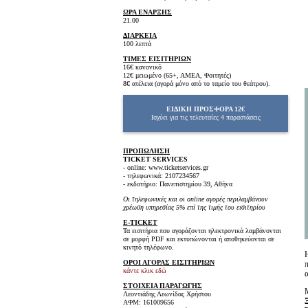
ΩΡΑ ΕΝΑΡΞΗΣ
21.00
ΔΙΑΡΚΕΙΑ
100 λεπτά
ΤΙΜΕΣ ΕΙΣΙΤΗΡΙΩΝ
16€ κανονικό
12€ μειωμένο (65+, ΑΜΕΑ, Φοιτητές)
8€ ατέλεια (αγορά μόνο από το ταμείο του θεάτρου).
ΕΙΔΙΚΗ ΠΡΟΣΦΟΡΑ
12€
Ισχύει για τις τελευταίες 4 παραστάσεις
ΠΡΟΠΩΛΗΣΗ
TICKET SERVICES
- online: www.ticketservices.gr
- τηλεφωνικά: 2107234567
- εκδοτήριο: Πανεπιστημίου 39, Αθήνα
Οι τηλεφωνικές και οι online αγορές περιλαμβάνουν
χρέωση υπηρεσίας 5% επί της τιμής του εισιτηρίου
E-TICKET
Τα εισιτήρια που αγοράζονται ηλεκτρονικά λαμβάνονται
σε μορφή PDF και εκτυπώνονται ή αποθηκεύονται σε
κινητό τηλέφωνο.
ΟΡΟΙ ΑΓΟΡΑΣ ΕΙΣΙΤΗΡΙΩΝ
κάντε κλικ εδώ
α
ΣΤΟΙΧΕΙΑ ΠΑΡΑΓΩΓΗΣ
Λεοντιάδης Λεωνίδας Χρήστου
ΑΦΜ: 161009656