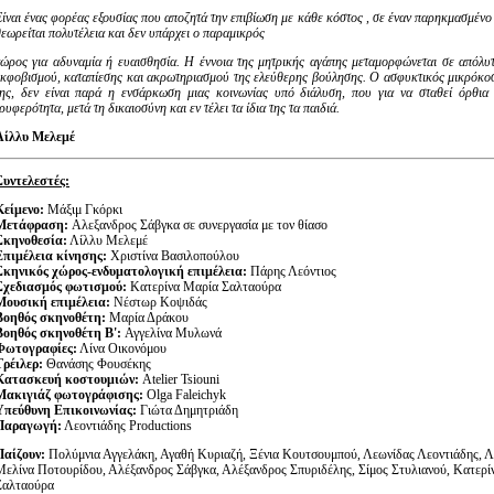
Είναι ένας φορέας εξουσίας που αποζητά την επιβίωση με κάθε κόστος , σε έναν παρηκμασμέν
θεωρείται πολυτέλεια και δεν υπάρχει ο παραμικρός
χώρος για αδυναμία ή ευαισθησία. Η έννοια της μητρικής αγάπης μεταμορφώνεται σε απόλυτ
εκφοβισμού, καταπίεσης και ακρωτηριασμού της ελεύθερης βούλησης. Ο ασφυκτικός μικρόκοσ
της, δεν είναι παρά η ενσάρκωση μιας κοινωνίας υπό διάλυση, που για να σταθεί όρθια 
ρυφερότητα, μετά τη δικαιοσύνη και εν τέλει τα ίδια της τα παιδιά.
Λίλλυ Μελεμέ
Συντελεστές:
Κείμενο:
Μάξιμ Γκόρκι
Μετάφραση:
Αλεξανδρος Σάβγκα σε συνεργασία με τον θίασο
Σκηνοθεσία:
Λίλλυ Μελεμέ
Επιμέλεια κίνησης:
Χριστίνα Βασιλοπούλου
Σκηνικός χώρος-ενδυματολογική επιμέλεια:
Πάρης Λεόντιος
Σχεδιασμός φωτισμού:
Κατερίνα Μαρία Σαλταούρα
Μουσική επιμέλεια:
Νέστωρ Κοψιδάς
Βοηθός σκηνοθέτη:
Μαρία Δράκου
Βοηθός σκηνοθέτη Β':
Αγγελίνα Μυλωνά
Φωτογραφίες:
Λίνα Οικονόμου
Τρέιλερ:
Θανάσης Φουσέκης
Κατασκευή κοστουμιών:
Atelier Tsiouni
Μακιγιάζ φωτογράφισης:
Olga Faleichyk
Υπεύθυνη Επικοινωνίας:
Γιώτα Δημητριάδη
Παραγωγή:
Λεοντιάδης Productions
Παίζουν:
Πολύμνια Αγγελάκη, Αγαθή Κυριαζή, Ξένια Κουτσουμπού, Λεωνίδας Λεοντιάδης, Λ
Μελίνα Ποτουρίδου, Αλέξανδρος Σάβγκα, Αλέξανδρος Σπυριδέλης, Σίμος Στυλιανού, Κατερί
Σαλταούρα