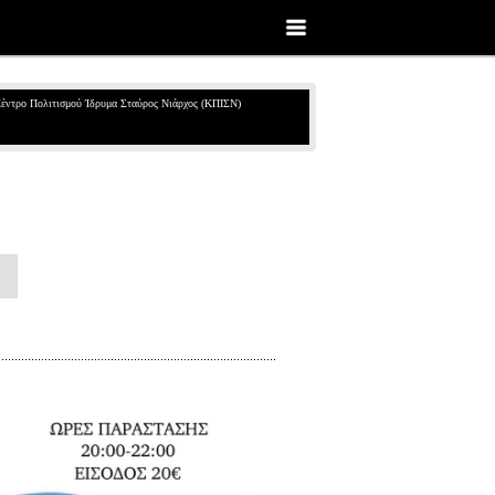
έντρο Πολιτισμού Ίδρυμα Σταύρος Νιάρχος (ΚΠΙΣΝ)