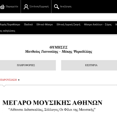
Παραγγελία
Σύνδεση/Εγγραφή
Αναζήτηση
Πανεπιστημίου 39, Αθήνα
Χορός/Χοροθέατρο
Παιδικά
Εθνικό Θέατρο
Εθνική Λυρική Σκηνή
Θέατρο Απόλλων - Σύρος
Κ
ες εκδηλώσεις
210 7234567
info@ticketservices.gr
ΘΥΜΗΣΕΣ
Ματθαίος Γιαννούλης - Μάκης Ψαραδέλλης
Αναζήτηση
Σύνδεση/Εγγραφή
ΠΛΗΡΟΦΟΡΙΕΣ
ΕΙΣΙΤΗΡΙΑ
Παραγγελία
ΠΑΡΟΥΣΙΑΣΗ
Αναζήτηση παραγγελίας
Προσωπικά Δεδομένα
Πληροφορίες