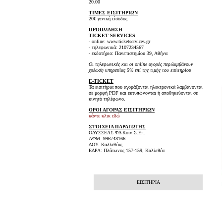
20.00
ΤΙΜΕΣ ΕΙΣΙΤΗΡΙΩΝ
20€ γενική είσοδος
ΠΡΟΠΩΛΗΣΗ
TICKET SERVICES
- online: www.ticketservices.gr
- τηλεφωνικά: 2107234567
- εκδοτήριο: Πανεπιστημίου 39, Αθήνα
Οι τηλεφωνικές και οι online αγορές περιλαμβάνουν
χρέωση υπηρεσίας 5% επί της τιμής του εισιτηρίου
E-TICKET
Τα εισιτήρια που αγοράζονται ηλεκτρονικά λαμβάνονται
σε μορφή PDF και εκτυπώνονται ή αποθηκεύονται σε
κινητό τηλέφωνο.
ΟΡΟΙ ΑΓΟΡΑΣ ΕΙΣΙΤΗΡΙΩΝ
κάντε κλικ εδώ
ΣΤΟΙΧΕΙΑ ΠΑΡΑΓΩΓΗΣ
ΟΔΥΣΣΕΑΣ ΦΔ Κοιν.Σ.Επ.
ΑΦΜ: 996748166
ΔΟΥ: Καλλιθέας
ΕΔΡΑ: Πλάτωνος 157-159, Καλλιθέα
ΕΙΣΙΤΗΡΙΑ