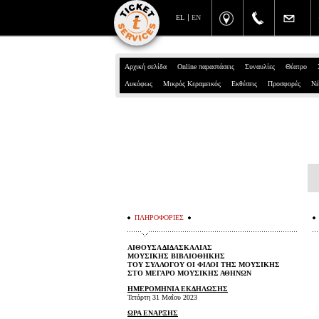
EL
EN
Αρχική σελίδα
Online παραστάσεις
Συναυλίες
Θέατρο
Λυκόφως
Μικρός Κεραμεικός
Εκθέσεις
Προσφορές
Νέ
ΠΛΗΡΟΦΟΡΙΕΣ
ΑΙΘΟΥΣΑ ΔΙΔΑΣΚΑΛΙΑΣ
ΜΟΥΣΙΚΗΣ ΒΙΒΛΙΟΘΗΚΗΣ
ΤΟΥ ΣΥΛΛΟΓΟΥ ΟΙ ΦΙΛΟΙ ΤΗΣ ΜΟΥΣΙΚΗΣ
ΣΤΟ ΜΕΓΑΡΟ ΜΟΥΣΙΚΗΣ ΑΘΗΝΩΝ
ΗΜΕΡΟΜΗΝΙΑ ΕΚΔΗΛΩΣΗΣ
Τετάρτη 31 Μαΐου 2023
ΩΡΑ ΕΝΑΡΞΗΣ