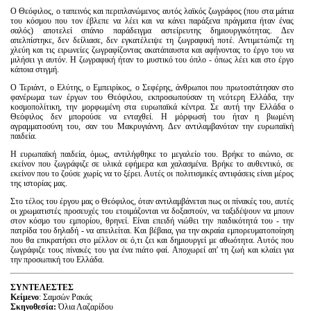
Ο Θεόφιλος, ο ταπεινός και περιπλανώμενος αυτός λαϊκός ζωγράφος (που στα μάτια
του κόσμου που τον έβλεπε να λέει και να κάνει παράξενα πράγματα ήταν ένας
σαλός) αποτελεί σπάνιο παράδειγμα αστείρευτης δημιουργικότητας. Δεν
απελπίστηκε, δεν δείλιασε, δεν εγκατέλειψε τη ζωγραφική ποτέ. Αντιμετώπιζε τη
χλεύη και τις ειρωνείες ζωγραφίζοντας ακατάπαυστα και αφήνοντας το έργο του να
μιλήσει γι αυτόν. Η ζωγραφική ήταν το μυστικό του όπλο - όπως λέει και στο έργο
κάποια στιγμή.
Ο Τεριάντ, ο Ελύτης, ο Εμπειρίκος, ο Σεφέρης, άνθρωποι που πρωτοστάτησαν στο
φανέρωμα των έργων του Θεόφιλου, εκπροσωπούσαν τη νεότερη Ελλάδα, την
κοσμοπολίτικη, την μορφωμένη στα ευρωπαϊκά κέντρα. Σε αυτή την Ελλάδα ο
Θεόφιλος δεν μπορούσε να ενταχθεί. Η μόρφωσή του ήταν η βιωμένη
αγραμματοσύνη του, σαν του Μακρυγιάννη. Δεν αντιλαμβανόταν την ευρωπαϊκή
παιδεία.
Η ευρωπαϊκή παιδεία, όμως, αντιλήφθηκε το μεγαλείο του. Βρήκε το αιώνιο, σε
εκείνον που ζωγράφιζε σε υλικά εφήμερα και χαλασμένα. Βρήκε το αυθεντικό, σε
εκείνον που το ζούσε χωρίς να το ξέρει. Αυτές οι πολιτισμικές αντιφάσεις είναι μέρος
της ιστορίας μας.
Στο τέλος του έργου μας ο Θεόφιλος, όταν αντιλαμβάνεται πως οι πίνακές του, αυτές
οι χρωματιστές προσευχές του ετοιμάζονται να δοξαστούν, να ταξιδέψουν να μπουν
στον κόσμο του εμπορίου, θρηνεί. Είναι επειδή νιώθει την παιδικότητά του - την
πατρίδα του δηλαδή - να απειλείται. Και βέβαια, για την ακραία εμπορευματοποίηση
που θα επικρατήσει στο μέλλον σε ό,τι ζει και δημιουργεί με αθωότητα. Αυτός που
ζωγράφιζε τους πίνακές του για ένα πιάτο φαί. Αποχωρεί απ' τη ζωή και κλαίει για
την προσωπική του Ελλάδα.
ΣΥΝΤΕΛΕΣΤΕΣ
Κείμενο
: Σαμσών Ρακάς
Σκηνοθεσία:
Όλια Λαζαρίδου