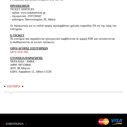
ΠΡΟΠΩΛΗΣΗ
TICKET SERVICES
- online: www.ticketservices.gr
- τηλεφωνικά: 2107234567
- εκδοτήριο: Πανεπιστημίου 39, Αθήνα
Οι τηλεφωνικές και οι online αγορές περιλαμβάνουν χρέωση υπηρεσίας 5% επί της τιμής του
εισιτηρίου
E-TICKET
Τα εισιτήρια που αγοράζονται ηλεκτρονικά λαμβάνονται σε μορφή PDF και εκτυπώνονται
ή αποθηκεύονται σε κινητό τηλέφωνο.
ΟΡΟΙ ΑΓΟΡΑΣ ΕΙΣΙΤΗΡΙΩΝ
κάντε κλικ εδώ
ΣΤΟΙΧΕΙΑ ΠΑΡΑΓΩΓΗΣ
ΝΕΡΑ ΕΙΔΑ - AMKE
ΑΦΜ: 997128842
ΔΟΥ: ΙΒ Αθηνών
ΕΔΡΑ: Λαμψάκου 11, Αθήνα 11528
ΕΙΣΙΤΗΡΙΑ
ΕΠΙΚΟΙΝΩΝΙΑ