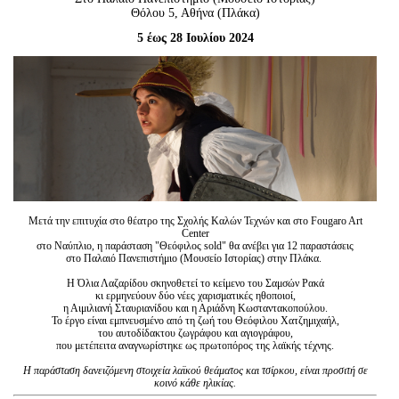
Είσοδος διαχειριστή
Θόλου 5, Αθήνα (Πλάκα)
5 έως 28 Ιουλίου 2024
Μετά την επιτυχία στο θέατρο της Σχολής Καλών Τεχνών και στο Fougaro Art
Center
στο Ναύπλιο, η παράσταση "Θεόφιλος sold" θα ανέβει για 12 παραστάσεις
στο Παλαιό Πανεπιστήμιο (Μουσείο Ιστορίας) στην Πλάκα.
Η Όλια Λαζαρίδου σκηνοθετεί το κείμενο του Σαμσών Ρακά
κι ερμηνεύουν δύο νέες χαρισματικές ηθοποιοί,
η Αιμιλιανή Σταυριανίδου και η Αριάδνη Κωσταντακοπούλου.
Το έργο είναι εμπνευσμένο από τη ζωή του Θεόφιλου Χατζημιχαήλ,
του αυτοδίδακτου ζωγράφου και αγιογράφου,
που μετέπειτα αναγνωρίστηκε ως πρωτοπόρος της λαϊκής τέχνης.
H παράσταση δανειζόμενη στοιχεία λαϊκού θεάματος και τσίρκου, είναι προσιτή σε
κοινό κάθε ηλικίας.