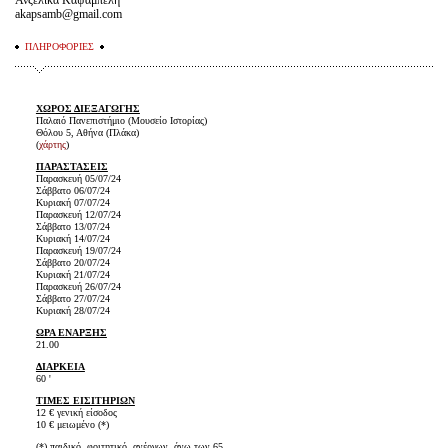
Ανζελίκα Καψαμπέλη
akapsamb@gmail.com
ΠΛΗΡΟΦΟΡΙΕΣ
ΧΩΡΟΣ ΔΙΕΞΑΓΩΓΗΣ
Παλαιό Πανεπιστήμιο (Μουσείο Ιστορίας)
Θόλου 5, Αθήνα (Πλάκα)
(
χάρτης
)
ΠΑΡΑΣΤΑΣΕΙΣ
Παρασκευή 05/07/24
Σάββατο 06/07/24
Κυριακή 07/07/24
Παρασκευή 12/07/24
Σάββατο 13/07/24
Κυριακή 14/07/24
Παρασκευή 19/07/24
Σάββατο 20/07/24
Κυριακή 21/07/24
Παρασκευή 26/07/24
Σάββατο 27/07/24
Κυριακή 28/07/24
ΩΡΑ ΕΝΑΡΞΗΣ
21.00
ΔΙΑΡΚΕΙΑ
60 '
ΤΙΜΕΣ ΕΙΣΙΤΗΡΙΩΝ
12 € γενική είσοδος
10 € μειωμένο (*)
(*) παιδικό, φοιτητικό, ανέργων, άνω των 65