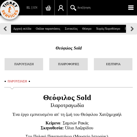
EL
EN
Αναζήτηση
Πανεπιστημίου 39, Αθήνα
Αρχική σελίδα
Online παραστάσεις
Συναυλίες
Θέατρο
Χορός/Χοροθέατρο
Παιδικά
210 7234567
Θεόφιλος Sold
info@ticketservices.gr
Αναζήτηση
ΠΑΡΟΥΣΙΑΣΗ
ΠΛΗΡΟΦΟΡΙΕΣ
ΕΙΣΙΤΗΡΙΑ
Σύνδεση/Εγγραφή
ΠΑΡΟΥΣΙΑΣΗ
Παραγγελία
Θεόφιλος
Sold
Αναζήτηση παραγγελίας
Ιλαροτραγωδία
Προσωπικά Δεδομένα
Ένα έργο εμπνευσμένο απ' τη ζωή του Θεόφιλου Χατζημιχαήλ
Κείμενο
: Σαμσών Ρακάς
Πληροφορίες
Σκηνοθεσία:
Όλια Λαζαρίδου
Στο Παλαιό Πανεπιστήμιο (Μουσείο Ιστορίας)