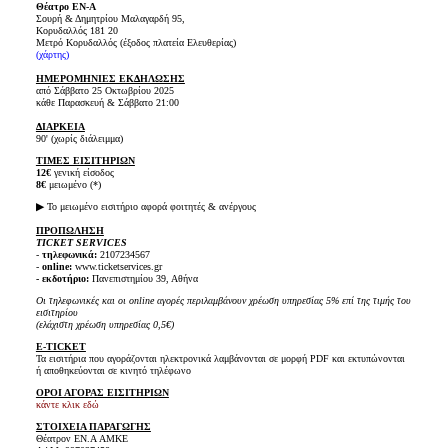
Θέατρο ΕΝ-Α
Σουρή & Δημητρίου Μαλαγαρδή 95,
Κορυδαλλός 181 20
Μετρό Κορυδαλλός (έξοδος πλατεία Ελευθερίας)
(
χάρτης
)
ΗΜΕΡΟΜΗΝΙΕΣ ΕΚΔΗΛΩΣΗΣ
από Σάββατο 25 Οκτωβρίου 2025
κάθε Παρασκευή & Σάββατο 21:00
ΔΙΑΡΚΕΙΑ
90' (χωρίς διάλειμμα)
ΤΙΜΕΣ ΕΙΣΙΤΗΡΙΩΝ
12€
γενική είσοδος
8€
μειωμένο (*)
▶
Το μειωμένο εισιτήριο αφορά φοιτητές & ανέργους
ΠΡΟΠΩΛΗΣΗ
TICKET SERVICES
-
τηλεφωνικά:
2107234567
-
online:
www.ticketservices.gr
- εκδοτήριο:
Πανεπιστημίου 39, Αθήνα
Οι τηλεφωνικές και οι online αγορές περιλαμβάνουν χρέωση υπηρεσίας 5% επί της τιμής του
εισιτηρίου
(ελάχιστη χρέωση υπηρεσίας 0,5€)
E-TICKET
Τα εισιτήρια που αγοράζονται ηλεκτρονικά λαμβάνονται σε μορφή PDF και εκτυπώνονται
ή αποθηκεύονται σε κινητό τηλέφωνο
ΟΡΟΙ ΑΓΟΡΑΣ ΕΙΣΙΤΗΡΙΩΝ
κάντε κλικ εδώ
ΣΤΟΙΧΕΙΑ ΠΑΡΑΓΩΓΗΣ
Θέατρον ΕΝ.Α AMKE