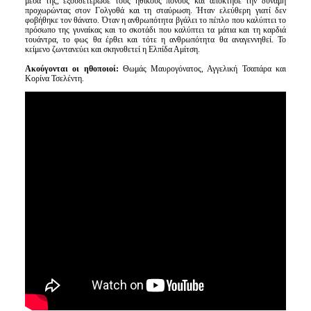
μέσα της, εξουδετέρωσε τους ηθικούς πόνους και απόκτησε την δύναμη
προχωρώντας στον Γολγοθά και τη σταύρωση.
Ήταν ελεύθερη γιατί δεν
φοβήθηκε τον θάνατο.
Όταν η ανθρωπότητα βγάλει το πέπλο που καλύπτει το
πρόσωπο της γυναίκας και το σκοτάδι που καλύπτει τα μάτια και τη καρδιά
τουάντρα, το φως θα έρθει και τότε η ανθρωπότητα θα αναγεννηθεί.
Το
κείμενο ζωντανεύει και σκηνοθετεί η Ελπίδα Αμίτση.
Ακούγονται οι ηθοποιοί:
Θωμάς Μαυρογόνατος, Αγγελική Τσαπάρα και
Κορίνα Τσελέντη.