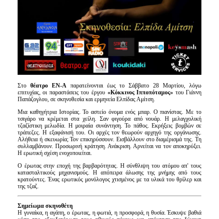
Στο
θέατρο ΕΝ-Α
παρατείνονται έως το Σάββατο 28 Μαρτίου, λόγω
επιτυχίας, οι παραστάσεις του έργου
«Κόκκινος Ιπποπόταμος»
του Γιάννη
Παπάζογλου, σε σκηνοθεσία και ερμηνεία Ελπίδας Αμίτση.
Μια καθηγήτρια Ιστορίας. Το αστείο όνομα ενός μπαρ. Ο πιανίστας. Με το
τσιγάρο να κρέμεται στα χείλη. Σαν φιγούρα από νουάρ. Η μελαγχολική
τζαζίστικη μελωδία. Η μοιραία συνάντηση. Το πάθος. Εκρήξεις βομβών σε
τράπεζες. Η εξαφάνισή του. Οι αρχές τον θεωρούν αρχηγό της οργάνωσης.
Αλήθεια ή σκευωρία; Τον επικηρύσσουν. Εισβάλλουν στο διαμέρισμά της. Τη
συλλαμβάνουν. Προσωρινή κράτηση. Ανάκριση. Αρνείται να τον αποκηρύξει.
Η ερωτική σχέση ενοχοποιείται.
Ο έρωτας στην εποχή της βαρβαρότητας. Η σύνθλιψη του ατόμου απ' τους
κατασταλτικούς μηχανισμούς. Η απόπειρα άλωσης της μνήμης από τους
κρατούντες. Ένας ερωτικός μονόλογος χτισμένος με τα υλικά του θρίλερ και
της τζαζ.
Σημείωμα σκηνοθέτη
Η γυναίκα, η αγάπη, ο έρωτας, η φωτιά, η προσφορά, η θυσία.
Έσκυψε βαθιά