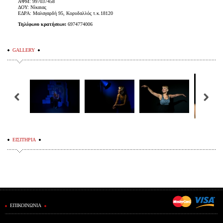
ΑΦΜ: 997037458
ΔΟΥ: Νίκαιας
ΕΔΡΑ: Μαλαγαρδή 95, Κορυδαλλός τ.κ.18120
Τηλέφωνο κρατήσεων:
6974774006
GALLERY
ΕΙΣΙΤΗΡΙΑ
ΕΠΙΚΟΙΝΩΝΙΑ