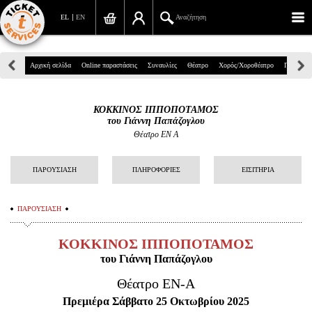
EL
EN
Αναζήτηση
Πανεπιστημίου 39, Αθήνα
Αρχική σελίδα
Online παραστάσεις
Συναυλίες
Θέατρο
Χορός/Χοροθέατρο
Παιδικά
210 7234567
ΚΟΚΚΙΝΟΣ ΙΠΠΟΠΟΤΑΜΟΣ
info@ticketservices.gr
του Γιάννη Παπάζογλου
Θέατρο ΕΝ Α
Αναζήτηση
ΠΑΡΟΥΣΙΑΣΗ
ΠΛΗΡΟΦΟΡΙΕΣ
ΕΙΣΙΤΗΡΙΑ
Σύνδεση/Εγγραφή
Παραγγελία
ΠΑΡΟΥΣΙΑΣΗ
Αναζήτηση παραγγελίας
ΚΟΚΚΙΝΟΣ ΙΠΠΟΠΟΤΑΜΟΣ
του Γιάννη Παπάζογλου
Προσωπικά Δεδομένα
Θέατρο ΕΝ-Α
Πληροφορίες
Πρεμιέρα Σάββατο 25 Οκτωβρίου 2025