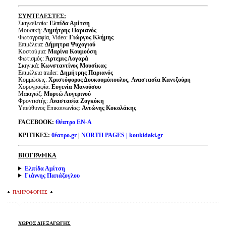
ΣΥΝΤΕΛΕΣΤΕΣ:
Σκηνοθεσία:
Ελπίδα Αμίτση
Μουσική:
Δημήτρης Παριανός
Φωτογραφία, Video:
Γιώργος Κλήμης
Επιμέλεια:
Δήμητρα Ψυχογιού
Κοστούμια:
Μαρίνα Κουμούση
Φωτισμός:
Άρτεμις Λογαρά
Σκηνικά:
Κωνσταντίνος Μουσίκας
Επιμέλεια trailer:
Δημήτρης Παριανός
Κομμώσεις:
Χριστόφορος Δουκουμόπουλος
,
Αναστασία Καντζούρη
Χορογραφία:
Ευγενία Μανούσου
Μακιγιάζ:
Μυρτώ Αυγερινού
Φροντιστής:
Αναστασία Ζογκόκη
Υπεύθυνος Επικοινωνίας:
Αντώνης Κοκολάκης
FACEBOOK:
Θέατρο ΕΝ-Α
ΚΡΙΤΙΚΕΣ:
θέατρο.gr
|
NORTH PAGES
|
koukidaki.gr
ΒΙΟΓΡΑΦΙΚΑ
Ελπίδα Αμίτση
Γιάννης Παπάζογλου
ΠΛΗΡΟΦΟΡΙΕΣ
ΧΩΡΟΣ ΔΙΕΞΑΓΩΓΗΣ