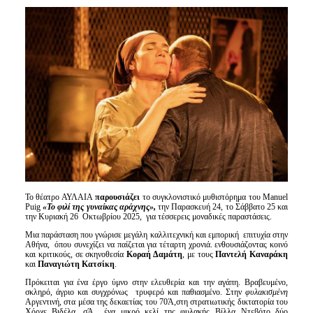
Είσοδος διαχειριστή
Το θέατρο ΑΥΛΑΙΑ
παρουσιάζει
το συγκλονιστικό μυθιστόρημα του Manuel
Puig
«Το φιλί της γυναίκας αράχνης»,
την Παρασκευή 24, το Σάββατο 25 και
την Κυριακή 26
Οκτωβρίου 2025,
για τέσσερεις μοναδικές παραστάσεις.
Μια παράσταση που γνώρισε μεγάλη καλλιτεχνική και εμπορική επιτυχία στην
Αθήνα, όπου συνεχίζει να παίζεται για τέταρτη χρονιά. ενθουσιάζοντας κοινό
και κριτικούς, σε σκηνοθεσία
Κοραή Δαμάτη
, με τους
Παντελή Καναράκη
και
Παναγιώτη Κατσίκη
.
Πρόκειται για ένα έργο ύμνο στην ελευθερία και την αγάπη. Βραβευμένο,
σκληρό, άγριο και συγχρόνως τρυφερό και παθιασμένο. Στην
φυλακισμένη
Αργεντινή, στα μέσα της δεκαετίας του 70Ά,στη στρατιωτικής δικτατορία του
Χόρχε Βιδέλα, σΆ ένα μικρό κελί της φυλακής Βίλλα Ντεβότο δύο