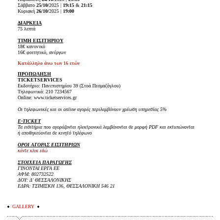
Σάββατο
25/10/
2025 |
19:15
&
21:15
Κυριακή
26/10/
2025
|
19:00
ΔΙΑΡΚΕΙΑ
75 λεπτά
ΤΙΜΗ ΕΙΣΙΤΗΡΙΟΥ
18€ κανονικό
16€ φοιτητικό, ανέργων
Κατάλληλο άνω των 16 ετών
ΠΡΟΠΩΛΗΣΗ
TICKET
SERVICES
Εκδοτήριο: Πανεπιστημίου 39 (Στοά Πεσμαζόγλου)
Τηλεφωνικά: 210 7234567
Online: www.ticketservices.gr
Οι τηλεφωνικές και οι online αγορές περιλαμβάνουν χρέωση υπηρεσίας 5%
E-TICKET
Τα εισιτήρια που αγοράζονται ηλεκτρονικά λαμβάνονται σε μορφή PDF και εκτυπώνονται
ή αποθηκεύονται σε κινητό τηλέφωνο
ΟΡΟΙ ΑΓΟΡΑΣ ΕΙΣΙΤΗΡΙΩΝ
κάντε κλικ εδώ
ΣΤΟΙΧΕΙΑ ΠΑΡΑΓΩΓΗΣ
ΓΙΝΟΝΤΑΙ ΕΡΓΑ ΕΕ
ΑΦΜ: 802732522
ΔΟΥ: Δ' ΘΕΣΣΑΛΟΝΙΚΗΣ
ΕΔΡΑ: ΤΣΙΜΙΣΚΗ 136, ΘΕΣΣΑΛΟΝΙΚΗ 546 21
GALLERY