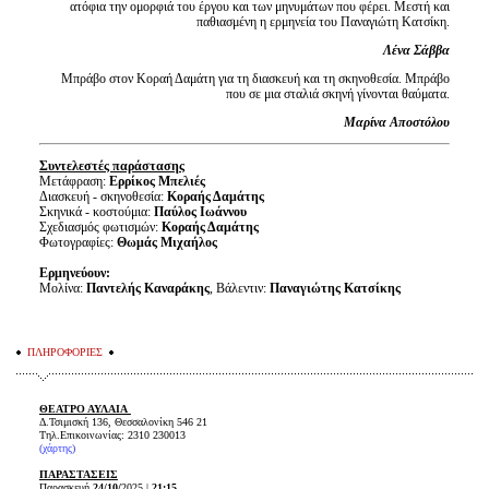
ατόφια την ομορφιά του έργου και των μηνυμάτων που φέρει. Μεστή και
παθιασμένη η ερμηνεία του Παναγιώτη Κατσίκη.
Λένα Σάββα
Μπράβο στον Κοραή Δαμάτη για τη διασκευή και τη σκηνοθεσία. Μπράβο
που σε μια σταλιά σκηνή γίνονται θαύματα.
Μαρίνα Αποστόλου
Συντελεστές παράστασης
Μετάφραση:
Ερρίκος Μπελιές
Διασκευή - σκηνοθεσία:
Κοραής Δαμάτης
Σκηνικά - κοστούμια:
Παύλος Ιωάννου
Σχεδιασμός φωτισμών:
Κοραής Δαμάτης
Φωτογραφίες:
Θωμάς Μιχαήλος
Ερμηνεύουν:
Μολίνα:
Παντελής Καναράκης
, Βάλεντιν:
Παναγιώτης Κατσίκης
ΠΛΗΡΟΦΟΡΙΕΣ
ΘΕΑΤΡΟ ΑΥΛΑΙΑ
Δ.Τσιμισκή 136, Θεσσαλονίκη 546 21
Τηλ.Επικοινωνίας: 2310 230013
(
χάρτης
)
ΠΑΡΑΣΤΑΣΕΙΣ
Παρασκευή
24/10/
2025 |
21:15