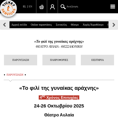
EL
EN
Αναζήτηση
Πανεπιστημίου 39, Αθήνα
Αρχική σελίδα
Online παραστάσεις
Συναυλίες
Θέατρο
Χορός/Χοροθέατρο
Παιδικά
210 7234567
«To φιλί της γυναίκας αράχνης»
info@ticketservices.gr
ΘΕΑΤΡΟ ΑΥΛΑΙΑ - ΘΕΣΣΑΛΟΝΙΚΗ
Αναζήτηση
ΠΑΡΟΥΣΙΑΣΗ
ΠΛΗΡΟΦΟΡΙΕΣ
ΕΙΣΙΤΗΡΙΑ
Σύνδεση/Εγγραφή
ΠΑΡΟΥΣΙΑΣΗ
Παραγγελία
«To φιλί της γυναίκας αράχνης»
Αναζήτηση παραγγελίας
ος
4
Χρόνος Επιτυχίας
Προσωπικά Δεδομένα
24-26 Οκτωβρίου 2025
Πληροφορίες
Θέατρο Αυλαία