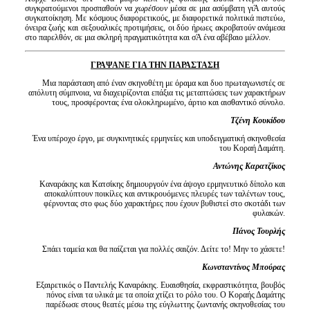
συγκρατούμενοι προσπαθούν να
χωρέσουν
μέσα σε μια ασύμβατη γιΆ αυτούς
συγκατοίκηση. Με κόσμους διαφορετικούς, με διαφορετικά πολιτικά πιστεύω,
όνειρα ζωής και σεξουαλικές προτιμήσεις, οι δύο ήρωες ακροβατούν ανάμεσα
στο παρελθόν, σε μια σκληρή πραγματικότητα και σΆ ένα αβέβαιο μέλλον.
ΓΡΑΨΑΝΕ ΓΙΑ ΤΗΝ ΠΑΡΑΣΤΑΣΗ
Μια παράσταση από έναν σκηνοθέτη με όραμα και δυο πρωταγωνιστές σε
απόλυτη σύμπνοια, να διαχειρίζονται επάξια τις μεταπτώσεις των χαρακτήρων
τους, προσφέροντας ένα ολοκληρωμένο, άρτιο και αισθαντικό σύνολο.
Τζένη Κουκίδου
Ένα υπέροχο έργο, με συγκινητικές ερμηνείες και υποδειγματική σκηνοθεσία
του Κοραή Δαμάτη.
Αντώνης Καρατζίκος
Καναράκης και Κατσίκης δημιουργούν ένα άψογο ερμηνευτικό δίπολο και
αποκαλύπτουν ποικίλες και αντικρουόμενες πλευρές των ταλέντων τους,
φέρνοντας στο φως δύο χαρακτήρες που έχουν βυθιστεί στο σκοτάδι των
φυλακών.
Πάνος Τουρλής
Σπάει ταμεία και θα παίζεται για πολλές σαιζόν. Δείτε το! Μην το χάσετε!
Κωνσταντίνος Μπούρας
Εξαιρετικός ο Παντελής Καναράκης. Ευαισθησία, εκφραστικότητα, βουβός
πόνος είναι τα υλικά με τα οποία χτίζει το ρόλο του. Ο Κοραής Δαμάτης
παρέδωσε στους θεατές μέσω της εύγλωττης ζωντανής σκηνοθεσίας του