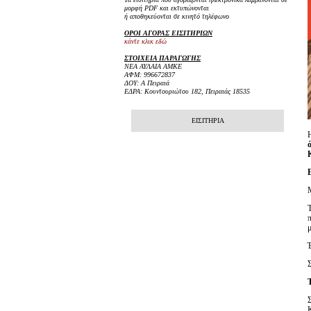
μορφή PDF και εκτυπώνονται
ή αποθηκεύονται σε κινητό τηλέφωνο
ΟΡΟΙ ΑΓΟΡΑΣ ΕΙΣΙΤΗΡΙΩΝ
κάντε κλικ εδώ
ΣΤΟΙΧΕΙΑ ΠΑΡΑΓΩΓΗΣ
ΝΕΑ ΑΥΛΑΙΑ ΑΜΚΕ
ΑΦΜ: 996672837
ΔΟΥ: Α Πειραιά
ΕΔΡΑ: Κουντουριώτου 182, Πειραιάς 18535
ΕΙΣΙΤΗΡΙΑ
μ
Έ