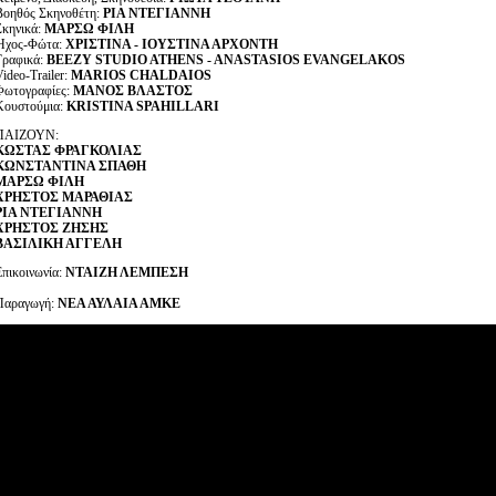
Βοηθός Σκηνοθέτη:
ΡΙΑ ΝΤΕΓΙΑΝΝΗ
Σκηνικά:
ΜΑΡΣΩ ΦΙΛΗ
Ήχος-Φώτα:
ΧΡΙΣΤΙΝΑ - ΙΟΥΣΤΙΝΑ ΑΡΧΟΝΤΗ
Γραφικά:
BEEZY STUDIO ATHENS - ANASTASIOS EVANGELAKOS
ideo-Trailer:
MARIOS CHALDAIOS
Φωτογραφίες:
ΜΑΝΟΣ ΒΛΑΣΤΟΣ
Κουστούμια:
KRISTINA SPAHILLARI
ΠΑΙΖΟΥΝ:
ΚΩΣΤΑΣ ΦΡΑΓΚΟΛΙΑΣ
ΚΩΝΣΤΑΝΤΙΝΑ ΣΠΑΘΗ
ΜΑΡΣΩ ΦΙΛΗ
ΧΡΗΣΤΟΣ ΜΑΡΑΘΙΑΣ
ΡΙΑ ΝΤΕΓΙΑΝΝΗ
ΧΡΗΣΤΟΣ ΖΗΣΗΣ
ΒΑΣΙΛΙΚΗ ΑΓΓΕΛΗ
Επικοινωνία:
ΝΤΑΙΖΗ ΛΕΜΠΕΣΗ
Παραγωγή:
ΝΕΑ ΑΥΛΑΙΑ ΑΜΚΕ