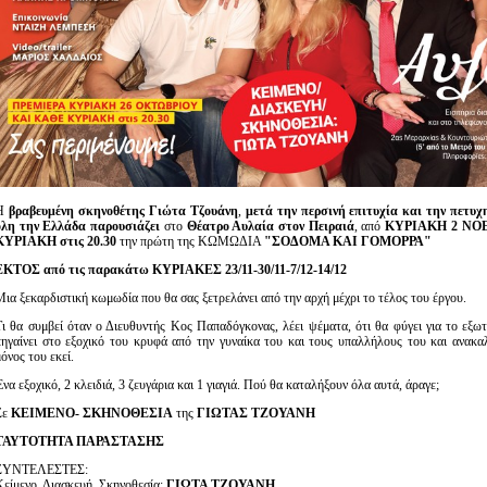
Η
βραβευμένη σκηνοθέτης
Γιώτα Τζουάνη
,
μετά την περσινή επιτυχία και την πετυχ
όλη την Ελλάδα παρουσιάζει
στο
Θέατρο Αυλαία στον Πειραιά
, από
ΚΥΡΙΑΚΗ
2 ΝΟ
ΚΥΡΙΑΚΗ στις 20.30
την πρώτη της ΚΩΜΩΔΙΑ
"ΣΟΔΟΜΑ ΚΑΙ ΓΟΜΟΡΡΑ"
ΕΚΤΟΣ από τις παρακάτω ΚΥΡΙΑΚΕΣ 23/11-30/11-7/12-14/12
Μια ξεκαρδιστική κωμωδία που θα σας ξετρελάνει από την αρχή μέχρι το τέλος του έργου.
Τι θα συμβεί όταν ο Διευθυντής Κος Παπαδόγκονας, λέει ψέματα, ότι θα φύγει για το εξωτ
πηγαίνει στο εξοχικό του κρυφά από την γυναίκα του και τους υπαλλήλους του και ανακαλύ
όνος του εκεί.
να εξοχικό, 2 κλειδιά, 3 ζευγάρια και 1 γιαγιά. Πού θα καταλήξουν όλα αυτά, άραγε;
Σε
ΚΕΙΜΕΝΟ- ΣΚΗΝΟΘΕΣΙΑ
της
ΓΙΩΤΑΣ ΤΖΟΥΑΝΗ
ΤΑΥΤΟΤΗΤΑ ΠΑΡΑΣΤΑΣΗΣ
ΣΥΝΤΕΛΕΣΤΕΣ:
Κείμενο, Διασκευή, Σκηνοθεσία:
ΓΙΩΤΑ ΤΖΟΥΑΝΗ