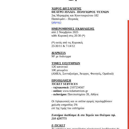
ΧΩΡΟΣ ΔΙΕΞΑΓΩΓΗΣ
ΘΕΑΤΡΟ ΑΥΛΑΙΑ - ΠΟΛΥΧΩΡΟΣ ΤΕΧΝΩΝ
2ας Μεραρχίας και Κουντουριώτου 182
Πασαλιμάνι - Πειραιάς
(
χάρτης
)
ΗΜΕΡΟΜΗΝΙΕΣ ΕΚΔΗΛΩΣΗΣ
από 2 Νοεμβρίου 2025
κάθε Κυριακή στις 20:30 (*)
(*) εκτός από τις Κυριακές
23-30/11 & 7-14/12
ΔΙΑΡΚΕΙΑ
90' με διάλειμμα
ΤΙΜΕΣ ΕΙΣΙΤΗΡΙΩΝ
12€
κανονικό
10€ μειωμένο
(ΑΜΕΑ, Συνταξιούχοι, Άνεργοι, Φοιτητές
,
Ομαδικά)
ΠΡΟΠΩΛΗΣΗ
TICKET SERVICES
-
τηλεφωνικά:
2107234567
-
online:
www.ticketservices.gr
- εκδοτήριο:
Πανεπιστημίου 39, Αθήνα
Οι τηλεφωνικές και οι online αγορές περιλαμβάνουν
χρέωση υπηρεσίας 5%
επί της τιμής του εισιτηρίου
Εισιτήρια διαθέσιμα & στο Ταμείο του Θεάτρου τηλ.
210 4297771
E-TICKET
Τα εισιτήρια που αγοράζονται ηλεκτρονικά λαμβάνονται σε