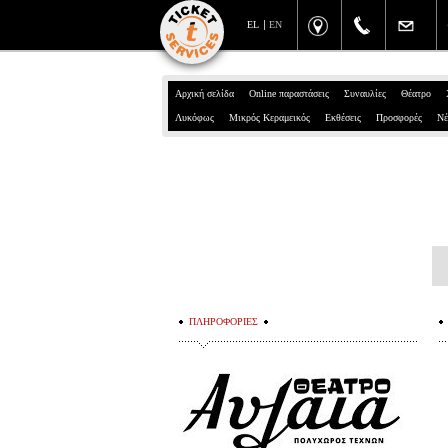
EL
EN
Αρχική σελίδα
Online παραστάσεις
Συναυλίες
Θέατρο
Λυκόφως
Μικρός Κεραμεικός
Εκθέσεις
Προσφορές
Νέ
ΠΛΗΡΟΦΟΡΙΕΣ