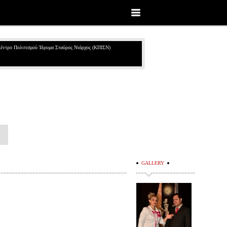
έντρο Πολιτισμού Ίδρυμα Σταύρος Νιάρχος (ΚΠΙΣΝ)
GALLERY