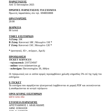
ΠΑΡΑΣΤΑΣΕΙΣ
Από 13 Ιανουαρίου 2025
ΠΡΩΙΝΕΣ ΠΑΡΑΣΤΑΣΕΙΣ ΓΙΑ ΣΧΟΛΕΙΑ
Πρωινές παραστάσεις στο τηλ. 6948050808
ΩΡΑ ΕΝΑΡΞΗΣ
20:00
ΔΙΑΡΚΕΙΑ
90 λεπτά
ΤΙΜΕΣ ΕΙΣΙΤΗΡΙΩΝ
Α Ζώνη:
20€
Β Ζώνη:
Κανονικό 18€ | Μειωμένο 15€
*
Γ Ζώνη:
Κανονικό 15€ | Μειωμένο 12€
*
*
(φοιτητικό, 65+, ανέργων, ΑμεΑ)
ΠΡΟΠΩΛΗΣΗ
TICKET SERVICES
-
τηλεφωνικά:
2107234567
-
online:
www.ticketservices.gr
- εκδοτήριο:
Πανεπιστημίου 39, Αθήνα
Οι τηλεφωνικές και οι online αγορές περιλαμβάνουν χρέωση υπηρεσίας 5% επί της τιμής του
εισιτηρίου
E-TICKET
Τα εισιτήρια που αγοράζονται ηλεκτρονικά λαμβάνονται σε μορφή PDF και εκτυπώνονται
ή αποθηκεύονται σε κινητό τηλέφωνο
ΟΡΟΙ ΑΓΟΡΑΣ ΕΙΣΙΤΗΡΙΩΝ
κάντε κλικ εδώ
ΣΤΟΙΧΕΙΑ ΠΑΡΑΓΩΓΗΣ
ΑΡΙΣΤΟΔΗΜΟΣ Ι. ΑΒΔΕΛΙΩΔΗΣ
ΑΦΜ: 019616328