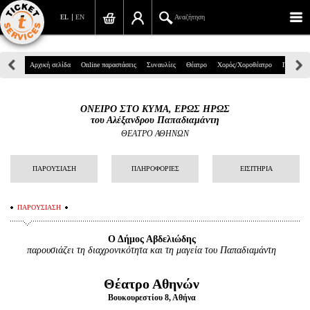
EL
EN
Αναζήτηση
Πανεπιστημίου 39, Αθήνα
Αρχική σελίδα
Online παραστάσεις
Συναυλίες
Θέατρο
Χορός/Χοροθέατρο
Παιδικά
210 7234567
ΟΝΕΙΡΟ ΣΤΟ ΚΥΜΑ, ΕΡΩΣ ΗΡΩΣ
info@ticketservices.gr
του Αλέξανδρου Παπαδιαμάντη
ΘΕΑΤΡΟ ΑΘΗΝΩΝ
Αναζήτηση
ΠΑΡΟΥΣΙΑΣΗ
ΠΛΗΡΟΦΟΡΙΕΣ
ΕΙΣΙΤΗΡΙΑ
Σύνδεση/Εγγραφή
Παραγγελία
ΠΑΡΟΥΣΙΑΣΗ
Αναζήτηση παραγγελίας
Ο Δήμος Αβδελιώδης
παρουσιάζει τη διαχρονικότητα και τη μαγεία του Παπαδιαμάντη
Προσωπικά Δεδομένα
Θέατρο Αθηνών
Πληροφορίες
Βουκουρεστίου 8, Αθήνα