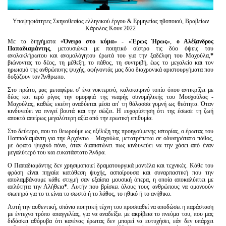
Υποψηφιότητες Σκηνοθεσίας ελληνικού έργου & Ερμηνείας ηθοποιού, Βραβείων
Κάρολος Κουν 2022
Με τα διηγήματα «
Όνειρο στο κύμα» - «Έρως Ήρως»
,
ο Αλέξανδρος
Παπαδιαμάντης
, μετουσιώνει με ποιητικό οίστρο τις δύο όψεις του
ανολοκλήρωτου και ανομολόγητου έρωτά του για την ξαδέλφη του Μαχούλα,
*
βιώνοντας το δέος, τη μέθεξη, το πάθος, τη συντριβή, έως το μεγαλείο και τον
ηρωισμό της ανθρώπινης ψυχής, αφήνοντάς μας δύο διαχρονικά αριστουργήματα που
δοξάζουν τον Άνθρωπο.
Στο πρώτο, μας μεταφέρει σ' ένα νυκτερινό, καλοκαιρινό τοπίο όπου αντικρίζει με
δέος και ιερό ρίγος την ομορφιά της νεαρής συνομήλικής του Μοσχούλας -
Μαχούλας, καθώς εκείνη αναδύεται μέσα απ' τη θάλασσα γυμνή ως θεότητα. Όταν
κινδυνεύει να πνιγεί βουτά και την σώζει. Η ευχαρίστηση ότι της έσωσε τη ζωή
αποκτά απείρως μεγαλύτερη αξία από την ερωτική επιθυμία.
Στο δεύτερο, που το θεωρούμε ως εξέλιξη της προηγούμενης ιστορίας, ο έρωτας του
Παππαδιαμάντη για την Αρχόντω - Μαχούλα, μετατρέπεται σε οδυνηρότατο πάθος,
με άφατο ψυχικό πόνο, όταν διαπιστώνει πως κινδυνεύει να την χάσει από έναν
μεγαλύτερό του και ευκατάστατο Άνδρα.
Ο Παπαδιαμάντης δεν χρησιμοποιεί δραματουργικά μοντέλα και τεχνικές. Κάθε του
φράση είναι πηγαία κατάθεση ψυχής, ασπαίρουσα και συναρπαστική που την
απολαμβάνουμε κάθε στιγμή σαν εξαίσια μουσική όπερα, η οποία αποκαλύπτει με
απλότητα την Αλήθεια
*
. Αυτήν που βρίσκει όλους τους ανθρώπους να ομονοούν
σιωπηρά για το τι είναι το σωστό ή το λάθος, το ηθικό ή το ανήθικο.
Αυτή την αυθεντική, σπάνια ποιητική τέχνη του προσπαθεί να αποδώσει η παράσταση
με έντεχνο τρόπο απαγγελίας, για να αναδείξει με ακρίβεια το πνεύμα του, που μας
διδάσκει αθόρυβα ότι κανένας έρωτας δεν μπορεί να ευτυχήσει, εάν δεν υπάρχει