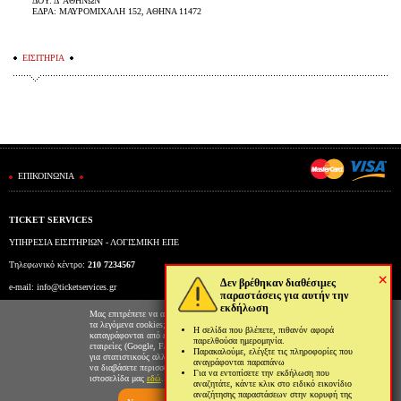
ΔΟΥ: Δ' ΑΘΗΝΩΝ
ΕΔΡΑ: ΜΑΥΡΟΜΙΧΑΛΗ 152, ΑΘΗΝΑ 11472
ΕΙΣΙΤΗΡΙΑ
ΕΠΙΚΟΙΝΩΝΙΑ
TICKET SERVICES
ΥΠΗΡΕΣΙΑ ΕΙΣΙΤΗΡΙΩΝ - ΛΟΓΙΣΜΙΚΗ ΕΠΕ
Τηλεφωνικό κέντρο:
210 7234567
×
Δεν βρέθηκαν διαθέσιμες
e-mail:
info@ticketservices.gr
παραστάσεις για αυτήν την
εκδήλωση
Εκδοτήριο: Πανεπιστημίου 39 (Στοά Πεσμαζόγλου), Αθήνα
Μας επιτρέπετε να αποθηκεύουμε στον φυλλομετρητή σας
τα λεγόμενα cookies; Με αυτόν τον τρόπο θα
Η σελίδα που βλέπετε, πιθανόν αφορά
Ώρες λειτουργίας εκδοτηρίου: Δευ-Παρ: 9πμ-5μμ
καταγράφονται από εμάς και τρίτες συνεργαζόμενες
παρελθούσα ημερομηνία.
εταιρείες (Google, Facebook κτλ) στοιχεία επισκεψιμότητας
Παρακαλούμε, ελέγξτε τις πληροφορίες που
για στατιστικούς αλλά και διαφημιστικούς λόγους. Μπορείτε
αναγράφονται παραπάνω
να διαβάσετε περισσότερα για την χρήση cookies από την
Για να εντοπίσετε την εκδήλωση που
ιστοσελίδα μας
εδώ
.
αναζητάτε, κάντε κλικ στο ειδικό εικονίδιο
αναζήτησης παραστάσεων στην κορυφή της