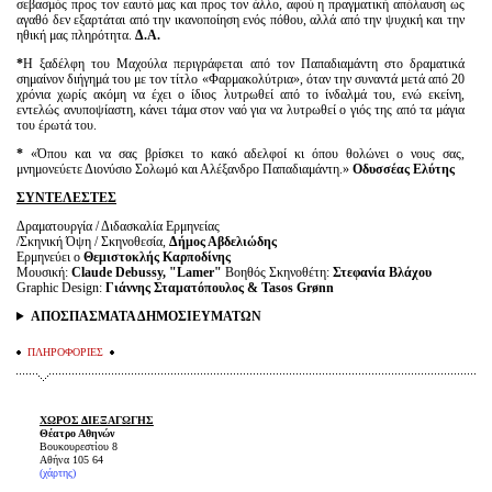
σεβασμός προς τον εαυτό μας και προς τον άλλο, αφού η πραγματική απόλαυση ως
αγαθό δεν εξαρτάται από την ικανοποίηση ενός πόθου, αλλά από την ψυχική και την
ηθική μας πληρότητα.
Δ.Α.
*
Η ξαδέλφη του Μαχούλα περιγράφεται από τον Παπαδιαμάντη στο δραματικά
σημαίνον διήγημά του με τον τίτλο «Φαρμακολύτρια», όταν την συναντά μετά από 20
χρόνια χωρίς ακόμη να έχει ο ίδιος λυτρωθεί από το ίνδαλμά του, ενώ εκείνη,
εντελώς ανυποψίαστη, κάνει τάμα στον ναό για να λυτρωθεί ο γιός της από τα μάγια
του έρωτά του.
*
«Όπου και να σας βρίσκει το κακό αδελφοί κι όπου θολώνει ο νους σας,
μνημονεύετε Διονύσιο Σολωμό και Αλέξανδρο Παπαδιαμάντη.»
Οδυσσέας Ελύτης
ΣΥΝΤΕΛΕΣΤΕΣ
Δραματουργία / Διδασκαλία Ερμηνείας
/Σκηνική Όψη / Σκηνοθεσία,
Δήμος Αβδελιώδης
Ερμηνεύει ο
Θεμιστοκλής Καρποδίνης
Μουσική:
Claude
Debussy
, "
Lamer
"
Βοηθός Σκηνοθέτη:
Στεφανία Βλάχου
Graphic Design:
Γιάννης Σταματόπουλος
& Tasos
Grønn
ΑΠΟΣΠΑΣΜΑΤΑ ΔΗΜΟΣΙΕΥΜΑΤΩΝ
ΠΛΗΡΟΦΟΡΙΕΣ
ΧΩΡΟΣ ΔΙΕΞΑΓΩΓΗΣ
Θέατρο Αθηνών
Βουκουρεστίου 8
Αθήνα 105 64
(χάρτης)