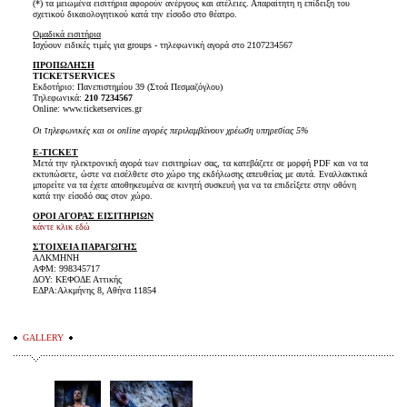
(*) τα μειωμένα εισιτήρια αφορούν ανέργους και ατέλειες. Απαραίτητη η επίδειξη του
σχετικού δικαιολογητικού κατά την είσοδο στο θέατρο.
Ομαδικά εισιτήρια
Ισχύουν ειδικές τιμές για groups - τηλεφωνική αγορά στο 2107234567
ΠΡΟΠΩΛΗΣΗ
TICKET
SERVICES
Εκδοτήριο: Πανεπιστημίου 39 (Στοά Πεσμαζόγλου)
Τηλεφωνικά:
210 7234567
Online: www.ticketservices.gr
Οι τηλεφωνικές και οι online αγορές περιλαμβάνουν χρέωση υπηρεσίας 5%
E-TICKET
Μετά την ηλεκτρονική αγορά των εισιτηρίων σας, τα κατεβάζετε σε μορφή PDF και να τα
εκτυπώσετε, ώστε να εισέλθετε στο χώρο της εκδήλωσης απευθείας με αυτά. Εναλλακτικά
μπορείτε να τα έχετε αποθηκευμένα σε κινητή συσκευή για να τα επιδείξετε στην οθόνη
κατά την είσοδό σας στον χώρο.
ΟΡΟΙ ΑΓΟΡΑΣ ΕΙΣΙΤΗΡΙΩΝ
κάντε κλικ εδώ
ΣΤΟΙΧΕΙΑ ΠΑΡΑΓΩΓΗΣ
ΑΛΚΜΗΝΗ
ΑΦΜ: 998345717
ΔΟΥ: ΚΕΦΟΔΕ Αττικής
ΕΔΡΑ:Αλκμήνης 8, Αθήνα 11854
GALLERY