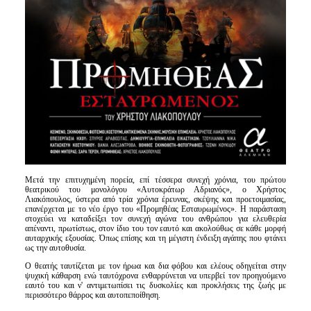
Μετά την επιτυχημένη πορεία, επί τέσσερα συνεχή χρόνια, του πρώτου
θεατρικού του μονολόγου «Αυτοκράτωρ Αδριανός», ο Χρήστος
Λιακόπουλος, ύστερα από τρία χρόνια έρευνας, σκέψης και προετοιμασίας,
επανέρχεται με το νέο έργο του «Προμηθέας Εσταυρωμένος». Η παράσταση
στοχεύει να καταδείξει τον συνεχή αγώνα του ανθρώπου για ελευθερία
απέναντι, πρωτίστως, στον ίδιο του τον εαυτό και ακολούθως σε κάθε μορφή
αυταρχικής εξουσίας. Όπως επίσης και τη μέγιστη ένδειξη αγάπης που φτάνει
ως την αυτοθυσία.
Ο θεατής ταυτίζεται με τον ήρωα και δια φόβου και ελέους οδηγείται στην
ψυχική κάθαρση ενώ ταυτόχρονα ενθαρρύνεται να υπερβεί τον προηγούμενο
εαυτό του και ν' αντιμετωπίσει τις δυσκολίες και προκλήσεις της ζωής με
περισσότερο θάρρος και αυτοπεποίθηση.