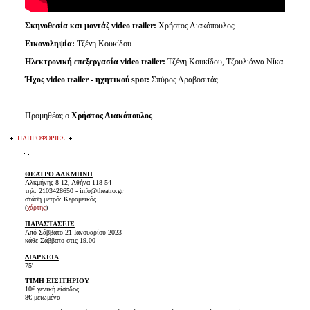
Σκηνοθεσία και μοντάζ video trailer:
Χρήστος Λιακόπουλος
Εικονοληψία:
Τζένη Κουκίδου
Ηλεκτρονική επεξεργασία video trailer:
Τζένη Κουκίδου, Τζουλιάννα Νίκα
Ήχος video trailer - ηχητικού spot:
Σπύρος Αραβοσιτάς
Προμηθέας ο
Χρήστος Λιακόπουλος
ΠΛΗΡΟΦΟΡΙΕΣ
ΘΕΑΤΡΟ ΑΛΚΜΗΝΗ
Αλκμήνης 8-12, Αθήνα 118 54
τηλ. 2103428650 - info@theatro.gr
στάση μετρό: Κεραμεικός
(
χάρτης
)
ΠΑΡΑΣΤΑΣΕΙΣ
Από Σάββατο 21 Ιανουαρίου 2023
κάθε Σάββατο στις 19.00
ΔΙΑΡΚΕΙΑ
75'
ΤΙΜΗ ΕΙΣΙΤΗΡΙΟΥ
10€ γενική είσοδος
8€ μειωμένα