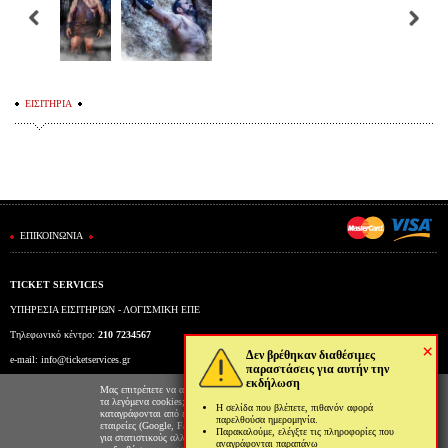
ΕΙΣΙΤΗΡΙΑ
ΕΠΙΚΟΙΝΩΝΙΑ
TICKET SERVICES
ΥΠΗΡΕΣΙΑ ΕΙΣΙΤΗΡΙΩΝ - ΛΟΓΙΣΜΙΚΗ ΕΠΕ
Τηλεφωνικό κέντρο:
210 7234567
×
Δεν βρέθηκαν διαθέσιμες
e-mail:
info@ticketservices.gr
παραστάσεις για αυτήν την
εκδήλωση
Εκδοτήριο: Πανεπιστημίου 39 (Στοά Πεσμαζόγλου), Αθήνα
Μας επιτρέπετε να αποθηκεύουμε στον φυλλομετρητή σας
τα λεγόμενα cookies; Με αυτόν τον τρόπο θα
Η σελίδα που βλέπετε, πιθανόν αφορά
Ώρες λειτουργίας εκδοτηρίου: Δευ-Παρ: 9πμ-5μμ
καταγράφονται από εμάς και τρίτες συνεργαζόμενες
παρελθούσα ημερομηνία.
εταιρείες (Google, Facebook κτλ) στοιχεία επισκεψιμότητας
Παρακαλούμε, ελέγξτε τις πληροφορίες που
για στατιστικούς αλλά και διαφημιστικούς λόγους. Μπορείτε
αναγράφονται παραπάνω