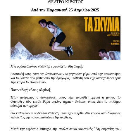
Είσοδος διαχειριστή
ΘΕΑΤΡΟ ΚΙΒΩΤΟΣ
Από την Παρασκευή 25 Απριλίου 2025
Μία ομάδα σκύλων ντετέκτιβ εμφανίζεται στη σκηνή.
Αποστολή τους είναι να διαλευκάνουν τα γεγονότα γύρω από την κακοποίηση
και το θάνατο του χάσκι από την Αράχωβα, υπόθεση που είχε απασχολήσει πριν
λίγο καιρό το Πανελλήνιο.
Ποια εκδοχή είναι η αληθινή;
Ήταν άνθρωπος ο δολοφόνος, όπως είχε ακουστεί αρχικά ή μήπως το
συμπαθές ζώο έπεσε θύμα αγέλης άγριων σκύλων, όπως λέει το επίσημο
πόρισμα των αρχών;
Θα καταφέρουν οι σκύλοι ντετέκτιβ που έχουν έρθει στα κρυφά από διάφορες
γωνιές της γης να ανακαλύψουν την αλήθεια;
Μετά την τεράστια επιτυχία της απολαυστικά καυστικής "Δημοκρατίας του