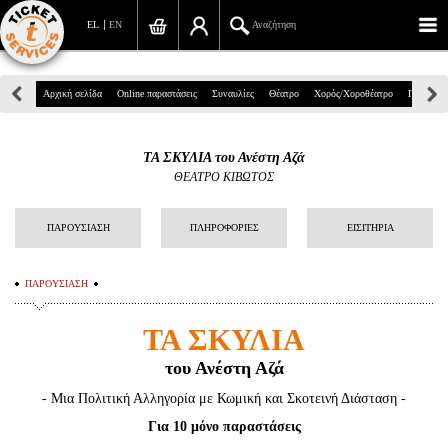
EL
EN
Αναζήτηση
Πανεπιστημίου 39, Αθήνα
Αρχική σελίδα
Online παραστάσεις
Συναυλίες
Θέατρο
Χορός/Χοροθέατρο
Παιδικά
210 7234567
ΤΑ ΣΚΥΛΙΑ του Ανέστη Αζά
info@ticketservices.gr
ΘΕΑΤΡΟ ΚΙΒΩΤΟΣ
Αναζήτηση
ΠΑΡΟΥΣΙΑΣΗ
ΠΛΗΡΟΦΟΡΙΕΣ
ΕΙΣΙΤΗΡΙΑ
Σύνδεση/Εγγραφή
ΠΑΡΟΥΣΙΑΣΗ
Παραγγελία
ΤΑ ΣΚΥΛΙΑ
Αναζήτηση παραγγελίας
του Ανέστη Αζά
Προσωπικά Δεδομένα
- Μια Πολιτική Αλληγορία με Κωμική και Σκοτεινή Διάσταση -
Πληροφορίες
Για 10 μόνο παραστάσεις