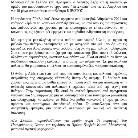
Μπακλαβά" σε Ελλάδα και εξωτερικό, ο Ανέστης Αζάς και η ταλαντούχα
ομάδα του παρουσιάζουν το έργο τους "Τα Σκυλιά" από τις 25 Απριλίου και
για 10 μόνο παραστάσεις στο Θέατρο ΚΙΒΩΤΟΣ.
Η παράσταση "Τα Σκυλιά" έκανε πρεμιέρα στο Φεστιβάλ Αθηνών το 2024 και
γρήγορα κέρδισε το κοινό και αναδείχθηκε ως μια από από τις πιο σημαντικές
και επιδραστικές της χρονιάς, με τις επευφημίες να επικεντρώνονται στην
καινοτομία, τις εξαιρετικές ερμηνείες και τη βαθιά ανθρωπιστική προσέγγιση.
Με αφετηρία μια αληθινή ιστορία από το αστυνομικό δελτίο, με όχημα τη
μέθοδο του θεάτρου ντοκιμαντέρ και με αναφορές στο φιλμ νουάρ και τις
κωμωδίες του Αριστοφάνη, αναπτύσσεται στη σκηνή μια πολιτική αλληγορία.
Στο επίκεντρο βρίσκεται το ζήτημα της κοινωνικής βίας που εκδηλώνεται,
ολοένα και περισσότερο, εναντίον των αδύναμων. Είναι οι σκύλοι σε θέση να
αποδώσουν δικαιοσύνη καλύτερη από αυτή των ανθρώπων; Σε μια σκυλίσια
πολιτεία, θα μπορούσαν επιτέλους τα κακοποιημένα ζώα να βρουν δικαίωση;
Ο Ανέστης Αζάς είναι ένας από τους πιο καινοτόμους και πολυσυζητημένους
σκηνοθέτες της σύγχρονης ελληνικής θεατρικής σκηνής. Η δουλειά του
χαρακτηρίζεται από μια βαθιά ερευνητική προσέγγιση και μια αφοσίωση στην
ανάδειξη κοινωνικών και πολιτικών ζητημάτων μέσα από την τέχνη του
θεάτρου. Στην παράσταση «Τα σκυλιά» αντλεί έμπνευση από πραγματικά
γεγονότα και δημιουργώντας μια ατμόσφαιρα που είναι ταυτόχρονα ρεαλιστική
και αλληγορική, καταφέρνει να θίξει ένα βαθιά κοινωνικό ζήτημα με έναν
προσιτό και ταυτόχρονα διεισδυτικό τρόπο. Το αποτέλεσμα είναι μια
στοχαστική εμπειρία, μια πολιτική αλληγορία με κωμική και σκοτεινή
διάσταση.
«Τα Σκυλιά», παρουσιάστηκαν για πρώτη φορά σε παραγωγή του
Προγράμματος
Grape
και κέρδισαν το Πρώτο Βραβείο Κοινού-
Mastercard
,
μετά από σχετική ψηφοφορία.