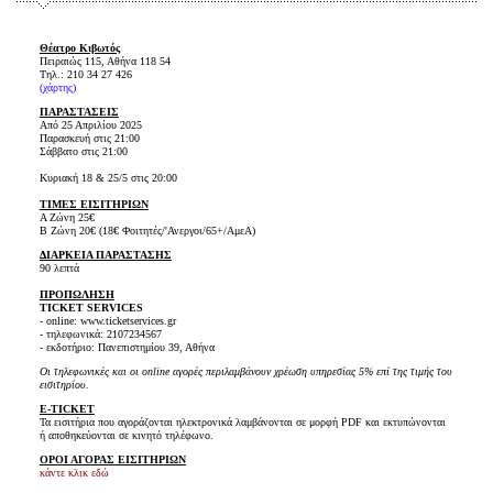
Θέατρο Κιβωτός
Πειραιώς 115, Αθήνα 118 54
Τηλ.: 210 34 27 426
(
χάρτης
)
ΠΑΡΑΣΤΑΣΕΙΣ
Από 25 Απριλίου 2025
Παρασκευή στις 21:00
Σάββατο στις 21:00
Κυριακή 18 & 25/5 στις 20:00
ΤΙΜΕΣ ΕΙΣΙΤΗΡΙΩΝ
Α Ζώνη 25€
Β Ζώνη 20€ (18€ Φοιτητές/'Ανεργοι/65+/ΑμεΑ)
ΔΙΑΡΚΕΙΑ ΠΑΡΑΣΤΑΣΗΣ
90 λεπτά
ΠΡΟΠΩΛΗΣΗ
TICKET SERVICES
- online: www.ticketservices.gr
- τηλεφωνικά: 2107234567
- εκδοτήριο: Πανεπιστημίου 39, Αθήνα
Οι τηλεφωνικές και οι online αγορές περιλαμβάνουν χρέωση υπηρεσίας 5% επί της τιμής του
εισιτηρίου.
E-TICKET
Τα εισιτήρια που αγοράζονται ηλεκτρονικά λαμβάνονται σε μορφή PDF και εκτυπώνονται
ή αποθηκεύονται σε κινητό τηλέφωνο.
ΟΡΟΙ ΑΓΟΡΑΣ ΕΙΣΙΤΗΡΙΩΝ
κάντε κλικ εδώ