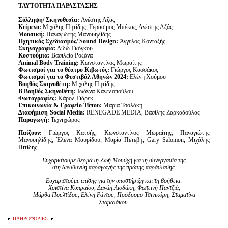
ΤΑΥΤΟΤΗΤΑ ΠΑΡΑΣΤΑΣΗΣ
Σύλληψη/ Σκηνοθεσία:
Ανέστης Αζάς
Κείμενο:
Μιχάλης Πητίδης, Γεράσιμος Μπέκας, Ανέστης Αζάς
Μουσική:
Παναγιώτης Μανουηλίδης
Ηχητικός Σχεδιασμός/ Sound Design:
Άγγελος Κονταξής
Σκηνογραφία:
Διδώ Γκόγκου
Κοστούμια:
Βασιλεία Ροζάνα
Animal Body Training:
Κωνσταντίνος Μωραΐτης
Φωτισμοί για το θέατρο Κιβωτός:
Γιώργος Κασσάκος
Φωτισμοί για το Φεστιβάλ Αθηνών 2024:
Ελένη Χούμου
Βοηθός Σκηνοθέτη:
Μιχάλης Πητίδης
Β Βοηθός Σκηνοθέτη:
Ιωάννα Κανελοπούλου
Φωτογραφίες:
Κάρολ Γιάρεκ
Επικοινωνία & Γραφείο Τύπου:
Μαρία Τσολάκη
Διαφήμιση-Social Media:
RENEGADE MEDIA, Βασίλης Ζαρκαδούλας
Παραγωγή:
Τεχνηχώρος
Παίζουν:
Γιώργος Κατσής, Κωνσταντίνος Μωραΐτης, Παναγιώτης
Μανουηλίδης, Έλενα Μαυρίδου, Μαρία Πετεβή, Gary Salomon, Μιχάλης
Πιτίδης.
Ευχαριστούμε θερμά τη Ζωή Μουσχή για τη συνεργασία της
στη διεύθυνση παραγωγής της πρώτης παράστασης.
Ευχαριστούμε επίσης για την υποστήριξη και τη βοήθεια:
Χριστίνα Κυπραίου, Δανάη Λιοδάκη, Φωτεινή Παντζιά,
Μάρθα Πουλτίδου, Ελένη Ράντου, Πρόδρομο Τσινικόρη, Σταματίνα
Σταματάκου.
ΠΛΗΡΟΦΟΡΙΕΣ