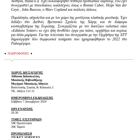
Αυστρία, Ιταλία κ.α. Έχει κυκλοφορήσει τέσσερα προσωπικά άλμπουμ, ενώ έχει
συνεργαστεί με σπουδαίους καλλιτέχνες όπως ο Ronnie Cuber, Heijn Van der
G
eyn , John
R
uocoo, ο Marc Copland και πολλούς άλλους.
Παράλληλα, ασχολείται και με τον χώρο της μοντέρνας κλασικής μουσικής. Έχει
διδάξει στο Διεθνές Βρετανικό Σχολείο της Χάγης και σε διάφορα
κονσερβατόρια της Ευρώπης. Συνεργάζεται με τον δανέζικο εκδοτικό οίκο
«Editions Svitzer» κι έχει ήδη συνθέσει έργα για πιάνο, ορχήστρα και κυρίως
για σόλο μαρίμπα. Για την τελευταία του συνεργασία με την Ορχήστρα της ΕΡΤ
δημιούργησε δύο συμφωνικά ποιήματα που ηχογραφήθηκαν το 2022 στο
Ραδιομέγαρο.
ΠΛΗΡΟΦΟΡΙΕΣ
ΧΩΡΟΣ ΔΙΕΞΑΓΩΓΗΣ
Αίθουσα Διδασκαλίας
Μουσικής Βιβλιοθήκης
Μεγάρου Μουσικής Αθηνών
Βασιλίσσης Σοφίας & Κόκκαλη 1
ΤΚ. Αθήνα 113 21
ΗΜΕΡΟΜΗΝΑ ΕΚΔΗΛΩΣΗΣ
Σάββατο 7 Δεκεμβρίου 2024
ΩΡΑ ΕΝΑΡΞΗΣ
20:30
ΤΙΜΕΣ ΕΙΣΙΤΗΡΙΩΝ
18€ Προπώληση
20€ Ταμείο
ΠΡΟΠΩΛΗΣΗ
TICKET SERVICES