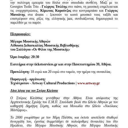
την πολύτιμη εμπειρία του δίπλα στον σπουδαίο συνθέτη. Μαζί με το
Georgios Tsolis Trio -
Γιώργος Τσώλης
στο πιάνο, τη μουσική επιμέλεια και
τις ενορχηστρώσεις,
Κίμωνας Καρούτζος
στο κοντραμπάσο και
Γιώργος
Μανιάτης
στα drums - ξεκινούν το κοινό μουσικό τους ταξίδι και
επιστρέφουν στις ρίζες της ελληνικής jazz, συνδυάζοντας δημιουργικά το
παρελθόν με το παρόν.
Πληροφορίες:
Μέγαρο Μουσικής Αθηνών
Αίθουσα Διδασκαλίας Μουσικής Βιβλιοθήκης
του Συλλόγου «Οι Φίλοι της Μουσικής»
Ώρα έναρξης: 20:30
Εισιτήρια στην
ticketservices
.
gr
και στην Πανεπιστημίου 39, Αθήνα.
Προπώληση:
18 ευρώ και 20 ευρώ στο ταμείο, την ημέρα της συναυλίας.
Παραγωγή - οργάνωση:
Τεχνότροπον -
Artway
Cultural
Productions
|
www
.
artway
.
gr
Λίγα λόγια για τον Σπύρο Κλείσσα
Ο Σπύρος Κλείσσας γεννήθηκε στην Αθήνα. Είναι απόφοιτος της
Αρχιτεκτονικής Σχολής του Ε.Μ.Π. Σπούδασε βιολί στο Ωδείο Αθηνών με τον
καθηγητή Δημήτρη Σέμση, καθώς και Μονωδία στο Ωδείο «Νικόλαος
Μάντζαρος».
Το 2000 γνωρίστηκε με τον Μίμη Πλέσσα, και έκτοτε αποτέλεσε σταθερό
συνεργάτη του, έχοντας συμμετάσχει σε πολυάριθμες συναυλίες του στο
Ηρώδειο, στο Μέγαρο Μουσικής Αθηνών, στο Μέγαρο Μουσικής