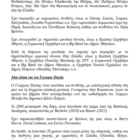
Θεσσαλονίκης, στο Θέατρο Tchaikovsky της Μόσχας, στο Παττίχειο Θέατρο
Κύπρου, στην Alte Oper στη Φρανκφούρτη και σε συναυλιακούς χώρους σε
όλη την Ελλάδα.
.
Έχει συμπράξει με κορυφαίους συνθέτες όπως οι Γιάννης Σπανός, Γιώργος
Χατζηνάσιος, Ευανθία Ρεμπούτσικα κ.ά. Έχει παρουσιάσει συμφωνικά έργα της
Πηγής Λυκούδη και του Ελευθέριου Καλκάνη, καθώς και συνθέσεις του Χάρη
Βρόντου.
Έχει συνεργαστεί με σημαντικά μουσικά σύνολα, όπως η Κρατική Ορχήστρα
Αθηνών, η Συμφωνική Ορχήστρα και η Big Band του Δήμου Αθηναίων,.
Κατά τη διάρκεια της μουσικής του πορείας έχει συμπράξει με τα
σημαντικότερα οργανικά σύνολα στην Ελλάδα, όπως η Κρατική Ορχήστρα
Αθηνών, η Ορχήστρα Ποικίλης Μουσικής της ΕΡΤ, η Συμφωνική Ορχήστρα
και η Big Band του Δήμου Αθηναίων, η Ορχήστρα Νυκτών Εγχόρδων του
Δήμου Πατρέων «Θανάσης Τσιπινάκης» κ.ά.
Λίγα λόγια για τον Γεώργιο Τσώλη
Ο Γεώργιος Τσώλης είναι πιανίστας και συνθέτης, με καλλιτεχνική εστίαση στη
jazz και τη σύγχρονη κλασική μουσική. Γεννημένος στην Κεφαλονιά, έκανε τα
πρώτα του βήματα στον αυτοσχεδιασμό υπό την καθοδήγηση του Γιώργου
Μεταξά στο Δημοτικό Ωδείο Πατρών.
Το 2004 μετακόμισε στη Χάγη, όπου σπούδασε στο τμήμα Jazz της Βασιλικής
Ακαδημίας, αποφοιτώντας με Bachelor (2010) και Master (2012).
Έχει παρακολουθήσει masterclasses με θρύλους της jazz όπως οι Barry
Harris, David Liebman, και Enrico Pieranunzi.
Ως σολίστ, τα τελευταία 20 χρόνια είναι ενεργό μέλος της ελληνικής, καθώς και
της διεθνούς
jazz
σκηνής, με εμφανίσεις σε Ελλάδα, Ολλανδία, Βέλγιο,