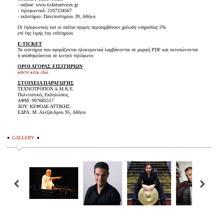
- online: www.ticketservices.gr
- τηλεφωνικά: 2107234567
- εκδοτήριο: Πανεπιστημίου 39, Αθήνα
Οι τηλεφωνικές και οι online αγορές περιλαμβάνουν χρέωση υπηρεσίας 5%
επί της τιμής του εισιτηρίου
E-TICKET
Τα εισιτήρια που αγοράζονται ηλεκτρονικά λαμβάνονται σε μορφή PDF και εκτυπώνονται
ή αποθηκεύονται σε κινητό τηλέφωνο
ΟΡΟΙ ΑΓΟΡΑΣ ΕΙΣΙΤΗΡΙΩΝ
κάντε κλικ εδώ
ΣΤΟΙΧΕΙΑ ΠΑΡΑΓΩΓΗΣ
ΤΕΧΝΟΤΡΟΠΟΝ Α.Μ.Κ.Ε.
Πολιτιστικές Εκδηλώσεις
ΑΦΜ: 997685517
ΔΟΥ: ΚΕΦΟΔΕ ΑΤΤΙΚΗΣ
ΕΔΡΑ: Μ. Αλεξάνδρου 95, Αθήνα
GALLERY