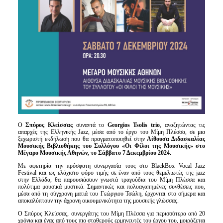
Ο
Σπύρος Κλείσσας
συναντά το
Georgios Tsolis trio
, αναζητώντας τις
απαρχές της Ελληνικής Jazz, μέσα από το έργο του Μίμη Πλέσσα, σε μια
ξεχωριστή εκδήλωση που θα πραγματοποιηθεί στην
Αίθουσα Διδασκαλίας
Μουσικής Βιβλιοθήκης του Συλλόγου «Οι Φίλοι της Μουσικής» στο
Μέγαρο Μουσικής Αθηνών, το Σάββατο 7 Δεκεμβρίου 2024.
Με αφετηρία την πρόσφατη συνεργασία τους στο BlackBox Vocal Jazz
Festival και ως ελάχιστο φόρο τιμής σε έναν από τους θεμελιωτές της jazz
στην Ελλάδα, θα παρουσιάσουν γνωστά τραγούδια του Μίμη Πλέσσα και
πολύτιμα μουσικά μυστικά. Σημαντικές και πολυαγαπημένες συνθέσεις που,
μέσα από τη σύγχρονη ματιά του Γεώργιου Τσώλη, έρχονται στο σήμερα και
αποκαλύπτουν την άχρονη οικουμενικότητα της μουσικής γλώσσας.
Ο Σπύρος Κλείσσας, συνεργάτης του Μίμη Πλέσσα για περισσότερα από 20
χρόνια και ένας από τους πιο σταθερούς ερμηνευτές του έργου του, μοιράζεται