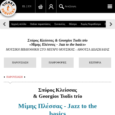
EL
EN
Αναζήτηση
Πανεπιστημίου 39, Αθήνα
Αρχική σελίδα
Online παραστάσεις
Συναυλίες
Θέατρο
Χορός/Χοροθέατρο
Παιδικά
210 7234567
Σπύρος Κλείσσας & Georgios Tsolis trio
info@ticketservices.gr
«Μίμης Πλέσσας - Jazz to the basics»
ΜΟΥΣΙΚΗ ΒΙΒΛΙΟΘΗΚΗ ΣΤΟ ΜΕΓΑΡΟ ΜΟΥΣΙΚΗΣ
-
ΑΙΘΟΥΣΑ ΔΙΔΑΣΚΑΛΙΑΣ
Αναζήτηση
ΠΑΡΟΥΣΙΑΣΗ
ΠΛΗΡΟΦΟΡΙΕΣ
ΕΙΣΙΤΗΡΙΑ
Σύνδεση/Εγγραφή
Παραγγελία
ΠΑΡΟΥΣΙΑΣΗ
Αναζήτηση παραγγελίας
Σπύρος Κλείσσας
& Georgios Tsolis trio
Προσωπικά Δεδομένα
Μίμης
Πλέσσας -
Jazz to the
Πληροφορίες
basics