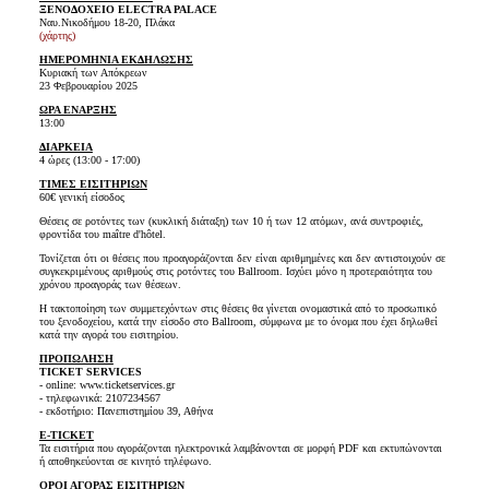
ΞΕΝΟΔΟΧΕΙΟ ELECTRA PALACE
Ναυ.Νικοδήμου 18-20, Πλάκα
(χάρτης)
ΗΜΕΡΟΜΗΝΙΑ ΕΚΔΗΛΩΣΗΣ
Κυριακή των Απόκρεων
23 Φεβρουαρίου 2025
ΩΡΑ ΕΝΑΡΞΗΣ
13:00
ΔΙΑΡΚΕΙΑ
4 ώρες (13:00 - 17:00)
ΤΙΜΕΣ ΕΙΣΙΤΗΡΙΩΝ
60€ γενική είσοδος
Θέσεις σε ροτόντες των (κυκλική διάταξη) των 10 ή των 12 ατόμων, ανά συντροφιές,
φροντίδα του maître d'hôtel.
Τονίζεται ότι οι θέσεις που προαγοράζονται δεν είναι αριθμημένες και δεν αντιστοιχούν σε
συγκεκριμένους αριθμούς στις ροτόντες του Ballroom. Ισχύει μόνο η προτεραιότητα του
χρόνου προαγοράς των θέσεων.
Η τακτοποίηση των συμμετεχόντων στις θέσεις θα γίνεται ονομαστικά από το προσωπικό
του ξενοδοχείου, κατά την είσοδο στο Ballroom, σύμφωνα με το όνομα που έχει δηλωθεί
κατά την αγορά του εισιτηρίου.
ΠΡΟΠΩΛΗΣΗ
TICKET SERVICES
- online: www.ticketservices.gr
- τηλεφωνικά: 2107234567
- εκδοτήριο: Πανεπιστημίου 39, Αθήνα
E-TICKET
Τα εισιτήρια που αγοράζονται ηλεκτρονικά λαμβάνονται σε μορφή PDF και εκτυπώνονται
ή αποθηκεύονται σε κινητό τηλέφωνο.
ΟΡΟΙ ΑΓΟΡΑΣ ΕΙΣΙΤΗΡΙΩΝ