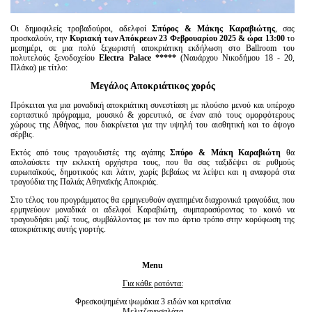
Οι δημοφιλείς τροβαδούροι, αδελφοί
Σπύρος & Μάκης Καραβιώτης
, σας
προσκαλούν, την
Κυριακή των Απόκρεων 23 Φεβρουαρίου 2025 & ώρα 13:00
το
μεσημέρι, σε μια πολύ ξεχωριστή αποκριάτικη εκδήλωση στο Ballroom του
πολυτελούς ξενοδοχείου
Electra
Palace
*****
(Ναυάρχου Νικοδήμου 18 - 20,
Πλάκα) με τίτλο:
Μεγάλος Αποκριάτικος χορός
Πρόκειται για μια μοναδική αποκριάτικη συνεστίαση με πλούσιο μενού και υπέροχο
εορταστικό πρόγραμμα, μουσικό & χορευτικό, σε έναν από τους ομορφότερους
χώρους της Αθήνας, που διακρίνεται για την υψηλή του αισθητική και το άψογο
σέρβις.
Εκτός από τους τραγουδιστές της αγάπης
Σπύρο & Μάκη Καραβιώτη
θα
απολαύσετε την εκλεκτή ορχήστρα τους, που θα σας ταξιδέψει σε ρυθμούς
ευρωπαϊκούς, δημοτικούς και λάτιν, χωρίς βεβαίως να λείψει και η αναφορά στα
τραγούδια της Παλιάς Αθηναϊκής Αποκριάς.
Στο τέλος του προγράμματος θα ερμηνευθούν αγαπημένα διαχρονικά τραγούδια, που
ερμηνεύουν μοναδικά οι αδελφοί Καραβιώτη, συμπαρασύροντας το κοινό να
τραγουδήσει μαζί τους, συμβάλλοντας με τον πιο άρτιο τρόπο στην κορύφωση της
αποκριάτικης αυτής γιορτής.
Menu
Για κάθε ροτόντα:
Φρεσκοψημένα ψωμάκια 3 ειδών και κριτσίνια
Μελιτζανοσαλάτα