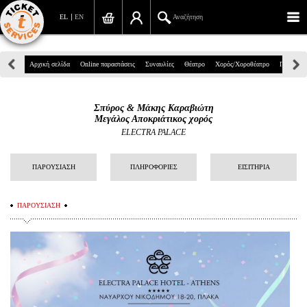
EL
EN
Αναζήτηση
Πανεπιστημίου 39, Αθήνα
Αρχική σελίδα
Online παραστάσεις
Συναυλίες
Θέατρο
Χορός/Χοροθέατρο
Παιδικά
210 7234567
Σπύρος & Μάκης Καραβιώτη
info@ticketservices.gr
Μεγάλος Αποκριάτικος χορός
ELECTRA PALACE
Αναζήτηση
ΠΑΡΟΥΣΙΑΣΗ
ΠΛΗΡΟΦΟΡΙΕΣ
ΕΙΣΙΤΗΡΙΑ
Σύνδεση/Εγγραφή
Παραγγελία
ΠΑΡΟΥΣΙΑΣΗ
Αναζήτηση παραγγελίας
Προσωπικά Δεδομένα
Πληροφορίες