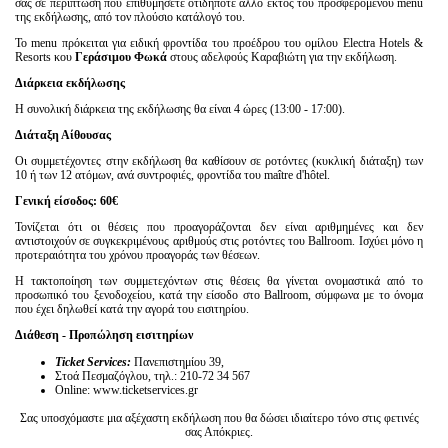
σας σε περίπτωση που επιθυμήσετε οτιδήποτε άλλο εκτός του προσφερόμενου menu
της εκδήλωσης, από τον πλούσιο κατάλογό του.
Το menu πρόκειται για ειδική φροντίδα του προέδρου του ομίλου Electra Hotels &
Resorts κου
Γεράσιμου Φωκά
στους αδελφούς Καραβιώτη για την εκδήλωση.
Διάρκεια εκδήλωσης
Η συνολική διάρκεια της εκδήλωσης θα είναι 4 ώρες (13:00 - 17:00).
Διάταξη Αίθουσας
Οι συμμετέχοντες στην εκδήλωση θα καθίσουν σε ροτόντες (κυκλική διάταξη) των
10 ή των 12 ατόμων, ανά συντροφιές, φροντίδα του maître d'hôtel.
Γενική είσοδος: 60€
Τονίζεται ότι οι θέσεις που προαγοράζονται δεν είναι αριθμημένες και δεν
αντιστοιχούν σε συγκεκριμένους αριθμούς στις ροτόντες του Ballroom. Ισχύει μόνο η
προτεραιότητα του χρόνου προαγοράς των θέσεων.
Η τακτοποίηση των συμμετεχόντων στις θέσεις θα γίνεται ονομαστικά από το
προσωπικό του ξενοδοχείου, κατά την είσοδο στο Ballroom, σύμφωνα με το όνομα
που έχει δηλωθεί κατά την αγορά του εισιτηρίου.
Διάθεση - Προπώληση εισιτηρίων
Ticket
S
ervices
:
Πανεπιστημίου 39,
Στοά Πεσμαζόγλου, τηλ.: 210-72 34 567
Online: www.ticketservices.gr
Σας υποσχόμαστε μια αξέχαστη εκδήλωση που θα δώσει ιδιαίτερο τόνο στις φετινές
σας Απόκριες.