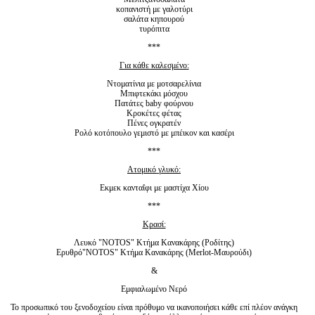
κοπανιστή με γαλοτύρι
σαλάτα κηπουρού
τυρόπιτα
***
Για κάθε καλεσμένο:
Ντοματίνια με μοτσαρελίνια
Μπιφτεκάκι μόσχου
Πατάτες baby φούρνου
Κροκέτες φέτας
Πένες ογκρατέν
Ρολό κοτόπουλο γεμιστό με μπέικον και κασέρι
***
Ατομικό γλυκό:
Εκμεκ κανταΐφι με μαστίχα Χίου
***
Κρασί:
Λευκό "NOTOS" Κτήμα Κανακάρης (Ροδίτης)
Ερυθρό"NOTOS" Κτήμα Κανακάρης (Merlot-Μαυρούδι)
&
Εμφιαλωμένο Νερό
Το προσωπικό του ξενοδοχείου είναι πρόθυμο να ικανοποιήσει κάθε επί πλέον ανάγκη