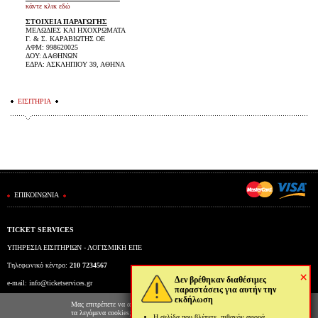
κάντε κλικ εδώ
ΣΤΟΙΧΕΙΑ ΠΑΡΑΓΩΓΗΣ
ΜΕΛΩΔΙΕΣ ΚΑΙ ΗΧΟΧΡΩΜΑΤΑ
Γ. & Σ. ΚΑΡΑΒΙΩΤΗΣ ΟΕ
ΑΦΜ: 998620025
ΔΟΥ: Δ ΑΘΗΝΩΝ
ΕΔΡΑ: ΑΣΚΛΗΠΙΟΥ 39, ΑΘΗΝΑ
ΕΙΣΙΤΗΡΙΑ
ΕΠΙΚΟΙΝΩΝΙΑ
TICKET SERVICES
ΥΠΗΡΕΣΙΑ ΕΙΣΙΤΗΡΙΩΝ - ΛΟΓΙΣΜΙΚΗ ΕΠΕ
Τηλεφωνικό κέντρο:
210 7234567
×
Δεν βρέθηκαν διαθέσιμες
e-mail:
info@ticketservices.gr
παραστάσεις για αυτήν την
εκδήλωση
Εκδοτήριο: Πανεπιστημίου 39 (Στοά Πεσμαζόγλου), Αθήνα
Μας επιτρέπετε να αποθηκεύουμε στον φυλλομετρητή σας
τα λεγόμενα cookies; Με αυτόν τον τρόπο θα
Η σελίδα που βλέπετε, πιθανόν αφορά