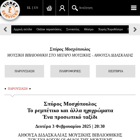
EL
EN
Αναζήτηση
Πανεπιστημίου 39, Αθήνα
Αρχική σελίδα
Online παραστάσεις
Συναυλίες
Θέατρο
Χορός/Χοροθέατρο
Παιδικά
210 7234567
Σπύρος Μοσχόπουλος
info@ticketservices.gr
ΜΟΥΣΙΚΗ ΒΙΒΛΙΟΘΗΚΗ ΣΤΟ ΜΕΓΑΡΟ ΜΟΥΣΙΚΗΣ
-
ΑΙΘΟΥΣΑ ΔΙΔΑΣΚΑΛΙΑΣ
Αναζήτηση
ΠΑΡΟΥΣΙΑΣΗ
ΠΛΗΡΟΦΟΡΙΕΣ
ΕΙΣΙΤΗΡΙΑ
Σύνδεση/Εγγραφή
ΠΑΡΟΥΣΙΑΣΗ
Παραγγελία
Σπύρος Μοσχόπουλος
Αναζήτηση παραγγελίας
Το ρεμπέτικο και άλλα ηχοχρώματα
Ένα προσωπικό ταξίδι
Προσωπικά Δεδομένα
Δευτέρα 3 Φεβρουαρίου 2025 | 20:30
Πληροφορίες
ΑΙΘΟΥΣΑ ΔΙΔΑΣΚΑΛΙΑΣ ΜΟΥΣΙΚΗΣ ΒΙΒΛΙΟΘΗΚΗΣ