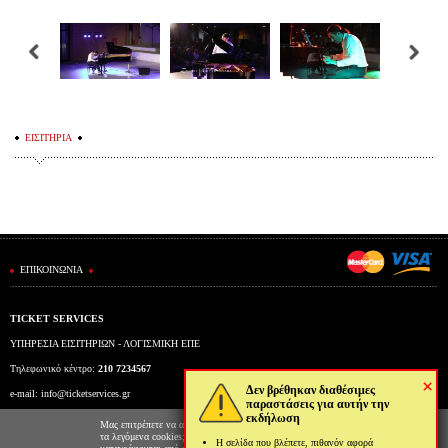
ΕΙΣΙΤΗΡΙΑ
ΕΠΙΚΟΙΝΩΝΙΑ
TICKET SERVICES
ΥΠΗΡΕΣΙΑ ΕΙΣΙΤΗΡΙΩΝ - ΛΟΓΙΣΜΙΚΗ ΕΠΕ
Τηλεφωνικό κέντρο:
210 7234567
×
Δεν βρέθηκαν διαθέσιμες
e-mail:
info@ticketservices.gr
παραστάσεις για αυτήν την
εκδήλωση
Εκδοτήριο: Πανεπιστημίου 39 (Στοά Πεσμαζόγλου), Αθήνα
Μας επιτρέπετε να αποθηκεύουμε στον φυλλομετρητή σας
τα λεγόμενα cookies; Με αυτόν τον τρόπο θα
Η σελίδα που βλέπετε, πιθανόν αφορά
Ώρες λειτουργίας εκδοτηρίου: Δευ-Παρ: 9πμ-5μμ