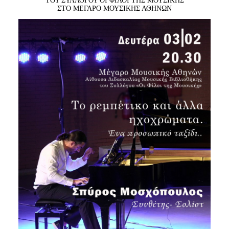
ΤΟΥ ΣΥΛΛΟΓΟΥ ΟΙ ΦΙΛΟΙ ΤΗΣ ΜΟΥΣΙΚΗΣ
Είσοδος διαχειριστή
ΣΤΟ ΜΕΓΑΡΟ ΜΟΥΣΙΚΗΣ ΑΘΗΝΩΝ