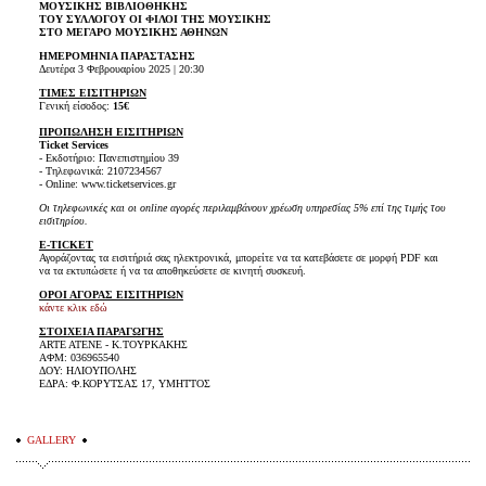
ΜΟΥΣΙΚΗΣ ΒΙΒΛΙΟΘΗΚΗΣ
ΤΟΥ ΣΥΛΛΟΓΟΥ ΟΙ ΦΙΛΟΙ ΤΗΣ ΜΟΥΣΙΚΗΣ
ΣΤΟ ΜΕΓΑΡΟ ΜΟΥΣΙΚΗΣ ΑΘΗΝΩΝ
ΗΜΕΡΟΜΗΝΙΑ ΠΑΡΑΣΤΑΣΗΣ
Δευτέρα 3 Φεβρουαρίου 2025 | 20:30
ΤΙΜΕΣ ΕΙΣΙΤΗΡΙΩΝ
Γενική είσοδος:
15€
ΠΡΟΠΩΛΗΣΗ ΕΙΣΙΤΗΡΙΩΝ
Ticket Services
- Εκδοτήριο: Πανεπιστημίου 39
- Τηλεφωνικά: 2107234567
- Online: www.ticketservices.gr
Οι τηλεφωνικές και οι online αγορές περιλαμβάνουν χρέωση υπηρεσίας 5% επί της τιμής του
εισιτηρίου.
E-TICKET
Αγοράζοντας τα εισιτήριά σας ηλεκτρονικά, μπορείτε να τα κατεβάσετε σε μορφή PDF και
να τα εκτυπώσετε ή να τα αποθηκεύσετε σε κινητή συσκευή.
ΟΡΟΙ ΑΓΟΡΑΣ ΕΙΣΙΤΗΡΙΩΝ
κάντε κλικ εδώ
ΣΤΟΙΧΕΙΑ ΠΑΡΑΓΩΓΗΣ
ARTE ATENE - Κ.ΤΟΥΡΚΑΚΗΣ
ΑΦΜ: 036965540
ΔΟΥ: ΗΛΙΟΥΠΟΛΗΣ
ΕΔΡΑ: Φ.ΚΟΡΥΤΣΑΣ 17, ΥΜΗΤΤΟΣ
GALLERY