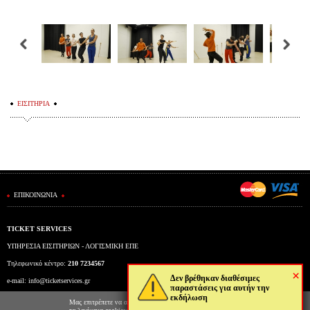
ΕΙΣΙΤΗΡΙΑ
ΕΠΙΚΟΙΝΩΝΙΑ
TICKET SERVICES
ΥΠΗΡΕΣΙΑ ΕΙΣΙΤΗΡΙΩΝ - ΛΟΓΙΣΜΙΚΗ ΕΠΕ
Τηλεφωνικό κέντρο:
210 7234567
×
Δεν βρέθηκαν διαθέσιμες
e-mail:
info@ticketservices.gr
παραστάσεις για αυτήν την
εκδήλωση
Εκδοτήριο: Πανεπιστημίου 39 (Στοά Πεσμαζόγλου), Αθήνα
Μας επιτρέπετε να αποθηκεύουμε στον φυλλομετρητή σας