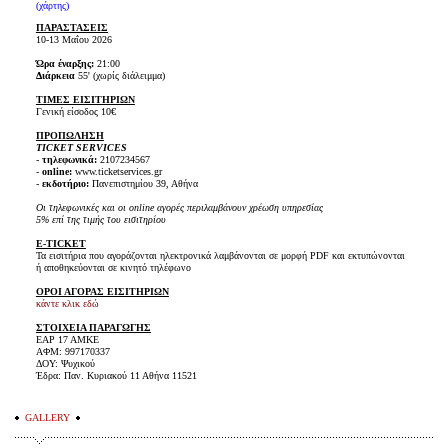
(
χάρτης
)
ΠΑΡΑΣΤΑΣΕΙΣ
10-13 Μαΐου 2026
Ώρα έναρξης:
21:00
Διάρκεια
55' (χωρίς διάλειμμα)
ΤΙΜΕΣ ΕΙΣΙΤΗΡΙΩΝ
Γενική είσοδος 10€
ΠΡΟΠΩΛΗΣΗ
TICKET SERVICES
-
τηλεφωνικά:
2107234567
-
online:
www.ticketservices.gr
-
εκδοτήριο:
Πανεπιστημίου 39, Αθήνα
Οι τηλεφωνικές και οι online αγορές περιλαμβάνουν χρέωση υπηρεσίας
5% επί της τιμής του εισιτηρίου
E-TICKET
Τα εισιτήρια που αγοράζονται ηλεκτρονικά λαμβάνονται σε μορφή PDF και εκτυπώνονται
ή αποθηκεύονται σε κινητό τηλέφωνο
ΟΡΟΙ ΑΓΟΡΑΣ ΕΙΣΙΤΗΡΙΩΝ
κάντε κλικ εδώ
ΣΤΟΙΧΕΙΑ ΠΑΡΑΓΩΓΗΣ
ΕΑΡ 17 ΑΜΚΕ
ΑΦΜ: 997170337
ΔΟΥ: Ψυχικού
Έδρα: Παν. Κυριακού 11 Αθήνα 11521
GALLERY