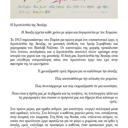
Η Ιεροτελεστία της Άνοιξης
Η Άνοιξη έρχεται κάθε χρόνο με φόρα και συγκρούεται με τον Χειμώνα.
Το 1913 παρουσιάστηκε στο Παρίσι για πρώτη φορά ένα επαναστατικό έργο, η
Ιεροτελεστία της Άνοιξης
,
σε μουσική σύνθεση του Ιγκόρ Στραβίνσκι και
χορογραφία του Βασλάβ Νιζίνσκι. Οι καινοτομίες της μορφής προκάλεσαν
τότε έντονες αντιδράσεις και η
Ιεροτελεστία
αποτελεί πλέον ορόσημο στην
ιστορία του χορού και της μουσικής. Η δική μας
Ιεροτελεστία της Άνοιξης
είναι
μια ελεύθερη ονειροπόληση πάνω στο πρωτότυπο έργο που έχει στην
αφετηρία της τα ερωτήματα:
Τι χρειαζόμαστε εμείς σήμερα για να καλέσουμε την άνοιξη;
Πώς αποτινάσσουμε την κόπωση του χειμώνα;
Πώς συνυπάρχουμε και πώς εκφραζόμαστε σε μια κοινότητα;
Ποια είναι η σχέση μας με τα βήματα και τις κινήσεις, τις τελετουργίες αλλά και
τις χορογραφίες που έκαναν οι πρόγονοί μας και σήμερα ίσως κάνουμε κι
εμείς;
Στο πρώτο μέρος μια ομάδα ανδρών, μια κοινότητα, ενεργεί συλλογικά μέσα
από ομαδικές τελετές. Στο δεύτερο ο καθένας χορεύει μόνος του, εστιάζοντας
στην ατομική του έκφραση. Στη θέση της θυσίας ενός επίλεκτου ατόμου, το
οποίο στο πρωτότυπο έργο αφανίζεται για να φύγει ο χειμώνας και να έρθει η
άνοιξη, εμείς επιλέξαμε να προσφέρει ο καθένας έναν προσωπικό χορό, να