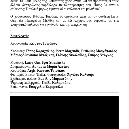
σωθεί το κάθε μέλος της κοινότητας χορεύοντας και να προστατέψει τους
άλλους διατηρώντας παράλληλα τις ιδιαιτερότητές του. Ποιος θα είναι ο
επίλεκτος; Ή τελικά μήπως είμαστε όλοι επίλεκτοι και μοναδικοί;
Ο χορογράφος Κώστας Τσιούκας συνεργάζεται ξανά με τον συνθέτη Larry
Gus aka Παναγιώτη Μελίδη και με έξι ξεχωριστούς χορευτές σε ένα
ξεσηκωτικό κάλεσμα για την άνοιξη και την αναγέννηση.
Συντελεστές
Χορογραφία:
Κώστας Τσιούκας
Χορευτές:
Τάσος Καραχάλιος, Pierre Magendie, Ευθύμιος Μοσχόπουλος,
Μάριος Αθανάσιος Μποζίκας, Γιάννης Νικολαΐδης, Σπύρος Ντόγκας
Μουσική:
Larry Gus, Igor Stravinsky
Δραματουργία:
Ασπασία-Μαρία Αλεξίου
Κοστούμια:
Argis, Κώστας Τσιούκας
Φωτισμοί, Βίντεο, Trailer, Φωτογραφίες:
Άγγελος Καλτσής
Σχεδιασμός αφίσας:
Βασίλης Μαρματάκης
Ψηφιακή επεξεργασία:
Γκέλυ Καλαμπάκα
Επικοινωνία:
Ευαγγελία Σκρομπόλα