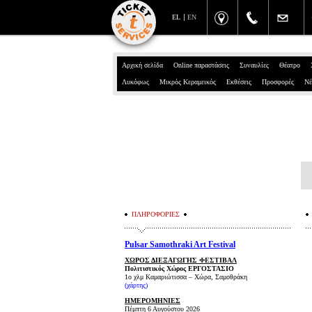
EL
EN
Αρχική σελίδα
Online παραστάσεις
Συναυλίες
Θέατρο
Λυκόφως
Μικρός Κεραμεικός
Εκθέσεις
Προσφορές
Νέ
ΠΛΗΡΟΦΟΡΙΕΣ
Pulsar Samothraki Art Festival
ΧΩΡΟΣ ΔΙΕΞΑΓΩΓΗΣ ΦΕΣΤΙΒΑΛ
Πολιτιστικός Χώρος ΕΡΓΟΣΤΑΣΙΟ
1ο χλμ Καμαριώτισσα – Χώρα, Σαμοθράκη
(
χάρτης
)
ΗΜΕΡΟΜΗΝΙΕΣ
Πέμπτη 6 Αυγούστου 2026