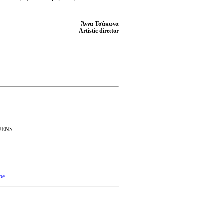
Άννα Τσάκωνα
Artistic director
UENS
be