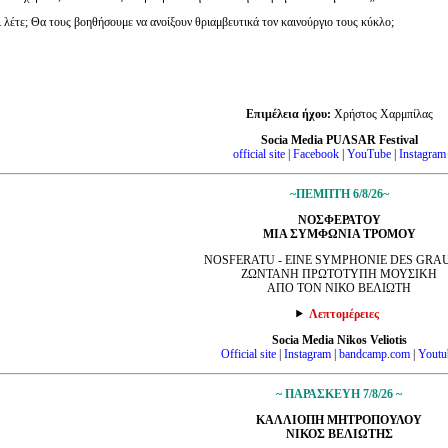
ι λέτε; Θα τους βοηθήσουμε να ανοίξουν θριαμβευτικά τον καινούργιο τους κύκλο;
Επιμέλεια ήχου:
Χρήστος Χαρμπίλας
Socia Media PUΛSAR Festival
official site
|
Facebook
|
YouTube
|
Instagram
~ΠΕΜΠΤΗ 6/8/26~
ΝΟΣΦΕΡΑΤΟΥ
ΜΙΑ ΣΥΜΦΩΝΙΑ ΤΡΟΜΟΥ
NOSFERATU - EINE SYMPHONIE DES GRA
ΖΩΝΤΑΝΗ ΠΡΩΤΟΤΥΠΗ ΜΟΥΣΙΚΗ
ΑΠΟ ΤΟΝ ΝΙΚΟ ΒΕΛΙΩΤΗ
Λεπτομέρειες
Socia Media Nikos Veliotis
Official site
|
Instagram
|
bandcamp.com
|
Youtu
~ ΠΑΡΑΣΚΕΥΗ 7/8/26 ~
ΚΑΛΛΙΟΠΗ ΜΗΤΡΟΠΟΥΛΟΥ
ΝΙΚΟΣ ΒΕΛΙΩΤΗΣ