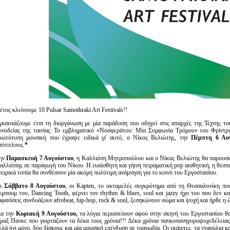
έτος κλείνουμε 10 Pulsar Samothraki Art Festivals!!
γκαινιάζουμε έτσι τη διοργάνωση με μία παράδοση που οδηγεί στις απαρχές της Τέχνης τ
υνοδείας της ταινίας: Το εμβληματικό «Νοσφεράτου: Μία Συμφωνία Τρόμου» του Φρίντρι
ρωτότυπη μουσική που έγραψε ειδικά γι' αυτό, ο Νίκος Βελιώτης, την
Πέμπτη 6 Αυ
πότιτλους.
*
ην
Παρασκευή 7 Αυγούστου
, η Καλλιόπη Μητροπούλου και ο Νίκος Βελιώτης θα παρουσι
αλλιόπης σε παραγωγή του Νίκου. Η ευαίσθητη και γήινη πειραματική pop αισθητική, η θεσπέ
νειρικά τοπία θα συνθέσουν μία ακόμη πολύτιμη ανάμνηση για το κοινό του Εργοστασίου.
ο
Σάββατο 8 Αυγούστου
, οι Kapten, το οκταμελές συγκρότημα από τη Θεσσαλονίκη
πο
λμπουμ του, Dancing Tooth, φέρνει τον rhythm & blues, soul και jazzy ήχο του που δεν κ
μφανίσεις συνδυάζουν afrobeat, hip-hop, rock & soul, ξεσηκώνουν σώμα και ψυχή και ήρθε η 
ια την
Κυριακή 9 Αυγούστου,
τα λόγια περισσεύουν αφού στην σκηνή του Εργοστασίου θα
ραξ Πανκc που γιορτάζουν τα δέκα τους χρόνια!!! Δέκα χρόνια πανκοπανηγυροψυχεδέλεια
λλά όχι μόνο, δύο δίσκους και μία μουσική επένδυση σε τραγωδία. Οι γκάιντες, τα νταούλια κα