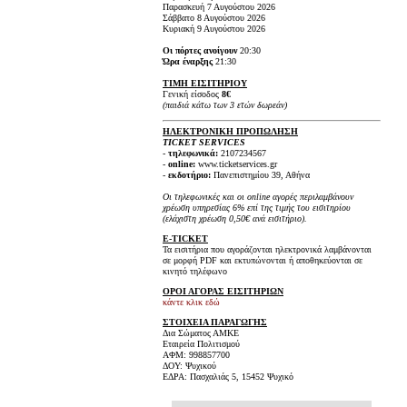
Παρασκευή 7 Αυγούστου 2026
Σάββατο 8 Αυγούστου 2026
Κυριακή 9 Αυγούστου 2026
Οι πόρτες ανοίγουν
20:30
Ώρα έναρξης
21:30
ΤΙΜΗ ΕΙΣΙΤΗΡΙΟΥ
Γενική είσοδος
8€
(παιδιά κάτω των 3 ετών δωρεάν)
ΗΛΕΚΤΡΟΝΙΚΗ ΠΡΟΠΩΛΗΣΗ
TICKET SERVICES
-
τηλεφωνικά:
2107234567
-
online:
www.ticketservices.gr
-
εκδοτήριο:
Πανεπιστημίου 39, Αθήνα
Οι τηλεφωνικές και οι online αγορές περιλαμβάνουν
χρέωση υπηρεσίας 6% επί της τιμής του εισιτηρίου
(ελάχιστη χρέωση 0,50€ ανά εισιτήριο).
E-TICKET
Τα εισιτήρια που αγοράζονται ηλεκτρονικά λαμβάνονται
σε μορφή PDF και εκτυπώνονται ή αποθηκεύονται σε
κινητό τηλέφωνο
ΟΡΟΙ ΑΓΟΡΑΣ ΕΙΣΙΤΗΡΙΩΝ
κάντε κλικ εδώ
ΣΤΟΙΧΕΙΑ ΠΑΡΑΓΩΓΗΣ
Δια Σώματος ΑΜΚΕ
Εταιρεία Πολιτισμού
ΑΦΜ: 998857700
ΔΟΥ: Ψυχικού
ΕΔΡΑ: Πασχαλιάς 5, 15452 Ψυχικό