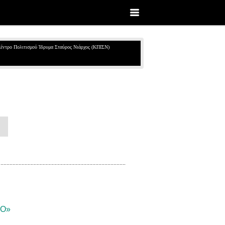
έντρο Πολιτισμού Ίδρυμα Σταύρος Νιάρχος (ΚΠΙΣΝ)
ΙΟ»