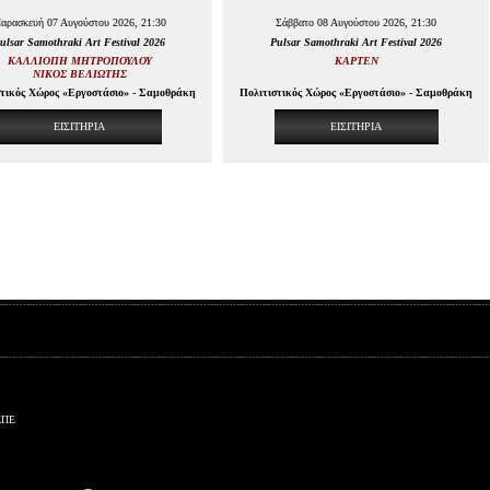
αρασκευή 07 Αυγούστου 2026, 21:30
Σάββατο 08 Αυγούστου 2026, 21:30
ulsar Samothraki Art Festival 2026
Pulsar Samothraki Art Festival 2026
ΚΑΛΛΙΟΠΗ ΜΗΤΡΟΠΟΥΛΟΥ
ΚAPTEN
ΝΙΚΟΣ ΒΕΛΙΩΤΗΣ
στικός Χώρος «Εργοστάσιο» - Σαμοθράκη
Πολιτιστικός Χώρος «Εργοστάσιο» - Σαμοθράκη
ΕΙΣΙΤΗΡΙΑ
ΕΙΣΙΤΗΡΙΑ
ΕΠΕ