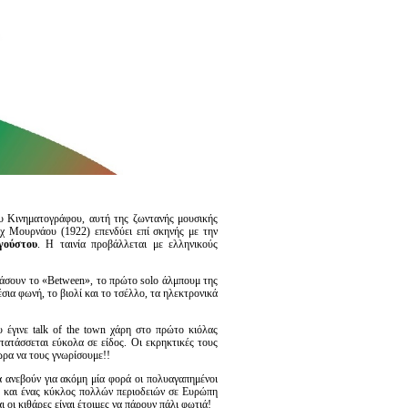
ου Κινηματογράφου, αυτή της ζωντανής μουσικής
χ Μουρνάου (1922) επενδύει επί σκηνής με την
γούστου
. H ταινία προβάλλεται με ελληνικούς
άσουν το «Βetween», το πρώτο solo άλμπουμ της
σια φωνή, τo βιολί και το τσέλλο, τα ηλεκτρονικά
υ έγινε talk of the town χάρη στο πρώτο κιόλας
ατατάσσεται εύκολα σε είδος. Οι εκρηκτικές τους
ώρα να τους γνωρίσουμε!!
 ανεβούν για ακόμη μία φορά οι πολυαγαπημένοι
ς και ένας κύκλος πολλών περιοδειών σε Ευρώπη
ι οι κιθάρες είναι έτοιμες να πάρουν πάλι φωτιά!