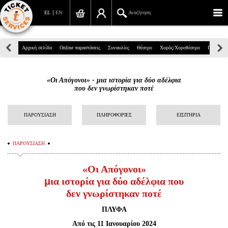
EL
EN
Αναζήτηση
Πανεπιστημίου 39, Αθήνα
Αρχική σελίδα
Online παραστάσεις
Συναυλίες
Θέατρο
Χορός/Χοροθέατρο
Παιδικά
210 7234567
«Οι Απόγονοι» - μια ιστορία για δύο αδέλφια
info@ticketservices.gr
που δεν γνωρίστηκαν ποτέ
Αναζήτηση
ΠΑΡΟΥΣΙΑΣΗ
ΠΛΗΡΟΦΟΡΙΕΣ
ΕΙΣΙΤΗΡΙΑ
Σύνδεση/Εγγραφή
ΠΑΡΟΥΣΙΑΣΗ
Παραγγελία
«Οι Απόγονοι»
Αναζήτηση παραγγελίας
μ
ια ιστορία για δύο αδέλφια που
Προσωπικά Δεδομένα
δεν γνωρίστηκαν ποτέ
ΠΛΥΦΑ
Πληροφορίες
Από τις 11 Ιανουαρίου 2024