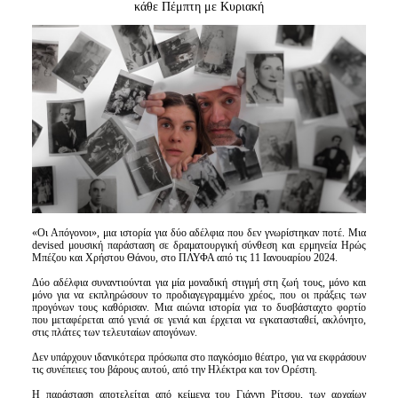
Είσοδος διαχειριστή
κάθε Πέμπτη με Κυριακή
«Οι Απόγονοι», μια ιστορία για δύο αδέλφια που δεν γνωρίστηκαν ποτέ. Μια
devised μουσική παράσταση σε δραματουργική σύνθεση και ερμηνεία Ηρώς
Μπέζου και Χρήστου Θάνου, στο ΠΛΥΦΑ από τις 11 Ιανουαρίου 2024.
Δύο αδέλφια συναντιούνται για μία μοναδική στιγμή στη ζωή τους, μόνο και
μόνο για να εκπληρώσουν το προδιαγεγραμμένο χρέος, που οι πράξεις των
προγόνων τους καθόρισαν. Μια αιώνια ιστορία για το δυσβάσταχτο φορτίο
που μεταφέρεται από γενιά σε γενιά και έρχεται να εγκατασταθεί, ακλόνητο,
στις πλάτες των τελευταίων απογόνων.
Δεν υπάρχουν ιδανικότερα πρόσωπα στο παγκόσμιο θέατρο, για να εκφράσουν
τις συνέπειες του βάρους αυτού, από την Ηλέκτρα και τον Ορέστη.
Η παράσταση αποτελείται από κείμενα του Γιάννη Ρίτσου, των αρχαίων