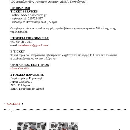
10€ μειωμένο (65+, Φοιτητικό, Ανέργων, ΑΜΕΑ, Πολυτέκνων)
ΠΡΟΠΩΛΗΣΗ
TICKET SERVICES
- online: www.ticketservices.gr
- τηλεφωνικά: 2107234567
- εκδοτήριο: Πανεπιστημίου 39, Αθήνα
Οι τηλεφωνικές και οι online αγορές περιλαμβάνουν χρέωση υπηρεσίας 5% επί της τιμής
του εισιτηρίου
ΣΤΟΙΧΕΙΑ ΕΠΙΚΟΙΝΩΝΙΑΣ
τηλ: 694 2814331
email:
omadaemeis@gmail.com
E-TICKET
Τα εισιτήρια που αγοράζονται ηλεκτρονικά λαμβάνονται σε μορφή PDF και εκτυπώνονται
ή αποθηκεύονται σε κινητό τηλέφωνο.
ΟΡΟΙ ΑΓΟΡΑΣ ΕΙΣΙΤΗΡΙΩΝ
κάντε κλικ εδώ
ΣΤΟΙΧΕΙΑ ΠΑΡΑΓΩΓΗΣ
Βορδοναράκης Εμμανουήλ
ΑΦΜ: 039650571
ΔΟΥ: Α' Αθηνών
ΕΔΡΑ: Κορυτσάς 39, Αθηνά
GALLERY