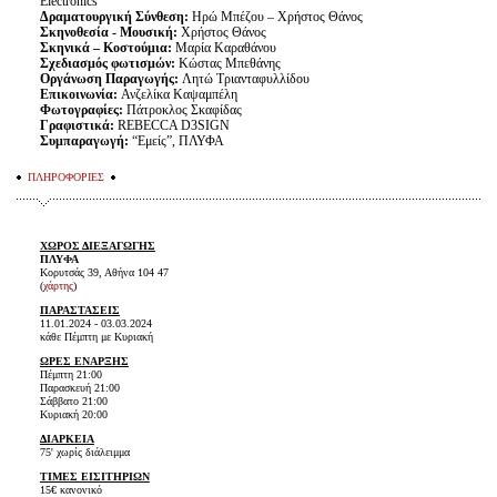
Electronics
Δραματουργική Σύνθεση:
Ηρώ Μπέζου – Χρήστος Θάνος
Σκηνοθεσία - Μουσική:
Χρήστος Θάνος
Σκηνικά – Κοστούμια:
Μαρία Καραθάνου
Σχεδιασμός φωτισμών:
Κώστας Μπεθάνης
Οργάνωση Παραγωγής:
Λητώ Τριανταφυλλίδου
Επικοινωνία:
Ανζελίκα Καψαμπέλη
Φωτογραφίες:
Πάτροκλος Σκαφίδας
Γραφιστικά:
REBECCA D3SIGN
Συμπαραγωγή:
“Εμείς”, ΠΛΥΦΑ
ΠΛΗΡΟΦΟΡΙΕΣ
ΧΩΡΟΣ ΔΙΕΞΑΓΩΓΗΣ
ΠΛΥΦΑ
Κορυτσάς 39, Αθήνα 104 47
(
χάρτης
)
ΠΑΡΑΣΤΑΣΕΙΣ
11.01.2024 - 03.03.2024
κάθε Πέμπτη με Κυριακή
ΩΡΕΣ ΕΝΑΡΞΗΣ
Πέμπτη 21:00
Παρασκευή 21:00
Σάββατο 21:00
Κυριακή 20:00
ΔΙΑΡΚΕΙΑ
75' χωρίς διάλειμμα
ΤΙΜΕΣ ΕΙΣΙΤΗΡΙΩΝ
15€ κανονικό