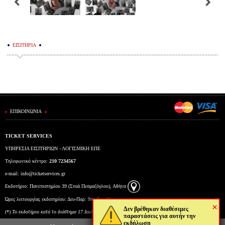
ΕΙΣΙΤΗΡΙΑ
ΕΠΙΚΟΙΝΩΝΙΑ
TICKET SERVICES
ΥΠΗΡΕΣΙΑ ΕΙΣΙΤΗΡΙΩΝ - ΛΟΓΙΣΜΙΚΗ ΕΠΕ
Τηλεφωνικό κέντρο:
210 7234567
e-mail:
info@ticketservices.gr
Εκδοτήριο: Πανεπιστημίου 39 (Στοά Πεσμαζόγλου), Αθήνα
Ώρες λειτουργίας εκδοτηρίου: Δευ-Παρ: 9πμ-5μμ (*)
×
Δεν βρέθηκαν διαθέσιμες
(*)
To εκδοτήριο κατά το διάστημα 17 Ιουλίου έως και 6 Αυγούστου θα λειτουργεί Δευτέρα έως
παραστάσεις για αυτήν την
εκδήλωση
Παρασκευή από τις 10:00 έως τις 15:00.