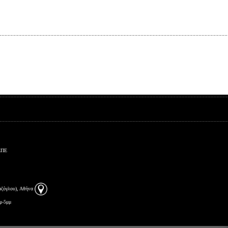
ΕΠΕ
αζόγλου), Αθήνα
μ-5μμ