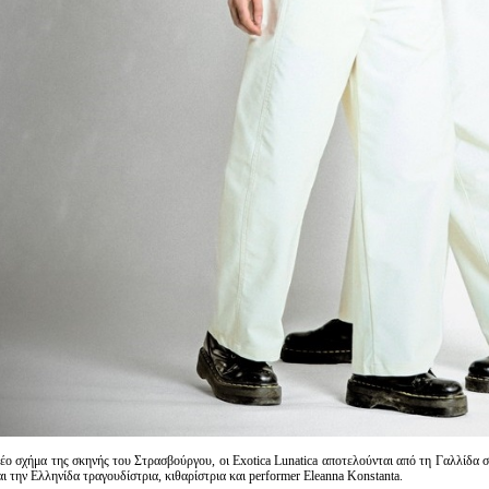
έο σχήμα της σκηνής του Στρασβούργου, οι Exotica Lunatica αποτελούνται από τη Γαλλίδα συ
αι την Ελληνίδα τραγουδίστρια, κιθαρίστρια και performer Eleanna Konstanta.