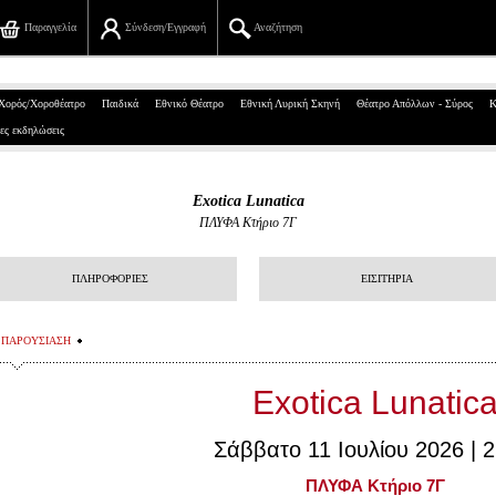
Παραγγελία
Σύνδεση/Εγγραφή
Αναζήτηση
Πανεπιστημίου 39, Αθήνα
Χορός/Χοροθέατρο
Παιδικά
Εθνικό Θέατρο
Εθνική Λυρική Σκηνή
Θέατρο Απόλλων - Σύρος
Κ
ες εκδηλώσεις
210 7234567
info@ticketservices.gr
Exotica Lunatica
ΠΛΥΦΑ Κτήριο 7Γ
Αναζήτηση
Σύνδεση/Εγγραφή
ΠΛΗΡΟΦΟΡΙΕΣ
ΕΙΣΙΤΗΡΙΑ
Παραγγελία
ΠΑΡΟΥΣΙΑΣΗ
Αναζήτηση παραγγελίας
Exotica Lunatic
Προσωπικά Δεδομένα
Σάββατο 11 Ιουλίου 2026 | 2
Πληροφορίες
ΠΛΥΦΑ Κτήριο 7Γ