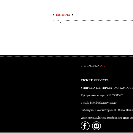
ΕΙΣΙΤΗΡΙΑ
ΕΠΙΚΟΙΝΩΝΙΑ
TICKET SERVICES
ΥΠΗΡΕΣΙΑ ΕΙΣΙΤΗΡΙΩΝ - ΛΟΓΙΣΜΙΚΗ 
Τηλεφωνικό κέντρο:
210 7234567
e-mail:
info@ticketservices.gr
Εκδοτήριο: Πανεπιστημίου 39 (Στοά Πεσμ
Ώρες λειτουργίας εκδοτηρίου: Δευ-Παρ: 9π