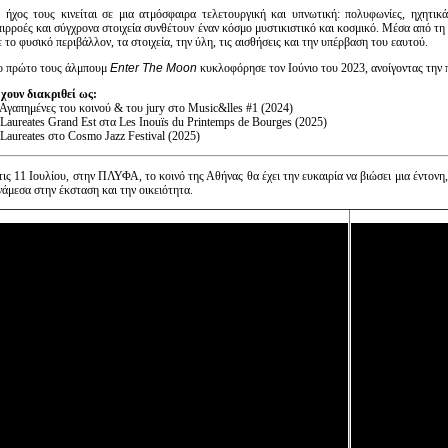
 ήχος τους κινείται σε μια ατμόσφαιρα τελετουργική και υπνωτική: πολυφωνίες, ηχητικ
πιρροές και σύγχρονα στοιχεία συνθέτουν έναν κόσμο μυστικιστικό και κοσμικό. Μέσα από τ
ε το φυσικό περιβάλλον, τα στοιχεία, την ύλη, τις αισθήσεις και την υπέρβαση του εαυτού.
ο πρώτο τους άλμπουμ
Enter The Moon
κυκλοφόρησε τον Ιούνιο του 2023, ανοίγοντας την π
χουν διακριθεί ως:
 Αγαπημένες του κοινού & του jury στο Music&lles #1 (2024)
 Laureates Grand Est στα Les Inouïs du Printemps de Bourges (2025)
 Laureates στο Cosmo Jazz Festival (2025)
τις 11 Ιουλίου, στην ΠΛΥΦΑ, το κοινό της Αθήνας θα έχει την ευκαιρία να βιώσει μια έντονη,
νάμεσα στην έκσταση και την οικειότητα.