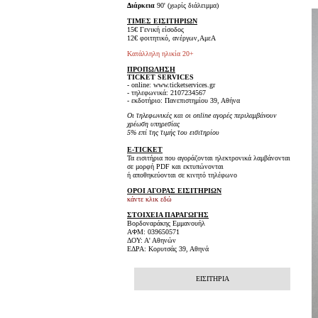
Διάρκεια
90' (χωρίς διάλειμμα)
ΤΙΜΕΣ ΕΙΣΙΤΗΡΙΩΝ
15€ Γενική είσοδος
12€ φοιτητικό, ανέργων,ΑμεΑ
Κατάλληλη ηλικία 20+
ΠΡΟΠΩΛΗΣΗ
TICKET SERVICES
- online: www.ticketservices.gr
- τηλεφωνικά: 2107234567
- εκδοτήριο: Πανεπιστημίου 39, Αθήνα
Οι τηλεφωνικές και οι online αγορές περιλαμβάνουν
χρέωση υπηρεσίας
5% επί της τιμής του εισιτηρίου
E-TICKET
Τα εισιτήρια που αγοράζονται ηλεκτρονικά λαμβάνονται
σε μορφή PDF και εκτυπώνονται
ή αποθηκεύονται σε κινητό τηλέφωνο
ΟΡΟΙ ΑΓΟΡΑΣ ΕΙΣΙΤΗΡΙΩΝ
κάντε κλικ εδώ
ΣΤΟΙΧΕΙΑ ΠΑΡΑΓΩΓΗΣ
Βορδοναράκης Εμμανουήλ
ΑΦΜ: 039650571
ΔΟΥ: Α' Αθηνών
ΕΔΡΑ: Κορυτσάς 39, Αθηνά
ΕΙΣΙΤΗΡΙΑ