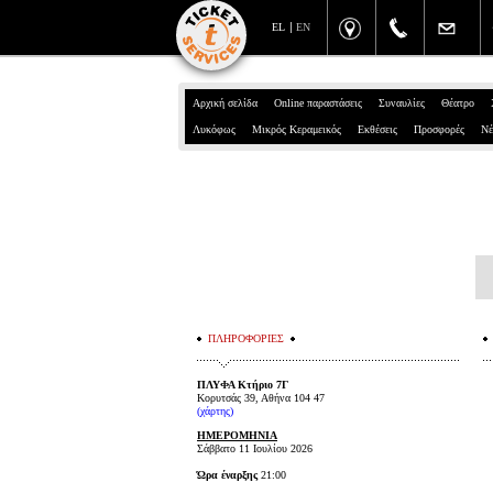
EL
EN
Αρχική σελίδα
Online παραστάσεις
Συναυλίες
Θέατρο
Λυκόφως
Μικρός Κεραμεικός
Εκθέσεις
Προσφορές
Νέ
ΠΛΗΡΟΦΟΡΙΕΣ
ΠΛΥΦΑ Κτήριο 7Γ
Κορυτσάς 39, Αθήνα 104 47
(
χάρτης
)
ΗΜΕΡΟΜΗΝΙΑ
Σάββατο 11 Ιουλίου 2026
Ώρα έναρξης
21:00