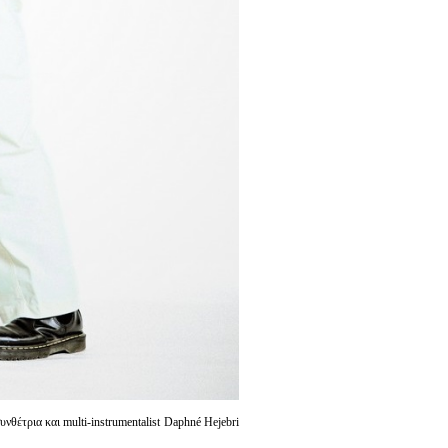
νθέτρια και multi-instrumentalist Daphné Hejebri