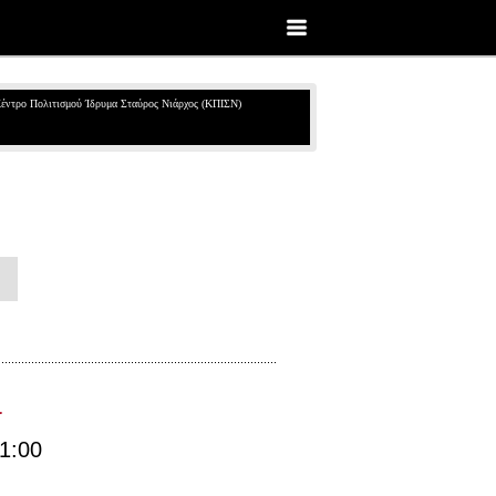
έντρο Πολιτισμού Ίδρυμα Σταύρος Νιάρχος (ΚΠΙΣΝ)
a
1:00