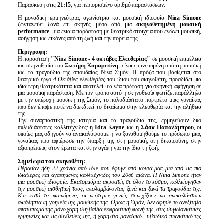
Παρασκευή στις
21:15
, για περιορισμένο αριθμό παραστάσεων.
Η μοναδική ερμηνεύτρια, αγωνίστρια και μουσική ιδιοφυΐα
Nina Simone
ζωντανεύει ξανά επί σκηνής μέσα από μια
σκηνοθετημένη μουσική
performance
∙ μια ενιαία παράσταση με θεατρικά στοιχεία που ενώνει μουσική,
αφήγηση και εικόνες από τη ζωή και την πορεία της.
Περιγραφή:
Η παράσταση
"
Nina
Simone
- 4 οκτάβες Ελευθερίας"
σε μουσική επιμέλεια
και σκηνοθεσία του
Σωτήρη Καραμεσίνη
, είναι εμπνευσμένη από τη μουσική
και τα τραγούδια της σπουδαίας Νίνα Σιμόν. Η πρόζα που βασίζεται στο
θεατρικό έργο
4 Οκτάβες ελευθερίας
του ίδιου του σκηνοθέτη, προσδίδει μια
ιδιαίτερη θεατρικότητα και αποτελεί μια νέα πρόταση για σκηνική αφήγηση σε
μια μουσική παράσταση. Με τον τρόπο αυτό η σκηνοθεσία φωτίζει παράλληλα
με την υπέροχη μουσική της Σιμόν, το πολυδιάστατο πορτρέτο μιας γυναίκας
που δεν έπαψε ποτέ να διεκδικεί το δικαίωμα στην ελευθερία και την αλήθεια
της.
Την συναρπαστική της ιστορία και τα τραγούδια της, ερμηνεύουν δύο
πολυδιάστατες καλλιτέχνιδες: η
Idra
Kayne
και η
Σάσα Παπαλάμπρου
, οι
οποίες μας οδηγούν να αvακαλύψουμε ή vα ξαναθυμηθούμε το πρόσωπο μιας
γυναίκας που αφιέρωσε τηv ύπαρξή της στη μουσική, στη δικαιοσύνη, στην
αξιοπρέπεια, στοv έρωτα και στην αγάπη για την ίδια τη ζωή.
Σημείωμα του σκηνοθέτη:
Πέρασαν ήδη 22 χρόνια από τότε που έφυγε από κοντά μας μια από τις πιο
ιδιαίτερες και αγαπημένες καλλιτέχνιδες του 20ού αιώνα. Η
Nina
Simone
ήταν
μια μουσική ιδιοφυία. Εκατομμύρια ακροατές σε όλον το κόσμο, καλλιέργησαν
την μουσική αισθητική τους, απολαμβάνοντας ξανά και ξανά τα τραγούδια της.
Και κατά τα φαινόμενα, οι νεότερες γενιές συνεχίζουν να ανακαλύπτουν
αδιάληπτα τη γοητεία της μουσικής της. Όμως η Σιμόν, δεν άφησε το ανεξίτηλο
αποτύπωμά της μόνο χάρη στη βαθιά εκφραστική φωνή της, στις συγκλο
v
ιστικές
ερμηνείες και τις συνθέσεις της, ή χάρη στο μο
v
αδικό - υβριδικό πιανιστικό της