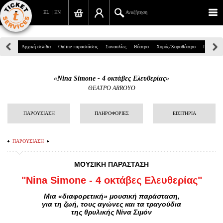
EL
EN
Αναζήτηση
Πανεπιστημίου 39, Αθήνα
Αρχική σελίδα
Online παραστάσεις
Συναυλίες
Θέατρο
Χορός/Χοροθέατρο
Παιδικά
210 7234567
«Nina Simone - 4 οκτάβες Ελευθερίας»
info@ticketservices.gr
ΘΕΑΤΡΟ ARROYO
Αναζήτηση
ΠΑΡΟΥΣΙΑΣΗ
ΠΛΗΡΟΦΟΡΙΕΣ
ΕΙΣΙΤΗΡΙΑ
Σύνδεση/Εγγραφή
ΠΑΡΟΥΣΙΑΣΗ
Παραγγελία
MOYΣΙΚΗ ΠΑΡΑΣΤΑΣΗ
Αναζήτηση παραγγελίας
"
Nina Simone - 4 οκτάβες Ελευθερίας"
Προσωπικά Δεδομένα
Μια «διαφορετική» μουσική παράσταση,
για τη ζωή, τους αγώνες και τα τραγούδια
Πληροφορίες
της θρυλικής Νίνα Σιμόν