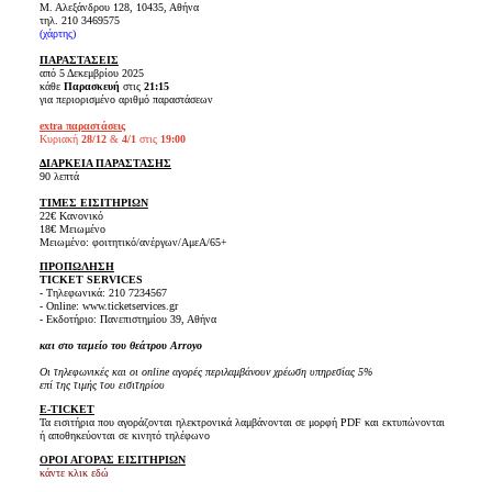
Μ. Αλεξάνδρου 128, 10435, Αθήνα
τηλ. 210 3469575
(
χάρτης
)
ΠΑΡΑΣΤΑΣΕΙΣ
από 5 Δεκεμβρίου 2025
κάθε
Παρασκευή
στις
21:15
για περιορισμένο αριθμό παραστάσεων
extra παραστάσεις
Κυριακή
28/12
&
4/1
στις
19:00
ΔΙΑΡΚΕΙΑ ΠΑΡΑΣΤΑΣΗΣ
90 λεπτά
ΤΙΜΕΣ ΕΙΣΙΤΗΡΙΩΝ
22€ Κανονικό
18€ Μειωμένο
Μειωμένο: φοιτητικό/ανέργων/ΑμεΑ/65+
ΠΡΟΠΩΛΗΣΗ
TICKET
SERVICES
- Τηλεφωνικά: 210 7234567
- Online: www.ticketservices.gr
- Εκδοτήριο: Πανεπιστημίου 39, Αθήνα
και στο ταμείο του θεάτρου Arroyo
Οι τηλεφωνικές και οι online αγορές περιλαμβάνουν χρέωση υπηρεσίας 5%
επί της τιμής του εισιτηρίου
E-TICKET
Τα εισιτήρια που αγοράζονται ηλεκτρονικά λαμβάνονται σε μορφή PDF και εκτυπώνονται
ή αποθηκεύονται σε κινητό τηλέφωνο
ΟΡΟΙ ΑΓΟΡΑΣ ΕΙΣΙΤΗΡΙΩΝ
κάντε κλικ εδώ