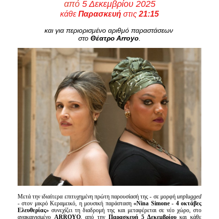
από
5 Δεκεμβρίου 2025
Είσοδος διαχειριστή
κάθε
Παρασκευή
στις
21:15
και για περιορισμένο αριθμό παραστάσεων
στο
Θέατρο Α
rroyo
.
Μετά την ιδιαίτερα επιτυχημένη πρώτη παρουσίασή της - σε μορφή
unplugged
- στον μικρό Κεραμεικό, η μουσική παράσταση
«Nina Simone - 4 οκτάβες
Ελευθερίας»
συνεχίζει τη διαδρομή της και μεταφέρεται σε νέο χώρο, στο
ανακαινισμένο
ARROYO
, από την
Παρασκευή 5 Δεκεμβρίου
και κάθε