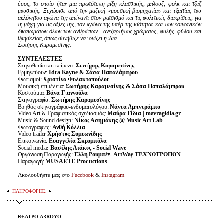
ύφος, το οποίο ήταν μια πρωτότυπη μίξη κλασσικής, μπλουζ, φολκ και τζαζ
μουσικής. Ξεχώρισε από την μαζική «μουσική βιομηχανία» και εξαιτίας του
ακλόνητου αγώνα της απέ
v
α
v
τι στον ρατσισμό και τις φυλετικές διακρίσεις, για
τη μάχη για τις αξίες της, τον αγώνα της υπέρ της ισότητας και των κοινωνικών
δικαιωμάτων όλων τω
v
α
v
θρώπω
v
- ανεξαρτήτως χρώματος, φυλής, φύλου και
θρησκείας, όπως συνήθιζε να το
v
ίζει η ίδια.
Σωτήρης Καραμεσίνης.
ΣΥΝΤΕΛΕΣΤΕΣ
Σκηνοθεσία και κείμενο:
Σωτήρης Καραμεσίνης
Ερμηνεύουν:
Idra Kayne & Σάσα Παπαλάμπρου
Φωτισμοί:
Χριστίνα Φυλακτοπούλου
Μουσική επιμέλεια:
Σωτήρης Καραμεσίνης & Σάσα Παπαλάμπρου
Κοστούμια:
Βάνα Γιαννούλα
Σκηνογραφία:
Σωτήρης Καραμεσίνης
Βοηθός σκηνογράφου-ενδυματολόγου:
Νάντα Αμπντράμπο
Video Art & Γραφιστικός σχεδιασμός:
Μαύρα Γίδια | mavragidia.gr
Music & Sound design:
Νίκος
Ασημάκης
@ Music Art Lab
Φωτογραφίες:
Ανθή Κόλλια
Video trailer
Χρήστος Συμεωνίδης
Επικοινωνία:
Ευαγγελία Σκρομπόλα
Social media
: Βασίλης Λιάκος - Social Wave
Οργάνωση Παραγωγής:
Ελλη Ρουμπέν-
ArtWay
ΤΕΧΝΟΤΡΟΠΟΝ
Παραγωγή:
MUSARTE Productions
Aκολουθήστε μας στο
Facebook
&
Instagram
ΠΛΗΡΟΦΟΡΙΕΣ
ΘΕΑΤΡΟ ARROYO