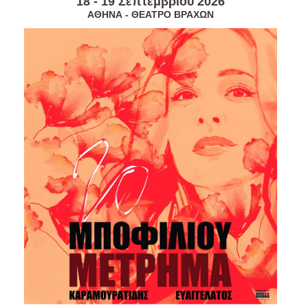
18 - 19 Σεπτεμβρίου 2026
Είσοδος διαχειριστή
ΑΘΗΝΑ - ΘΕΑΤΡΟ ΒΡΑΧΩΝ