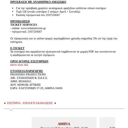
ΠΡΟΣΒΑΣΗ ΜΕ ΑΝΑΠΗΡΙΚΟ ΑΜΑΞΙΔΙΟ
Για την πρόσβαση χρηστών αναπηρικού αμαξιδίου εκδίδεται ειδικό εισιτήριο
Τιμή 12€ (ενιαίο εισιτήριο 2 ατόμων ΑμεΑ + Συνοδός)
Έκδοση τηλεφωνικά στο 2107234567
ΠΡΟΠΩΛΗΣΗ
TICKET SERVICES
- online: www.ticketservices.gr
- τηλεφωνικά: 2107234567
Οι τηλεφωνικές και οι online αγορές περιλαμβάνουν χρέωση υπηρεσίας 5% επί της τιμής του
εισιτηρίου
E-TICKET
Τα εισιτήρια που αγοράζονται ηλεκτρονικά λαμβάνονται σε μορφή PDF και εκτυπώνονται
ή αποθηκεύονται σε κινητό τηλέφωνο
ΟΡΟΙ ΑΓΟΡΑΣ ΕΙΣΙΤΗΡΙΩΝ
κάντε κλικ εδώ
ΣΤΟΙΧΕΙΑ ΠΑΡΑΓΩΓΗΣ
PROSPERO PRODUCTIONS
ΑΙΚ. ΣΤΑΜΑΤΑΚΗ & ΣΙΑ Ε.Ε.
ΑΦΜ: 802442611
ΔΟΥ: ΚΕΦΟΔΕ ΑΤΤΙΚΗΣ
ΕΔΡΑ: ΕΛΕΥΣΙΝΙΩΝ 27-29, ΑΘΗΝΑ 10436
ΕΙΣΙΤΗΡΙΑ - ΕΠΙΛΟΓΗ ΕΚΔΗΛΩΣΗΣ
ΑΘΗΝΑ
Α