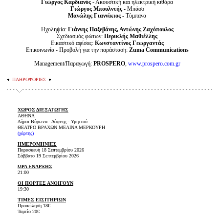
Γιώργος Καρδιανός
- Ακουστική και ηλεκτρική κιθάρα
Γιώργος Μπουλντής
- Μπάσο
Μανώλης Γιαννίκιος
- Τύμπανα
Ηχοληψία:
Γιάννης Παξεβάνης, Αντώνης Ζαχόπουλος
Σχεδιασμός φώτων:
Περικλής Μαθιέλλης
Εικαστικό αφίσας:
Κωνσταντίνος Γεωργαντάς
Eπικοινωνία - Προβολή για την παράσταση:
Zuma Communications
Management/Παραγωγή:
PROSPERO
,
www.prospero.com.gr
ΠΛΗΡΟΦΟΡΙΕΣ
ΧΩΡΟΣ ΔΙΕΞΑΓΩΓΗΣ
ΑΘΗΝΑ
Δήμοι Βύρωνα - Δάφνης - Υμηττού
ΘΕΑΤΡΟ ΒΡΑΧΩΝ ΜΕΛΙΝΑ ΜΕΡΚΟΥΡΗ
(χάρτης)
ΗΜΕΡΟΜΗΝΙΕΣ
Παρασκευή 18 Σεπτεμβρίου 2026
Σάββατο 19 Σεπτεμβρίου 2026
ΩΡΑ ΕΝΑΡΞΗΣ
21:00
ΟΙ ΠΟΡΤΕΣ ΑΝΟΙΓΟΥΝ
19:30
ΤΙΜΕΣ ΕΙΣΙΤΗΡΙΩΝ
Προπώληση 18€
Ταμείο 20€