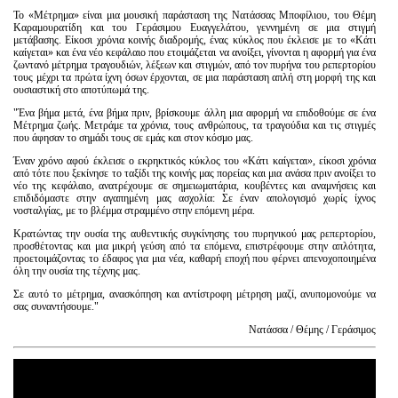
Το «Μέτρημα» είναι μια μουσική παράσταση της Νατάσσας Μποφίλιου, του Θέμη
Καραμουρατίδη και του Γεράσιμου Ευαγγελάτου, γεννημένη σε μια στιγμή
μετάβασης. Είκοσι χρόνια κοινής διαδρομής, ένας κύκλος που έκλεισε με το «Κάτι
καίγεται» και ένα νέο κεφάλαιο που ετοιμάζεται να ανοίξει, γίνονται η αφορμή για ένα
ζωντανό μέτρημα τραγουδιών, λέξεων και στιγμών, από τον πυρήνα του ρεπερτορίου
τους μέχρι τα πρώτα ίχνη όσων έρχονται, σε μια παράσταση απλή στη μορφή της και
ουσιαστική στο αποτύπωμά της.
"Ένα βήμα μετά, ένα βήμα πριν, βρίσκουμε άλλη μια αφορμή να επιδοθούμε σε ένα
Μέτρημα ζωής. Μετράμε τα χρόνια, τους ανθρώπους, τα τραγούδια και τις στιγμές
που άφησαν το σημάδι τους σε εμάς και στον κόσμο μας.
Έναν χρόνο αφού έκλεισε ο εκρηκτικός κύκλος του «Κάτι καίγεται», είκοσι χρόνια
από τότε που ξεκίνησε το ταξίδι της κοινής μας πορείας και μια ανάσα πριν ανοίξει το
νέο της κεφάλαιο, ανατρέχουμε σε σημειωματάρια, κουβέντες και αναμνήσεις και
επιδιδόμαστε στην αγαπημένη μας ασχολία: Σε έναν απολογισμό χωρίς ίχνος
νοσταλγίας, με το βλέμμα στραμμένο στην επόμενη μέρα.
Κρατώντας την ουσία της αυθεντικής συγκίνησης του πυρηνικού μας ρεπερτορίου,
προσθέτοντας και μια μικρή γεύση από τα επόμενα, επιστρέφουμε στην απλότητα,
προετοιμάζοντας το έδαφος για μια νέα, καθαρή εποχή που φέρνει απενοχοποιημένα
όλη την ουσία της τέχνης μας.
Σε αυτό το μέτρημα, ανασκόπηση και αντίστροφη μέτρηση μαζί, ανυπομονούμε να
σας συναντήσουμε."
Νατάσσα / Θέμης / Γεράσιμος