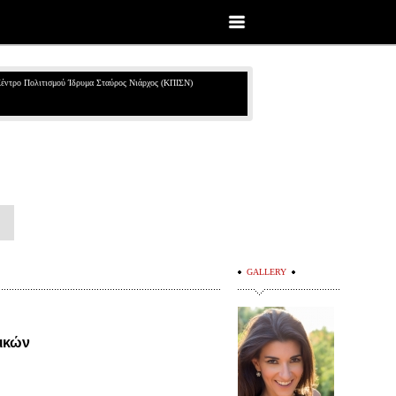
έντρο Πολιτισμού Ίδρυμα Σταύρος Νιάρχος (ΚΠΙΣΝ)
GALLERY
ικών