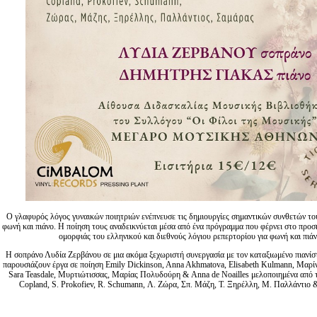
Ο γλαφυρός λόγος γυναικών ποιητριών ενέπνευσε τις δημιουργίες σημαντικών συνθετών το
φωνή και πιάνο. Η ποίηση τους αναδεικνύεται μέσα από ένα πρόγραμμα που φέρνει στο προσ
ομορφιάς του ελληνικού και διεθνούς λόγιου ρεπερτορίου για φωνή και πιάν
Η σοπράνο Λυδία Ζερβάνου σε μια ακόμα ξεχωριστή συνεργασία με τον καταξιωμένο πιανί
παρουσιάζουν έργα σε ποίηση Emily Dickinson, Anna Akhmatova, Elisabeth Kulmann, Μαρ
Sara Teasdale, Μυρτιώτισσας, Μαρίας Πολυδούρη & Anna de Noailles μελοποιημένα από 
Copland, S. Prokofiev, R. Schumann, Λ. Ζώρα, Σπ. Μάζη, Τ. Ξηρέλλη, Μ. Παλλάντιο 