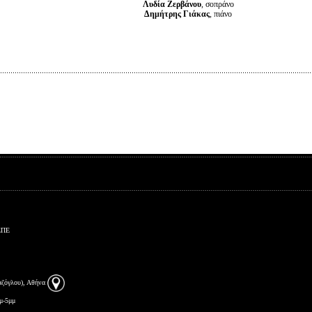
Λυδία Ζερβάνου
, σοπράνο
Δημήτρης Γιάκας
, πιάνο
ΕΠΕ
αζόγλου), Αθήνα
μ-5μμ