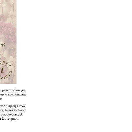
υ ρεπερτορίου για
κήνιο έργα σπάνιας
ο.
στα Δημήτρη Γιάκα
ίνας Κρασσά-Ζώρα,
τους συνθέτες A.
& Σπ. Σαμάρα.