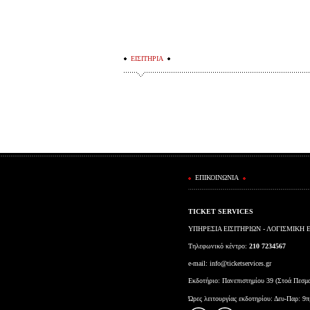
ΕΙΣΙΤΗΡΙΑ
ΕΠΙΚΟΙΝΩΝΙΑ
TICKET SERVICES
ΥΠΗΡΕΣΙΑ ΕΙΣΙΤΗΡΙΩΝ - ΛΟΓΙΣΜΙΚΗ 
Τηλεφωνικό κέντρο:
210 7234567
e-mail:
info@ticketservices.gr
Εκδοτήριο: Πανεπιστημίου 39 (Στοά Πεσμ
Ώρες λειτουργίας εκδοτηρίου: Δευ-Παρ: 9π