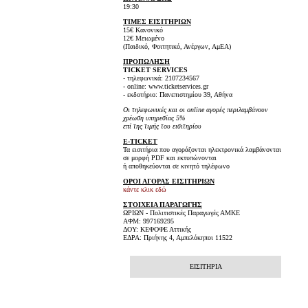
19:30
ΤΙΜΕΣ ΕΙΣΙΤΗΡΙΩΝ
15€ Κανονικό
12€ Μειωμένο
(Παιδικό, Φοιτητικό, Ανέργων, ΑμΕΑ)
ΠΡΟΠΩΛΗΣΗ
TICKET SERVICES
- τηλεφωνικά: 2107234567
- online: www.ticketservices.gr
- εκδοτήριο: Πανεπιστημίου 39, Αθήνα
Οι τηλεφωνικές και οι online αγορές περιλαμβάνουν
χρέωση υπηρεσίας 5%
επί της τιμής του εισιτηρίου
E-TICKET
Τα εισιτήρια που αγοράζονται ηλεκτρονικά λαμβάνονται
σε μορφή PDF και εκτυπώνονται
ή αποθηκεύονται σε κινητό τηλέφωνο
ΟΡΟΙ ΑΓΟΡΑΣ ΕΙΣΙΤΗΡΙΩΝ
κάντε κλικ εδώ
ΣΤΟΙΧΕΙΑ ΠΑΡΑΓΩΓΗΣ
ΩΡΙΩΝ - Πολιτιστικές Παραγωγές ΑΜΚΕ
ΑΦΜ: 997169295
ΔΟΥ: ΚΕΦΟΦΕ Αττικής
ΕΔΡΑ: Πριήνης 4, Αμπελόκηποι 11522
ΕΙΣΙΤΗΡΙΑ