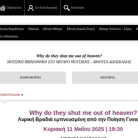
Παραγγελία
Σύνδεση/Εγγραφή
Αναζήτηση
Πανεπιστημίου 39, Αθήνα
Χορός/Χοροθέατρο
Παιδικά
Εθνικό Θέατρο
Εθνική Λυρική Σκηνή
Θέατρο Απόλλων - Σύρος
Κ
ες εκδηλώσεις
210 7234567
info@ticketservices.gr
Why do they shut me out of heaven?
ΜΟΥΣΙΚΗ ΒΙΒΛΙΟΘΗΚΗ ΣΤΟ ΜΕΓΑΡΟ ΜΟΥΣΙΚΗΣ
-
ΑΙΘΟΥΣΑ ΔΙΔΑΣΚΑΛΙΑΣ
Αναζήτηση
Σύνδεση/Εγγραφή
ΠΛΗΡΟΦΟΡΙΕΣ
ΕΙΣΙΤΗΡΙΑ
Παραγγελία
ΠΑΡΟΥΣΙΑΣΗ
Αναζήτηση παραγγελίας
Why do they shut me out of heaven?
Προσωπικά Δεδομένα
Λυρική Βραδιά εμπνευσμένη από την Ποίηση Γυνα
Πληροφορίες
Κυριακή 11 Μαΐου 2025 | 19:30