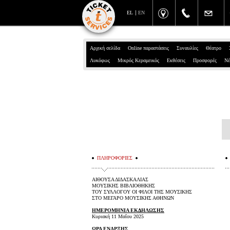
EL
EN
Αρχική σελίδα
Online παραστάσεις
Συναυλίες
Θέατρο
Λυκόφως
Μικρός Κεραμεικός
Εκθέσεις
Προσφορές
Νέ
ΠΛΗΡΟΦΟΡΙΕΣ
ΑΙΘΟΥΣΑ ΔΙΔΑΣΚΑΛΙΑΣ
ΜΟΥΣΙΚΗΣ ΒΙΒΛΙΟΘΗΚΗΣ
ΤΟΥ ΣΥΛΛΟΓΟΥ ΟΙ ΦΙΛΟΙ ΤΗΣ ΜΟΥΣΙΚΗΣ
ΣΤΟ ΜΕΓΑΡΟ ΜΟΥΣΙΚΗΣ ΑΘΗΝΩΝ
ΗΜΕΡΟΜΗΝΙΑ ΕΚΔΗΛΩΣΗΣ
Κυριακή 11 Μαΐου 2025
ΩΡΑ ΕΝΑΡΞΗΣ