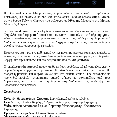
Η Dustbowl και ο Μαυροπίνακας παρουσιάζουν από κοινού το πρόγραμμα
Patchwork, μία
συναυλία με δύο νέα, πειραματικά μουσικά όργανα στις 9 Μαΐου,
στην αίθουσα Γιάννης
Μαρίνος, του συλλόγου οι Φίλοι της Μουσικής στο Μέγαρο
Μουσικής Αθηνών.
Το Patchwork είναι η σύμπραξη δύο οργανοποιών που δουλεύουν με κοινή πρώτη
ύλη αλλά από
διαφορετική σκοπιά και συναντώνται στο τέλος της διαδρομής για να
κάνουν απολογισμό, να
παρουσιάσουν το που τους οδήγησε η δημιουργική
διαδικασία και να αφήσουν τα όργανα να
διηγηθούν την δική τους ιστορία μέσω μιας
μοναδικής οπτικοακουστικής εμπειρίας.
Έχοντας ως αφετηρία ένα καθημερινό αντικείμενο, μια ραπτομηχανή, που επέλεξε το
κοινό μας
μέσω social media, κατασκευάσαμε δύο νέα μουσικά όργανα, ένα σε φυσική
μορφή, από την
Dustbowl και ένα σε ψηφιακή από το Μαυροπίνακα.
Οι εκτελεστές θα αυτοσχεδιάσουν και θα παίξουν συνθέσεις ειδικά γραμμένες για την
παρουσίαση των οργάνων. Την μουσική θα πλαισιώσει οπτικό υλικό με το οποίο θα
διαδρά η
μουσική και ο ήχος καθώς και live camera visuals. Της συναυλίας θα
προηγηθεί προβολή
ντοκιμαντέρ μικρού μήκους με συνεντεύξεις από τους
δημιουργούς και πλάνα από τη
δημιουργική διαδικασία της σύλληψης και
κατασκευής των οργάνων.
Συντελεστές:
Σύλληψη & υλοποίηση:
Σταμάτης Στριγγάρης, Δημήτρης Κόρδης
Εκτελεστές:
Παύλος Κόρδης, Ανδρέας Ταβερνάρης, Σταμάτης Στριγγάρης
Video artists:
Αποστολος Ραμμος, Δημητρης Μαυροφορακης, Κωνσταντίνος
Στριγγάρης
Γραφιστική επιμέλεια:
Ελιάννα Νικολοπούλου
Με την υποστήριξη:
Artivistas Productions