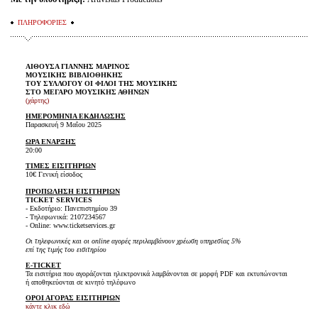
ΠΛΗΡΟΦΟΡΙΕΣ
ΑΙΘΟΥΣΑ ΓΙΑΝΝΗΣ ΜΑΡΙΝΟΣ
ΜΟΥΣΙΚΗΣ ΒΙΒΛΙΟΘΗΚΗΣ
ΤΟΥ ΣΥΛΛΟΓΟΥ ΟΙ ΦΙΛΟΙ ΤΗΣ ΜΟΥΣΙΚΗΣ
ΣΤΟ ΜΕΓΑΡΟ ΜΟΥΣΙΚΗΣ ΑΘΗΝΩΝ
(χάρτης)
ΗΜΕΡΟΜΗΝΙΑ ΕΚΔΗΛΩΣΗΣ
Παρασκευή 9 Μαΐου 2025
ΩΡΑ ΕΝΑΡΞΗΣ
20:00
ΤΙΜΕΣ ΕΙΣΙΤΗΡΙΩΝ
10€ Γενική είσοδος
ΠΡΟΠΩΛΗΣΗ ΕΙΣΙΤΗΡΙΩΝ
TICKET SERVICES
- Εκδοτήριο: Πανεπιστημίου 39
- Τηλεφωνικά: 2107234567
- Online: www.ticketservices.gr
Οι τηλεφωνικές και οι online αγορές περιλαμβάνουν χρέωση υπηρεσίας 5%
επί της τιμής του εισιτηρίου
E-TICKET
Τα εισιτήρια που αγοράζονται ηλεκτρονικά λαμβάνονται σε μορφή PDF και εκτυπώνονται
ή αποθηκεύονται σε κινητό τηλέφωνο
ΟΡΟΙ ΑΓΟΡΑΣ ΕΙΣΙΤΗΡΙΩΝ
κάντε κλικ εδώ