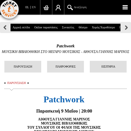
EL
EN
Αναζήτηση
Πανεπιστημίου 39, Αθήνα
Αρχική σελίδα
Online παραστάσεις
Συναυλίες
Θέατρο
Χορός/Χοροθέατρο
Παιδικά
210 7234567
Patchwork
info@ticketservices.gr
ΜΟΥΣΙΚΗ ΒΙΒΛΙΟΘΗΚΗ ΣΤΟ ΜΕΓΑΡΟ ΜΟΥΣΙΚΗΣ
-
ΑΙΘΟΥΣΑ ΓΙΑΝΝΗΣ ΜΑΡΙΝΟΣ
Αναζήτηση
ΠΑΡΟΥΣΙΑΣΗ
ΠΛΗΡΟΦΟΡΙΕΣ
ΕΙΣΙΤΗΡΙΑ
Σύνδεση/Εγγραφή
ΠΑΡΟΥΣΙΑΣΗ
Παραγγελία
Patchwork
Αναζήτηση παραγγελίας
Προσωπικά Δεδομένα
Παρασκευή 9 Μαΐου | 20:00
ΑΙΘΟΥΣΑ ΓΙΑΝΝΗΣ ΜΑΡΙΝΟΣ
Πληροφορίες
ΜΟΥΣΙΚΗΣ ΒΙΒΛΙΟΘΗΚΗΣ
ΤΟΥ ΣΥΛΛΟΓΟΥ ΟΙ ΦΙΛΟΙ ΤΗΣ ΜΟΥΣΙΚΗΣ