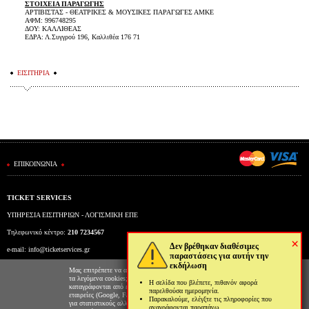
ΣΤΟΙΧΕΙΑ ΠΑΡΑΓΩΓΗΣ
ΑΡΤΙΒΙΣΤΑΣ - ΘΕΑΤΡΙΚΕΣ & ΜΟΥΣΙΚΕΣ ΠΑΡΑΓΩΓΕΣ ΑΜΚΕ
ΑΦΜ: 996748295
ΔΟΥ: ΚΑΛΛΙΘΕΑΣ
ΕΔΡΑ: Λ.Συγγρού 196, Καλλιθέα 176 71
ΕΙΣΙΤΗΡΙΑ
ΕΠΙΚΟΙΝΩΝΙΑ
TICKET SERVICES
ΥΠΗΡΕΣΙΑ ΕΙΣΙΤΗΡΙΩΝ - ΛΟΓΙΣΜΙΚΗ ΕΠΕ
Τηλεφωνικό κέντρο:
210 7234567
×
Δεν βρέθηκαν διαθέσιμες
e-mail:
info@ticketservices.gr
παραστάσεις για αυτήν την
εκδήλωση
Εκδοτήριο: Πανεπιστημίου 39 (Στοά Πεσμαζόγλου), Αθήνα
Μας επιτρέπετε να αποθηκεύουμε στον φυλλομετρητή σας
τα λεγόμενα cookies; Με αυτόν τον τρόπο θα
Η σελίδα που βλέπετε, πιθανόν αφορά
Ώρες λειτουργίας εκδοτηρίου: Δευ-Παρ: 9πμ-5μμ
καταγράφονται από εμάς και τρίτες συνεργαζόμενες
παρελθούσα ημερομηνία.
εταιρείες (Google, Facebook κτλ) στοιχεία επισκεψιμότητας
Παρακαλούμε, ελέγξτε τις πληροφορίες που
για στατιστικούς αλλά και διαφημιστικούς λόγους. Μπορείτε
αναγράφονται παραπάνω