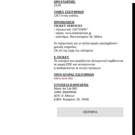
ΩΡΑ ΕΝΑΡΞΗΣ
19:00
ΤΙΜΕΣ ΕΙΣΙΤΗΡΙΩΝ
12€ Γενική εισόδος
ΠΡΟΠΩΛΗΣΗ
TICKET SERVICES
- τηλεφωνικά: 2107234567
- online: www.ticketservices.gr
- εκδοτήριο: Πανεπιστημίου 39, Αθήνα
Οι τηλεφωνικές και οι online αγορές περιλαμβάνουν
χρέωση υπηρεσίας
5% επί της τιμής του εισιτηρίου
E-TICKET
Τα εισιτήρια που αγοράζονται ηλεκτρονικά λαμβάνονται
σε μορφή PDF και εκτυπώνονται
ή αποθηκεύονται σε κινητό τηλέφωνο
ΟΡΟΙ ΑΓΟΡΑΣ ΕΙΣΙΤΗΡΙΩΝ
κάντε κλικ εδώ
ΣΤΟΙΧΕΙΑ ΠΑΡΑΓΩΓΗΣ
Music Art Lab IKE
ΑΦΜ: 800699040
ΔΟΥ: Α' Αθηνων
ΕΔΡΑ: Κεραμέων 29, 10436
ΕΙΣΙΤΗΡΙΑ