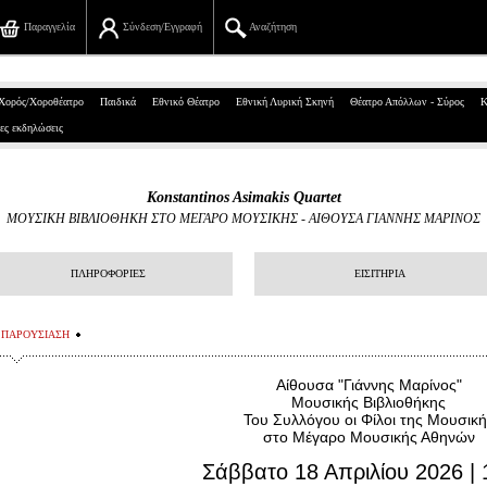
Παραγγελία
Σύνδεση/Εγγραφή
Αναζήτηση
Πανεπιστημίου 39, Αθήνα
Χορός/Χοροθέατρο
Παιδικά
Εθνικό Θέατρο
Εθνική Λυρική Σκηνή
Θέατρο Απόλλων - Σύρος
Κ
ες εκδηλώσεις
210 7234567
info@ticketservices.gr
Konstantinos Asimakis Quartet
ΜΟΥΣΙΚΗ ΒΙΒΛΙΟΘΗΚΗ ΣΤΟ ΜΕΓΑΡΟ ΜΟΥΣΙΚΗΣ
-
ΑΙΘΟΥΣΑ ΓΙΑΝΝΗΣ ΜΑΡΙΝΟΣ
Αναζήτηση
Σύνδεση/Εγγραφή
ΠΛΗΡΟΦΟΡΙΕΣ
ΕΙΣΙΤΗΡΙΑ
Παραγγελία
ΠΑΡΟΥΣΙΑΣΗ
Αναζήτηση παραγγελίας
Αίθουσα "Γιάννης Μαρίνος"
Μουσικής Βιβλιοθήκης
Προσωπικά Δεδομένα
Του Συλλόγου οι Φίλοι της Μουσική
στο Μέγαρο Μουσικής Αθηνών
Πληροφορίες
Σάββατο 18 Απριλίου 2026 | 