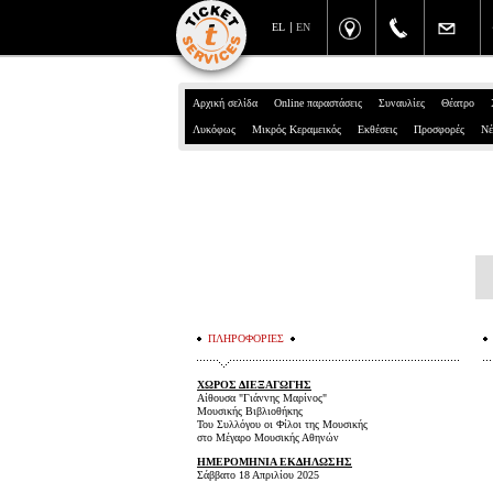
EL
EN
Αρχική σελίδα
Online παραστάσεις
Συναυλίες
Θέατρο
Λυκόφως
Μικρός Κεραμεικός
Εκθέσεις
Προσφορές
Νέ
ΠΛΗΡΟΦΟΡΙΕΣ
ΧΩΡΟΣ ΔΙΕΞΑΓΩΓΗΣ
Αίθουσα "Γιάννης Μαρίνος"
Μουσικής Βιβλιοθήκης
Του Συλλόγου οι Φίλοι της Μουσικής
στο Μέγαρο Μουσικής Αθηνών
ΗΜΕΡΟΜΗΝΙΑ ΕΚΔΗΛΩΣΗΣ
Σάββατο 18 Απριλίου 2025