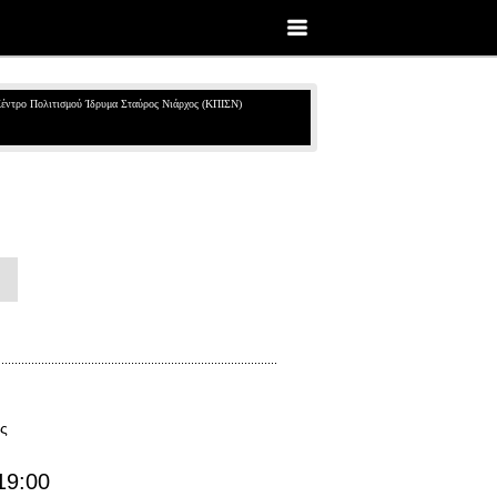
έντρο Πολιτισμού Ίδρυμα Σταύρος Νιάρχος (ΚΠΙΣΝ)
ς
19:00