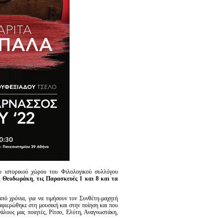
 ιστορικού χώρου του Φιλολογικού συλλόγου
 Θεοδωράκη
,
τις Παρασκευές 1 και 8 και τα
 από χρόνια, για να τιμήσουν τον Συνθέτη-μαχητή
φιερώθηκε στη μουσική και στην ποίηση και που
άλους μας ποιητές, Ρίτσο, Ελύτη, Αναγνωστάκη,