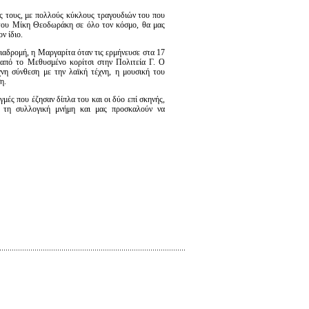
ας τους, με πολλούς κύκλους τραγουδιών του που
ς του Μίκη Θεοδωράκη σε όλο τον κόσμο, θα μας
ν ίδιο.
διαδρομή, η Μαργαρίτα όταν τις ερμήνευσε στα 17
από το Μεθυσμένο κορίτσι στην Πολιτεία Γ. Ο
χνη σύνθεση με την λαϊκή τέχνη, η μουσική του
η.
γμές που έζησαν δίπλα του και οι δύο επί σκηνής,
ύν τη συλλογική μνήμη και μας προσκαλούν να