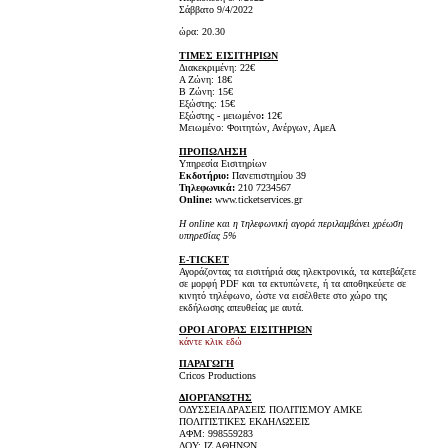
Σάββατο 9/4/2022
ώρα: 20.30
ΤΙΜΕΣ ΕΙΣΙΤΗΡΙΩΝ
Διακεκριμένη: 22€
Α Ζώνη: 18€
Β Ζώνη: 15€
Εξώστης: 15€
Εξώστης - μειωμένο
:
12€
Μειωμένο: Φοιτητών, Ανέργων, ΑμεΑ
ΠΡΟΠΩΛΗΣΗ
Υπηρεσία Εισιτηρίων
Εκδοτήριο:
Πανεπιστημίου 39
Τηλεφωνικά:
210 7234567
Online:
www.ticketservices.gr
H online και η τηλεφωνική αγορά περιλαμβάνει χρέωση
υπηρεσίας 5%
E-TICKET
Αγοράζοντας τα εισιτήριά σας ηλεκτρονικά, τα κατεβάζετε
σε μορφή PDF και τα εκτυπώνετε, ή τα αποθηκεύετε σε
κινητό τηλέφωνο, ώστε να εισέλθετε στο χώρο της
εκδήλωσης απευθείας με αυτά.
ΟΡΟΙ ΑΓΟΡΑΣ ΕΙΣΙΤΗΡΙΩΝ
κάντε κλικ εδώ
ΠΑΡΑΓΩΓΗ
Cricos Productions
ΔΙΟΡΓΑΝΩΤΗΣ
ΟΔΥΣΣΕΙΑ ΔΡΑΣΕΙΣ ΠΟΛΙΤΙΣΜΟΥ ΑΜΚΕ
ΠΟΛΙΤΙΣΤΙΚΕΣ ΕΚΔΗΛΩΣΕΙΣ
ΑΦΜ: 998559283
ΔΟΥ: ΙΖ ΑΘΗΝΩΝ