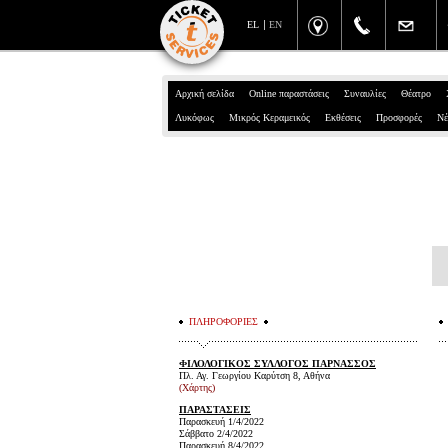
EL
EN
Αρχική σελίδα
Online παραστάσεις
Συναυλίες
Θέατρο
Λυκόφως
Μικρός Κεραμεικός
Εκθέσεις
Προσφορές
Νέ
ΠΛΗΡΟΦΟΡΙΕΣ
ΦΙΛΟΛΟΓΙΚΟΣ ΣΥΛΛΟΓΟΣ ΠΑΡΝΑΣΣΟΣ
Πλ. Αγ. Γεωργίου Καρύτση 8, Αθήνα
(Χάρτης)
ΠΑΡΑΣΤΑΣΕΙΣ
Παρασκευή 1/4/2022
Σάββατο 2/4/2022
Παρασκευή 8/4/2022