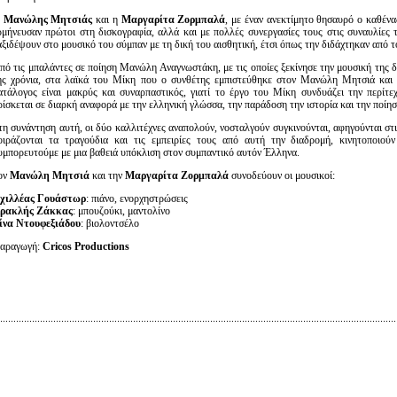
Ο
Μανώλης Μητσιάς
και η
Μαργαρίτα Ζορμπαλά
, με έναν ανεκτίμητο θησαυρό ο καθέν
ρμήνευσαν πρώτοι στη δισκογραφία, αλλά και με πολλές συνεργασίες τους στις συναυλίε
αξιδέψουν στο μουσικό του σύμπαν με τη δική του αισθητική, έτσι όπως την διδάχτηκαν από το
πό τις μπαλάντες σε ποίηση Μανώλη Αναγνωστάκη, με τις οποίες ξεκίνησε την μουσική της 
ης χρόνια, στα λαϊκά του Μίκη που ο συνθέτης εμπιστεύθηκε στον Μανώλη Μητσιά και 
ατάλογος είναι μακρύς και συναρπαστικός, γιατί το έργο του Μίκη συνδυάζει την περίτε
ρίσκεται σε διαρκή αναφορά με την ελληνική γλώσσα, την παράδοση την ιστορία και την ποίησ
τη συνάντηση αυτή, οι δύο καλλιτέχνες αναπολούν, νοσταλγούν συγκινούνται, αφηγούνται στι
οιράζονται τα τραγούδια και τις εμπειρίες τους από αυτή την διαδρομή, κινητοποιο
υμπορευτούμε με μια βαθειά υπόκλιση στον συμπαντικό αυτόν Έλληνα.
ον
Μανώλη Μητσιά
και την
Μαργαρίτα Ζορμπαλά
συνοδεύουν οι μουσικοί:
χιλλέας Γουάστωρ
: πιάνο, ενορχηστρώσεις
ρακλής Ζάκκας
: μπουζούκι, μαντολίνο
ίνα Ντουφεξιάδου
: βιολοντσέλο
αραγωγή:
Cricos Productions