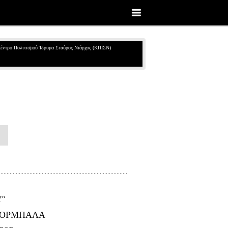
έντρο Πολιτισμού Ίδρυμα Σταύρος Νιάρχος (ΚΠΙΣΝ)
Υ"
 ΖΟΡΜΠΑΛΑ