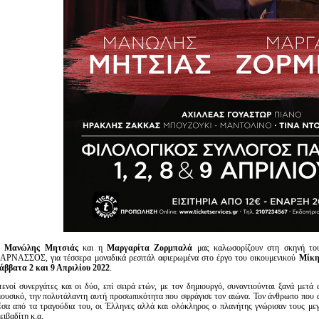
Ο
Μανώλης Μητσιάς
και η
Μαργαρίτα Ζορμπαλά
μας καλωσορίζουν στη σκηνή του
ΑΡΝΑΣΣΟΣ, για τέσσερα μοναδικά ρεσιτάλ αφιερωμένα στο έργο του οικουμενικού
Μίκη
άββατα 2 και 9 Απριλίου 2022
.
τενοί συνεργάτες και οι δύο, επί σειρά ετών, με τον δημιουργό, συναντιούνται ξανά μετά
μουσικό, την πολυτάλαντη αυτή προσωπικότητα που σφράγισε τον αιώνα. Τον άνθρωπο που α
έσα από τα τραγούδια του, οι Έλληνες αλλά και ολόκληρος ο πλανήτης γνώρισαν τους μεγ
ειβαδίτη κ.α.