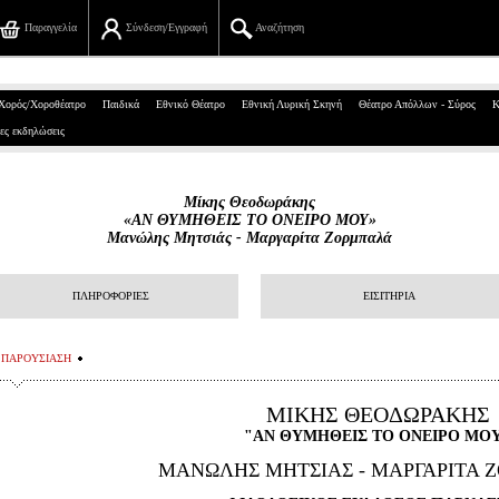
Παραγγελία
Σύνδεση/Εγγραφή
Αναζήτηση
Πανεπιστημίου 39, Αθήνα
Χορός/Χοροθέατρο
Παιδικά
Εθνικό Θέατρο
Εθνική Λυρική Σκηνή
Θέατρο Απόλλων - Σύρος
Κ
ες εκδηλώσεις
210 7234567
info@ticketservices.gr
Μίκης Θεοδωράκης
«ΑΝ ΘΥΜΗΘΕΙΣ ΤΟ ΟΝΕΙΡΟ ΜΟΥ»
Αναζήτηση
Μανώλης Μητσιάς - Μαργαρίτα Ζορμπαλά
Σύνδεση/Εγγραφή
ΠΛΗΡΟΦΟΡΙΕΣ
ΕΙΣΙΤΗΡΙΑ
Παραγγελία
ΠΑΡΟΥΣΙΑΣΗ
Αναζήτηση παραγγελίας
ΜΙΚΗΣ ΘΕΟΔΩΡΑΚΗΣ
Προσωπικά Δεδομένα
"ΑΝ ΘΥΜΗΘΕΙΣ ΤΟ ΟΝΕΙΡΟ ΜΟ
Πληροφορίες
ΜΑΝΩΛΗΣ ΜΗΤΣΙΑΣ - ΜΑΡΓΑΡΙΤΑ