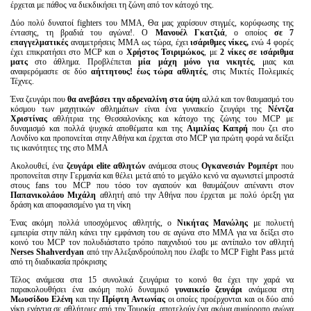
έρχεται με πάθος να διεκδικήσει τη ζώνη από τον κάτοχό της.
Δύο πολύ δυνατοί fighters του ΜΜΑ, Θα μας χαρίσουν στιγμές, κορύφωσης της
έντασης, τη βραδιά του αγώνα!. Ο
Μανουέλ Γκατζιά
, ο οποίος
σε 7
επαγγελματικές
αναμετρήσεις MMA ως τώρα, έχει
ισάριθμες νίκες,
ενώ 4 φορές
έχει επικρατήσει στο MCP και ο
Χρήστος Τσιριμώκος
, με
2 νίκες σε ισάριθμα
ματς
στο άθλημα. Προβλέπεται
μία μάχη μόνο για νικητές
, μιας και
αναφερόμαστε σε δύο
αήττητους! έως τώρα αθλητές
, στις Μικτές Πολεμικές
Τέχνες.
Ένα ζευγάρι που
θα ανεβάσει την αδρεναλίνη στα ύψη
αλλά και τον θαυμασμό του
κόσμου των μαχητικών αθλημάτων είναι ένα γυναικείο ζευγάρι της
Νέντζα
Χριστίνας
αθλήτρια της Θεσσαλονίκης και κάτοχο της ζώνης του MCP με
δυναμισμό και πολλά ψυχικά αποθέματα και της
Αιμιλίας Καπρή
που ζει στο
Λονδίνο και προπονείται στην Αθήνα και έρχεται στο MCP για πρώτη φορά να δείξει
τις ικανότητες της στο ΜΜΑ
Ακολουθεί, ένα
ζευγάρι
elite
αθλητών
ανάμεσα στους
Ογκανεσιάν Ρομπέρτ
που
προπονείται στην Γερμανία και θέλει μετά από το μεγάλο κενό να αγωνιστεί μπροστά
στους fans του MCP που τόσο τον αγαπούν και θαυμάζουν απέναντι στον
Παπανικολάου Μιχάλη
αθλητή από την Αθήνα που έρχεται με πολύ όρεξη για
δράση και αποφασισμένο για τη νίκη
Ένας ακόμη πολλά υποσχόμενος αθλητής, ο
Νικήτας Μανώλης
με πολυετή
εμπειρία στην πάλη κάνει την εμφάνιση του σε αγώνα στο ΜΜΑ για να δείξει στο
κοινό του MCP τον πολυδιάστατο τρόπο παιχνιδιού του με αντίπαλο τον αθλητή
Nerses
Shahverdyan
από την Αλεξανδρούπολη που έλαβε το MCP Fight Pass μετά
από τη διαδικασία πρόκρισης
Τέλος ανάμεσα στα 15 συνολικά ζευγάρια το κοινό θα έχει την χαρά να
παρακολουθήσει ένα ακόμη πολύ δυναμικό
γυναικείο ζευγάρι
ανάμεσα στη
Μωυσίδου Ελένη
και την
Πρίφτη Αντωνίας
οι οποίες προέρχονται και οι δύο από
νίκη ενάντια σε αθλήτριες από την Τουρκία, αποτελούν ένα ακόμα αμφίρροπο αγώνα