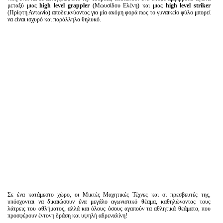
μεταξύ μιας
high
level
grappler
(Μωυσίδου Ελένη) και μιας
high
level
striker
(Πρίφτη Αντωνία) αποδεικνύοντας για μία ακόμη φορά πως το γυναικείο φύλο μπορεί
να είναι ισχυρό και παράλληλα θηλυκό.
Σε ένα κατάμεστο χώρο, οι Μικτές Μαχητικές Τέχνες και οι πρεσβευτές της,
υπόσχονται να δικαιώσουν ένα μεγάλο αγωνιστικό θέαμα, καθηλώνοντας τους
λάτρεις του αθλήματος, αλλά και όλους όσους αγαπούν τα αθλητικά θεάματα, που
προσφέρουν έντονη δράση και υψηλή αδρεναλίνη!