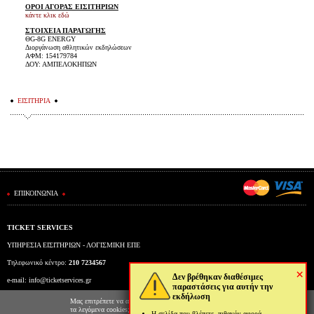
ΟΡΟΙ ΑΓΟΡΑΣ ΕΙΣΙΤΗΡΙΩΝ
κάντε κλικ εδώ
ΣΤΟΙΧΕΙΑ ΠΑΡΑΓΩΓΗΣ
ΘG-8G ENERGY
Διοργάνωση αθλητικών εκδηλώσεων
ΑΦΜ: 154179784
ΔΟΥ: ΑΜΠΕΛΟΚΗΠΩΝ
ΕΙΣΙΤΗΡΙΑ
ΕΠΙΚΟΙΝΩΝΙΑ
TICKET SERVICES
ΥΠΗΡΕΣΙΑ ΕΙΣΙΤΗΡΙΩΝ - ΛΟΓΙΣΜΙΚΗ ΕΠΕ
Τηλεφωνικό κέντρο:
210 7234567
×
Δεν βρέθηκαν διαθέσιμες
e-mail:
info@ticketservices.gr
παραστάσεις για αυτήν την
εκδήλωση
Εκδοτήριο: Πανεπιστημίου 39 (Στοά Πεσμαζόγλου), Αθήνα
Μας επιτρέπετε να αποθηκεύουμε στον φυλλομετρητή σας
τα λεγόμενα cookies; Με αυτόν τον τρόπο θα
Η σελίδα που βλέπετε, πιθανόν αφορά