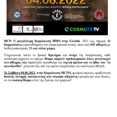
MCP:
Η
μεγαλύτερη διοργάνωση MMA στην Ελλάδα
. 2011 έως σήμερα,
32
διοργανώσεις
(πρωταθλήματα και επαγγελματικά event), πάνω από
420 αθλητές
με
διεθνή αναγνώριση,
15 και πλέον χώρες.
Υπηρετώντας πάντα το βασικό
Κριτήριο
και
στόχο
της διοργάνωσης, κάθε
συνάντηση μαχητών να παρέχει
θέαμα υψηλών προδιαγραφών όπως αντιστοιχεί
στο άθλημα, ενώ
παράλληλα προωθούμε την
ευγενή άμιλλα και το ήθος του "ευ
αγωνίζεσθαι"
μέσα και έξω από την αρένα επικράτησης του καλύτερου αθλητή.
Το Σάββατο 04.06.2022,
στην διοργάνωση
MCP11, η
κάρτα αγώνων
,
προβλέπεται
δυνατή
,
σκληρή, ανατρεπτική, και σίγουρα αξέχαστη
εμπειρία για τους θεατές,
σε ένα
σούπερ θέαμα
εντός της Αρένας των μαχητών!