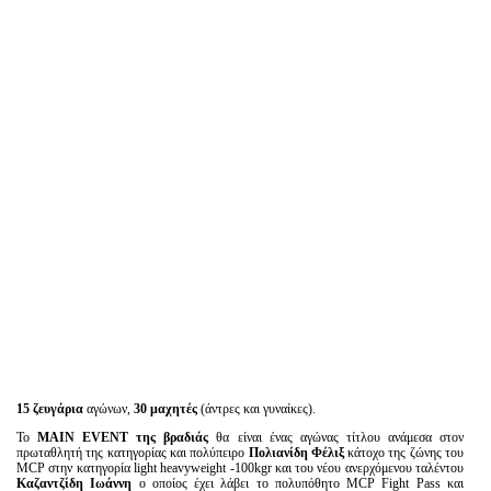
15 ζευγάρια
αγώνων,
30 μαχητές
(άντρες και γυναίκες).
Το
MAIN EVENT της βραδιάς
θα είναι ένας αγώνας τίτλου ανάμεσα στον
πρωταθλητή της κατηγορίας και πολύπειρο
Πολιανίδη Φέλιξ
κάτοχο της ζώνης του
MCP στην κατηγορία light heavyweight -100kgr και του νέου ανερχόμενου ταλέντου
Καζαντζίδη Ιωάννη
ο οποίος έχει λάβει το πολυπόθητο MCP Fight Pass και