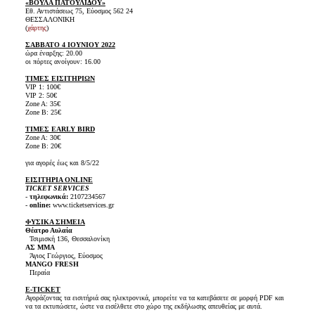
«ΒΟΥΛΑ ΠΑΤΟΥΛΙΔΟΥ»
Εθ. Αντιστάσεως 75, Εύοσμος 562 24
ΘΕΣΣΑΛΟΝΙΚΗ
(
χάρτης
)
ΣΑΒΒΑΤΟ 4 ΙΟΥΝΙΟΥ 2022
ώρα έναρξης: 20.00
οι πόρτες ανοίγουν: 16.00
ΤΙΜΕΣ ΕΙΣΙΤΗΡΙΩΝ
VIP 1: 100€
VIP 2: 50€
Zone A: 35€
Zone B: 25€
ΤΙΜΕΣ EARLY BIRD
Zone A: 30€
Zone B: 20€
για αγορές έως και 8/5/22
ΕΙΣΙΤΗΡΙΑ ONLINE
TICKET SERVICES
-
τηλεφωνικά:
2107234567
-
online:
www.ticketservices.gr
ΦΥΣΙΚΑ ΣΗΜΕΙΑ
Θέατρο Αυλαία
Τσιμισκή 136, Θεσσαλονίκη
ΑΣ MMA
Άγιος Γεώργιος, Εύοσμος
MANGO FRESH
Περαία
E-TICKET
Αγοράζοντας τα εισιτήριά σας ηλεκτρονικά, μπορείτε να τα κατεβάσετε σε μορφή PDF και
να τα εκτυπώσετε, ώστε να εισέλθετε στο χώρο της εκδήλωσης απευθείας με αυτά.