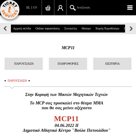
EL
EN
Αναζήτηση
Πανεπιστημίου 39, Αθήνα
Αρχική σελίδα
Online παραστάσεις
Συναυλίες
Θέατρο
Χορός/Χοροθέατρο
Παιδικά
210 7234567
MCP11
info@ticketservices.gr
Αναζήτηση
ΠΑΡΟΥΣΙΑΣΗ
ΠΛΗΡΟΦΟΡΙΕΣ
ΕΙΣΙΤΗΡΙΑ
Σύνδεση/Εγγραφή
ΠΑΡΟΥΣΙΑΣΗ
Παραγγελία
Στην Κορυφή των Μικτών Μαχητικών Τεχνών
Αναζήτηση παραγγελίας
Το
MCP
σας προσκαλεί στο θέαμα ΜΜΑ
που θα σας μείνει αξέχαστο
Προσωπικά Δεδομένα
MCP
11
Πληροφορίες
04.06.2022
II
Δημοτικό Αθλητικό Κέντρο "Βούλα Πατουλίδου"