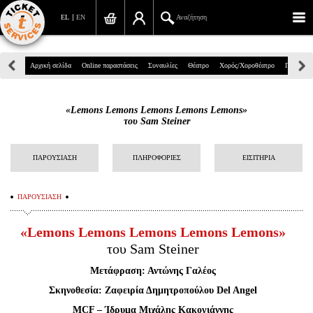
EL
EN
Αναζήτηση
Πανεπιστημίου 39, Αθήνα
Αρχική σελίδα
Online παραστάσεις
Συναυλίες
Θέατρο
Χορός/Χοροθέατρο
Παιδικά
210 7234567
«Lemons Lemons Lemons Lemons Lemons»
info@ticketservices.gr
του Sam Steiner
Αναζήτηση
ΠΑΡΟΥΣΙΑΣΗ
ΠΛΗΡΟΦΟΡΙΕΣ
ΕΙΣΙΤΗΡΙΑ
Σύνδεση/Εγγραφή
ΠΑΡΟΥΣΙΑΣΗ
Παραγγελία
«Lemons Lemons Lemons Lemons Lemons»
Αναζήτηση παραγγελίας
του Sam Steiner
Προσωπικά Δεδομένα
Μετάφραση: Αντώνης Γαλέος
Πληροφορίες
Σκηνοθεσία: Ζαφειρία Δημητροπούλου Del Angel
MCF – Ίδρυμα Μιχάλης Κακογιάννης