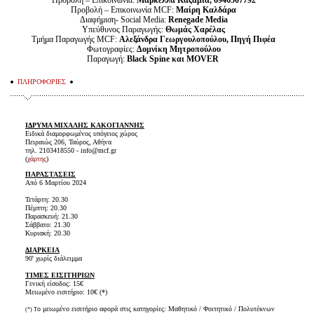
Προβολή – Επικοινωνία:
Μαρκέλλα Καζαμία, 6946507792
Προβολή – Επικοινωνία MCF:
Μαίρη Καλδάρα
Διαφήμιση- Social Media:
Renegade Media
Υπεύθυνος Παραγωγής:
Θωμάς Χαρέλας
Τμήμα Παραγωγής MCF:
Αλεξάνδρα Γεωργουλοπούλου, Πηγή Πιφέα
Φωτογραφίες:
Δομνίκη Μητροπούλου
Παραγωγή:
Black Spine και MOVER
ΠΛΗΡΟΦΟΡΙΕΣ
ΙΔΡΥΜΑ ΜΙΧΑΛΗΣ ΚΑΚΟΓΙΑΝΝΗΣ
Ειδικά διαμορφωμένος υπόγειος χώρος
Πειραιώς 206, Ταύρος, Αθήνα
τηλ. 2103418550 - info@mcf.gr
(
χάρτης
)
ΠΑΡΑΣΤΑΣΕΙΣ
Από 6 Μαρτίου 2024
Τετάρτη: 20.30
Πέμπτη: 20.30
Παρασκευή: 21.30
Σάββατο: 21.30
Κυριακή: 20.30
ΔΙΑΡΚΕΙΑ
90' χωρίς διάλειμμα
ΤΙΜΕΣ ΕΙΣΙΤΗΡΙΩΝ
Γενική είσοδος: 15€
Μειωμένο εισιτήριο: 10€ (*)
ο μειωμένο εισιτήριο αφορά στις κατηγορίες: Μαθητικό / Φοιτητικό / Πολυτέκνων
(*) Τ