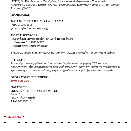
(ΑΣΠΕ) /ΑμΕΑ / Άνω των 65 / Ομάδες άνω των οκτώ (8) ατόμων / Σπουδαστές
Δραματικών Σχολών / Κάρτα Συλλόγου Θεατρολόγων/ Κατόχους Κάρτας ΣΕΗ και Κάρτας
Ανεργίας (ΟΑΕΔ)
ΠΡΟΠΩΛΗΣΗ
ΤΑΜΕΙΑ ΙΔΡΥΜΑΤΟΣ Μ.ΚΑΚΟΓΙΑΝΝΗ
- τηλ.
2103418550
(μόνο με ηλεκτρονική πληρωμή)
TICKET SERVICES
-
εκδοτήριο:
Πανεπιστημίου 39, Στοά Πεσμαζόγλου
-
τηλεφωνικά:
2107234567
-
online:
www.ticketservices.gr
η τηλεφωνική και η online αγορά περιλαμβάνει χρέωση υπηρεσίας +0,50€ ανα εισιτήριο.
E-TICKET
Τα εισιτήρια που αγοράζονται ηλεκτρονικά, λαμβάνονται σε μορφή PDF και είτε
εκτυπώνονται, είτε αποθηκεύονται σε κινητό τηλέφωνο, ώστε την ημέρα της παράστασης η
προσέλευση να γίνεται απευθείας, χωρίς να χρειάζεται η παραλαβή τους από το ταμείο.
ΟΡΟΙ ΑΓΟΡΑΣ ΕΙΣΙΤΗΡΙΩΝ
κάντε κλικ εδώ
ΠΑΡΑΓΩΓΗ
«
BLACK
SPINE
PRODUCTIONS
IKE
»
Σύρου 31
16672 Βάρη Αττικής
ΑΦΜ 802056816
ΕΙΣΙΤΗΡΙΑ