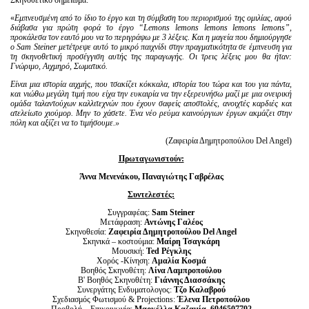
Σκηνοθετικό σημείωμα:
«
Εμπνευσμένη από το ίδιο το έργο και τη σύμβαση του περιορισμού της ομιλίας, αφού
διάβασα για πρώτη φορά το έργο “Lemons lemons lemons lemons lemons”,
προκάλεσα τον εαυτό μου να το περιγράψω με 3 λέξεις. Και η μαγεία που δημιούργησε
ο Sam Steiner μετέτρεψε αυτό το μικρό παιχνίδι στην πραγματικότητα σε έμπνευση για
τη σκηνοθετική προσέγγιση αυτής της παραγωγής. Οι τρεις λέξεις μου θα ήταν:
Γνώριμο, Αιχμηρό, Σωματικό.
Είναι μια ιστορία αιχμής, που τσακίζει κόκκαλα, ιστορία του τώρα και του για πάντα,
και νιώθω μεγάλη τιμή που είχα την ευκαιρία να την εξερευνήσω μαζί με μια ονειρική
ομάδα ταλαντούχων καλλιτεχνών που έχουν σαφείς αποστολές, ανοιχτές καρδιές και
ατελείωτο χιούμορ. Μην το χάσετε. Ένα νέο ρεύμα καινούργιων έργων ακμάζει στην
πόλη και αξίζει να το τιμήσουμε.»
(Ζαφειρία Δημητροπούλου Del Angel)
Πρωταγωνιστούν:
Άννα Μενενάκου, Παναγιώτης Γαβρέλας
Συντελεστές:
Συγγραφέας:
Sam
Steiner
Μετάφραση:
Αντώνης Γαλέος
Σκηνοθεσία:
Ζαφειρία Δημητροπούλου Del Angel
Σκηνικά – κοστούμια:
Μαίρη Τσαγκάρη
Μουσική:
Ted Ρέγκλης
Χορός -Κίνηση:
Αμαλία Κοσμά
Βοηθός Σκηνοθέτη:
Λίνα Λαμπροπούλου
Β' Βοηθός Σκηνοθέτη:
Γιάννης Διασσάκης
Συνεργάτης Ενδυματολογος:
Τζο Καλαβρού
Σχεδιασμός Φωτισμού & Projections:
Έλενα Πετροπούλου