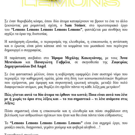
Σε έναν θορυβώδη κόσμο, όπου δύο άτομα καταφέρνουν να βρουν το ένα το άλλο
ξεκινώντας μια ρομαντική σχέση, ο
Sam Steiner
, στο πρωτοποριακό έργο
του
“Lemons Lemons Lemons Lemons Lemons”
, φαντάζεται μια συνθήκη που
αγγίζει τα όρια της δυστοπίας.
Η κατάχρηση εξουσίας, ο περιορισμός της ελευθερίας, η επικοινωνία, η αντίσταση
και ο έρωτας είναι μόνο κάποια από τα κομμάτια του μωσαϊκού που περίτεχνα
δημιουργεί ο συγγραφέας.
Η παράσταση ανεβαίνει στο
Ίδρυμα Μιχάλης Κακογιάννης
, με τους
Άννα
Μενενάκου
και
Παναγιώτη Γαβρέλα
, σε σκηνοθεσία της
Ζαφειρίας
Δημητροπούλου
Del
Angel
.
Σε ένα φανταστικό μέλλον, όπου η κυβέρνηση εφαρμόζει έναν αυστηρό νόμο που
περιορίζει την καθημερινή ομιλία, μέσα στη δίνη των κοινωνικοπολιτικών θεμάτων
που εγείρονται, μια όμορφη και συγκινητική ερωτική ιστορία, μεταξύ δύο πολύ
διαφορετικών ατόμων, μας θυμίζει ότι σχεδόν πάντα «η κάθε λέξη μας μετράει»!
Πώς γίνεται αυτά τα δύο άτομα να έρθουν πιο κοντά; Ποια είναι αυτά που λένε
με ή χωρίς το όριο στις λέξεις και – το πιο σημαντικό – τι λένε ανάμεσα στις
λέξεις;
Πόσο σημαντική είναι η επικοινωνία και η ελευθερία και πόσο συμβάλουν στη
βελτίωση των ανθρωπίνων σχέσεων που ήταν και θα είναι πάντα τόσο εύθραυστες;
Το
“Lemons Lemons Lemons Lemons Lemons”
είναι ένα αιχμηρό έργο, που
μοιάζει οικείο, διαχρονικό, γεμάτο χιούμορ και φοβερά αληθινό…!