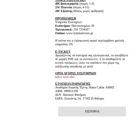
40€ Διακεκριμένη
(σειρές 1-3)
25€ Πλατεία
(σειρές 4-15)
20€ Εξώστης
(θέσεις χωρίς αρίθμηση)
ΠΡΟΠΩΛΗΣΗ
Υπηρεσία Εισιτηρίων
Εκδοτήριο:
Πανεπιστημίου 39
Τηλεφωνικά:
210 7234567
Online:
www.ticketservices.gr
H online και η τηλεφωνική αγορά περιλαμβάνει χρέωση
υπηρεσίας 5%
E-TICKET
Αγοράζοντας τα εισιτήριά σας ηλεκτρονικά, τα κατεβάζετε
σε μορφή PDF και τα εκτυπώνετε, ή τα αποθηκεύετε σε
κινητό τηλέφωνο, ώστε να εισέλθετε στο χώρο της
εκδήλωσης απευθείας με αυτά.
ΟΡΟΙ ΑΓΟΡΑΣ ΕΙΣΙΤΗΡΙΩΝ
κάντε κλικ εδώ
ΣΤΟΙΧΕΙΑ ΠΑΡΑΓΩΓΗΣ
Ακαδημία Λυρικής Τέχνης Maria Callas ΑΜΚΕ
ΑΦΜ: 099911109
ΔΟΥ: Παλαιού Φαλήρου
ΕΔΡΑ: Αλκυόνης 54, 17562 Π.Φάληρο
ΕΙΣΙΤΗΡΙΑ