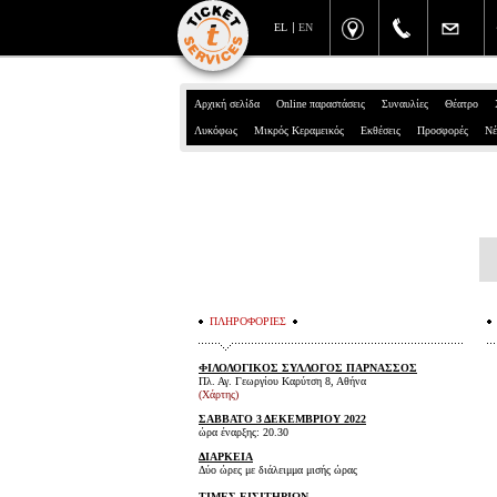
EL
EN
Αρχική σελίδα
Online παραστάσεις
Συναυλίες
Θέατρο
Λυκόφως
Μικρός Κεραμεικός
Εκθέσεις
Προσφορές
Νέ
ΠΛΗΡΟΦΟΡΙΕΣ
ΦΙΛΟΛΟΓΙΚΟΣ ΣΥΛΛΟΓΟΣ ΠΑΡΝΑΣΣΟΣ
Πλ. Αγ. Γεωργίου Καρύτση 8, Αθήνα
(Χάρτης)
ΣΑΒΒΑΤΟ 3 ΔΕΚΕΜΒΡΙΟΥ 2022
ώρα έναρξης: 20.30
ΔΙΑΡΚΕΙΑ
Δύο ώρες με διάλειμμα μισής ώρας
ΤΙΜΕΣ ΕΙΣΙΤΗΡΙΩΝ