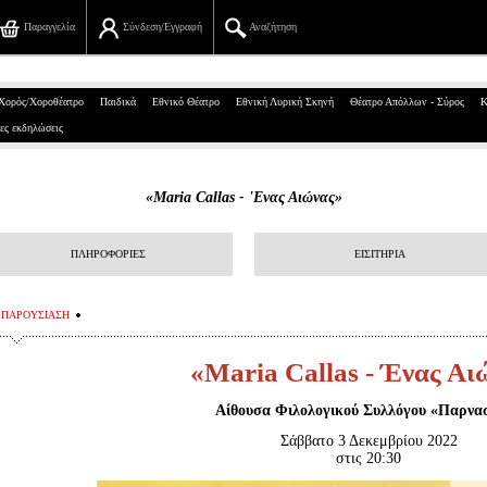
Παραγγελία
Σύνδεση/Εγγραφή
Αναζήτηση
Πανεπιστημίου 39, Αθήνα
Χορός/Χοροθέατρο
Παιδικά
Εθνικό Θέατρο
Εθνική Λυρική Σκηνή
Θέατρο Απόλλων - Σύρος
Κ
ες εκδηλώσεις
210 7234567
info@ticketservices.gr
«Maria Callas - 'Eνας Αιώνας»
Αναζήτηση
ΠΛΗΡΟΦΟΡΙΕΣ
ΕΙΣΙΤΗΡΙΑ
Σύνδεση/Εγγραφή
Παραγγελία
ΠΑΡΟΥΣΙΑΣΗ
Αναζήτηση παραγγελίας
«Maria Callas - Ένας Αι
Προσωπικά Δεδομένα
Αίθουσα Φιλολογικού Συλλόγου «Παρνα
Σάββατο 3 Δεκεμβρίου 2022
Πληροφορίες
στις 20:30