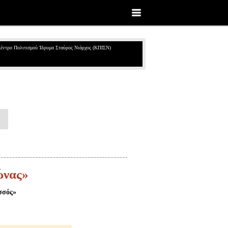
έντρο Πολιτισμού Ίδρυμα Σταύρος Νιάρχος (ΚΠΙΣΝ)
ώνας»
σσός»