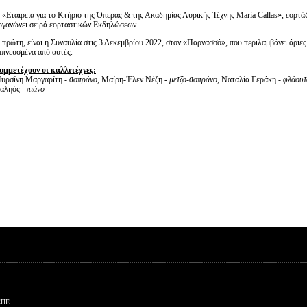
 «Εταιρεία για το Κτήριο της Όπερας & της Ακαδημίας Λυρικής Τέχνης Maria Callas», εορτάζο
ργανώνει σειρά εορταστικών Εκδηλώσεων.
 πρώτη, είναι η Συναυλία στις 3 Δεκεμβρίου 2022, στον «Παρνασσό», που περιλαμβάνει άριες
μπνευσμένα από αυτές.
υμμετέχουν οι καλλιτέχνες:
υρσίνη Μαργαρίτη -
σοπράνο
, Μαίρη-'Ελεν Νέζη -
μετζο-σοπράνο
, Ναταλία Γεράκη -
φλάουτ
αληός -
πιάνο
ΕΠΕ