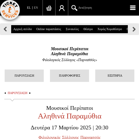
EL
EN
Αναζήτηση
Πανεπιστημίου 39, Αθήνα
Αρχική σελίδα
Online παραστάσεις
Συναυλίες
Θέατρο
Χορός/Χοροθέατρο
Παιδικά
210 7234567
Μουσικοί Περίπατοι
info@ticketservices.gr
Αληθινά Παραμύθια
Φιλολογικός Σύλλογος «Παρνασσός»
Αναζήτηση
ΠΑΡΟΥΣΙΑΣΗ
ΠΛΗΡΟΦΟΡΙΕΣ
ΕΙΣΙΤΗΡΙΑ
Σύνδεση/Εγγραφή
Παραγγελία
ΠΑΡΟΥΣΙΑΣΗ
Αναζήτηση παραγγελίας
Μουσικοί Περίπατοι
Αληθινά Παραμύθια
Προσωπικά Δεδομένα
Δευτέρα 17 Μαρτίου 2025 | 20:30
Πληροφορίες
Φιλολογικός Σύλλογος Παρνασσός