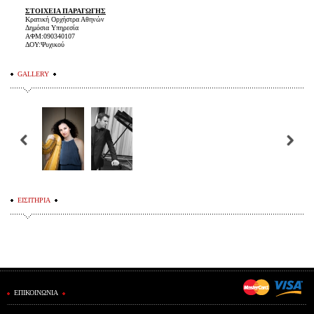
ΣΤΟΙΧΕΙΑ ΠΑΡΑΓΩΓΗΣ
Κρατική Ορχήστρα Αθηνών
Δημόσια Υπηρεσία
ΑΦΜ:090340107
ΔΟΥ:Ψυχικού
GALLERY
ΕΙΣΙΤΗΡΙΑ
ΕΠΙΚΟΙΝΩΝΙΑ