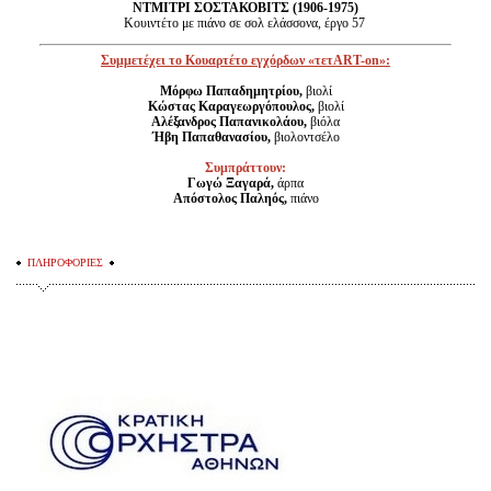
ΝΤΜΙΤΡΙ ΣΟΣΤΑΚΟΒΙΤΣ (1906-1975)
Κουιντέτο με πιάνο σε σολ ελάσσονα, έργο 57
Συμμετέχει το Κουαρτέτο εγχόρδων «τετART-on»:
Μόρφω Παπαδηµητρίου,
βιολί
Κώστας Καραγεωργόπουλος,
βιολί
Αλέξανδρος Παπανικολάου,
βιόλα
Ήβη Παπαθανασίου,
βιολοντσέλο
Συμπράττουν:
Γωγώ Ξαγαρά,
άρπα
Απόστολος Παληός,
πιάνο
ΠΛΗΡΟΦΟΡΙΕΣ