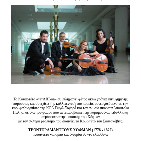
Είσοδος διαχειριστή
Το Κουαρτέτο «τετART-on» συμπληρώνει φέτος οκτώ χρόνια επιτυχημένης
παρουσίας και συνεχίζει την καλλιτεχνική του πορεία, συνεργαζόμενο με την
κορυφαία αρπίστα της ΚΟΑ Γωγώ Ξαγαρά και τον ακμαίο πιανίστα Απόστολο
Παληό, σε ένα πρόγραμμα που αντιπαραβάλλει την παραμυθένια, ειδυλλιακή
ατμόσφαιρα της μουσικής του Χόφμαν
με τον σκληρό ρεαλισμό που διαπνέει το Κουιντέτο του Σοστακόβιτς.
ΤΕΟΝΤΟΡ ΑΜΑΝΤΕΟΥΣ ΧΟΦΜΑΝ (1776 - 1822)
Κουιντέτο για άρπα και έγχορδα σε ντο ελάσσονα