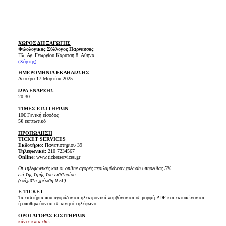
ΧΩΡΟΣ ΔΙΕΞΑΓΩΓΗΣ
Φιλολογικός Σύλλογος Παρνασσός
Πλ. Αγ. Γεωργίου Καρύτση 8, Αθήνα
(Χάρτης)
ΗΜΕΡΟΜΗΝΙΑ ΕΚΔΗΛΩΣΗΣ
Δευτέρα 17 Μαρτίου 2025
ΩΡΑ ΕΝΑΡΞΗΣ
20:30
ΤΙΜΕΣ ΕΙΣΙΤΗΡΙΩΝ
10€ Γενική είσοδος
5€ εκπτωτικό
ΠΡΟΠΩΛΗΣΗ
TICKET SERVICES
Εκδοτήριο:
Πανεπιστημίου 39
Τηλεφωνικά:
210 7234567
Online:
www.ticketservices.gr
Οι τηλεφωνικές και οι online αγορές περιλαμβάνουν χρέωση υπηρεσίας 5%
επί της τιμής του εισιτηρίου
(ελάχιστη χρέωση 0.5€)
E-TICKET
Τα εισιτήρια που αγοράζονται ηλεκτρονικά λαμβάνονται σε μορφή PDF και εκτυπώνονται
ή αποθηκεύονται σε κινητό τηλέφωνο
ΟΡΟΙ ΑΓΟΡΑΣ ΕΙΣΙΤΗΡΙΩΝ
κάντε κλικ εδώ