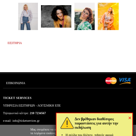
ΕΙΣΙΤΗΡΙΑ
ΕΠΙΚΟΙΝΩΝΙΑ
TICKET SERVICES
ΥΠΗΡΕΣΙΑ ΕΙΣΙΤΗΡΙΩΝ - ΛΟΓΙΣΜΙΚΗ ΕΠΕ
Τηλεφωνικό κέντρο:
210 7234567
×
Δεν βρέθηκαν διαθέσιμες
e-mail:
info@ticketservices.gr
παραστάσεις για αυτήν την
εκδήλωση
Εκδοτήριο: Πανεπιστημίου 39 (Στοά Πεσμαζόγλου), Αθήνα
Μας επιτρέπετε να αποθηκεύουμε στον φυλλομετρητή σας
τα λεγόμενα cookies; Με αυτόν τον τρόπο θα
Η σελίδα που βλέπετε, πιθανόν αφορά
Ώρες λειτουργίας εκδοτηρίου: Δευ-Παρ: 9πμ-5μμ