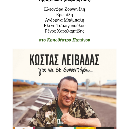
Είσοδος διαχειριστή
Ελεονώρα Ζουγανέλη
Ερωφίλη
Ανδριάνα Μπάμπαλη
Ελένη Τσαλιγοπούλου
Ρένος Χαραλαμπίδης
στο Κηποθέατρο Παπάγου