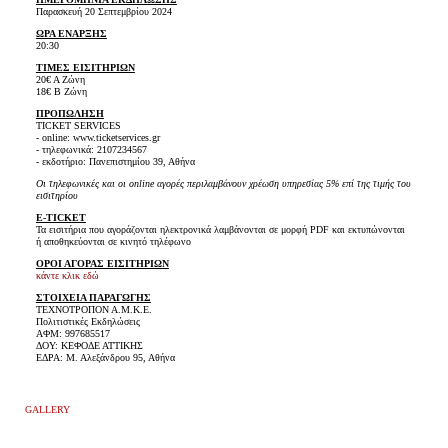
Παρασκευή 20 Σεπτεμβρίου 2024
ΩΡΑ ΕΝΑΡΞΗΣ
20:30
ΤΙΜΕΣ ΕΙΣΙΤΗΡΙΩΝ
20€ Α Ζώνη
18€ Β Ζώνη
ΠΡΟΠΩΛΗΣΗ
TICKET SERVICES
- online: www.ticketservices.gr
- τηλεφωνικά: 2107234567
- εκδοτήριο: Πανεπιστημίου 39, Αθήνα
Οι τηλεφωνικές και οι online αγορές περιλαμβάνουν χρέωση υπηρεσίας 5% επί της τιμής του
εισιτηρίου
E-TICKET
Τα εισιτήρια που αγοράζονται ηλεκτρονικά λαμβάνονται σε μορφή PDF και εκτυπώνονται
ή αποθηκεύονται σε κινητό τηλέφωνο
ΟΡΟΙ ΑΓΟΡΑΣ ΕΙΣΙΤΗΡΙΩΝ
κάντε κλικ εδώ
ΣΤΟΙΧΕΙΑ ΠΑΡΑΓΩΓΗΣ
ΤΕΧΝΟΤΡΟΠΟΝ Α.Μ.Κ.Ε.
Πολιτιστικές Εκδηλώσεις
ΑΦΜ: 997685517
ΔΟΥ: ΚΕΦΟΔΕ ΑΤΤΙΚΗΣ
ΕΔΡΑ: Μ. Αλεξάνδρου 95, Αθήνα
GALLERY