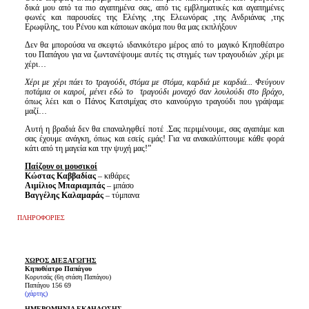
δικά μου από τα πιο αγαπημένα σας, από τις εμβληματικές και αγαπημένες
φωνές και παρουσίες της Ελένης ,της Ελεωνόρας ,της Ανδριάνας ,της
Ερωφίλης, του Ρένου και κάποιων ακόμα που θα μας εκπλήξουν
Δεν θα μπορούσα να σκεφτώ ιδανικότερο μέρος από το μαγικό Κηποθέατρο
του Παπάγου για να ζωντανέψουμε αυτές τις στιγμές των τραγουδιών ,χέρι με
χέρι…
Χέρι με χέρι πάει το τραγούδι, στόμα με στόμα, καρδιά με καρδιά... Φεύγουν
ποτάμια οι καιροί, μένει εδώ το τραγούδι μοναχό σαν λουλούδι στο βράχο
,
όπως λέει και ο Πάνος Κατσιμίχας στο καινούργιο τραγούδι που γράψαμε
μαζί…
Αυτή η βραδιά δεν θα επαναληφθεί ποτέ .Σας περιμένουμε, σας αγαπάμε και
σας έχουμε ανάγκη, όπως και εσείς εμάς! Για να ανακαλύπτουμε κάθε φορά
κάτι από τη μαγεία και την ψυχή μας!”
Παίζουν οι μουσικοί
Κώστας Καββαδίας
– κιθάρες
Αιμίλιος Μπαριαμπάς
– μπάσο
Βαγγέλης Καλαμαράς
– τύμπανα
ΠΛΗΡΟΦΟΡΙΕΣ
ΧΩΡΟΣ ΔΙΕΞΑΓΩΓΗΣ
Κηποθέατρο Παπάγου
Κορυτσάς (6η στάση Παπάγου)
Παπάγου 156 69
(χάρτης)
ΗΜΕΡΟΜΗΝΙΑ ΕΚΔΗΛΩΣΗΣ