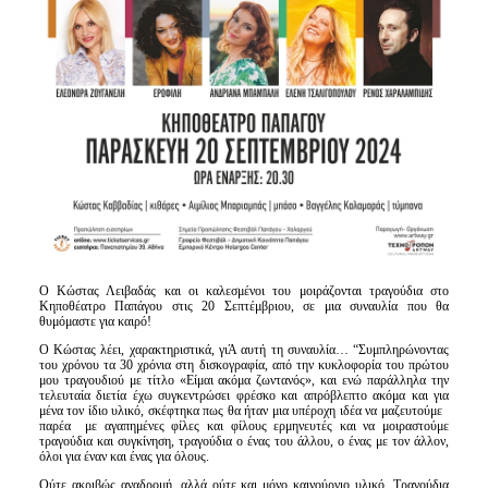
Ο Κώστας Λειβαδάς και οι καλεσμένοι του μοιράζονται τραγούδια στο
Κηποθέατρο Παπάγου στις 20 Σεπτέμβριου, σε μια συναυλία που θα
θυμόμαστε για καιρό!
Ο Κώστας λέει, χαρακτηριστικά, γιΆ αυτή τη συναυλία… “Συμπληρώνοντας
του χρόνου τα 30 χρόνια στη δισκογραφία, από την κυκλοφορία του πρώτου
μου τραγουδιού με τίτλο «Είμαι ακόμα ζωντανός», και ενώ παράλληλα την
τελευταία διετία έχω συγκεντρώσει φρέσκο και απρόβλεπτο ακόμα και για
μένα τον ίδιο υλικό, σκέφτηκα πως θα ήταν μια υπέροχη ιδέα να μαζευτούμε
παρέα με αγαπημένες φίλες και φίλους ερμηνευτές και να μοιραστούμε
τραγούδια και συγκίνηση, τραγούδια ο ένας του άλλου, ο ένας με τον άλλον,
όλοι για έναν και ένας για όλους.
Ούτε ακριβώς αναδρομή, αλλά ούτε και μόνο καινούργιο υλικό. Τραγούδια