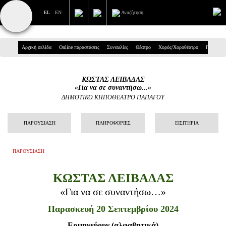
EL
EN
Αναζήτηση
Πανεπιστημίου 39, Αθήνα
Αρχική σελίδα
Online παραστάσεις
Συναυλίες
Θέατρο
Χορός/Χοροθέατρο
Παιδικά
210 7234567
ΚΩΣΤΑΣ ΛΕΙΒΑΔΑΣ
info@ticketservices.gr
«Για να σε συναντήσω...»
ΔΗΜΟΤΙΚΟ ΚΗΠΟΘΕΑΤΡΟ ΠΑΠΑΓΟΥ
Αναζήτηση
ΠΑΡΟΥΣΙΑΣΗ
ΠΛΗΡΟΦΟΡΙΕΣ
ΕΙΣΙΤΗΡΙΑ
Σύνδεση/Εγγραφή
Παραγγελία
ΠΑΡΟΥΣΙΑΣΗ
Αναζήτηση παραγγελίας
ΚΩΣΤΑΣ ΛΕΙΒΑΔΑΣ
Προσωπικά Δεδομένα
«Για να σε συναντήσω…»
Παρασκευή 20 Σεπτεμβρίου 2024
Πληροφορίες
Ερμηνεύουν (αλφαβητικά)