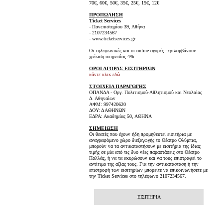
70€, 60€, 50€, 35€, 25€, 15€, 12€
ΠΡΟΠΩΛΗΣΗ
Ticket Services
- Πανεπιστημίου 39, Αθήνα
- 2107234567
- www.ticketservices.gr
Οι τηλεφωνικές και οι online αγορές περιλαμβάνουν
χρέωση υπηρεσίας 4%
ΟΡΟΙ ΑΓΟΡΑΣ ΕΙΣΙΤΗΡΙΩΝ
κάντε κλικ εδώ
ΣΤΟΙΧΕΙΑ ΠΑΡΑΓΩΓΗΣ
ΟΠΑΝΔΑ - Οργ. Πολιτισμού-Αθλητισμού και Νεολαίας
Δ. Αθηναίων
ΑΦΜ: 997420620
ΔΟΥ: Δ ΑΘΗΝΩΝ
ΕΔΡΑ: Ακαδημίας 50, ΑΘΗΝΑ
ΣΗΜΕΙΩΣΗ
Οι θεατές που έχουν ήδη προμηθευτεί εισιτήρια με
αναγραφόμενο χώρο διεξαγωγής το Θέατρο Ολύμπια,
μπορούν να τα αντικαταστήσουν με εισιτήρια της ίδιας
τιμής σε μία από τις δυο νέες παραστάσεις στο Θέατρο
Παλλάς, ή να τα ακυρώσουν και να τους επιστραφεί το
αντίτιμο της αξίας τους. Για την αντικατάσταση ή την
επιστροφή των εισιτηρίων μπορείτε να επικοινωνήσετε με
την Ticket Services στο τηλέφωνο 2107234567.
ΕΙΣΙΤΗΡΙΑ