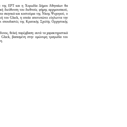
ρα της ΕΡΤ και η Χορωδία Δήμου Αθηναίων θα
κή διεύθυνση του διεθνούς φήμης αρχιμουσικού,
α σκηνικά και κοστούμια της Νίκης Ψυχογιού, ο
κή του Gluck, η οποία αποτυπώνει εύγλωττα την
οι σπουδαστές της Κρατικής Σχολής Ορχηστικής
νδυνος, θεϊκή παρέμβαση: αυτά τα χαρακτηριστικά
. Gluck, βασισμένη στην ομώνυμη τραγωδία του
η.