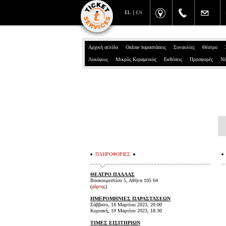
EL
EN
Αρχική σελίδα
Online παραστάσεις
Συναυλίες
Θέατρο
Λυκόφως
Μικρός Κεραμεικός
Εκθέσεις
Προσφορές
Νέ
ΠΛΗΡΟΦΟΡΙΕΣ
ΘΕΑΤΡΟ ΠΑΛΛΑΣ
Βουκουρεστίου 5, Αθήνα 105 64
(
χάρτης
)
ΗΜΕΡΟΜΗΝΙΕΣ ΠΑΡΑΣΤΑΣΕΩΝ
Σάββατο, 18 Μαρτίου 2023, 20:00
Κυριακή, 19 Μαρτίου 2023, 18:30
ΤΙΜΕΣ ΕΙΣΙΤΗΡΙΩΝ