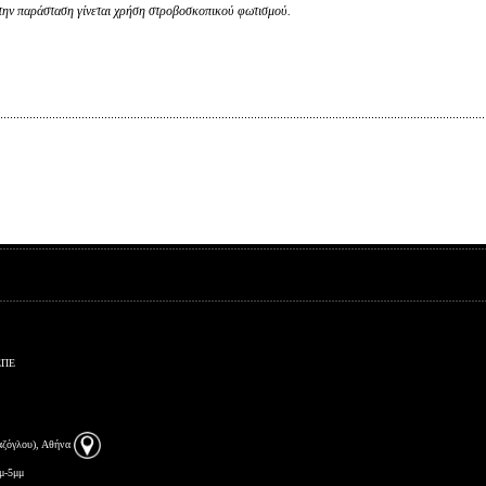
την παράσταση γίνεται χρήση στροβοσκοπικού φωτισμού.
ΕΠΕ
αζόγλου), Αθήνα
μ-5μμ