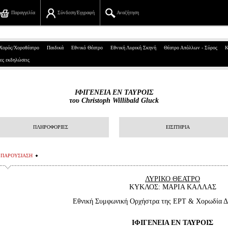
Παραγγελία
Σύνδεση/Εγγραφή
Αναζήτηση
Πανεπιστημίου 39, Αθήνα
Χορός/Χοροθέατρο
Παιδικά
Εθνικό Θέατρο
Εθνική Λυρική Σκηνή
Θέατρο Απόλλων - Σύρος
Κ
ες εκδηλώσεις
210 7234567
info@ticketservices.gr
ΙΦΙΓΕΝΕΙΑ ΕΝ ΤΑΥΡΟΙΣ
του Christoph Willibald Gluck
Αναζήτηση
Σύνδεση/Εγγραφή
ΠΛΗΡΟΦΟΡΙΕΣ
ΕΙΣΙΤΗΡΙΑ
Παραγγελία
ΠΑΡΟΥΣΙΑΣΗ
Αναζήτηση παραγγελίας
ΛΥΡΙΚΟ ΘΕΑΤΡΟ
ΚΥΚΛΟΣ: ΜΑΡΙΑ ΚΑΛΛΑΣ
Προσωπικά Δεδομένα
Εθνική Συμφωνική Ορχήστρα της ΕΡΤ & Χορωδία Δ
Πληροφορίες
ΙΦΙΓΕΝΕΙΑ ΕΝ ΤΑΥΡΟΙΣ