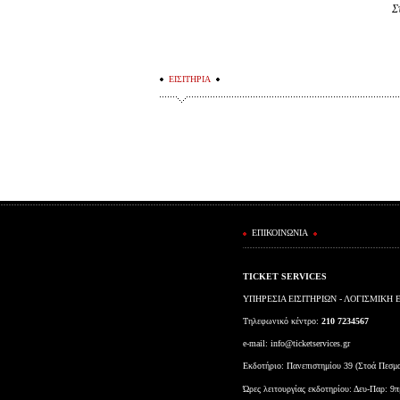
Σ
ΕΙΣΙΤΗΡΙΑ
ΕΠΙΚΟΙΝΩΝΙΑ
TICKET SERVICES
ΥΠΗΡΕΣΙΑ ΕΙΣΙΤΗΡΙΩΝ - ΛΟΓΙΣΜΙΚΗ 
Τηλεφωνικό κέντρο:
210 7234567
e-mail:
info@ticketservices.gr
Εκδοτήριο: Πανεπιστημίου 39 (Στοά Πεσμ
Ώρες λειτουργίας εκδοτηρίου: Δευ-Παρ: 9π