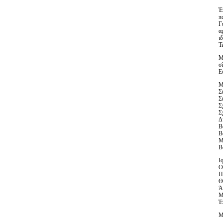
Έ
π
Γ
α
ι
Τ
Μ
σ
Ε
Μ
Σ
Σ
Σ
Σ
Δ
Β
Β
Μ
Β
Ι
Ο
Π
Θ
Ά
Μ
Έ
Μ