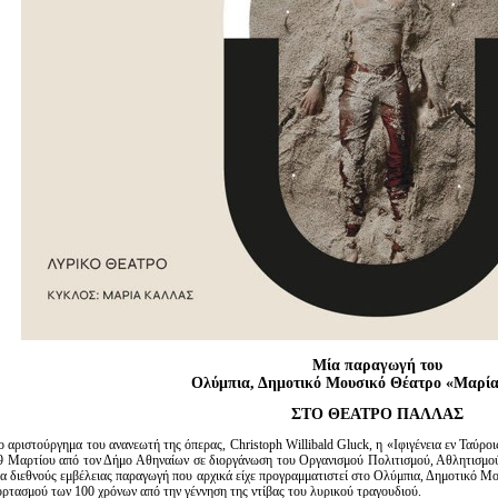
Μία παραγωγή του
Ολύμπια, Δημοτικό Μουσικό Θέατρο «Μαρί
ΣΤΟ ΘΕΑΤΡΟ ΠΑΛΛΑΣ
ο αριστούργημα του ανανεωτή της όπερας, Christoph Willibald Gluck, η «Ιφιγένεια εν Ταύρο
9 Μαρτίου από τον Δήμο Αθηναίων σε διοργάνωση του Οργανισμού Πολιτισμού, Αθλητισμ
ία διεθνούς εμβέλειας παραγωγή που αρχικά είχε προγραμματιστεί στο Ολύμπια, Δημοτικό 
ορτασμού των 100 χρόνων από την γέννηση της ντίβας του λυρικού τραγουδιού.