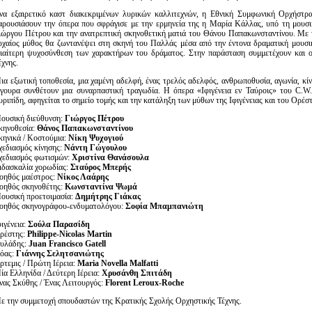
να εξαιρετικό καστ διακεκριμένων λυρικών καλλιτεχνών, η Εθνική Συμφωνική Ορχήστ
αρουσιάσουν την όπερα που σφράγισε με την ερμηνεία της η Μαρία Κάλλας, υπό τη μουσι
ιώργου Πέτρου και την ανατρεπτική σκηνοθετική ματιά του Θάνου Παπακωνσταντίνου. Με τ
ρχαίος μύθος θα ζωντανέψει στη σκηνή του Παλλάς μέσα από την έντονα δραματική μουσι
διαίτερη ψυχοσύνθεση των χαρακτήρων του δράματος. Στην παράσταση συμμετέχουν και 
έχνης.
ια εξωτική τοποθεσία, μια χαμένη αδελφή, ένας τρελός αδελφός, ανθρωποθυσία, αγωνία, κί
ίγουρα συνθέτουν μια συναρπαστική τραγωδία. Η όπερα «Ιφιγένεια εν Ταύροις» του C.W
υριπίδη, αφηγείται το σημείο τομής και την κατάληξη των μύθων της Ιφιγένειας και του Ορέστ
ουσική διεύθυνση:
Γιώργος Πέτρου
κηνοθεσία:
Θάνος Παπακωνσταντίνου
κηνικά / Κοστούμια:
Νίκη Ψυχογιού
χεδιασμός κίνησης:
Νάντη Γώγουλου
χεδιασμός φωτισμών:
Χριστίνα Θανάσουλα
ιδασκαλία χορωδίας:
Σταύρος Μπερής
οηθός μαέστρος:
Νίκος Λαάρης
οηθός σκηνοθέτης:
Κωνσταντίνα Ψωμά
ουσική προετοιμασία:
Δημήτρης Γιάκας
οηθός σκηνογράφου-ενδυματολόγου:
Σοφία Μπαμπανιώτη
φιγένεια:
Σούλα Παρασίδη
ρέστης:
Philippe
-
Nicolas
Martin
υλάδης:
Juan
Francisco
Gatell
όας:
Γιάννης Σελητσανιώτης
ρτεμις / Πρώτη Ιέρεια:
Maria
Novella
Malfatti
ία Ελληνίδα / Δεύτερη Ιέρεια:
Χρυσάνθη Σπιτάδη
νας Σκύθης / Ένας Λειτουργός:
Florent
Leroux
-
Roche
ε την συμμετοχή σπουδαστών της Κρατικής Σχολής Ορχηστικής Τέχνης.