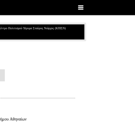
έντρο Πολιτισμού Ίδρυμα Σταύρος Νιάρχος (ΚΠΙΣΝ)
ήμου Αθηναίων