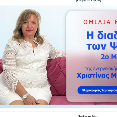
(και μέσω ΖΟΟΜ)
Είσοδος διαχειριστή
Ομιλία με θέμα: