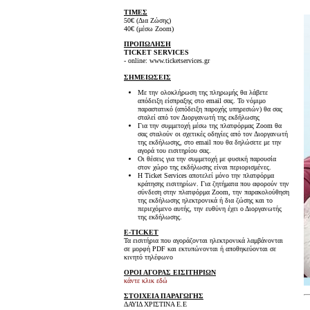
ΤΙΜΕΣ
50€ (Δια Ζώσης)
40€ (μέσω Zoom)
ΠΡΟΠΩΛΗΣΗ
TICKET SERVICES
- online: www.ticketservices.gr
ΣΗΜΕΙΩΣΕΙΣ
Με την ολοκλήρωση της πληρωμής θα λάβετε
απόδειξη είσπραξης στο email σας. Το νόμιμο
παραστατικό (απόδειξη παροχής υπηρεσιών) θα σας
σταλεί από τον Διοργανωτή της εκδήλωσης
Για την συμμετοχή μέσω της πλατφόρμας Zoom θα
σας σταλούν οι σχετικές οδηγίες από τον Διοργανωτή
της εκδήλωσης, στο email που θα δηλώσετε με την
αγορά του εισιτηρίου σας.
Οι θέσεις για την συμμετοχή με φυσική παρουσία
στον χώρο της εκδήλωσης είναι περιορισμένες.
Η Ticket Services αποτελεί μόνο την πλατφόρμα
κράτησης εισιτηρίων. Για ζητήματα που αφορούν την
σύνδεση στην πλατφόρμα Zoom, την παρακολούθηση
της εκδήλωσης ηλεκτρονικά ή δια ζώσης και το
περιεχόμενο αυτής, την ευθύνη έχει ο Διοργανωτής
της εκδήλωσης.
E-TICKET
Τα εισιτήρια που αγοράζονται ηλεκτρονικά λαμβάνονται
σε μορφή PDF και εκτυπώνονται ή αποθηκεύονται σε
κινητό τηλέφωνο
ΟΡΟΙ ΑΓΟΡΑΣ ΕΙΣΙΤΗΡΙΩΝ
κάντε κλικ εδώ
ΣΤΟΙΧΕΙΑ ΠΑΡΑΓΩΓΗΣ
ΔΑΥΙΔ ΧΡΙΣΤΙΝΑ Ε.Ε