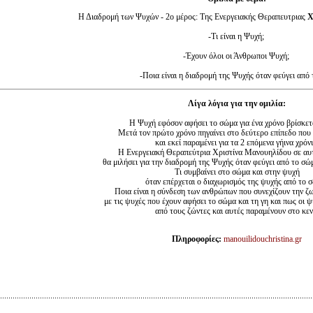
Η Διαδρομή των Ψυχών - 2ο μέρος: Της Ενεργειακής Θεραπευτριας
Χ
-Τι είναι η Ψυχή;
-Έχουν όλοι οι Άνθρωποι Ψυχή;
-Ποια είναι η διαδρομή της Ψυχής όταν φεύγει από 
Λίγα λόγια για την ομιλία:
Η Ψυχή εφόσον αφήσει το σώμα για ένα χρόνο βρίσκετα
Μετά τον πρώτο χρόνο πηγαίνει στο δεύτερο επίπεδο που 
και εκεί παραμένει για τα 2 επόμενα γήινα χρόνι
Η Eνεργειακή Θεραπεύτρια Χριστίνα Μανουηλίδου σε αυτ
θα μιλήσει για την διαδρομή της Ψυχής όταν φεύγει από το σ
Τι συμβαίνει στο σώμα και στην ψυχή
όταν επέρχεται ο διαχωρισμός της ψυχής από το 
Ποια είναι η σύνδεση των ανθρώπων που συνεχίζουν την ζω
με τις ψυχές που έχουν αφήσει το σώμα και τη γη και πως οι 
από τους ζώντες και αυτές παραμένουν στο κεν
Πληροφορίες:
manouilidouchristina.gr