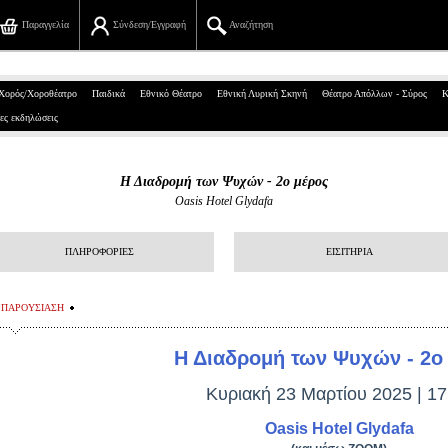
Παραγγελία
Σύνδεση/Εγγραφή
Αναζήτηση
Πανεπιστημίου 39, Αθήνα
Χορός/Χοροθέατρο
Παιδικά
Εθνικό Θέατρο
Εθνική Λυρική Σκηνή
Θέατρο Απόλλων - Σύρος
Κ
ες εκδηλώσεις
210 7234567
info@ticketservices.gr
Η Διαδρομή των Ψυχών - 2ο μέρος
Oasis Hotel Glydafa
Αναζήτηση
Σύνδεση/Εγγραφή
ΠΛΗΡΟΦΟΡΙΕΣ
ΕΙΣΙΤΗΡΙΑ
Παραγγελία
ΠΑΡΟΥΣΙΑΣΗ
Αναζήτηση παραγγελίας
Η Διαδρομή των Ψυχών - 2ο
Προσωπικά Δεδομένα
Κυριακή 23 Μαρτίου 2025 | 17
Πληροφορίες
Oasis Hotel Glydafa