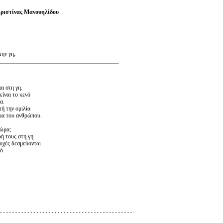
ριστίνας Μανουηλίδου
την γη;
ι στη γη.
είναι το κενό
α.
ή την ομιλία
ώμα του ανθρώπου.
σώμα;
ή τους στη γη
ψυχές δεσμεύονται
ό.