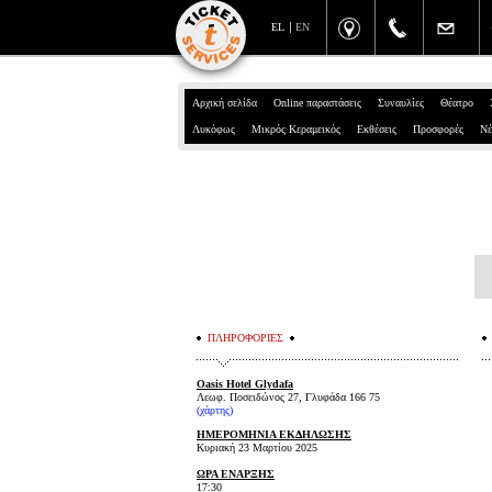
EL
EN
Αρχική σελίδα
Online παραστάσεις
Συναυλίες
Θέατρο
Λυκόφως
Μικρός Κεραμεικός
Εκθέσεις
Προσφορές
Νέ
ΠΛΗΡΟΦΟΡΙΕΣ
Oasis Hotel Glydafa
Λεωφ. Ποσειδώνος 27, Γλυφάδα 166 75
(χάρτης)
ΗΜΕΡΟΜΗΝΙΑ ΕΚΔΗΛΩΣΗΣ
Κυριακή 23 Μαρτίου 2025
ΩΡΑ ΕΝΑΡΞΗΣ
17:30