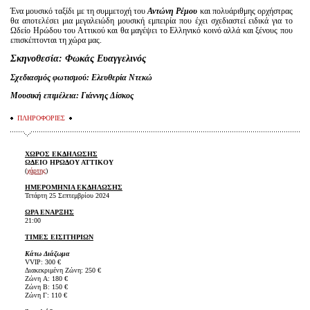
Ένα μουσικό ταξίδι με τη συμμετοχή του
Αντώνη Ρέμου
και πολυάριθμης ορχήστρας
θα αποτελέσει μια μεγαλειώδη μουσική εμπειρία που έχει σχεδιαστεί ειδικά για το
Ωδείο Ηρώδου του Αττικού και θα μαγέψει το Ελληνικό κοινό αλλά και ξένους που
επισκέπτονται τη χώρα μας.
Σκηνοθεσία: Φωκάς Ευαγγελινός
Σχεδιασμός φωτισμού: Ελευθερία Ντεκώ
Μουσική επιμέλεια: Γιάννης Δίσκος
ΠΛΗΡΟΦΟΡΙΕΣ
ΧΩΡΟΣ ΕΚΔΗΛΩΣΗΣ
ΩΔΕΙΟ ΗΡΩΔΟΥ ΑΤΤΙΚΟΥ
(
χάρτης
)
ΗΜΕΡΟΜΗΝΙΑ ΕΚΔΗΛΩΣΗΣ
Τετάρτη 25 Σεπτεμβρίου 2024
ΩΡΑ ΕΝΑΡΞΗΣ
21:00
ΤΙΜΕΣ ΕΙΣΙΤΗΡΙΩΝ
Κάτω Διάζωμα
VVIP: 300 €
Διακεκριμένη Ζώνη: 250 €
Ζώνη A: 180 €
Ζώνη B: 150 €
Ζώνη Γ: 110 €