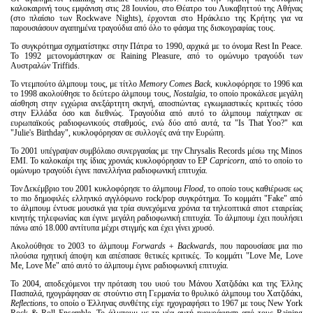
καλοκαιρινή τους εμφάνιση στις 28 Ιουνίου, στο Θέατρο του Λυκαβηττού της Αθήνας
(στο πλαίσιο των Rockwave Nights), έρχονται στο Ηράκλειο της Κρήτης για να
παρουσιάσουν αγαπημένα τραγούδια από όλο το φάσμα της δισκογραφίας τους.
Το συγκρότημα σχηματίστηκε στην Πάτρα το 1990, αρχικά με το όνομα Rest In Peace.
Το 1992 μετονομάστηκαν σε Raining Pleasure, από το ομώνυμο τραγούδι των
Αυστραλών Triffids.
Το ντεμπούτο άλμπουμ τους, με τίτλο
Memory Comes Back
, κυκλοφόρησε το 1996 και
το 1998 ακολούθησε το δεύτερο άλμπουμ τους,
Nostalgia
, το οποίο προκάλεσε μεγάλη
αίσθηση στην εγχώρια ανεξάρτητη σκηνή, αποσπώντας εγκωμιαστικές κριτικές τόσο
στην Ελλάδα όσο και διεθνώς. Τραγούδια από αυτό το άλμπουμ παίχτηκαν σε
ευρωπαϊκούς ραδιοφωνικούς σταθμούς, ενώ δύο από αυτά, τα "Is That Yoo?" και
"Julie's Birthday", κυκλοφόρησαν σε συλλογές ανά την Ευρώπη.
Το 2001 υπέγραψαν συμβόλαιο συνεργασίας με την Chrysalis Records μέσω της Minos
EMI. Το καλοκαίρι της ίδιας χρονιάς κυκλοφόρησαν το EP
Capricorn
, από το οποίο το
ομώνυμο τραγούδι έγινε πανελλήνια ραδιοφωνική επιτυχία.
Τον Δεκέμβριο του 2001 κυκλοφόρησε το άλμπουμ
Flood
, το οποίο τους καθιέρωσε ως
το πιο δημοφιλές ελληνικό αγγλόφωνο rock/pop συγκρότημα. Το κομμάτι "Fake" από
το άλμπουμ έντυσε μουσικά για τρία συνεχόμενα χρόνια τα τηλεοπτικά σποτ εταιρείας
κινητής τηλεφωνίας και έγινε μεγάλη ραδιοφωνική επιτυχία. Το άλμπουμ έχει πουλήσει
πάνω από 18.000 αντίτυπα μέχρι στιγμής και έχει γίνει χρυσό.
Ακολούθησε το 2003 το άλμπουμ
Forwards + Backwards
, που παρουσίασε μια πιο
πλούσια ηχητική άποψη και απέσπασε θετικές κριτικές. Το κομμάτι "Love Me, Love
Me, Love Me" από αυτό το άλμπουμ έγινε ραδιοφωνική επιτυχία.
Το 2004, αποδεχόμενοι την πρόταση του υιού του Μάνου Χατζιδάκι και της Έλλης
Πασπαλά, ηχογράφησαν σε στούντιο στη Γερμανία το θρυλικό άλμπουμ του Χατζιδάκι,
Reflections
, το οποίο ο Έλληνας συνθέτης είχε ηχογραφήσει το 1967 με τους New York