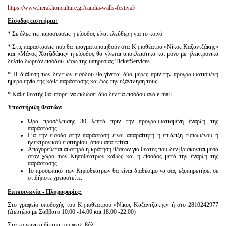
https://www.heraklionculture.gr/candia-walls-festival/
Είσοδος εισιτήρια:
* Σε όλες τις παραστάσεις η είσοδος είναι ελεύθερη για το κοινό
* Στις παραστάσεις που θα πραγματοποιηθούν στα Κηποθέατρα «Νίκος Καζαντζάκης»
και «Μάνος Χατζιδάκις» η είσοδος θα γίνεται αποκλειστικά και μόνο με ηλεκτρονικά
δελτία δωρεάν εισόδου μέσω της υπηρεσίας TicketServices
* Η διάθεση των δελτίων εισόδου θα γίνεται δύο μέρες πριν την προγραμματισμένη
ημερομηνία της κάθε παράστασης και έως την εξάντληση τους
* Κάθε θεατής θα μπορεί να εκδώσει δύο δελτία εισόδου ανά e-mail
Υποστήριξη θεατών:
Ώρα προσέλευσης 30 λεπτά πριν την προγραμματισμένη έναρξη της
παράστασης.
Για την είσοδο στην παράσταση είναι απαραίτητη η επίδειξη τυπωμένου ή
ηλεκτρονικού εισιτηρίου, όπου απαιτείται.
Απαγορεύεται αυστηρά η κράτηση θέσεων για θεατές που δεν βρίσκονται μέσα
στον χώρο των Κηποθέατρων καθώς και η είσοδος μετά την έναρξη της
παράστασης.
Το προσωπικό των Κηποθέατρων θα είναι διαθέσιμο να σας εξυπηρετήσει σε
οτιδήποτε χρειαστείτε.
Επικοινωνία - Πληροφορίες:
Στο γραφείο υποδοχής του Κηποθέατρου «Νίκος Καζαντζάκης» ή στο 2810242977
(Δευτέρα με Σάββατο 10:00 -14:00 και 18:00 -22:00)
Στα κοινωνικά δίκτυα του φεστιβάλ: