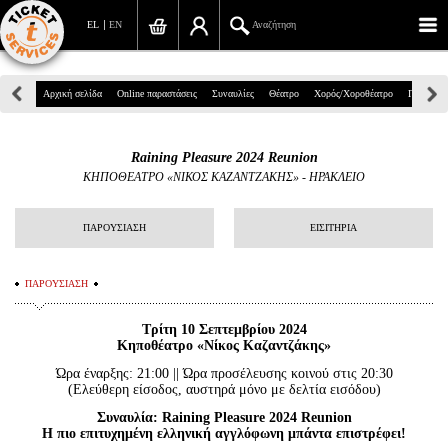
EL
EN
Αναζήτηση
Πανεπιστημίου 39, Αθήνα
Αρχική σελίδα
Online παραστάσεις
Συναυλίες
Θέατρο
Χορός/Χοροθέατρο
Παιδικά
210 7234567
Raining Pleasure 2024 Reunion
info@ticketservices.gr
ΚΗΠΟΘΕΑΤΡΟ «ΝΙΚΟΣ ΚΑΖΑΝΤΖΑΚΗΣ» - ΗΡΑΚΛΕΙΟ
Αναζήτηση
ΠΑΡΟΥΣΙΑΣΗ
ΕΙΣΙΤΗΡΙΑ
Σύνδεση/Εγγραφή
ΠΑΡΟΥΣΙΑΣΗ
Παραγγελία
Τρίτη 10 Σεπτεμβρίου 2024
Αναζήτηση παραγγελίας
Κηποθέατρο «Νίκος Καζαντζάκης»
Προσωπικά Δεδομένα
Ώρα έναρξης: 21:00 || Ώρα προσέλευσης κοινού στις 20:30
(Ελεύθερη είσοδος, αυστηρά μόνο με δελτία εισόδου)
Πληροφορίες
Συναυλία: Raining Pleasure 2024 Reunion
Η πιο επιτυχημένη ελληνική αγγλόφωνη μπάντα επιστρέφει!