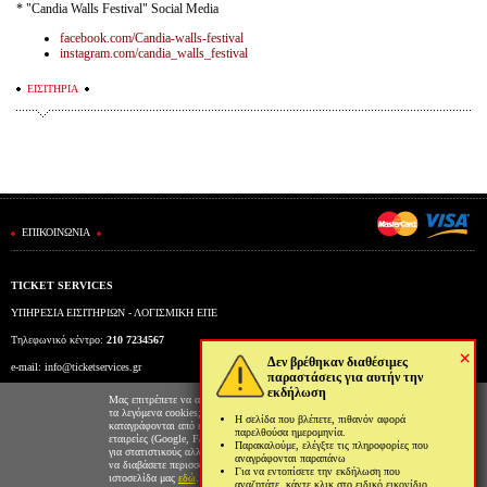
* "Candia Walls Festival" Social Media
facebook.com/Candia-walls-festival
instagram.com/candia_walls_festival
ΕΙΣΙΤΗΡΙΑ
ΕΠΙΚΟΙΝΩΝΙΑ
TICKET SERVICES
ΥΠΗΡΕΣΙΑ ΕΙΣΙΤΗΡΙΩΝ - ΛΟΓΙΣΜΙΚΗ ΕΠΕ
Τηλεφωνικό κέντρο:
210 7234567
×
Δεν βρέθηκαν διαθέσιμες
e-mail:
info@ticketservices.gr
παραστάσεις για αυτήν την
εκδήλωση
Εκδοτήριο: Πανεπιστημίου 39 (Στοά Πεσμαζόγλου), Αθήνα
Μας επιτρέπετε να αποθηκεύουμε στον φυλλομετρητή σας
τα λεγόμενα cookies; Με αυτόν τον τρόπο θα
Η σελίδα που βλέπετε, πιθανόν αφορά
Ώρες λειτουργίας εκδοτηρίου: Δευ-Παρ: 9πμ-5μμ
καταγράφονται από εμάς και τρίτες συνεργαζόμενες
παρελθούσα ημερομηνία.
εταιρείες (Google, Facebook κτλ) στοιχεία επισκεψιμότητας
Παρακαλούμε, ελέγξτε τις πληροφορίες που
για στατιστικούς αλλά και διαφημιστικούς λόγους. Μπορείτε
αναγράφονται παραπάνω
να διαβάσετε περισσότερα για την χρήση cookies από την
Για να εντοπίσετε την εκδήλωση που
ιστοσελίδα μας
εδώ
.
αναζητάτε, κάντε κλικ στο ειδικό εικονίδιο