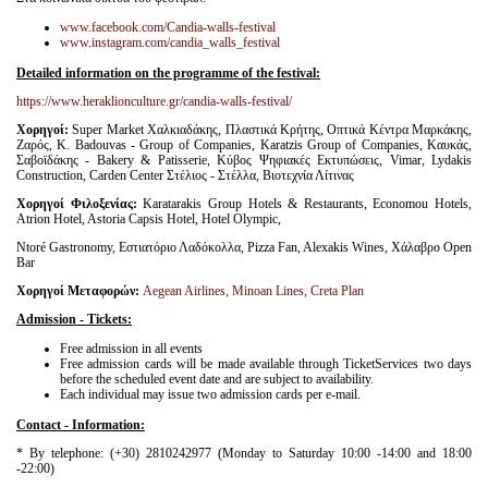
www.facebook.com/Candia-walls-festival
www.instagram.com/candia_walls_festival
Detailed information on the programme of the festival:
https://www.heraklionculture.gr/candia-walls-festival/
Χορηγοί:
Super Market Χαλκιαδάκης, Πλαστικά Κρήτης, Οπτικά Κέντρα Μαρκάκης,
Ζαρός, K. Badouvas - Group of Companies, Karatzis Group of Companies, Καυκάς,
Σαβοϊδάκης - Bakery & Patisserie, Κύβος Ψηφιακές Εκτυπώσεις, Vimar, Lydakis
Construction, Carden Center Στέλιος - Στέλλα, Βιοτεχνία Λίτινας
Χορηγοί
Φιλοξενίας
:
Karatarakis Group Hotels & Restaurants, Economou Hotels,
Atrion Hotel, Astoria Capsis Hotel, Hotel Olympic,
Ntoré Gastronomy, Εστιατόριο Λαδόκολλα, Pizza Fan, Alexakis Wines, Χάλαβρο Open
Bar
Χορηγοί
Μεταφορών
:
Aegean Airlines, Minoan Lines, Creta Plan
Admission -
Tickets:
Free admission in all events
Free admission cards will be made available through TicketServices two days
before the scheduled event date and are subject to availability.
Each individual may issue two admission cards per e-mail.
Contact -
Information:
* By telephone: (+30) 2810242977 (Monday to Saturday 10:00 -14:00 and 18:00
-22:00)