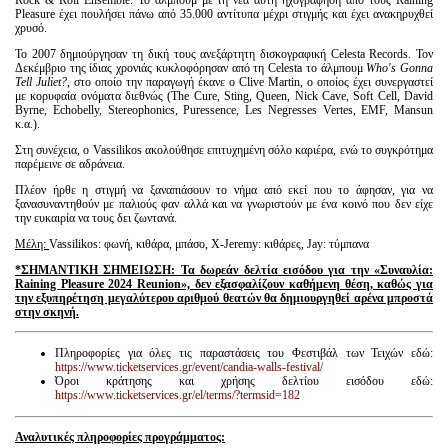
Rock & Roll Ensemble. Το άλμπουμ με τη νέα αυτή ηχογράφηση από τους Raining
Pleasure έχει πουλήσει πάνω από 35.000 αντίτυπα μέχρι στιγμής και έχει ανακηρυχθεί
χρυσό.
Το 2007 δημιούργησαν τη δική τους ανεξάρτητη δισκογραφική Celesta Records. Τον
Δεκέμβριο της ίδιας χρονιάς κυκλοφόρησαν από τη Celesta το άλμπουμ
Who's Gonna
Tell Juliet?
, στο οποίο την παραγωγή έκανε ο Clive Martin, ο οποίος έχει συνεργαστεί
με κορυφαία ονόματα διεθνώς (The Cure, Sting, Queen, Nick Cave, Soft Cell, David
Byrne, Echobelly, Stereophonics, Puressence, Les Negresses Vertes, EMF, Mansun
κ.α.).
Στη συνέχεια, ο Vassilikos ακολούθησε επιτυχημένη σόλο καριέρα, ενώ το συγκρότημα
παρέμεινε σε αδράνεια.
Πλέον ήρθε η στιγμή να ξαναπιάσουν το νήμα από εκεί που το άφησαν, για να
ξανασυναντηθούν με παλιούς φαν αλλά και να γνωριστούν με ένα κοινό που δεν είχε
την ευκαιρία να τους δει ζωντανά.
Μέλη:
Vassilikos: φωνή, κιθάρα, μπάσο, X-Jeremy: κιθάρες, Jay: τύμπανα
*ΣΗΜΑΝΤΙΚΗ ΣΗΜΕΙΩΣΗ: Τα δωρεάν δελτία εισόδου για την «Συναυλία:
Raining
Pleasure 2024
Reunion», δεν εξασφαλίζουν καθήμενη θέση, καθώς για
την εξυπηρέτηση μεγαλύτερου αριθμού θεατών θα δημιουργηθεί αρένα μπροστά
στην σκηνή.
Πληροφορίες για όλες τις παραστάσεις του Φεστιβάλ των Τειχών εδώ:
https://www.ticketservices.gr/event/candia-walls-festival/
Όροι κράτησης και χρήσης δελτίου εισόδου εδώ:
https://www.ticketservices.gr/el/terms/?termsid=182
Αναλυτικές πληροφορίες προγράμματος: