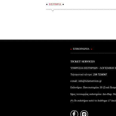
ΕΙΣΙΤΗΡΙΑ
ΕΠΙΚΟΙΝΩΝΙΑ
TICKET SERVICES
ΥΠΗΡΕΣΙΑ ΕΙΣΙΤΗΡΙΩΝ - ΛΟΓΙΣΜΙΚΗ 
Τηλεφωνικό κέντρο:
210 7234567
e-mail:
info@ticketservices.gr
Εκδοτήριο: Πανεπιστημίου 39 (Στοά Πεσμ
Ώρες λειτουργίας εκδοτηρίου: Δευ-Παρ: 9π
(*)
To εκδοτήριο κατά το διάστημα 17 Ιουλ