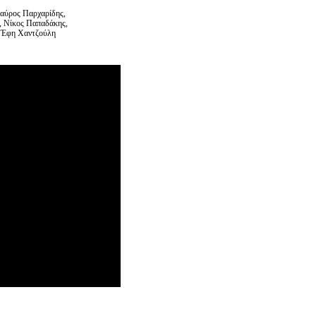
αύρος Παρχαρίδης,
, Νίκος Παπαδάκης,
η Έφη Χαντζούλη