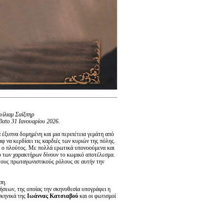
υίλιαμ Σαίξπηρ
βατο 31 Ιανουαρίου 2026.
έξυπνα δομημένη και μια περιπέτεια γεμάτη από
 να κερδίσει τις καρδιές των κυριών της πόλης.
και ο πλούτος. Με πολλά ερωτικά υπονοούμενα και
ξύ των χαρακτήρων δίνουν το κωμικό αποτέλεσμα.
 τους πρωταγωνιστικούς ρόλους σε αυτήν την
ση.
ήσεων, της οποίας την σκηνοθεσία υπογράφει η
σκηνικά της
Ιωάννας Κατσιαβού
και οι φωτισμοί