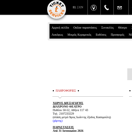
EL
EN
Αρχική σελίδα
Online παραστάσεις
Συναυλίες
Θέατρο
Λυκόφως
Μικρός Κεραμεικός
Εκθέσεις
Προσφορές
Νέ
ΠΛΗΡΟΦΟΡΙΕΣ
ΧΩΡΟΣ ΔΙΕΞΑΓΩΓΗΣ
ΔΙΑΧΡΟΝΟ ΘΕΑΤΡΟ
Πυθέου 50-52, Αθήνα 117 43
Τηλ. 2107233229
(στάση μετρό Άγιος Ιωάννης έξοδος Κασομούλη)
(χάρτης)
ΠΑΡΑΣΤΑΣΕΙΣ
Από 31 Ιανουαρίου 2026