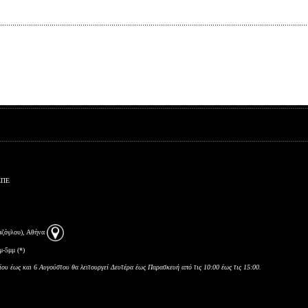
ΕΠΕ
αζόγλου), Αθήνα
μ-5μμ (*)
ίου έως και 6 Αυγούστου θα λειτουργεί Δευτέρα έως Παρασκευή από τις 10:00 έως τις 15:00.