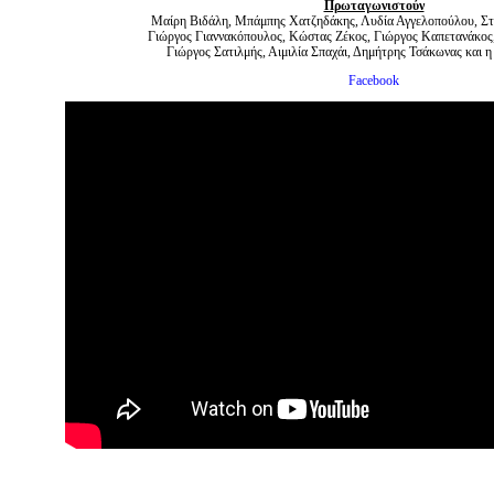
Πρωταγωνιστούν
Μαίρη Βιδάλη, Μπάμπης Χατζηδάκης, Λυδία Αγγελοπούλου, Στ
Γιώργος Γιαννακόπουλος, Κώστας Ζέκος, Γιώργος Καπετανάκος
Γιώργος Σατιλμής, Αιμιλία Σπαχάι, Δημήτρης Τσάκωνας και 
Facebook