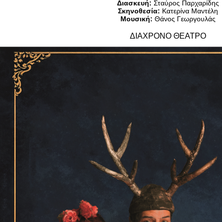
Διασκευή:
Σταύρος Παρχαρίδης
Είσοδος διαχειριστή
Σκηνοθεσία:
Κατερίνα Μαντέλη
Μουσική:
Θάνος Γεωργουλάς
ΔΙΑΧΡΟΝΟ ΘΕΑΤΡΟ