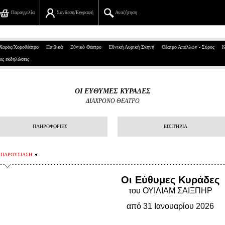
Παραγγελία
Σύνδεση/Εγγραφή
Αναζήτηση
Πανεπιστημίου 39, Αθήνα
Χορός/Χοροθέατρο
Παιδικά
Εθνικό Θέατρο
Εθνική Λυρική Σκηνή
Θέατρο Απόλλων - Σύρος
Κ
ες εκδηλώσεις
210 7234567
info@ticketservices.gr
ΟΙ ΕΥΘΥΜΕΣ ΚΥΡΑΔΕΣ
ΔΙΑΧΡΟΝΟ ΘΕΑΤΡΟ
Αναζήτηση
Σύνδεση/Εγγραφή
ΠΛΗΡΟΦΟΡΙΕΣ
ΕΙΣΙΤΗΡΙΑ
Παραγγελία
ΠΑΡΟΥΣΙΑΣΗ
Αναζήτηση παραγγελίας
Oι Εύθυμες Κυράδες
Προσωπικά Δεδομένα
του ΟΥΙΛΙΑΜ ΣΑΙΞΠΗΡ
από 31 Ιανουαρίου 2026
Πληροφορίες