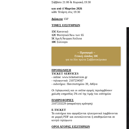
Σάββατο 21:00 & Κυριακή 19:30
και από 4 Μαρτίου 2026
κάθε Τετάρτη στις 19:30
Διάρκεια
150'
ΤΙΜΕΣ ΕΙΣΙΤΗΡΙΩΝ
15€
Κανονικό
12€
Φοιτητικό/Άνω των 65
5€
ΑμεΑ/Άνεργοι/Ατέλεια
10€
Σύλλογοι
~ Προσφορά ~
Γενική είσοδος 10€
για τα δύο πρώτα Σαββατοκύριακα
ΠΡΟΠΩΛΗΣΗ
TICKET SERVICES
- online: www.ticketservices.gr
- τηλεφωνικά: 2107234567
- εκδοτήριο: Πανεπιστημίου 39, Αθήνα
Οι τηλεφωνικές και οι online αγορές περιλαμβάνουν
χρέωση υπηρεσίας 5% επί της τιμής του εισιτηρίου
ΠΛΗΡΟΦΟΡΙΕΣ
2107233229 (απαραίτητη κράτηση)
E-TICKET
Τα εισιτήρια που αγοράζονται ηλεκτρονικά λαμβάνονται
σε μορφή PDF και εκτυπώνονται ή αποθηκεύονται σε
κινητό τηλέφωνο
ΟΡΟΙ ΑΓΟΡΑΣ ΕΙΣΙΤΗΡΙΩΝ