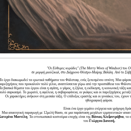
"Οι Εύθυμες κυράδες" (The Merry Wives of Windsor) του Ο
σε μορφή μιούζικαλ, στο Διάχρονο Θέατρο-Μαίρης Βιδάλη. Από το Σάβ
Το έργο διακωμωδεί τα ερωτικά παθήματα του Φάλσταφ, ενός ξεπεσμένου ιππότη. Μια φάρσα 
παρεξηγήσεις που προκαλούν πολύ γέλιο, αναπτύσσεται γύρω από την προσπάθεια του Φάλσταφ
Τα βασικά θέματα του έργου είναι η αγάπη, ο γάμος, η ζήλια, η εκδίκηση, η κοινωνική τάξη 
πολύ σαρκασμό. Το χωρατό, η αφέλεια, η σοβαροφάνεια, οι γκάφες και οι παρεξηγήσεις μετα
Οι χαρακτήρες ανήκουν στη μεσαία τάξη. Ο επίδοξος εραστής και οι γυναίκες του, έχουν
ηθογραφική φάρσα.
Είναι ένα έργο γεμάτο ενέργεια και γρήγορη δρά
Μια απαιτητική παραγωγή με 12μελή θίασο, σε μια παράσταση μεγάλων ερμηνευτικών απαιτ
Κατερίνα Μαντέλη
. Τα εντυπωσιακά κοστούμια εποχής είναι της
Βάνιας Αλεξαντρόβνα
, τα 
του
Γιώργου Δανεσή.