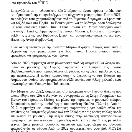
υπό την αιγίδα του ΥΠΠΟ.
Συνεργάζεται με τη φλαουτίστα Εύα Σταύρου και έχουν ιδρύσει το έtha duet
με κύριο σκοπό την ερμηνεία έργων του σύγχρονου ρεπερτορίου. Για το 2021,
το πρότζεκτ τους χρηματοδοτήθηκε από το Ευρωπαϊκό πρόγραμμα i-portunus
και ταξιδέψανε στο Παρίσι, το Βουκουρέστι και το Μόναχο, όπου δουλέψανε
με τους συνθέτες Philip Hurel, Diana Rotaru και Μηνά Μπορμπουδάκη
αντίστοιχα. Επίσης, συμμετείχαν στη Γέφυρα Μουσικής Πάνω από τη Συγγρού
vol.6 της Στέγης του Ιδρύματος Ωνάση και μαγνητοσκοπήσανε το νέο έργο
Hades της Ανθής Δαμβουνέλη.
Είναι ακόμη ντουέτο με την πιανίστα Μυρτώ Ακρίβου. Στόχος τους είναι η
εξερεύνηση του ρεπερτορίου για δύο πιάνα. Πραγματοποιούν συχνά
εμφανίσεις και ηχογραφήσεις νέων έργων.
Από το 2023 συμμετέχει στην μονόπρακτη παιδική όπερα «Είμαι δέντρο που
μιλά» σε μουσικής της Σοφίας Καμαγιάννη και λιμπρέτο της Γιώτας
Βασιλακοπούλου που παρουσιάζεται σε χώρους και σχολεία της Αττικής και
της περιφέρειας. Η πρώτη παρουσιάση της όπερας έγινε στο Κάστρο της
Λαμίας στο πλαίσιο του προγράμματος 2023 του θεσμού «Όλη η Ελλάδα ένας
πολιτισμός» του Υπουργείου Πολιτισμού.
Τον Μάρτιο του 2022, συμμετείχε στο αφιέρωμα στον Γιώργο Απέργη που
υλοποιήθηκε στο Ωδείο Αθηνών σε συνεργασία με τη Στέγη Γραμμάτων και
Τεχνών του Ιδρύματος Ωνάση, ως μέλος της παράστασης μουσικού θεάτρου
Énumérations υπό την καθοδήγηση του συνθέτη Νικόλα Τζώρτζη. Από το
2012 συμμετέχει σε μουσικοθεατρικές παραστάσεις για παιδιά αλλά και
ενηλίκους σε θεατρικούς χώρους ανά την Ελλάδα, για τις οποίες πολλές φορές
επιμελείται τη μουσική. Συμμετέχει επίσης στην υλοποίηση εκπαιδευτικών
προγραμμάτων που αφορούν τη μουσική αλλά και τη σχέση της με άλλες
τέχνες. Δίνει ρεσιτάλ μουσικής δωματίου και εμφανίζεται ως συνοδός
τραγουδιστών σε χώρους.Από το 2022 συμμετέχει στο φεστιβαλ ΜΟΥΣΑ