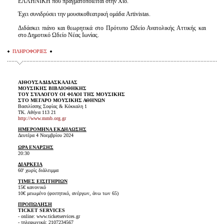
ΕΛΛΗΝΙΚΗ που πραγματοποιείται στην Χίο.
Έχει συνιδρύσει την μουσικοθεατρική ομάδα Artivistas.
Διδάσκει πιάνο και θεωρητικά στο Πρότυπο Ωδείο Ανατολικής Αττικής και
στο Δημοτικό Ωδείο Νέας Ιωνίας.
ΠΛΗΡΟΦΟΡΙΕΣ
ΑΙΘΟΥΣΑ ΔΙΔΑΣΚΑΛΙΑΣ
ΜΟΥΣΙΚΗΣ ΒΙΒΛΙΟΘΗΚΗΣ
ΤΟΥ ΣΥΛΛΟΓΟΥ ΟΙ ΦΙΛΟΙ ΤΗΣ ΜΟΥΣΙΚΗΣ
ΣΤΟ ΜΕΓΑΡΟ ΜΟΥΣΙΚΗΣ ΑΘΗΝΩΝ
Βασιλίσσης Σοφίας & Κόκκαλη 1
ΤΚ. Αθήνα 113 21
http://www.mmb.org.gr
ΗΜΕΡΟΜΗΝΑ ΕΚΔΗΛΩΣΗΣ
Δευτέρα 4 Νοεμβρίου 2024
ΩΡΑ ΕΝΑΡΞΗΣ
20:30
ΔΙΑΡΚΕΙΑ
60' χωρίς διάλειμμα
ΤΙΜΕΣ ΕΙΣΙΤΗΡΙΩΝ
15€ κανονικό
10€ μειωμένο (φοιτητικό, ανέργων, άνω των 65)
ΠΡΟΠΩΛΗΣΗ
TICKET SERVICES
- online: www.ticketservices.gr
- τηλεφωνικά: 2107234567