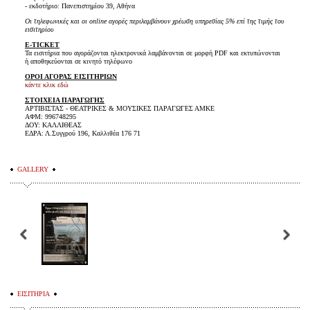
- εκδοτήριο: Πανεπιστημίου 39, Αθήνα
Οι τηλεφωνικές και οι online αγορές περιλαμβάνουν χρέωση υπηρεσίας 5% επί της τιμής του
εισιτηρίου
E-TICKET
Τα εισιτήρια που αγοράζονται ηλεκτρονικά λαμβάνονται σε μορφή PDF και εκτυπώνονται
ή αποθηκεύονται σε κινητό τηλέφωνο
ΟΡΟΙ ΑΓΟΡΑΣ ΕΙΣΙΤΗΡΙΩΝ
κάντε κλικ εδώ
ΣΤΟΙΧΕΙΑ ΠΑΡΑΓΩΓΗΣ
ΑΡΤΙΒΙΣΤΑΣ - ΘΕΑΤΡΙΚΕΣ & ΜΟΥΣΙΚΕΣ ΠΑΡΑΓΩΓΕΣ ΑΜΚΕ
ΑΦΜ: 996748295
ΔΟΥ: ΚΑΛΛΙΘΕΑΣ
ΕΔΡΑ: Λ.Συγγρού 196, Καλλιθέα 176 71
GALLERY
ΕΙΣΙΤΗΡΙΑ