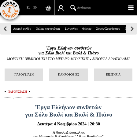
EL
EN
Αναζήτηση
Πανεπιστημίου 39, Αθήνα
Αρχική σελίδα
Online παραστάσεις
Συναυλίες
Θέατρο
Χορός/Χοροθέατρο
Παιδικά
210 7234567
'Εργα Ελλήνων συνθετών
info@ticketservices.gr
για Σόλο Βιολί και Βιολί & Πιάνο
ΜΟΥΣΙΚΗ ΒΙΒΛΙΟΘΗΚΗ ΣΤΟ ΜΕΓΑΡΟ ΜΟΥΣΙΚΗΣ
-
ΑΙΘΟΥΣΑ ΔΙΔΑΣΚΑΛΙΑΣ
Αναζήτηση
ΠΑΡΟΥΣΙΑΣΗ
ΠΛΗΡΟΦΟΡΙΕΣ
ΕΙΣΙΤΗΡΙΑ
Σύνδεση/Εγγραφή
Παραγγελία
ΠΑΡΟΥΣΙΑΣΗ
Αναζήτηση παραγγελίας
Έργα Ελλήνων συνθετών
για Σόλο Βιολί και Βιολί & Πιάνο
Προσωπικά Δεδομένα
Δευτέρα 4 Νοεμβρίου 2024 | 20:30
Πληροφορίες
Αίθουσα Διδασκαλίας
της Μουσικής Βιβλιοθήκης "Λίλιαν Βουδούρη"