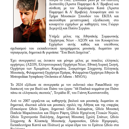
Αθήνα το 1982. Σπούδασε βιολί με τον Παντελή
Δεσποτίδη (Άριστα Παμψηφεί & Α' Βραβειο) και
σύνθεση με τον Χαράλαμπο Κανά (Άριστα
Παμψηφεί & Α' Βραβείο). Αποφοίτησε από το
Τμήμα Μουσικών Σπουδών του ΕΚΠΑ και
ακολούθησε μεταπτυχιακή εξειδίκευση στο
κουαρτέτο εγχόρδων με καθηγητές τους Γιώργο
Δεμερτζή και Παύλο Σεργίου.
Υπήρξε μέλος της Αθηναϊκής Συμφωνικής
Ορχήστρας Νέων - ΑΣΟΝ και του Κουαρτέτου
Εγχόρδων αυτής καθώς και υπεύθυνος
σχεδιασμού του εκπαιδευτικού προγράμματος μουσικής δωματίου για
νηπιαγωγεία, δημοτικά & γυμνάσια: "Ένα Βιολί Διηγείται".
Έχει συνεργαστεί ως έκτακτο και μόνιμο μέλος με ποικίλες ελληνικές
ορχήστρες (ΑΣΟΝ, Ελληνοτουρκική Ορχήστρα Νέων, Εθνική Λυρική Σκηνή,
Ορχήστρα των Χρωμάτων, Καμεράτα, Συγκρότημα Σύγχρονης Ελληνικής
Μουσικής, Φιλαρμονική Ορχήστρα Πράγας, Φιλαρμόνια Ορχήστρα Αθηνών &
Metropolitan Symphony Orchestra of Athens - MSOA).
Το 2024 εξέδωσε σε συνεργασία με τον εκδοτικό οίκο PanasMusic την
διασκευή του για Βιολί και Πιάνο του έργου "44 Παιδικά κομμάτια για Πιάνο
πάνω σε ελληνικούς σκοπούς", Τετράδιο Β', του Γιάννη Κωνσταντινίδη.
Από το 2007 εργαζεται ως καθηγητής βιολιού και μουσικής δωματίου σε
δημοτικά, ιδιωτικά ωδεία και μουσικές σχολές της Αθήνας και της επαρχίας
(Επικούρειο Ωδείο Σάμου, Δημοτικό Ωδείο Καλαμάτας, Ωδείο Μουσική
Παιδεία Μαρκόπουλου και Πόρτο Ράφτη, Ωδείο Ηχογένεση Γλυκών Νερών,
Ωδείο Τεχνοτροπία Παλλήνης, Δημοτική Μουσική Σχολή Σπάτων, Ωδείο
Σύγχρονης & Κλασικής Μουσικής Αμαρουσίου, Ωδείο Ηχομορφές,
Εκπαιδευτήρια Καντά και Πλάτων) με κύρια έδρα του το Εράτειο Ωδείο στα