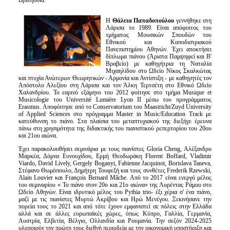
Βριλήσσια.
Η
Θάλεια Παπαδοπούλου
γεννήθηκε στη
Λάρισα το 1989. Είναι απόφοιτος του
τμήματος Μουσικών Σπουδών του
Εθνικού και Καποδιστριακού
Πανεπιστημίου Αθηνών. Έχει αποκτήσει
δίπλωμα πιάνου (Άριστα Παμψηφεί και Β'
Βραβείο) με καθηγήτρια τη Ναταλία
Μιχαηλίδου στο Ωδείο Νίκος Σκαλκώτας
και πτυχία Ανώτερων Θεωρητικών - Αρμονία και Αντίστιξη - με καθηγητές τον
Απόστολο Αλεξίου στη Λάρισα και τον Άλκη Τερτσέτη στο Εθνικό Ωδείο
Χαλανδρίου. Το εαρινό εξάμηνο του 2012 φοίτησε στο τμήμα Musique et
Musicologie του Université Lumière Lyon II μέσω του προγράμματος
Erasmus. Αποφόιτησε από το Conservatorium του Maastricht/Zuyd University
of Applied Sciences στο πρόγραμμα Master in Music/Education Track με
κατεύθυνση το πιάνο. Στα πλαίσια του μεταπτυχιακού της διεξήγε έρευνα
πάνω στη χρησιμότητα της διδακτικής του πιανιστικού ρεπερτορίου του 20ου
και 21ου αιώνα.
Έχει παρακολουθήσει σεμινάρια με τους πιανίστες Gloria Cheng, Αλέξανδρο
Μαρκέα, Δόμνα Ευνουχίδου, Ερμή Θεοδωράκη Florent Boffard, Vladimir
Viardo, David Lively, Gergely Boganyi, Fabienne Jacquinot, Borislava Taneva,
Στέφανο Θωμόπουλο, Δημήτρη Τουφεξή και τους συνθέτες Frederik Rzewski,
Alain Louvier και François Bernard Mâche. Από το 2017 είναι ενεργό μέλος
του σεμιναρίου « Το πιάνο στον 20ο και 21ο αιώνα» της Λορέντας Ράμου στο
Ωδείο Αθηνών. Είναι ιδρυτικό μέλος του Pythia trio- έξι χέρια σ' ένα πιάνο,
μαζί με τις πιανίστες Μυρτώ Ακρίβου και Ηρώ Μενέγου. Ξεκινήσανε την
πορεία τους το 2021 και από τότε έχουν εμφανιστεί σε πόλεις στην Ελλάδα
αλλά και σε άλλες ευρωπαϊκές χώρες, όπως Κύπρο, Γαλλία, Γερμανία,
Αυστρία, Ελβετία, Βέλγιο, Ολλανδία και Ρουμανία. Την σεζόν 2024-2025
υλοποιούν την πρώτη τους διεθνή περιοδεία με την οικονομική υποστήριξη και