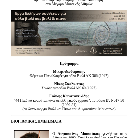
Είσοδος διαχειριστή
στο Μέγαρο Μουσικής Αθηνών
Πρόγραμμα
Μίκης Θεοδωράκης
Θέμα και Παραλλαγές για σόλο Βιολί ΑΚ.366 (1947)
Νίκος Σκαλκώτας
Σονάτα για σόλο Βιολί ΑΚ.69 (1925)
Γιάννης Κωνσταντινίδης
"44 Παιδικά κομμάτια πάνω σε ελληνικούς χορούς", Τετράδιο Β': Νο17-30
(1950-51)
(σε διασκευή για Βιολί και Πιάνο
του Αυγουστίνου Μουστάκα)
ΒΙΟΓΡΑΦΙΚΑ ΣΗΜΕΙΩΜΑΤΑ
Ο
Αυγουστίνος Μουστάκας
γεννήθηκε στην