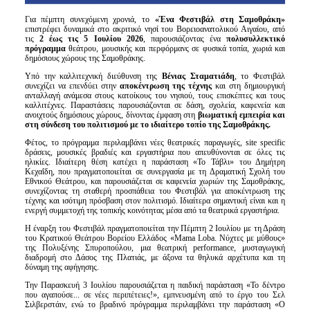
Για πέμπτη συνεχόμενη χρονιά, το
«Ένα Φεστιβάλ στη Σαμοθράκη»
επιστρέφει δυναμικά στο ακριτικό νησί του Βορειοανατολικού Αιγαίου, από
τις
2 έως τις 5 Ιουλίου 2026
, παρουσιάζοντας ένα
πολυσυλλεκτικό
πρόγραμμα
θεάτρου, μουσικής και περφόρμανς σε φυσικά τοπία, χωριά και
δημόσιους χώρους της Σαμοθράκης.
Υπό την καλλιτεχνική διεύθυνση της
Βένιας Σταματιάδη
, το Φεστιβάλ
συνεχίζει να επενδύει στην
αποκέντρωση της τέχνης
και στη δημιουργική
ανταλλαγή ανάμεσα στους κατοίκους του νησιού, τους επισκέπτες και τους
καλλιτέχνες. Παραστάσεις παρουσιάζονται σε δάση, σχολεία, καφενεία και
ανοιχτούς δημόσιους χώρους, δίνοντας έμφαση στη
βιωματική εμπειρία και
στη σύνδεση του πολιτισμού με το ιδιαίτερο τοπίο της Σαμοθράκης.
Φέτος, το πρόγραμμα περιλαμβάνει νέες θεατρικές παραγωγές, site specific
δράσεις, μουσικές βραδιές και εργαστήρια που απευθύνονται σε όλες τις
ηλικίες. Ιδιαίτερη θέση κατέχει η παράσταση «Το Τάβλι» του Δημήτρη
Κεχαΐδη, που πραγματοποιείται σε συνεργασία με τη Δραματική Σχολή του
Εθνικού Θεάτρου, και παρουσιάζεται σε καφενεία χωριών της Σαμοθράκης,
συνεχίζοντας τη σταθερή προσπάθεια του Φεστιβάλ για αποκέντρωση της
τέχνης και ισότιμη πρόσβαση στον πολιτισμό. Ιδιαίτερα σημαντική είναι και η
ενεργή συμμετοχή της τοπικής κοινότητας μέσα από τα θεατρικά εργαστήρια.
Η έναρξη του Φεστιβάλ πραγματοποιείται την Πέμπτη 2 Ιουλίου με τη Δράση
του Κρατικού Θεάτρου Βορείου Ελλάδος «Mama Loba. Νύχτες με μύθους»
της Πολυξένης Σπυροπούλου, μια θεατρική performance, μυσταγωγική
διαδρομή στο Δάσος της Πλατιάς, με άξονα τα θηλυκά αρχέτυπα και τη
δύναμη της αφήγησης.
Την Παρασκευή 3 Ιουλίου παρουσιάζεται η παιδική παράσταση «Το δέντρο
που αγαπούσε... σε νέες περιπέτειες!», εμπνευσμένη από το έργο του Σελ
Σιλβερστάιν, ενώ το βραδινό πρόγραμμα περιλαμβάνει την παράσταση «Ο