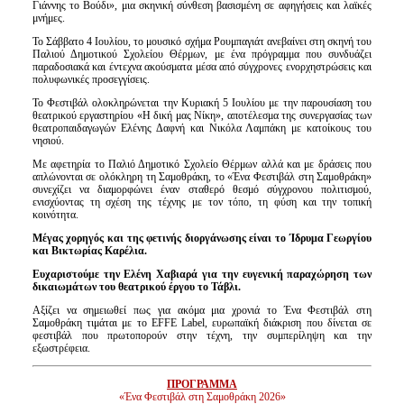
Γιάννης το Βούδι», μια σκηνική σύνθεση βασισμένη σε αφηγήσεις και λαϊκές
μνήμες.
Το Σάββατο 4 Ιουλίου, το μουσικό σχήμα Ρουμπαγιάτ ανεβαίνει στη σκηνή του
Παλιού Δημοτικού Σχολείου Θέρμων, με ένα πρόγραμμα που συνδυάζει
παραδοσιακά και έντεχνα ακούσματα μέσα από σύγχρονες ενορχηστρώσεις και
πολυφωνικές προσεγγίσεις.
Το Φεστιβάλ ολοκληρώνεται την Κυριακή 5 Ιουλίου με την παρουσίαση του
θεατρικού εργαστηρίου «Η δική μας Νίκη», αποτέλεσμα της συνεργασίας των
θεατροπαιδαγωγών Ελένης Δαφνή και Νικόλα Λαμπάκη με κατοίκους του
νησιού.
Με αφετηρία το Παλιό Δημοτικό Σχολείο Θέρμων αλλά και με δράσεις που
απλώνονται σε ολόκληρη τη Σαμοθράκη, το «Ένα Φεστιβάλ στη Σαμοθράκη»
συνεχίζει να διαμορφώνει έναν σταθερό θεσμό σύγχρονου πολιτισμού,
ενισχύοντας τη σχέση της τέχνης με τον τόπο, τη φύση και την τοπική
κοινότητα.
Μέγας χορηγός και της φετινής διοργάνωσης είναι το Ίδρυμα Γεωργίου
και Βικτωρίας Καρέλια
.
Ευχαριστούμε την Ελένη Χαβιαρά για την ευγενική παραχώρηση των
δικαιωμάτων του θεατρικού έργου το Τάβλι.
Αξίζει να σημειωθεί πως για ακόμα μια χρονιά το Ένα Φεστιβάλ στη
Σαμοθράκη τιμάται με το EFFE Label, ευρωπαϊκή διάκριση που δίνεται σε
φεστιβάλ που πρωτοπορούν στην τέχνη, την συμπερίληψη και την
εξωστρέφεια.
ΠΡΟΓΡΑΜΜΑ
«Ένα Φεστιβάλ στη Σαμοθράκη 2026»