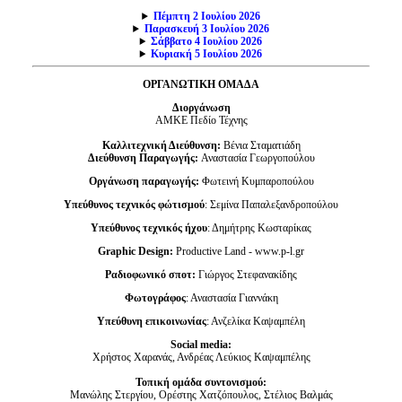
Πέμπτη 2 Ιουλίου 2026
Παρασκευή 3 Ιουλίου 2026
Σάββατο 4 Ιουλίου 2026
Κυριακή 5 Ιουλίου 2026
ΟΡΓΑΝΩΤΙΚΗ ΟΜΑΔΑ
Διοργάνωση
ΑΜΚΕ Πεδίο Τέχνης
Καλλιτεχνική Διεύθυνση:
Βένια Σταματιάδη
Διεύθυνση Παραγωγής:
Αναστασία Γεωργοπούλου
Οργάνωση παραγωγής:
Φωτεινή Κυμπαροπούλου
Υπεύθυνος τεχνικός φώτισμού
: Σεμίνα Παπαλεξανδροπούλου
Υπεύθυνος τεχνικός ήχου
: Δημήτρης Κωσταρίκας
Graphic Design:
Productive Land - www.p-l.gr
Ραδιοφωνικό σποτ:
Γιώργος Στεφανακίδης
Φωτογράφος
: Αναστασία Γιαννάκη
Υπεύθυνη επικοινωνίας
: Ανζελίκα Καψαμπέλη
Social media:
Χρήστος Χαρανάς, Ανδρέας Λεύκιος Καψαμπέλης
Τοπική ομάδα συντονισμού:
Μανώλης Στεργίου, Ορέστης Χατζόπουλος, Στέλιος Βαλμάς