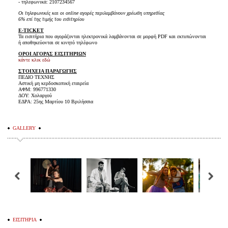
- τηλεφωνικά: 2107234567
Οι τηλεφωνικές και οι online αγορές περιλαμβάνουν χρέωση υπηρεσίας
6% επί της τιμής του εισιτηρίου
E-TICKET
Τα εισιτήρια που αγοράζονται ηλεκτρονικά λαμβάνονται σε μορφή PDF και εκτυπώνονται
ή αποθηκεύονται σε κινητό τηλέφωνο
ΟΡΟΙ ΑΓΟΡΑΣ ΕΙΣΙΤΗΡΙΩΝ
κάντε κλικ εδώ
ΣΤΟΙΧΕΙΑ ΠΑΡΑΓΩΓΗΣ
ΠΕΔΙΟ ΤΕΧΝΗΣ
Αστική μη κερδοσκοπική εταιρεία
ΑΦΜ: 996771330
ΔΟΥ: Χολαργού
ΕΔΡΑ: 25ης Μαρτίου 10 Βριλήσσια
GALLERY
ΕΙΣΙΤΗΡΙΑ