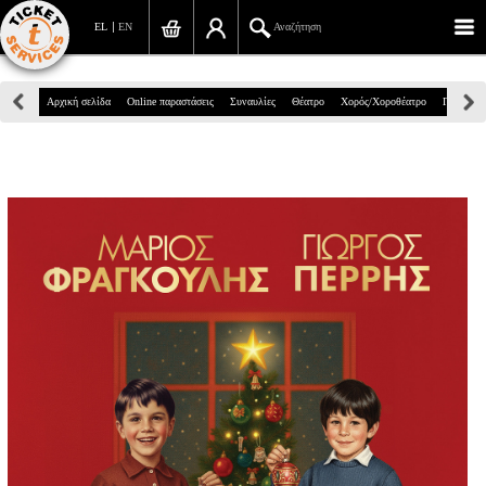
EL
EN
Αναζήτηση
Πανεπιστημίου 39, Αθήνα
Αρχική σελίδα
Online παραστάσεις
Συναυλίες
Θέατρο
Χορός/Χοροθέατρο
Παιδικά
210 7234567
info@ticketservices.gr
Αναζήτηση
Σύνδεση/Εγγραφή
Παραγγελία
Αναζήτηση παραγγελίας
Προσωπικά Δεδομένα
Πληροφορίες