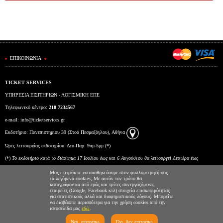
ΕΠΙΚΟΙΝΩΝΙΑ
TICKET SERVICES
ΥΠΗΡΕΣΙΑ ΕΙΣΙΤΗΡΙΩΝ - ΛΟΓΙΣΜΙΚΗ ΕΠΕ
Τηλεφωνικό κέντρο:
210 7234567
e-mail:
info@ticketservices.gr
Εκδοτήριο: Πανεπιστημίου 39 (Στοά Πεσμαζόγλου), Αθήνα
Ώρες λειτουργίας εκδοτηρίου: Δευ-Παρ: 9πμ-5μμ (*)
(*)
To εκδοτήριο κατά το διάστημα 17 Ιουλίου έως και 6 Αυγούστου θα λειτουργεί Δευτέρα έως
Παρασκευή από τις 10:00 έως τις 15:00.
Μας επιτρέπετε να αποθηκεύουμε στον φυλλομετρητή σας
τα λεγόμενα cookies; Με αυτόν τον τρόπο θα
καταγράφονται από εμάς και τρίτες συνεργαζόμενες
εταιρείες (Google, Facebook κτλ) στοιχεία επισκεψιμότητας
για στατιστικούς αλλά και διαφημιστικούς λόγους. Μπορείτε
να διαβάσετε περισσότερα για την χρήση cookies από την
ιστοσελίδα μας
εδώ
.
Ναι, επιτρέπω
Όχι, δεν επιτρέπω