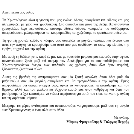
Αγαπημένοι μας φίλοι,
Τα Χριστούγεννα είναι η γιορτή που μας ενώνει όλους, οικογένεια και φίλους και μας
πλημμυρίζει με χαρά και χρυσόσκονη. Στο άκουσμα και μόνο της λέξης Χριστούγεννα
χαμογελάμε λίγο περισσότερο, κάνουμε λίστες δώρων, γινόμαστε πιο αυθόρμητοι,
ονειρευόμαστε μελομακάρονα και κουραμπιέδες και χαζεύουμε τα φωτάκια στο δέντρο.
Τη φετινή χρονιά, καθώς ο κόσμος μας συνεχίζει να ραγίζει, νιώσαμε πιο έντονα από
ποτέ την ανάγκη να κρατηθούμε από αυτά που μας συνδέουν: το φως, την ελπίδα, την
ειρήνη, τη χαρά και την αγάπη.
Με αυτή τη διάθεση στις καρδιές μας και με τους δύο μικρούς μας εαυτούς στην αφίσα,
συναντιόμαστε ξανά μαζί επί σκηνής τον Δεκέμβριο για να σας ταξιδέψουμε στα
Χριστουγεννιάτικα όνειρα των παιδικών μας χρόνων, όπου όλα ήταν ασφαλή,
ξέγνοιαστα, ζεστά και αθώα.
Αυτές τις βραδιές τις ονειρευόμαστε σαν μία ζεστή αγκαλιά, όπου όλοι μαζί θα
μαζευτούμε σαν μία μεγάλη οικογένεια και θα τραγουδήσουμε την αγάπη. Εμείς
αποφασίσαμε ότι ακόμα υπάρχει φως, αρκεί να καταφέρουμε να κοιτάξουμε και τον
8χρονο, αλλά και τον μελλοντικό 80χρονο εαυτό μας στον καθρέφτη και όταν τον
ρωτήσουμε τι έχει καταφέρει, να νιώσει περήφανος για αυτό που είναι και για την αγάπη
και τη χαρά που μοίρασε.
Μετράμε τις μέρες αντίστροφα και ανυπομονούμε να γιορτάσουμε μαζί σας τη μαγεία
των Χριστουγέννων, ο ένας πλάι στον άλλο.
Με αγάπη,
Μάριος Φραγκούλης & Γιώργος Περρής