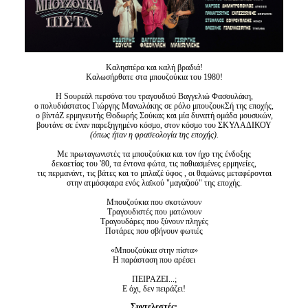
Είσοδος διαχειριστή
Καλησπέρα και καλή βραδιά!
Καλωσήρθατε στα μπουζούκια του 1980!
Η Sουρεάλ περσόνα του τραγουδιού Βαγγελιώ Φασουλάκη,
ο πολυδιάστατος Γιώργης Μανωλάκης σε ρόλο μπουζουκΣή της εποχής,
ο βίντάΖ ερμηνευτής Θοδωρής Σούκας και μία δυνατή ομάδα μουσικών,
βουτάνε σε έναν παρεξηγημένο κόσμο, στον κόσμο του ΣΚΥΛΑΔΙΚΟΥ
(όπως ήταν η φρασεολογία της εποχής).
Με πρωταγωνιστές τα μπουζούκια και τον ήχο της ένδοξης
δεκαετίας του '80, τα έντονα φώτα, τις παθιασμένες ερμηνείες,
τις περμανάντ, τις βάτες και το μπλαζέ ύφος , οι θαμώνες μεταφέρονται
στην ατμόσφαιρα ενός λαϊκού "μαγαζιού" της εποχής.
Μπουζούκια που σκοτώνουν
Τραγουδιστές που ματώνουν
Τραγουδάρες που ξύνουν πληγές
Ποτάρες που σβήνουν φωτιές
«Μπουζούκια στην πίστα»
Η παράσταση που αρέσει
ΠΕΙΡΑΖΕΙ...;
Ε όχι, δεν πειράζει!
Συντελεστές: