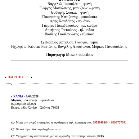
Βαγγελιώ Φασουλάκη - φωνή
Γιώργης Μανωλάκης, μπουζούκι - φωνή
Θοδωρής Σούκας - φωνή
Παναγιώτης Καπιζιώνης - μπουζούκι
Άρης Κονιδάρης - αρμόνιο
Γιώργος Παπαδόπουλος - ηλ. κιθάρα
Δημήτρης Τσεκούρας - ηλ.μπάσο
Βασίλης Γιασλακιώτης - τύμπανα
Σχεδιασμός φωτισμού: Γιώργος Ρώμας
Ηχοληψία: Κώστας Ραπτάκης, Βαγγέλης Απόστολου, Μάρκος Πινακουλάκης
Παραγωγή:
Musa Productions
ΠΛΗΡΟΦΟΡΙΕΣ
•
ΧΑΝΙΑ
-
3/08/2026
Μορφές Live
πρώην Βαρελάδικο
(εξωτερικός χώρος)
Επαρχ. οδός Χανίων - Σούγιας 73005
👉 Μετά την αγορά εισιτηρίου απαραίτητη η τηλ. κράτηση στα:
6955648164
-
6999727091
👉 Το εισιτήριο δεν περιλαμβάνει ποτό
👉 Υποχρεωτική κατανάλωση μία απλή φιάλη ανά τέσσερα άτομα (100€)