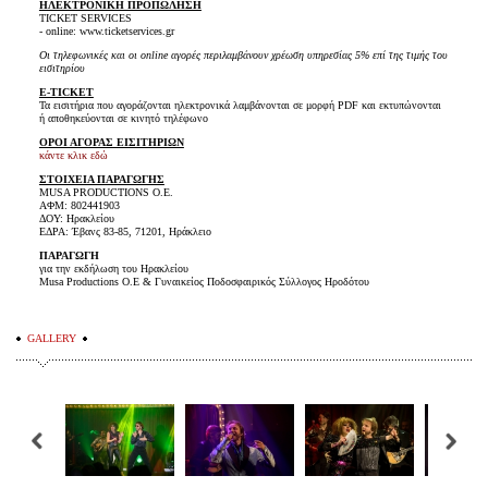
ΗΛΕΚΤΡΟΝΙΚΗ ΠΡΟΠΩΛΗΣΗ
TICKET SERVICES
- online: www.ticketservices.gr
Οι τηλεφωνικές και οι online αγορές περιλαμβάνουν χρέωση υπηρεσίας 5% επί της τιμής του
εισιτηρίου
E-TICKET
Τα εισιτήρια που αγοράζονται ηλεκτρονικά λαμβάνονται σε μορφή PDF και εκτυπώνονται
ή αποθηκεύονται σε κινητό τηλέφωνο
ΟΡΟΙ ΑΓΟΡΑΣ ΕΙΣΙΤΗΡΙΩΝ
κάντε κλικ εδώ
ΣΤΟΙΧΕΙΑ ΠΑΡΑΓΩΓΗΣ
MUSA PRODUCTIONS Ο.Ε.
ΑΦΜ: 802441903
ΔΟΥ: Ηρακλείου
ΕΔΡΑ: Έβανς 83-85, 71201, Ηράκλειο
ΠΑΡΑΓΩΓΗ
για την εκδήλωση του Ηρακλείου
Musa Productions O.E & Γυναικείος Ποδοσφαιρικός Σύλλογος Ηροδότου
GALLERY