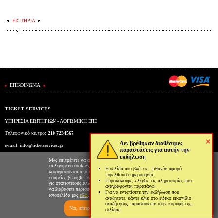
ΕΙΣΙΤΗΡΙΑ
ΕΠΙΚΟΙΝΩΝΙΑ
TICKET SERVICES
ΥΠΗΡΕΣΙΑ ΕΙΣΙΤΗΡΙΩΝ - ΛΟΓΙΣΜΙΚΗ ΕΠΕ
Τηλεφωνικό κέντρο:
210 7234567
×
Δεν βρέθηκαν διαθέσιμες
e-mail:
info@ticketservices.gr
παραστάσεις για αυτήν την
εκδήλωση
Εκδοτήριο: Πανεπιστημίου 39 (Στοά Πεσμαζόγλου), Αθήνα
Μας επιτρέπετε να αποθηκεύουμε στον φυλλομετρητή σας
τα λεγόμενα cookies; Με αυτόν τον τρόπο θα
Η σελίδα που βλέπετε, πιθανόν αφορά
Ώρες λειτουργίας εκδοτηρίου: Δευ-Παρ: 9πμ-5μμ
καταγράφονται από εμάς και τρίτες συνεργαζόμενες
παρελθούσα ημερομηνία.
εταιρείες (Google, Facebook κτλ) στοιχεία επισκεψιμότητας
Παρακαλούμε, ελέγξτε τις πληροφορίες που
για στατιστικούς αλλά και διαφημιστικούς λόγους. Μπορείτε
αναγράφονται παραπάνω
να διαβάσετε περισσότερα για την χρήση cookies από την
Για να εντοπίσετε την εκδήλωση που
ιστοσελίδα μας
εδώ
.
αναζητάτε, κάντε κλικ στο ειδικό εικονίδιο
αναζήτησης παραστάσεων στην κορυφή της
Ναι, επιτρέπω
Όχι, δεν επιτρέπω
σελίδας
Ticketing System by TicketServices.gr