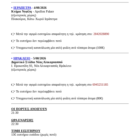
•
ΙΕΡΑΠΕΤΡΑ
-
4/08/2026
Κτήμα Νεφέλη -
Apollon Palace
(εξωτερικός χώρος)
Πλακούρια, Κάτω Χωριό Ιεράπετρα
👉 Μετά την αγορά εισιτηρίου απαραίτητη η τηλ. κράτηση στo:
2842028890
👉 Το εισιτήριο δεν περιλαμβάνει ποτό
👉 Υποχρεωτική κατανάλωση μία απλή φιάλη ανά τέσσερα άτομα (100€)
•
ΗΡΑΚΛΕΙ
Ο
-
5/08/2026
Δημοτικό Στάδιο Νέας Αλικαρνασσού
Ι. Προκοπίδη 93, Νέα Αλικαρνασσός Ηράκλειο
(εξωτερικός χώρος)
👉 Μετά την αγορά εισιτηρίου απαραίτητη η τηλ. κράτηση στο
6945251185
👉 Το εισιτήριο δεν περιλαμβάνει ποτό
👉 Υποχρεωτική κατανάλωση μία απλή φιάλη ανά τέσσερα άτομα (80€)
ΟΙ ΠΟΡΤΕΣ ΑΝΟΙΓΟΥΝ
21:30
ΩΡΑ ΕΝΑΡΞΗΣ
22:30
ΤΙΜΗ ΕΙΣΙΤΗΡΙΟΥ
15€ εισιτήριο εισόδου (χωρίς ποτό)