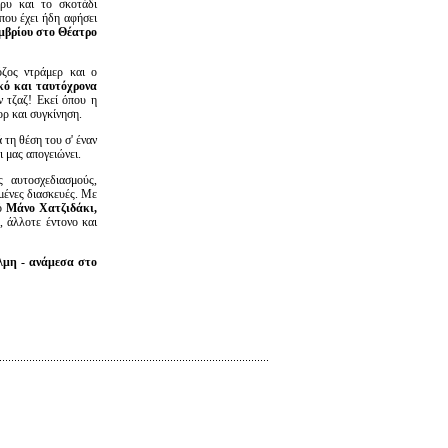
κρυ και το σκοτάδι
που έχει ήδη αφήσει
μβρίου στο Θέατρο
όζος ντράμερ και ο
κό και ταυτόχρονα
ν τζαζ! Εκεί όπου η
ορ και συγκίνηση.
τη θέση του σ' έναν
ι μας απογειώνει.
 αυτοσχεδιασμούς,
μένες διασκευές. Με
πό
Μάνο Χατζιδάκι,
, άλλοτε έντονο και
όλμη -
ανάμεσα στο