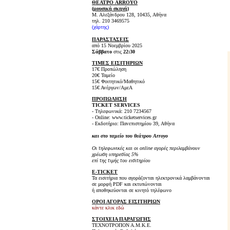
ΘΕΑΤΡΟ ARROYO
(μουσική σκηνή)
Μ. Αλεξάνδρου 128, 10435, Αθήνα
τηλ. 210 3469575
(
χάρτης
)
ΠΑΡΑΣΤΑΣΕΙΣ
από 15 Νοεμβρίου 2025
Σάββατο
στις
22:30
ΤΙΜΕΣ ΕΙΣΙΤΗΡΙΩΝ
17€ Προπώληση
20€ Ταμείο
15€ Φοιτητικό/Μαθητικό
15€ Ανέργων/ΑμεΑ
ΠΡΟΠΩΛΗΣΗ
TICKET
SERVICES
- Τηλεφωνικά: 210 7234567
- Online: www.ticketservices.gr
- Εκδοτήριο: Πανεπιστημίου 39, Αθήνα
και στο ταμείο του θεάτρου Arroyo
Οι τηλεφωνικές και οι online αγορές περιλαμβάνουν
χρέωση υπηρεσίας 5%
επί της τιμής του εισιτηρίου
E-TICKET
Τα εισιτήρια που αγοράζονται ηλεκτρονικά λαμβάνονται
σε μορφή PDF και εκτυπώνονται
ή αποθηκεύονται σε κινητό τηλέφωνο
ΟΡΟΙ ΑΓΟΡΑΣ ΕΙΣΙΤΗΡΙΩΝ
κάντε κλικ εδώ
ΣΤΟΙΧΕΙΑ ΠΑΡΑΓΩΓΗΣ
ΤΕΧΝΟΤΡΟΠΟΝ Α.Μ.Κ.Ε.