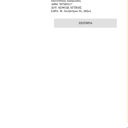
Πολιτιστικές Εκδηλώσεις
ΑΦΜ: 997685517
ΔΟΥ: ΚΕΦΟΔΕ ΑΤΤΙΚΗΣ
ΕΔΡΑ: Μ. Αλεξάνδρου 95, Αθήνα
ΕΙΣΙΤΗΡΙΑ