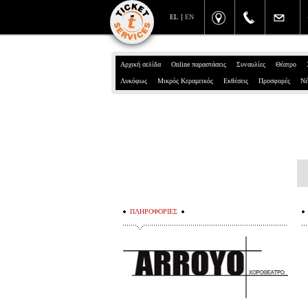
EL
EN
Αρχική σελίδα
Online παραστάσεις
Συναυλίες
Θέατρο
Λυκόφως
Μικρός Κεραμεικός
Εκθέσεις
Προσφορές
Νέ
ΠΛΗΡΟΦΟΡΙΕΣ