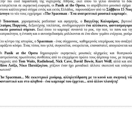
Στην πιο cool παράσταση της νυχτερινής Αθήνας, εκεί όπου το γέλιο συναντά το δά
μετατρέπεται σε εκρηκτική ευφορία, οι
Panik at the Opera
, το απρόβλεπτο μουσικό σχήμα 
έντονο καλλιτεχνικό στίγμα εντός και εκτός Ελλάδος, παρουσιάζουν από το
Σάββατο 15 Νοε
Arroyo
το νέο τους εγχείρημα:
«The Spaceman - Ένα ανατρεπτικό μουσικό καμπαρέ»
.
Ο
Tenorman
, χαρισματικός performer και αφηγητής, ο
Βαγγέλης Καλαμάρας
, βιρτου
Σταύρος Παργινός
, δεξιοτέχνης τσελίστας, συνδημιουργούν
ένα αλλόκοτο, φαντασμαγορι
οικείο μουσικό σύμπαν.
Εκεί όπου το καμπαρέ συναντά το ροκ, την ποπ, το πανκ και τη
θεατρικότητα, η ένταση και ο αυτοσχεδιασμός μπλέκονται σε ένα show γεμάτο ενέργεια, χιούμ
Στο κέντρο της ιστορίας, ο
Spaceman
- ένας σύγχρονος, καθημερινός υπερήρωας που αναζητά 
αράξενο κόσμο. Ένας τύπος που γελά, συγκινείται, ονειρεύεται, επαναστατεί, απογειώνεται κα
Οι
Panik at the Opera
δημιουργούν εκρηκτικές μουσικές αλχημείες και θεατρικούς
παντρεύοντας πρωτότυπες συνθέσεις από το επερχόμενο πρώτο τους άλμπουμ τους, με πειραγ
επιρροές από
Tom Waits, Radiohead, Nick Cave, David Bowie, Kurt Weill
, αλλά και α
Μάνο Λοΐζο, Νίκο Παπάζογλου
, χτίζουν έναν ήχο μοναδικό: άλλοτε σκοτεινό και υπόγειο
φωτεινό!
The Spaceman...
M
ε εκκεντρικό χιούμορ, αλληλεπίδραση με το κοινό και σκηνική τ
φανταστικό και στο αληθινό -
έ
να καμπαρέ που έρχεται... από άλλον πλανήτη!