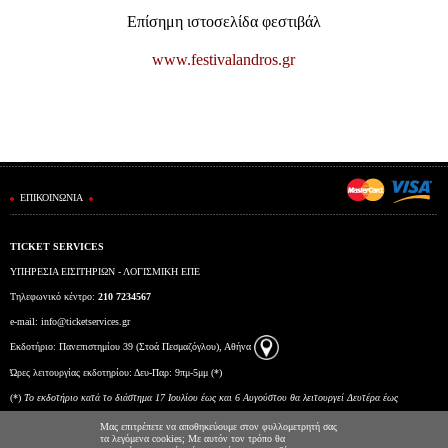
Είσοδος διαχειριστή
Επίσημη ιστοσελίδα φεστιβάλ
www.festivalandros.gr
ΕΠΙΚΟΙΝΩΝΙΑ
TICKET SERVICES
ΥΠΗΡΕΣΙΑ ΕΙΣΙΤΗΡΙΩΝ - ΛΟΓΙΣΜΙΚΗ ΕΠΕ
Τηλεφωνικό κέντρο:
210 7234567
e-mail:
info@ticketservices.gr
Εκδοτήριο: Πανεπιστημίου 39 (Στοά Πεσμαζόγλου), Αθήνα
Ώρες λειτουργίας εκδοτηρίου: Δευ-Παρ: 9πμ-5μμ (*)
(*)
To εκδοτήριο κατά το διάστημα 17 Ιουλίου έως και 6 Αυγούστου θα λειτουργεί Δευτέρα έως
Παρασκευή από τις 10:00 έως τις 15:00.
Μας επιτρέπετε να αποθηκεύουμε στον φυλλομετρητή σας
τα λεγόμενα cookies; Με αυτόν τον τρόπο θα