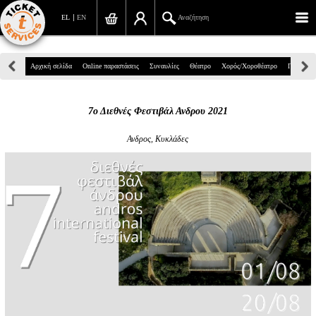
EL
EN
Αναζήτηση
Πανεπιστημίου 39, Αθήνα
Αρχική σελίδα
Online παραστάσεις
Συναυλίες
Θέατρο
Χορός/Χοροθέατρο
Παιδικά
210 7234567
7ο Διεθνές Φεστιβάλ Ανδρου 2021
info@ticketservices.gr
Ανδρος, Κυκλάδες
Αναζήτηση
Σύνδεση/Εγγραφή
Παραγγελία
Αναζήτηση παραγγελίας
Προσωπικά Δεδομένα
Πληροφορίες