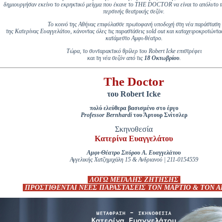
Είσοδος διαχειριστή
δημιουργήσαν εκείνο το εκρηκτικό μείγμα που έκανε το THE DOCTOR να είναι το απόλυτο tal
περσινής θεατρικής σεζόν.
Το κοινό της Αθήνας επιφύλασσε πρωτοφανή υποδοχή στη νέα παράσταση
της Κατερίνας Ευαγγελάτου, κάνοντας όλες τις παραστάσεις sold out και καταχειροκροτώντ
κατάμεστο Αμφι-θέατρο.
Τώρα, το συνταρακτικό θρίλερ του Robert Icke επιστρέφει
και τη νέα σεζόν από τις
18 Οκτωβρίου
.
The Doctor
του Robert Icke
πολύ ελεύθερα βασισμένο στο έργο
Professor Bernhardi
του Άρτουρ Σνίτσλερ
Σκηνοθεσία
Κατερίνα Ευαγγελάτου
Αμφι-Θέατρο Σπύρου Α. Ευαγγελάτου
Αγγελικής Χατζημιχάλη 15 & Ανδριανού | 211-0154559
ΛΟΓΩ ΜΕΓΑΛΗΣ ΖΗΤΗΣΗΣ
ΠΡΟΣΤΙΘΕΝΤΑΙ ΝΕΕΣ ΠΑΡΑΣΤΑΣΕΙΣ ΤΟΝ ΜΑΡΤΙΟ & ΤΟΝ Α