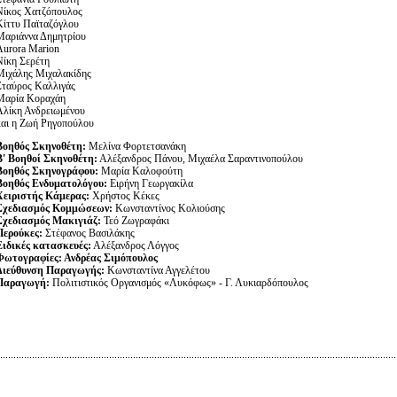
Νίκος Χατζόπουλος
Κίττυ Παϊταζόγλου
Μαριάννα Δημητρίου
Aurora Marion
Νίκη Σερέτη
Μιχάλης Μιχαλακίδης
Σταύρος Καλλιγάς
Μαρία Κοραχάη
Αλίκη Ανδρειωμένου
και η Ζωή Ρηγοπούλου
Βοηθός Σκηνοθέτη:
Μελίνα Φορτετσανάκη
Β' Βοηθοί Σκηνοθέτη:
Αλέξανδρος Πάνου, Μιχαέλα Σαραντινοπούλου
Βοηθός Σκηνογράφου:
Μαρία Καλοφούτη
Βοηθός Ενδυματολόγου:
Ειρήνη Γεωργακίλα
Χειριστής Κάμερας:
Χρήστος Κέκες
Σχεδιασμός Κομμώσεων:
Κωνσταντίνος Κολιούσης
Σχεδιασμός Μακιγιάζ:
Τεό Ζωγραφάκι
Περούκες:
Στέφανος Βασιλάκης
Ειδικές κατασκευές:
Αλέξανδρος Λόγγος
Φωτογραφίες: Ανδρέας Σιμόπουλος
Διεύθυνση Παραγωγής:
Κωνσταντίνα Αγγελέτου
Παραγωγή:
Πολιτιστικός Οργανισμός «Λυκόφως» - Γ. Λυκιαρδόπουλος