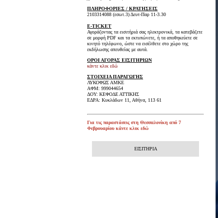
ΠΛΗΡΟΦΟΡΙΕΣ / ΚΡΑΤΗΣΕΙΣ
2103314088 (εσωτ.3) Δευτ-Παρ 11-3.30
E-TICKET
Αγοράζοντας τα εισιτήριά σας ηλεκτρονικά, τα κατεβάζετε
σε μορφή PDF και τα εκτυπώνετε, ή τα αποθηκεύετε σε
κινητό τηλέφωνο, ώστε να εισέλθετε στο χώρο της
εκδήλωσης απευθείας με αυτά.
ΟΡΟΙ ΑΓΟΡΑΣ ΕΙΣΙΤΗΡΙΩΝ
κάντε κλικ εδώ
ΣΤΟΙΧΕΙΑ ΠΑΡΑΓΩΓΗΣ
ΛΥΚΟΦΩΣ ΑΜΚΕ
ΑΦΜ: 999044654
ΔΟΥ: ΚΕΦΟΔΕ ΑΤΤΙΚΗΣ
ΕΔΡΑ: Κυκλάδων 11, Αθήνα, 113 61
Για τις παραστάσεις στη Θεσσαλονίκη από 7
Φεβρουαρίου
κάντε κλικ εδώ
ΕΙΣΙΤΗΡΙΑ