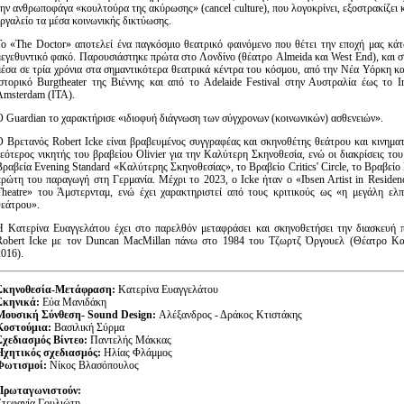
την ανθρωποφάγα «κουλτούρα της ακύρωσης» (cancel culture), που λογοκρίνει, εξοστρακίζει 
εργαλείο τα μέσα κοινωνικής δικτύωσης.
Το «The Doctor» αποτελεί ένα παγκόσμιο θεατρικό φαινόμενο που θέτει την εποχή μας κά
μεγεθυντικό φακό. Παρουσιάστηκε πρώτα στο Λονδίνο (θέατρο Almeida και West End), και σ
μέσα σε τρία χρόνια στα σημαντικότερα θεατρικά κέντρα του κόσμου, από την Νέα Υόρκη κ
ιστορικό Burgtheater της Βιέννης και από το Adelaide Festival στην Αυστραλία έως το Int
Amsterdam (ITA).
O Guardian το χαρακτήρισε «ιδιοφυή διάγνωση των σύγχρονων (κοινωνικών) ασθενειών».
Ο Βρετανός Robert Icke είναι βραβευμένος συγγραφέας και σκηνοθέτης θεάτρου και κινημ
νεότερος νικητής του βραβείου Olivier για την Καλύτερη Σκηνοθεσία, ενώ οι διακρίσεις το
Βραβεία Evening Standard «Καλύτερης Σκηνοθεσίας», το Βραβείο Critics' Circle, το Βραβείο
πρώτη του παραγωγή στη Γερμανία. Μέχρι το 2023, ο Icke ήταν ο «Ibsen Artist in Residence
Theatre» του Άμστερνταμ, ενώ έχει χαρακτηριστεί από τους κριτικούς ως «η μεγάλη ελπ
θεάτρου».
H Κατερίνα Ευαγγελάτου έχει στο παρελθόν μεταφράσει και σκηνοθετήσει την διασκευή 
Robert Icke με τον Duncan MacMillan πάνω στο 1984 του Τζωρτζ Όργουελ (Θέατρο Κα
2016).
Σκηνοθεσία-Μετάφραση:
Κατερίνα Ευαγγελάτου
Σκηνικά:
Εύα Μανιδάκη
Mουσική Σύνθεση- Sound Design:
Αλέξανδρος - Δράκος Κτιστάκης
Κοστούμια:
Βασιλική Σύρμα
Σχεδιασμός Βίντεο:
Παντελής Μάκκας
Ηχητικός σχεδιασμός:
Ηλίας Φλάμμος
Φωτισμοί:
Νίκος Βλασόπουλος
Πρωταγωνιστούν:
Στεφανία Γουλιώτη