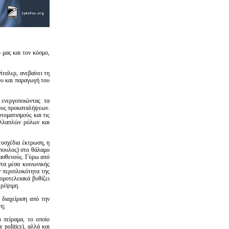
 μας και τον κόσμο,
τσλερ, ανεβαίνει τη
ου και παραγωγή του
 ενεργοποιώντας τα
τους προκαταλήψεων.
υτοματισμούς και τις
ολλαπλών ρόλων και
τοσχέδια έκτρωση, η
όπουλος) στο θάλαμο
ς ασθενούς. Γύρω από
τα μέσα κοινωνικής
ν περιπλοκότητα της
ομοτελειακά βυθίζει
τρέψιμη.
 διαχείριση από την
τη;
ό πείραμα, το οποίο
 politics), αλλά και