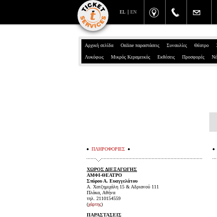
EL
EN
Αρχική σελίδα
Online παραστάσεις
Συναυλίες
Θέατρο
Λυκόφως
Μικρός Κεραμεικός
Εκθέσεις
Προσφορές
Νέ
ΠΛΗΡΟΦΟΡΙΕΣ
ΧΩΡΟΣ ΔΙΕΞΑΓΩΓΗΣ
ΑΜΦΙ-ΘΕΑΤΡΟ
Σπύρου Α. Ευαγγελάτου
Α. Χατζημιχάλη 15 & Αδριανού 111
Πλάκα, Αθήνα
τηλ. 2110154559
(
χάρτης
)
ΠΑΡΑΣΤΑΣΕΙΣ