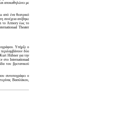
και αποκαθηλώνει με
τω από ένα θεατρικό
τη συνέχεια ανέβηκε
αι το Armory έως το
ernationaal Theater
ατογράφου. Υπήρξε ο
υ περιλαμβάνουν δύο
 Kurt Hübner για την
 στο Internationaal
ίδα του βρετανικού
που συνυπογράφει ο
τερίνας Βασιλάκου,