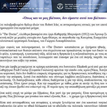
«Όπως και να μας βλέπουν,
δεν είμαστε αυτό που βλέπουν»
Στο πολυβραβευμένο θρίλερ ιδεών του Robert Icke, οι αντικρουόμενες οπτικές για τον εαυτό
δημιουργούν ένα εκρηκτικό μείγμα.
Το "The Doctor", ελεύθερα βασισμένο στο έργο
Καθηγητής Μπερνάρντι
(1912) του Άρτουρ Σνί
φετινή σεζόν με μεγάλη επιτυχία στο Αμφι-Θέατρο, σε σκηνοθεσία της Κατερίνας Ευαγγελάτ
πολιτιστικού οργανισμού Λυκόφως, του Γιώργου Λυκιαρδόπουλου.
Έργο ευφυές και πολυπρισματικό, το «The Doctor» καταπιάνεται με ζητήματα ηθικής,
αντανακλαστικά των θεατών απέναντι στα στερεότυπα και προκαλώντας τα όρια των δικών 
Το φύλο, η καταγωγή, η κοινωνική τάξη, αλλά και η θρησκεία ή η σεξουαλικότητα, με τους α
«ταμπέλες» που τα συνοδεύουν, λειτουργούν σαν έναυσμα για ένα επί σκηνής παιχνίδι π
ταυτοτήτων που κόβει την ανάσα.
Όταν μία έφηβη μεταφέρεται σε κρίσιμη κατάσταση στο Ινστιτούτο Elizabeth μετά από μια αυ
Καθηγήτρια Ρουθ Γουλφ (Στεφανία Γουλιώτη) αρνείται την είσοδο ενός ιερέα (Νίκος Χατζ
ου κοριτσιού, διότι δεν διαθέτει επαρκείς πληροφορίες για τις θρησκευτικές πεποιθήσεις τη
αυτήν την απόφαση, ξεσπά ένα σκάνδαλο που σύντομα λαμβάνει ανεξέλεγκτες διαστάσεις σ
δικτύωσης. Οι διαστρεβλώσεις κάθε είδους διαδέχονται η μία την άλλη, αναδεικνύοντας τη
κατάστασης. Όλοι έχουν γνώμη. Kαι την εκφράζουν με πάθος μέσα σε αυτήν τη δίνη που ν
μαζί της όποιον βρεθεί στο επίκεντρό της. Η πορεία προς την αποκαθήλωση φαντάζει μη ανασ
Eίναι καλή εποχή να μιλάμε για Εβραίους; Και γιατί όχι για γιατρούς; Είναι προτιμότερη η
γεσία; Πώς βλέπουμε μια γυναίκα που ασκεί εξουσία; Και ... τι χρώμα έχει η θρησκευτική πίσ
Μέσα από αντιπαραθέσεις και αντιφάσεις η ιστορία ξετυλίγεται σαν ένα καυστικό νοητικ
ναδεικνύει όχι μόνο τα ηθικά διλήμματα και τα αδιέξοδα της πολιτικής ταυτοτήτων (identity