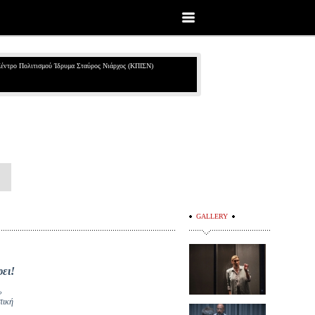
έντρο Πολιτισμού Ίδρυμα Σταύρος Νιάρχος (ΚΠΙΣΝ)
GALLERY
φει!
»
τική