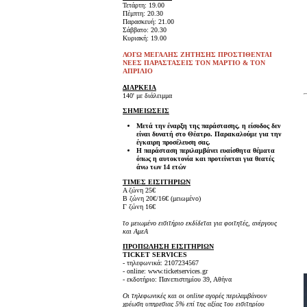
Τετάρτη: 19.00
Πέμπτη: 20.30
Παρασκευή: 21.00
Σάββατο: 20.30
Κυριακή: 19.00
ΛΟΓΩ ΜΕΓΑΛΗΣ ΖΗΤΗΣΗΣ ΠΡΟΣΤΙΘΕΝΤΑΙ
ΝΕΕΣ ΠΑΡΑΣΤΑΣΕΙΣ ΤΟΝ ΜΑΡΤΙΟ & ΤΟΝ
ΑΠΡΙΛΙΟ
ΔΙΑΡΚΕΙΑ
140' με διάλειμμα
ΣΗΜΕΙΩΣΕΙΣ
Μετά την έναρξη της παράστασης, η είσοδος δεν
είναι δυνατή στο Θέατρο. Παρακαλούμε για την
έγκαιρη προσέλευση σας.
Η παράσταση περιλαμβάνει ευαίσθητα θέματα
όπως η αυτοκτονία και προτείνεται για θεατές
άνω των 14 ετών
ΤΙΜΕΣ ΕΙΣΙΤΗΡΙΩΝ
Α ζώνη 25€
Β ζώνη 20€/16€ (μειωμένο)
Γ ζώνη 16€
το μειωμένο εισιτήριο εκδίδεται για φοιτητές, ανέργους
και ΑμεΑ
ΠΡΟΠΩΛΗΣΗ ΕΙΣΙΤΗΡΙΩΝ
TICKET SERVICES
- τηλεφωνικά: 2107234567
- online: www.ticketservices.gr
- εκδοτήριο: Πανεπιστημίου 39, Αθήνα
Οι τηλεφωνικές και οι online αγορές περιλαμβάνουν
χρέωση υπηρεσιας 5% επί της αξίας του εισιτηρίου