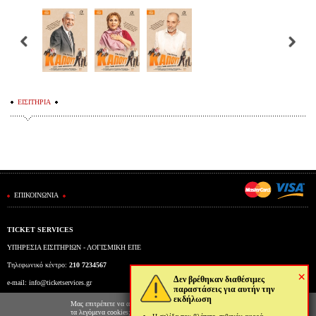
ΕΙΣΙΤΗΡΙΑ
ΕΠΙΚΟΙΝΩΝΙΑ
TICKET SERVICES
ΥΠΗΡΕΣΙΑ ΕΙΣΙΤΗΡΙΩΝ - ΛΟΓΙΣΜΙΚΗ ΕΠΕ
Τηλεφωνικό κέντρο:
210 7234567
×
Δεν βρέθηκαν διαθέσιμες
e-mail:
info@ticketservices.gr
παραστάσεις για αυτήν την
εκδήλωση
Εκδοτήριο: Πανεπιστημίου 39 (Στοά Πεσμαζόγλου), Αθήνα
Μας επιτρέπετε να αποθηκεύουμε στον φυλλομετρητή σας
τα λεγόμενα cookies; Με αυτόν τον τρόπο θα