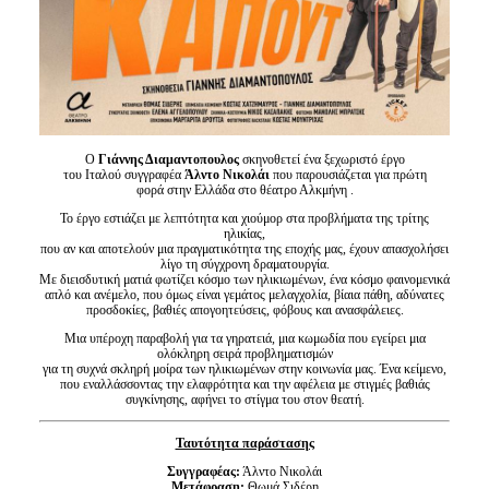
Ο
Γιάννης Διαμαντοπουλος
σκηνοθετεί ένα ξεχωριστό έργο
του Ιταλού συγγραφέα
Άλντο Νικολάι
που παρουσιάζεται για πρώτη
φορά στην Ελλάδα στο θέατρο Αλκμήνη .
Το έργο εστιάζει με λεπτότητα και χιούμορ στα προβλήματα της τρίτης
ηλικίας,
που αν και αποτελούν μια πραγματικότητα της εποχής μας, έχουν απασχολήσει
λίγο τη σύγχρονη δραματουργία.
Mε διεισδυτική ματιά
φωτίζει
κόσμο των ηλικιωμένων, ένα κόσμο φαινομενικά
απλό και ανέμελο, που όμως είναι γεμάτος μελαγχολία, βίαια πάθη, αδύνατες
προσδοκίες, βαθιές απογοητεύσεις, φόβους και ανασφάλειες.
Μια υπέροχη παραβολή για τα γηρατειά, μια κωμωδία που εγείρει μια
ολόκληρη σειρά προβληματισμών
για τη συχνά σκληρή μοίρα των ηλικιωμένων στην κοινωνία μας. Ένα κείμενο,
που εναλλάσσοντας την ελαφρότητα και την αφέλεια με στιγμές βαθιάς
συγκίνησης, αφήνει το στίγμα του στον θεατή.
Ταυτότητα παράστασης
Συγγραφέας:
Άλντο Νικολάι
Μετάφραση:
Θωμά Σιδέρη