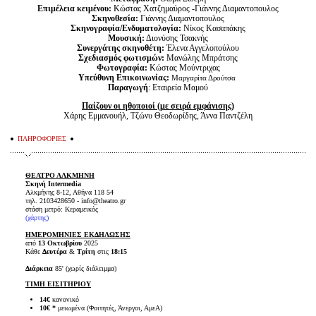
Επιμέλεια κειμένου:
Κώστας Χατζημαύρος -Γιάννης Διαμαντοπουλος
Σκηνοθεσία:
Γιάννης Διαμαντοπουλος
Σκηνογραφία/Ενδυματολογία:
Νίκος Κασαπάκης
Μουσική:
Διονύσης Τσακνής
Συνεργάτης σκηνοθέτη:
Έλενα Αγγελοπούλου
Σχεδιασμός φωτισμών:
Μανώλης Μπράτσης
Φωτογραφία:
Κώστας Μούντριχας
Υπεύθυνη Επικοινωνίας:
Μαργαρίτα Δρούτσα
Παραγωγή
: Εταιρεία Μαμού
Παίζουν
οι ηθοποιοί
(με σειρά εμφάνισης)
Χάρης Εμμανουήλ, Τζώνυ Θεοδωρίδης, Άννα Παντζέλη
ΠΛΗΡΟΦΟΡΙΕΣ
ΘΕΑΤΡΟ ΑΛΚΜΗΝΗ
Σκηνή Intermedia
Αλκμήνης 8-12, Αθήνα 118 54
τηλ. 2103428650 - info@theatro.gr
στάση μετρό: Κεραμεικός
(
χάρτης
)
ΗΜΕΡΟΜΗΝΙΕΣ ΕΚΔΗΛΩΣΗΣ
από
13 Οκτωβρίου
2025
Κάθε
Δευτέρα
&
Τρίτη
στις
18:15
Διάρκεια
85' (χωρίς διάλειμμα)
ΤΙΜΗ ΕΙΣΙΤΗΡΙΟΥ
14€
κανονικό
10€ *
μειωμένα (Φοιτητές, Άνεργοι, ΑμεΑ)