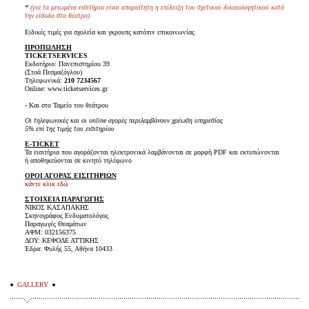
*
(για τα μειωμένα εισιτήρια είναι
απαραίτητη η επίδειξη του σχετικού δικαιολογητικού κατά
την είσοδο στο θέατρο)
Ειδικές τιμές για σχολεία και γκρουπς κατόπιν επικοινωνίας
ΠΡΟΠΩΛΗΣΗ
TICKET
SERVICES
Εκδοτήριο: Πανεπιστημίου 39
(Στοά Πεσμαζόγλου)
Τηλεφωνικά:
210 7234567
Online: www.ticketservices.gr
-
Και στο Ταμείο του θεάτρου
Οι τηλεφωνικές και οι online αγορές περιλαμβάνουν χρέωση υπηρεσίας
5% επί της τιμής του εισιτηρίου
E-TICKET
Τα εισιτήρια που αγοράζονται ηλεκτρονικά λαμβάνονται σε μορφή PDF και εκτυπώνονται
ή αποθηκεύονται σε κινητό τηλέφωνο
ΟΡΟΙ ΑΓΟΡΑΣ ΕΙΣΙΤΗΡΙΩΝ
κάντε κλικ εδώ
ΣΤΟΙΧΕΙΑ ΠΑΡΑΓΩΓΗΣ
ΝΙΚΟΣ ΚΑΣΑΠΑΚΗΣ
Σκηνογράφος Ενδυματολόγος
Παραγωγές Θεαμάτων
ΑΦΜ: 032156375
ΔΟΥ: ΚΕΦΟΔΕ ΑΤΤΙΚΗΣ
Έδρα: Φυλής 55, Αθήνα 10433
GALLERY