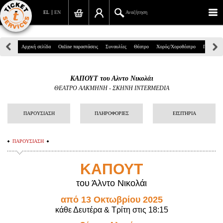
EL
EN
Αναζήτηση
Πανεπιστημίου 39, Αθήνα
Αρχική σελίδα
Online παραστάσεις
Συναυλίες
Θέατρο
Χορός/Χοροθέατρο
Παιδικά
210 7234567
ΚΑΠΟΥΤ του Αλντο Νικολάι
info@ticketservices.gr
ΘΕΑΤΡΟ ΑΛΚΜΗΝΗ
-
ΣΚΗΝΗ INTERMEDIA
Αναζήτηση
ΠΑΡΟΥΣΙΑΣΗ
ΠΛΗΡΟΦΟΡΙΕΣ
ΕΙΣΙΤΗΡΙΑ
Σύνδεση/Εγγραφή
ΠΑΡΟΥΣΙΑΣΗ
Παραγγελία
ΚΑΠΟΥΤ
Αναζήτηση παραγγελίας
του Άλντο Νικολάι
Προσωπικά Δεδομένα
από 13 Οκτωβρίου 2025
Πληροφορίες
κάθε Δευτέρα & Τρίτη στις 18:15