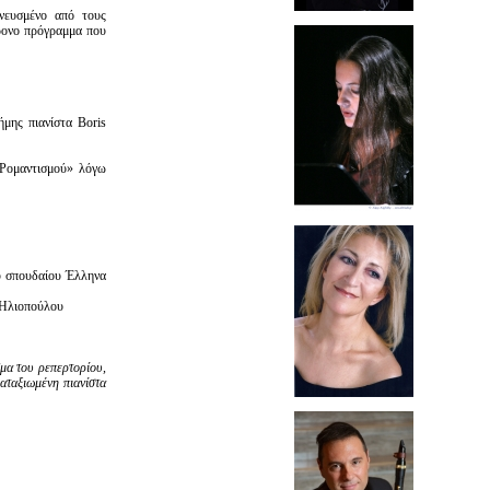
πνευσμένο από τους
χρονο πρόγραμμα που
μης πιανίστα Boris
 Ρομαντισμού» λόγω
ου σπουδαίου Έλληνα
α Ηλιοπούλου
μα του ρεπερτορίου,
αταξιωμένη πιανίστα