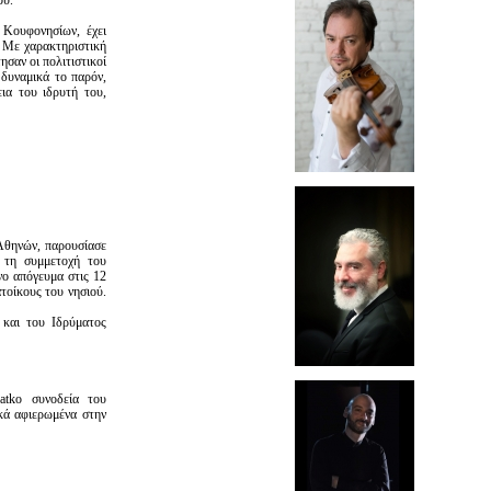
ού.
 Κουφονησίων, έχει
. Με χαρακτηριστική
ησαν οι πολιτιστικοί
 δυναμικά το παρόν,
ια του ιδρυτή του,
Αθηνών, παρουσίασε
 τη συμμετοχή του
ο απόγευμα στις 12
τοίκους του νησιού.
και του Ιδρύματος
atko συνοδεία του
ικά αφιερωμένα στην