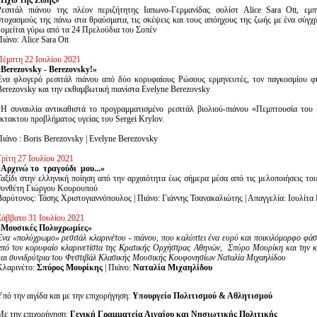
«Ηχώ της Ζωής»
Ρεσιτάλ πιάνου της πλέον περιζήτητης Ιαπωνο-Γερμανίδας σολίστ Alice Sara Ott, εμ
στοχασμούς της πάνω στα θραύσματα, τις σκέψεις και τους απόηχους της ζωής με ένα σύγ
δομείται γύρω από τα 24 Πρελούδια του Σοπέν
ιάνο: Alice Sara Ott
Πέμπτη 22 Ιουλίου 2021
«Berezovsky - Berezovsky!»
Ένα φλογερό ρεσιτάλ πιάνου από δύο κορυφαίους Ρώσους ερμηνευτές, τον παγκοσμίου φή
Berezovsky και την εκθαμβωτική πιανίστα Evelyne Berezovsky
*H συναυλία αντικαθιστά το προγραμματισμένο ρεσιτάλ βιολιού-πιάνου «Πεμπτουσία του
έκτακτου προβλήματος υγείας του Sergei Krylov.
Πιάνο : Boris Berezovsky | Evelyne Berezovsky
Τρίτη 27 Ιουλίου 2021
«Αρχινώ το τραγούδι μου...»
Ταξίδι στην ελληνική ποίηση από την αρχαιότητα έως σήμερα μέσα από τις μελοποιήσεις τ
συνθέτη Γιώργου Κουρουπού
Βαρύτονος: Τάσης Χριστογιαννόπουλος | Πιάνο: Γιάννης Τσανακαλιώτης | Απαγγελία: Ιουλίτ
Σάββατο 31 Ιουλίου 2021
«Μουσικές Πολυχρωμίες»
Ένα «πολύχρωμο» ρεσιτάλ κλαρινέτου - πιάνου, που καλύπτει ένα ευρύ και ποικιλόμορφο φάσ
από τον κορυφαίο κλαρινετίστα της Κρατικής Ορχήστρας Αθηνών, Σπύρο Μουρίκη και την κ
και συνιδρύτρια του Φεστιβάλ Κλασικής Μουσικής Κουφονησίων Ναταλία Μιχαηλίδου
Κλαρινέτο:
Σπύρος Μουρίκης
| Πιάνο:
Ναταλία Μιχαηλίδου
Υπό την αιγίδα και με την επιχορήγηση:
Υπουργείο Πολιτισμού & Αθλητισμού
Με την επιχορήγηση:
Γενική Γραμματεία Αιγαίου και Νησιωτικής Πολιτικής