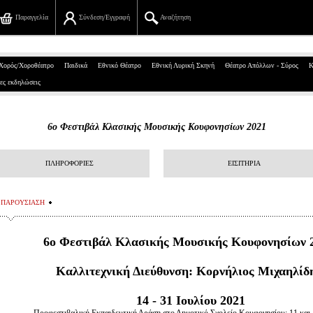
Παραγγελία
Σύνδεση/Εγγραφή
Αναζήτηση
Πανεπιστημίου 39, Αθήνα
Χορός/Χοροθέατρο
Παιδικά
Εθνικό Θέατρο
Εθνική Λυρική Σκηνή
Θέατρο Απόλλων - Σύρος
Κ
ες εκδηλώσεις
210 7234567
info@ticketservices.gr
6o Φεστιβάλ Κλασικής Μουσικής Κουφονησίων 2021
Αναζήτηση
ΠΛΗΡΟΦΟΡΙΕΣ
ΕΙΣΙΤΗΡΙΑ
Σύνδεση/Εγγραφή
Παραγγελία
ΠΑΡΟΥΣΙΑΣΗ
Αναζήτηση παραγγελίας
6ο Φεστιβάλ Κλασικής Μουσικής Κουφονησίων 
Προσωπικά Δεδομένα
Καλλιτεχνική Διεύθυνση: Κορνήλιος Μιχαηλίδ
Πληροφορίες
14 - 31 Ιουλίου 2021