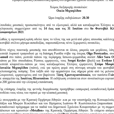
Προφεστιβαλική Εκπαιδευτική Δράση στο Δημοτικό Σχολείο Κουφονησίου: 11 και 
Είσοδος διαχειριστή
Χώρος διεξαγωγής συναυλιών:
Οικία Μιχαηλίδου
Ώρα έναρξης εκδηλώσεων:
20.30
Σπουδαίες μουσικές προσωπικότητες από το εξωτερικό, αλλά και καταξιωμένοι Έλληνες κα
βεληνεκούς συμμετέχουν από τις
14 έως και τις 31 Ιουλίου
στο
6ο Φεστιβάλ Κλ
Κουφονησίων 2021
.
Καθώς η υγειονομική κρίση οδεύει προς το τέλος της και μετά από μήνες απουσίας καλλιτε
φεστιβάλ στέλνει μήνυμα αισιοδοξίας, παρουσιάζοντας πέντε ξεχωριστές συναυλίες.
Πέντε νύχτες ποιοτικής μουσικής που απευθύνονται σε όλους, μικρούς και μεγάλους, λάτρ
ρεσιτάλ λυρικού τραγουδιού με τη διάσημη Ρωσίδα ντίβα της όπερας
Olga Peretyatko
, συ
Samuil
στο πιάνο, ρεσιτάλ πιάνου της περίφημης Ιαπωνο-γερμανίδας σολίστ
Alice Sara O
πιάνου με δύο σπουδαίους Ρώσους ερμηνευτές, τους
Sergei Krylov
(βιολί) και
Evelyne 
ρεσιτάλ κλαρινέτου-πιάνου με τους καταξιωμένους Έλληνες ερμηνευτές
Σπύρο Μουρί
Ναταλία Μιχαηλίδου
(πιάνο), ενώ για πρώτη φορά στη σύντομη ιστορία του φεστιβάλ
μελοποιημένης ποίησης: Ένα ταξίδι από την αρχαιότητα έως σήμερα μέσα από τις μελοπο
Κουρουπού, ερμηνευμένες από τον βαρύτονο Τ
άση Χριστογιαννόπουλο
, τον πιανίστα
Γιάν
σε απαγγελία της
Ιουλίτας Ηλιοπούλου
. Η εκδήλωση εντάσσεται στον συνολικότερο εορτασμ
τα 200 χρόνια από την ελληνική επανάσταση.
Της επίσημης έναρξης της φετινής διοργάνωσης προηγήθηκε εισαγωγική εκπαιδευτική δράσ
συνδέσει τους νέους του νησιού με την κλασική μουσική:
Σε συνεργασία με την Κρατική Ορχήστρα Αθηνών -και με την υποστήριξη της Κοινωφελούς
Νάξου και Μικρών Κυκλάδων και του Ιδρύματος Ιωάννου Φ. Κωστόπουλου [παρουσίασε σ
εκπαιδευτικό πρόγραμμα για τα παιδιά του Δημοτικού Σχολείου Κουφονησίων με τη συμμετ
χάλκινων και κρουστών
«Metallon»
της Κρατικής Ορχήστρας Αθηνών. Το επόμενο απόγευμ