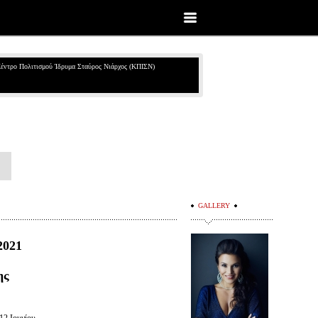
έντρο Πολιτισμού Ίδρυμα Σταύρος Νιάρχος (ΚΠΙΣΝ)
GALLERY
2021
ης