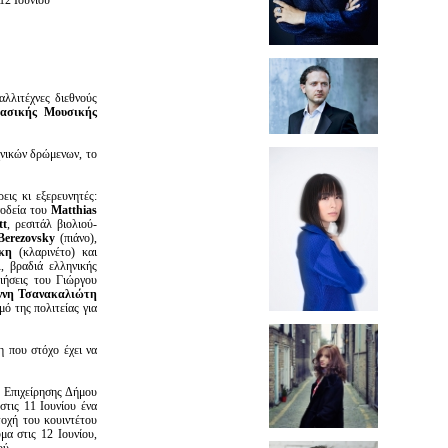
12 Ιουνίου
λλιτέχνες διεθνούς
ασικής Μουσικής
χνικών δρώμενων, το
εις κι εξερευνητές:
νοδεία του
Matthias
tt
, ρεσιτάλ βιολιού-
Berezovsky
(πιάνο),
κη
(κλαρινέτο) και
, βραδιά ελληνικής
ιήσεις του Γιώργου
νη Τσανακαλιώτη
ό της πολιτείας για
η που στόχο έχει να
 Επιχείρησης Δήμου
τις 11 Ιουνίου ένα
οχή του κουιντέτου
α στις 12 Ιουνίου,