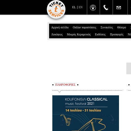
EL
EN
Αρχική σελίδα
Online παραστάσεις
Συναυλίες
Θέατρο
Λυκόφως
Μικρός Κεραμεικός
Εκθέσεις
Προσφορές
Νέ
ΠΛΗΡΟΦΟΡΙΕΣ