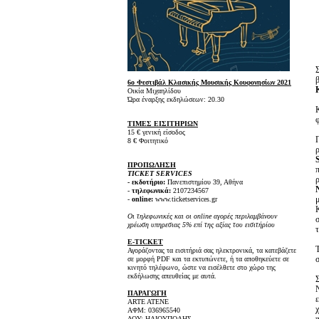
6ο Φεστιβάλ Κλασικής Μουσικής Κουφονησίων 2021
Οικία Μιχαηλίδου
Ώρα έναρξης εκδηλώσεων: 20.30
ΤΙΜΕΣ ΕΙΣΙΤΗΡΙΩΝ
15 € γενική είσοδος
8 € Φοιτητικό
ΠΡΟΠΩΛΗΣΗ
TICKET SERVICES
- εκδοτήριο:
Πανεπιστημίου 39, Αθήνα
-
τηλεφωνικά:
2107234567
-
online:
www.ticketservices.gr
Οι τηλεφωνικές και οι online αγορές περιλαμβάνουν
χρέωση υπηρεσιας 5% επί της αξίας του εισιτήρίου
E-TICKET
Αγοράζοντας τα εισιτήριά σας ηλεκτρονικά, τα κατεβάζετε
σε μορφή PDF και τα εκτυπώνετε, ή τα αποθηκεύετε σε
κινητό τηλέφωνο, ώστε να εισέλθετε στο χώρο της
εκδήλωσης απευθείας με αυτά.
ΠΑΡΑΓΩΓΗ
ARTE ATENE
ΑΦΜ: 036965540
ΔΟΥ: ΗΛΙΟΥΠΟΛΗΣ