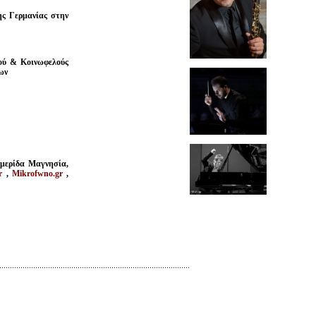
ης Γερμανίας στην
ού & Κοινωφελούς
ων
μερίδα Μαγνησία,
r
,
Mikrofwno.gr
,