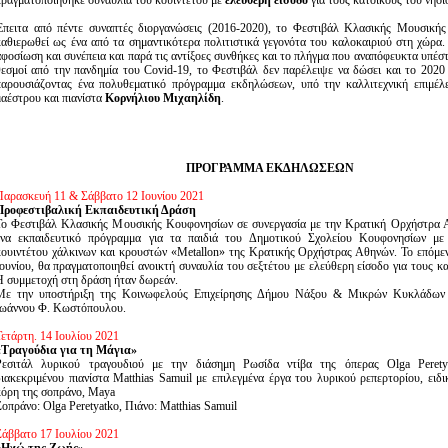
πραγματοποιήθηκε συναυλία του κουιντέτου με
ελεύθερη είσοδο
για τους κατοίκους του νησι
Έπειτα από πέντε συναπτές διοργανώσεις (2016-2020), το Φεστιβάλ Κλασικής Μουσικής
καθιερωθεί ως ένα από τα σημαντικότερα πολιτιστικά γεγονότα του καλοκαιριού στη χώρα
αφοσίωση και συνέπεια και παρά τις αντίξοες συνθήκες και το πλήγμα που αναπόφευκτα υπέστ
θεσμοί από την πανδημία του Covid-19, το Φεστιβάλ δεν παρέλειψε να δώσει και το 2020
παρουσιάζοντας ένα πολυθεματικό πρόγραμμα εκδηλώσεων, υπό την καλλιτεχνική επιμέλε
μαέστρου και πιανίστα
Κορνήλιου Μιχαηλίδη
.
ΠΡΟΓΡΑΜΜΑ ΕΚΔΗΛΩΣΕΩΝ
Παρασκευή 11 & Σάββατο 12 Ιουνίου 2021
Προφεστιβαλική Εκπαιδευτική Δράση
Το Φεστιβάλ Κλασικής Μουσικής Κουφονησίων σε συνεργασία με την Κρατική Ορχήστρα 
ένα εκπαιδευτικό πρόγραμμα για τα παιδιά του Δημοτικού Σχολείου Κουφονησίων με
κουιντέτου χάλκινων και κρουστών «Metallon» της Κρατικής Ορχήστρας Αθηνών. Το επόμεν
Ιουνίου, θα πραγματοποιηθεί ανοικτή συναυλία του σεξτέτου με ελεύθερη είσοδο για τους κα
Η συμμετοχή στη δράση ήταν δωρεάν.
Με την υποστήριξη της Κοινωφελούς Επιχείρησης Δήμου Νάξου & Μικρών Κυκλάδων 
Ιωάννου Φ. Κωστόπουλου.
Τετάρτη. 14 Ιουλίου 2021
«Τραγούδια για τη Μάγια»
Ρεσιτάλ λυρικού τραγουδιού με την διάσημη Ρωσίδα ντίβα της όπερας Olga Perety
διακεκριμένου πιανίστα Matthias Samuil με επιλεγμένα έργα του λυρικού ρεπερτορίου, ειδ
κόρη της σοπράνο, Maya
Σοπράνο: Olga Peretyatko, Πιάνο: Matthias Samuil
Σάββατο 17 Ιουλίου 2021