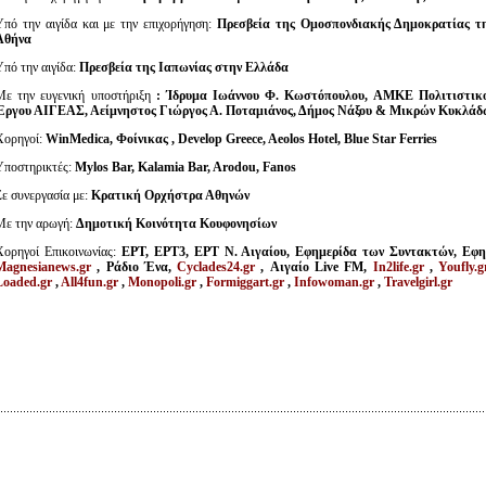
Υπό την αιγίδα και με την επιχορήγηση:
Πρεσβεία της Ομοσπονδιακής Δημοκρατίας τ
Αθήνα
Υπό την αιγίδα:
Πρεσβεία της Ιαπωνίας στην Ελλάδα
Με την ευγενική υποστήριξη
: Ίδρυμα Ιωάννου Φ. Κωστόπουλου, ΑΜΚΕ Πολιτιστικ
Έργου ΑΙΓΕΑΣ, Αείμνηστος Γιώργος Α. Ποταμιάνος,
Δήμος Νάξου & Μικρών Κυκλάδ
Χορηγοί:
WinMedica,
Φοίνικας
, Develop Greece, Aeolos Hotel, Blue Star Ferries
Υποστηρικτές:
Mylos Bar, Kalamia Bar, Arodou, Fanos
Σε συνεργασία με:
Κρατική Ορχήστρα Αθηνών
Με την αρωγή:
Δημοτική Κοινότητα Κουφονησίων
Χορηγοί Επικοινωνίας:
ΕΡΤ, EΡT3, EΡΤ Ν. Αιγαίου, Εφημερίδα των Συντακτών, Εφη
Magnesianews.gr
, Ράδιο Ένα,
Cyclades24.gr
, Αιγαίο Live FM,
In2life.gr
,
Youfly.g
Loaded.gr
,
All4fun.gr
,
Monopoli.gr
,
Formiggart.gr
,
Infowoman.gr
,
Travelgirl.gr