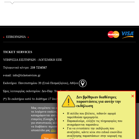
ΕΠΙΚΟΙΝΩΝΙΑ
TICKET SERVICES
ΥΠΗΡΕΣΙΑ ΕΙΣΙΤΗΡΙΩΝ - ΛΟΓΙΣΜΙΚΗ ΕΠΕ
Τηλεφωνικό κέντρο:
210 7234567
e-mail:
info@ticketservices.gr
Εκδοτήριο: Πανεπιστημίου 39 (Στοά Πεσμαζόγλου), Αθήνα
Ώρες λειτουργίας εκδοτηρίου: Δευ-Παρ: 9πμ-5μμ (*)
×
Δεν βρέθηκαν διαθέσιμες
(*)
To εκδοτήριο κατά το διάστημα 17 Ιουλίου έως και 6 Αυγούστου θα λειτουργεί Δευτέρα έως
παραστάσεις για αυτήν την
εκδήλωση
Παρασκευή από τις 10:00 έως τις 15:00.
Μας επιτρέπετε να αποθηκεύουμε στον φυλλομετρητή σας
τα λεγόμενα cookies; Με αυτόν τον τρόπο θα
Η σελίδα που βλέπετε, πιθανόν αφορά
καταγράφονται από εμάς και τρίτες συνεργαζόμενες
παρελθούσα ημερομηνία.
εταιρείες (Google, Facebook κτλ) στοιχεία επισκεψιμότητας
Παρακαλούμε, ελέγξτε τις πληροφορίες που
για στατιστικούς αλλά και διαφημιστικούς λόγους. Μπορείτε
αναγράφονται παραπάνω
να διαβάσετε περισσότερα για την χρήση cookies από την
Για να εντοπίσετε την εκδήλωση που
ιστοσελίδα μας
εδώ
.
αναζητάτε, κάντε κλικ στο ειδικό εικονίδιο
αναζήτησης παραστάσεων στην κορυφή της
Ναι, επιτρέπω
Όχι, δεν επιτρέπω