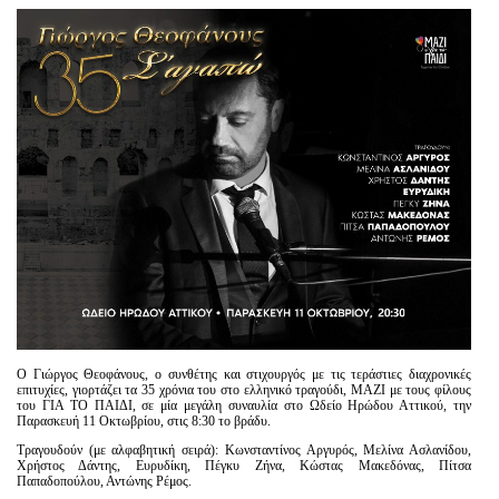
Είσοδος διαχειριστή
Ο Γιώργος Θεοφάνους, ο συνθέτης και στιχουργός με τις τεράστιες διαχρονικές
επιτυχίες, γιορτάζει τα 35 χρόνια του στο ελληνικό τραγούδι, ΜΑΖΙ με τους φίλους
του ΓΙΑ ΤΟ ΠΑΙΔΙ, σε μία μεγάλη συναυλία στο Ωδείο Ηρώδου Αττικού, την
Παρασκευή 11 Οκτωβρίου, στις 8:30 το βράδυ.
Τραγουδούν (με αλφαβητική σειρά): Κωνσταντίνος Αργυρός, Μελίνα Ασλανίδου,
Χρήστος Δάντης, Ευρυδίκη, Πέγκυ Ζήνα, Κώστας Μακεδόνας, Πίτσα
Παπαδοπούλου, Αντώνης Ρέμος.