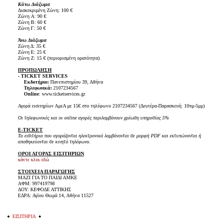
Κάτω Διάζωμα
Διακεκριμένη Ζώνη: 100 €
Ζώνη A: 90 €
Ζώνη B: 60 €
Ζώνη Γ: 50 €
Άνω Διάζωμα
Ζώνη Δ: 35 €
Ζώνη Ε: 25 €
Ζώνη Ζ: 15 € (περιορισμένη ορατότητα)
ΠΡΟΠΩΛΗΣΗ
- TICKET SERVICES
- -
Εκδοτήριο:
Πανεπιστημίου 39, Αθήνα
- -
Τηλεφωνικά:
2107234567
- -
Online
: www.ticketservices.gr
Αγορά εισιτηρίων ΑμεΑ με 15€ στο τηλέφωνο 2107234567 (Δευτέρα-Παρασκευή: 10πμ-5μμ)
Οι τηλεφωνικές και οι online αγορές περιλαμβάνουν χρέωση υπηρεσίας 5%
E-TICKET
Τα εισιτήρια που αγοράζονται ηλεκτρονικά λαμβάνονται σε μορφή PDF και εκτυπώνονται ή
αποθηκεύονται σε κινητό τηλέφωνο.
ΟΡΟΙ ΑΓΟΡΑΣ ΕΙΣΙΤΗΡΙΩΝ
κάντε κλικ εδώ
ΣΤΟΙΧΕΙΑ ΠΑΡΑΓΩΓΗΣ
ΜΑΖΙ ΓΙΑ ΤΟ ΠΑΙΔΙ ΑΜΚΕ
ΑΦΜ: 997419798
ΔΟΥ: ΚΕΦΟΔΕ ΑΤΤΙΚΗΣ
ΕΔΡΑ: Αγίου Θωμά 14, Αθήνα 11527
ΕΙΣΙΤΗΡΙΑ