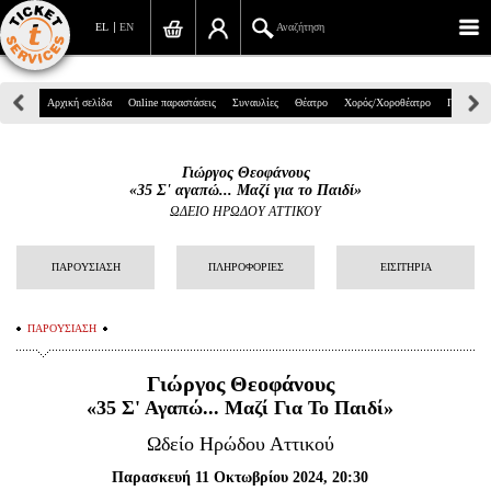
EL
EN
Αναζήτηση
Πανεπιστημίου 39, Αθήνα
Αρχική σελίδα
Online παραστάσεις
Συναυλίες
Θέατρο
Χορός/Χοροθέατρο
Παιδικά
210 7234567
Γιώργος Θεοφάνους
info@ticketservices.gr
«35 Σ' αγαπώ... Μαζί για το Παιδί»
ΩΔΕΙΟ ΗΡΩΔΟΥ ΑΤΤΙΚΟΥ
Αναζήτηση
ΠΑΡΟΥΣΙΑΣΗ
ΠΛΗΡΟΦΟΡΙΕΣ
ΕΙΣΙΤΗΡΙΑ
Σύνδεση/Εγγραφή
Παραγγελία
ΠΑΡΟΥΣΙΑΣΗ
Αναζήτηση παραγγελίας
Γιώργος Θεοφάνους
«35 Σ' Αγαπώ... Μαζί Για Το Παιδί»
Προσωπικά Δεδομένα
Ωδείο Ηρώδου Αττικού
Πληροφορίες
Παρασκευή 11 Οκτωβρίου 2024, 20:30