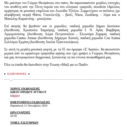
Με μαέστρο τον Γιώργο Θεοφάνους στο πιάνο, θα παρουσιαστούν μεγάλες επιτυχίες
του συνθέτη από την 35ετη πορεία του στο ελληνικό τραγούδι, συνοδεία 14μελους
ορχήστρας σε μουσική επιμέλεια του Λεωνίδα Τζίτζου. Συμμετέχουν οι σολίστες (με
αλφαβητική σειρά) Θάνος Γκιουλετζής - βιολί, Νίκος Ζωιδάκης - λύρα και ο
Μανώλης Καραντίνης - μπουζούκι.
Επί σκηνής θα βρεθούν και οι χορωδίες: παιδική χορωδία Δήμου Διονύσου
(διεύθυνση: Χρυσούλα Τσιμούρη), παιδική χορωδία Ι. Ν. Αγίας Βαρβάρας
Αργυρούπολης (διεύθυνση: Λώρα Πετροπούλου - Ελεωνόρα Ζαχαριά, παιδική
χορωδία Cantus Atenas (διεύθυνση: Δήμητρα Χανού), παιδική χορωδία Con Anima
Συλλόγου Εργάνη (διεύθυνση: Ιουλία Τζανετουλάκου).
Σε αυτή τη μεγάλη μουσική γιορτή, με τα 35 πιο όμορφα «Σ' Αγαπώ», θα ακουστούν
μερικά από τα ωραιότερα τραγούδια αγάπης που έχει γράψει ο Γιώργος Θεοφάνους
και μας συντροφεύουν διαχρονικά, ξυπνώντας τα πιο έντονα συναισθήματά μας.
Όλα τα έσοδα θα διατεθούν στην Ένωση «Μαζί για το Παιδί».
ΠΛΗΡΟΦΟΡΙΕΣ
ΧΩΡΟΣ ΕΚΔΗΛΩΣΗΣ
ΩΔΕΙΟ ΗΡΩΔΟΥ ΑΤΤΙΚΟΥ
(
χάρτης
)
ΗΜΕΡΟΜΗΝΙΑ ΕΚΔΗΛΩΣΗΣ
Παρασκευή 11 Οκτωβρίου 2024
ΩΡΑ ΕΝΑΡΞΗΣ
20:30
ΤΙΜΕΣ ΕΙΣΙΤΗΡΙΩΝ