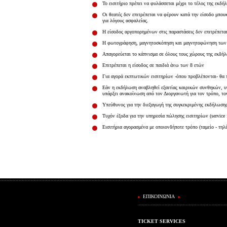
Το εισιτήριο πρέπει να φυλάσσεται μέχρι το τέλος της εκδ
Οι θεατές δεν επιτρέπεται να φέρουν κατά την είσοδο μπου
για λόγους ασφαλείας.
Η είσοδος αργοπορημένων στις παραστάσεις δεν επιτρέπεται
Η φωτογράφηση, μαγνητοσκόπηση και μαγνητοφώνηση των 
Απαγορεύεται το κάπνισμα σε όλους τους χώρους της εκδή
Επιτρέπεται η είσοδος σε παιδιά άνω των 8 ετών
Για αγορά εκπτωτικών εισιτηρίων -όπου προβλέπονται- θα πρ
Εάν η εκδήλωση αναβληθεί εξαιτίας καιρικών συνθηκών, υγ
υπάρξει ανακοίνωση από τον Διοργανωτή για τον τρόπο, το
Υπεύθυνος για την διεξαγωγή της συγκεκριμένης εκδήλωσης,
Τυχόν έξοδα για την υπηρεσία πώλησης εισιτηρίων (service 
Εισιτήρια αγορασμένα με οποιονδήποτε τρόπο (ταμείο - τηλ
ΕΠΙΚΟΙΝΩΝΙΑ
TICKET SERVICES