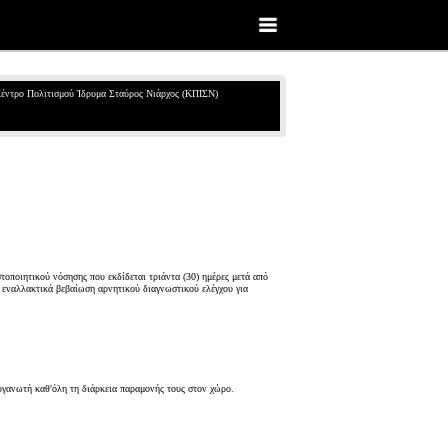
έντρο Πολιτισμού Ίδρυμα Σταύρος Νιάρχος (ΚΠΙΣΝ)
στοποιητικού νόσησης που εκδίδεται τριάντα (30) ημέρες μετά από
ν εναλλακτικά βεβαίωση αρνητικού διαγνωστικού ελέγχου για
ργανωτή καθ'όλη τη διάρκεια παραμονής τους στον χώρο.