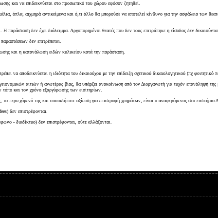
Είσοδος διαχειριστή
ήλωσης και να επιδεικνύεται στο προσωπικό του χώρου εφόσον ζητηθεί.
κάλια, όπλα, αιχμηρά αντικείμενα και ό,τι άλλο θα μπορούσε να αποτελεί κίνδυνο για την ασφάλεια των θεα
. Η παράσταση δεν έχει διάλειμμα. Αργοπορημένοι θεατές που δεν τους επιτράπηκε η είσοδος δεν δικαιούντ
παραστάσεων δεν επιτρέπεται.
λωσης και η κατανάλωση ειδών κυλικείου κατά την παράσταση.
έπει να αποδεικνύεται η ιδιότητα του δικαιούχου με την επίδειξη σχετικού δικαιολογητικού (πχ φοιτητικό π
ειονομικών αιτιών ή ανωτέρας βίας, θα υπάρξει ανακοίνωση από τον Διοργανωτή για τυχόν επανάληψή της με
ν τόπο και τον χρόνο εξαργύρωσης των εισιτηρίων.
 το περιεχόμενό της και οποιαδήποτε αξίωση για επιστροφή χρημάτων, είναι ο αναφερόμενος στο εισιτήριο 
fees) δεν επιστρέφονται.
έφωνο - διαδίκτυο) δεν επιστρέφονται, ούτε αλλάζονται.