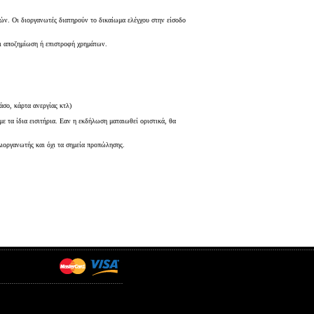
τών. Οι διοργανωτές διατηρούν το δικαίωμα ελέγχου στην είσοδο
αι αποζημίωση ή επιστροφή χρημάτων.
άσο, κάρτα ανεργίας κτλ)
 τα ίδια εισιτήρια. Εαν η εκδήλωση ματαιωθεί οριστικά, θα
Διοργανωτής και όχι τα σημεία προπώλησης.