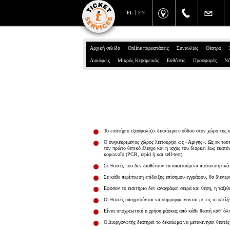
EL
EN
Αρχική σελίδα
Online παραστάσεις
Συναυλίες
Θέατρο
Λυκόφως
Μικρός Κεραμεικός
Εκθέσεις
Προσφορές
Νέ
Το εισιτήριο εξασφαλίζει δικαίωμα εισόδου στον χώρο της
Ο συγκεκριμένος χώρος λειτουργει ως «Αμιγής». Ως εκ τούτο
τον πρώτο θετικό έλεγχο και η ισχύς του διαρκεί έως εκατ
κορωνοϊό (PCR, rapid ή και self-test).
Σε θεατές που δεν διαθέτουν τα απαιτούμενα πιστοποιητικά
Σε κάθε περίπτωση επίδειξης επίσημου εγγράφου, θα διενερ
Εφόσον το εισιτήριο δεν αναγράφει σειρά και θέση, η ταξιθ
Οι θεατές υποχρεούνται να συμμορφώνονται με τις υποδείξ
Είναι υποχρεωτική η χρήση μάσκας από κάθε θεατή καθ' όλ
Ο Διοργανωτής διατηρεί το δικαίωμα να μετακινήσει θεατές 