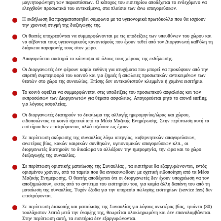
μαγνητοφώνηση των παραστάσεων. Ο κάτοχος του εισιτηρίου αποδέχεται το ενδεχόμενο να
Είσοδος διαχειριστή
ελεγχθούν προσωπικά του αντικείμενα, στα πλαίσια των άνω απαγορεύσεων.
Η εκδήλωση θα πραγματοποιηθεί σύμφωνα με τα υγειονομικά πρωτόκολλα που θα ισχύουν
την χρονική στιγμή της διεξαγωγής της.
Οι θεατές υποχρεούνται να συμμορφώνονται με τις υποδείξεις των υπευθύνων του χώρου και
να σέβονται τους υγειονομικούς κανονισμούς που έχουν τεθεί από τον Διοργανωτή καθ'όλη τη
διάρκεια παραμονής τους στον χώρο.
Απαγορεύεται αυστηρά το κάπνισμα σε όλους τους χώρους της εκδήλωσης.
Οι Διοργανωτές δεν φέρουν καμία ευθύνη για ατυχήματα που μπορεί να προκύψουν από την
απρεπή συμπεριφορά του κοινού και για ζημιές ή απώλειες προσωπικών αντικειμένων των
θεατών στο χώρο της συναυλίας. Επίσης δεν αντικαθιστούν κλεμμένα ή χαμένα εισιτήρια.
Το κοινό οφείλει να συμμορφώνεται στις υποδείξεις του προσωπικού ασφαλείας και των
εκπροσώπων των Διοργανωτών για θέματα ασφαλείας. Απαγορεύεται ρητά το crowd surfing
για λόγους ασφαλείας.
Οι διοργανωτές διατηρούν το δικαίωμα της αλλαγής ημερομηνίας/ώρας και χώρου,
ειδοποιώντας το κοινό σχετικά από τα Μέσα Μαζικής Ενημέρωσης. Στην περίπτωση αυτή τα
εισιτήρια δεν επιστρέφονται, αλλά ισχύουν ως έχουν
Σε περίπτωση ακύρωσης της συναυλίας λόγω απεργίας, κυβερνητικών απαγορεύσεων,
ανωτέρας βίας, κακών καιρικών συνθηκών, υγειονομικών απαγορεύσεων κλπ., οι
διοργανωτές διατηρούν το δικαίωμα να αλλάξουν την ημερομηνία, την ώρα και το χώρο
διεξαγωγής της συναυλίας.
Σε περίπτωση οριστικής ματαίωσης της Συναυλίας , τα εισιτήρια θα εξαργυρώνονται, εντός
ορισμένου χρόνου, από τα ταμεία που θα ανακοινωθούν με σχετική ειδοποίηση από τα Μέσα
Μαζικής Ενημέρωσης. Ο θεατής αποδέχεται ότι οι διοργανωτές δεν έχουν υποχρέωση να τον
αποζημιώσουν, εκτός από το αντίτιμο του εισιτηρίου του, για καμία άλλη δαπάνη του από τη
ματαίωση της συναυλίας. Τυχόν έξοδα για την υπηρεσία πώλησης εισιτηρίων (service fees) δεν
επιστρέφονται.
Σε περίπτωση διακοπής και ματαίωσης της Συναυλίας για λόγους ανωτέρας βίας, τριάντα (30)
τουλάχιστον λεπτά μετά την έναρξης της, θεωρείται ολοκληρωμένη και δεν επαναλαμβάνεται.
Στην περίπτωση αυτή, τα εισιτήρια δεν εξαργυρώνονται.