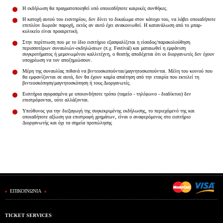
Η εκδήλωση θα πραγματοποιηθεί υπό οποιεσδήποτε καιρικές συνθήκες.
Η κατοχή αυτού του εισιτηρίου, δεν δίνει το δικαίωμα στον κάτοχο του, να λάβει οποιαδήποτε
επιπλέον δωρεάν παροχή, εκτός αν αυτό έχει ανακοινωθεί. Η κατανάλωση από το μπαρ-
κυλικείο είναι προαιρετική.
Στην περίπτωση που με το ίδιο εισιτήριο εξασφαλίζεται η είσοδος/παρακολούθηση
περισσοτέρων συναυλιών-εκδηλώσεων (π.χ. Festival) και ματαιωθεί η εμφάνιση
συγκροτήματος ή μεμονωμένου καλλιτέχνη, ο θεατής αποδέχεται ότι οι διοργανωτές δεν έχουν
υποχρέωση να τον αποζημιώσουν.
Μέρη της συναυλίας πιθανά να βιντεοσκοπούνται/μαγνητοσκοπούνται. Μέλη του κοινού που
θα εμφανίζονται σε αυτά, δεν θα έχουν καμία απαίτηση από την εταιρία που εκτελεί τη
βιντεοσκόπηση/μαγνητοσκόπηση ή τους Διοργανωτές.
Εισιτήρια αγορασμένα με οποιονδήποτε τρόπο (ταμείο - τηλέφωνο - διαδίκτυο) δεν
επιστρέφονται, ούτε αλλάζονται.
Υπεύθυνος για την διεξαγωγή της συγκεκριμένης εκδήλωσης, το περιεχόμενό της και
οποιαδήποτε αξίωση για επιστροφή χρημάτων, είναι ο αναφερόμενος στο εισιτήριο
Διοργανωτής και όχι τα σημεία προπώλησης
ΕΠΙΚΟΙΝΩΝΙΑ
TICKET SERVICES