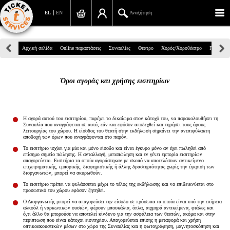
EL
EN
Αναζήτηση
Πανεπιστημίου 39, Αθήνα
Αρχική σελίδα
Online παραστάσεις
Συναυλίες
Θέατρο
Χορός/Χοροθέατρο
Παιδικά
210 7234567
Όροι αγοράς και χρήσης εισιτηρίων
info@ticketservices.gr
Αναζήτηση
Η αγορά αυτού του εισιτηρίου, παρέχει το δικαίωμα στον κάτοχό του, να παρακολουθήσει τη
Συναυλία που αναγράφεται σε αυτό, εάν και εφόσον αποδεχθεί και τηρήσει τους όρους
Σύνδεση/Εγγραφή
λειτουργίας του χώρου. Η είσοδος του θεατή στην εκδήλωση σημαίνει την ανεπιφύλακτη
αποδοχή των όρων που αναγράφονται στο παρόν.
Το εισιτήριο ισχύει για μία και μόνο είσοδο και είναι έγκυρο μόνο αν έχει πωληθεί από
Παραγγελία
επίσημο σημείο πώλησης. Η ανταλλαγή, μεταπώληση και εν γένει εμπορία εισιτηρίων
απαγορεύεται. Εισιτήρια τα οποία αγοράστηκαν με σκοπό να αποτελέσουν αντικείμενο
επιχειρηματικής, εμπορικής, διαφημιστικής ή άλλης δραστηριότητας χωρίς την έγκριση των
Αναζήτηση παραγγελίας
διοργανωτών, μπορεί να ακυρωθούν.
Το εισιτήριο πρέπει να φυλάσσεται μέχρι το τέλος της εκδήλωσης και να επιδεικνύεται στο
προσωπικό του χώρου εφόσον ζητηθεί.
Προσωπικά Δεδομένα
Ο Διοργανωτής μπορεί να απαγορεύσει την είσοδο σε πρόσωπα τα οποία είναι υπό την επήρεια
αλκοόλ ή ναρκωτικών ουσιών, φέρουν μπουκάλια, όπλα, αιχμηρά αντικείμενα, φιάλες και
Πληροφορίες
ό,τι άλλο θα μπορούσε να αποτελεί κίνδυνο για την ασφάλεια των θεατών, ακόμα και στην
περίπτωση που είναι κάτοχοι εισιτηρίου. Απαγορεύεται επίσης η μεταφορά και χρήση
οπτικοακουστικών μέσων στο χώρο της Συναυλίας και η φωτογράφηση, μαγνητοσκόπηση και