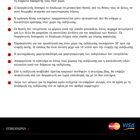
τη διάρκεια παραμονής τους στον χώρο.
Είσοδος διαχειριστή
Ο Διοργανωτής διατηρεί το δικαίωμα να μετακινήσει θεατές από τις θέσεις τους σε άλλες, αν
αυτό θεωρηθεί αναγκαίο για υγειονομικούς λόγους.
Η κράτηση θέσης εισιτηρίων πραγματοποιείται μόνο ηλεκτρονικά. Δεν θα υπάρχει η
δυνατότητα κράτησης στον χώρο της εκδήλωσης.
Οι θεατές δεν επιτρέπεται να φέρουν κατά την είσοδο μπουκάλια, όπλα, αιχμηρά αντικείμενα
και ό,τι άλλο θα μπορούσε να αποτελέσει κίνδυνο για την ασφάλεια των θεατών. Οι
διοργανωτές διατηρούν το δικαίωμα ελέγχου στην είσοδο για λόγους ασφαλείας.
Παρακαλείστε για την προσέλευσή σας στον χώρο της εκδήλωσης τουλάχιστον 30' πριν την
έναρξη αυτής. Η είσοδος θα είναι δυνατή μέχρι και 10 λεπτά πριν την έναρξη της εκδήλωσης
Η φωτογράφιση, μαγνητοσκόπηση και μαγνητοφώνηση των εκδηλώσεων δεν επιτρέπεται.
Απαγορεύεται το κάπνισμα σε όλους τους χώρους της εκδήλωσης και η κατανάλωση ειδών
κυλικείου κατά την διάρκεια της εκδήλωσης.
Εάν η εκδήλωση αναβληθεί εξαιτίας καιρικών συνθηκών ή ανωτέρας βίας, θα υπάρξει
ανακοίνωση από τον Διοργανωτή για τυχόν επανάληψή της με τα ίδια εισιτήρια.
Λόγω των μέτρων για τη δημόσια υγεία ενδέχεται να υπάρξουν αλλαγές είτε σε σχέση με τη
διεξαγωγή της εκδήλωσης είτε σε σχέση με τον αριθμό συμμετοχών.
ΕΠΙΚΟΙΝΩΝΙΑ