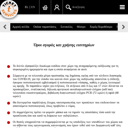
EL
EN
Αναζήτηση
Πανεπιστημίου 39, Αθήνα
Αρχική σελίδα
Online παραστάσεις
Συναυλίες
Θέατρο
Χορός/Χοροθέατρο
Παιδικά
210 7234567
Όροι αγοράς και χρήσης εισιτηρίων
info@ticketservices.gr
Αναζήτηση
Το δελτίο εξασφαλίζει δικαίωμα εισόδου στον χώρο της αναγραφόμενης εκδήλωσης για τη
συγκεκριμένη ημερομηνία και ώρα η οποία αναφέρεται σε αυτό.
Σύνδεση/Εγγραφή
Σύμφωνα με τα τελευταία μέτρα προστασίας της δημόσιας υγείας από τον κίνδυνο διασποράς
του COVID-19, για την είσοδο του κοινού στον χώρο της εκδήλωσης απαιτείται η επίδειξη
έγκυρου πιστοποιητικού εμβολιασμού ή πιστοποιητικού νόσησης, καθώς ο χώρος λειτουργεί
Παραγγελία
ως αμιγής. Το παραπάνω ισχύει για ενήλικες. Οι ανήλικοι από 4 έως και 17 ετών δύνανται να
προσκομίζουν, εναλλακτικά, δήλωση αρνητικού αυτοδιαγνωστικού ελέγχου (self test)
τελευταίου εικοσιτετραώρου, βεβαίωση διαγνωστικού ελέγχου PCR (72 ωρών) ή rapid (48
Αναζήτηση παραγγελίας
ωρών)
Θα διενεργείται παράλληλος έλεγχος ταυτοπροσωπίας των προσώπων που επιδεικνύουν τα
απαιτούμενα πιστοποιητικά, όπως προβλέπει ο νόμος.
Προσωπικά Δεδομένα
Οι συμμετέχοντες πρέπει να φορούν μάσκα και να τηρούν τις αποστάσεις τόσο κατά την
προσέλευση όσο και κατά τη διάρκεια των εκδηλώσεων.
Πληροφορίες
Οι θεατές υποχρεούνται να συμμορφώνονται με τις υποδείξεις των υπευθύνων του χώρου και
να σέβονται τους υγειονομικούς κανονισμούς που έχουν τεθεί από τον Διοργανωτή καθ' όλη