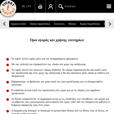
EL
EN
Αναζήτηση
Πανεπιστημίου 39, Αθήνα
Αρχική σελίδα
Online παραστάσεις
Συναυλίες
Θέατρο
Χορός/Χοροθέατρο
Παιδικά
210 7234567
Όροι αγοράς και χρήσης εισιτηρίων
info@ticketservices.gr
Αναζήτηση
Το παρόν δελτίο ισχύει μόνο για την αναγραφόμενη ημερομηνία.
Σύνδεση/Εγγραφή
Mε την επίδειξή του εξασφαλίζετε την είσοδο στο χώρο της εκδήλωσης.
Tο παρόν δελτίο δεν αποτελεί νόμιμη απόδειξη. To νόμιμο παραστατικό θα σας δωθεί κατά
την προσέλευσή σας στον χώρο της εκδήλωσης ή θα σας αποσταλεί μέσω email με ευθύνη του
Παραγγελία
Διοργανωτή.
Παρακαλούμε να βρίσκεστε στο χώρο κατά την ώρα προσέλευσης για να εξυπηρετηθείτε
Αναζήτηση παραγγελίας
καλύτερα.
Η ταξιθεσία γίνεται κατά την προσέλευση στον χώρο και με τις οδηγίες του αρμόδιου
προσωπικού.
Προσωπικά Δεδομένα
Οι θεατές υποχρεούνται να συμμορφώνονται με τις υποδείξεις των υπευθύνων του χώρου και
να σέβονται τους υγειονομικούς κανονισμούς που έχουν τεθεί από τον Διοργανωτή καθ'όλη τη
Πληροφορίες
διάρκεια παραμονής τους στον χώρο.
Ο Διοργανωτής διατηρεί το δικαίωμα να μετακινήσει θεατές από τις θέσεις τους σε άλλες, αν
αυτό θεωρηθεί αναγκαίο.