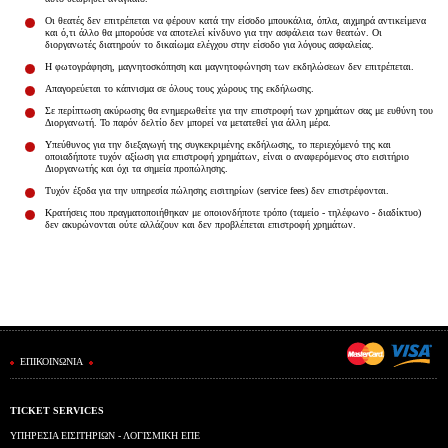
Είσοδος διαχειριστή
Οι θεατές δεν επιτρέπεται να φέρουν κατά την είσοδο μπουκάλια, όπλα, αιχμηρά αντικείμενα
και ό,τι άλλο θα μπορούσε να αποτελεί κίνδυνο για την ασφάλεια των θεατών. Οι
διοργανωτές διατηρούν το δικαίωμα ελέγχου στην είσοδο για λόγους ασφαλείας.
Η φωτογράφηση, μαγνητοσκόπηση και μαγνητοφώνηση των εκδηλώσεων δεν επιτρέπεται.
Απαγορεύεται το κάπνισμα σε όλους τους χώρους της εκδήλωσης.
Σε περίπτωση ακύρωσης θα ενημερωθείτε για την επιστροφή των χρημάτων σας με ευθύνη του
Διοργανωτή. Το παρόν δελτίο δεν μπορεί να μετατεθεί για άλλη μέρα.
Υπεύθυνος για την διεξαγωγή της συγκεκριμένης εκδήλωσης, το περιεχόμενό της και
οποιαδήποτε τυχόν αξίωση για επιστροφή χρημάτων, είναι ο αναφερόμενος στο εισιτήριο
Διοργανωτής και όχι τα σημεία προπώλησης.
Τυχόν έξοδα για την υπηρεσία πώλησης εισιτηρίων (service fees) δεν επιστρέφονται.
Κρατήσεις που πραγματοποιήθηκαν με οποιονδήποτε τρόπο (ταμείο - τηλέφωνο - διαδίκτυο)
δεν ακυρώνονται ούτε αλλάζουν και δεν προβλέπεται επιστροφή χρημάτων.
ΕΠΙΚΟΙΝΩΝΙΑ
TICKET SERVICES
ΥΠΗΡΕΣΙΑ ΕΙΣΙΤΗΡΙΩΝ - ΛΟΓΙΣΜΙΚΗ ΕΠΕ