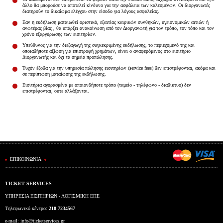
Είσοδος διαχειριστή
άλλο θα μπορούσε να αποτελεί κίνδυνο για την ασφάλεια των καλεσμένων. Οι διοργανωτές
διατηρούν το δικαίωμα ελέγχου στην είσοδο για λόγους ασφαλείας.
Εαν η εκδήλωση ματαιωθεί οριστικά, εξαιτίας καιρικών συνθηκών, υγειονομικών αιτιών ή
ανωτέρας βίας , θα υπάρξει ανακοίνωση από τον Διοργανωτή για τον τρόπο, τον τόπο και τον
χρόνο εξαργύρωσης των εισιτηρίων.
Υπεύθυνος για την διεξαγωγή της συγκεκριμένης εκδήλωσης, το περιεχόμενό της και
οποιαδήποτε αξίωση για επιστροφή χρημάτων, είναι ο αναφερόμενος στο εισιτήριο
Διοργανωτής και όχι τα σημεία προπώλησης.
Τυχόν έξοδα για την υπηρεσία πώλησης εισιτηρίων (service fees) δεν επιστρέφονται, ακόμα και
σε περίπτωση ματαίωσης της εκδήλωσης.
Εισιτήρια αγορασμένα με οποιονδήποτε τρόπο (ταμείο - τηλέφωνο - διαδίκτυο) δεν
επιστρέφονται, ούτε αλλάζονται.
ΕΠΙΚΟΙΝΩΝΙΑ
TICKET SERVICES
ΥΠΗΡΕΣΙΑ ΕΙΣΙΤΗΡΙΩΝ - ΛΟΓΙΣΜΙΚΗ ΕΠΕ
Τηλεφωνικό κέντρο:
210 7234567
e-mail:
info@ticketservices.gr