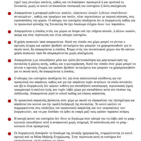
Είσοδος διαχειριστή
τηρεί τους ανωτέρω κανόνες, καθώς και να διακόψουν προσωρινά ή και οριστικά τη
Συναυλία, χωρίς το κοινό να δικαιούται επιστροφή του εισιτηρίου ή άλλη αποζημίωση
Απαγορεύεται η μεταφορά γυάλινων φιαλών, εύφλεκτων υλικών ή άλλων επικίνδυνων
αντικειμένων , καθώς και τροφίμων και ποτών, πλην περιπτώσεων με ιατρική σύσταση, στις
εγκαταστάσεις του χώρου. Ο κάτοχος του εισιτηρίου αποδέχεται ότι οι διοργανωτές καθώς και
το προσωπικό φύλαξης της Συναυλίας θα έχει δικαίωμα ελέγχου όλων των παραπάνω.
Απαγορεύεται η είσοδος εντός του χώρου σε άτομα υπό την επήρεια αλκοόλ, ή άλλων ουσιών,
ακόμα και στην περίπτωση που είναι κάτοχοι εισιτηρίου.
Η χρήση συσκευών laser απαγορεύεται. Κατά την είσοδο στο χώρο μπορεί να γίνεται ο
σχετικός έλεγχος και εφόσον βρεθούν αντικείμενα που μπορούν να χρησιμοποιηθούν για το
σκοπό αυτό, θα απαγορεύεται η είσοδος. ¶τομα εντός του συναυλιακού χώρου που θα κάνουν
χρήση συσκευών laser θα απομακρύνονται χωρίς αποζημίωση.
Απαγορεύεται η με οποιοδήποτε μέσο και τρόπο βιντεοσκόπηση και μαγνητοφώνηση της
συναυλίας ή μέρους αυτής, καθώς και η φωτογράφηση. Κατά την είσοδο στον χώρο μπορεί να
γίνεται ο σχετικός έλεγχος και εφόσον βρεθούν αντικείμενα που μπορούν να χρησιμοποιηθούν
για το σκοπό αυτό, θα απαγορεύεται η είσοδος.
Ο κάτοχος του εισιτηρίου αποδέχεται ότι: (α) είναι αποκλειστικά υπεύθυνος για την
προσωπική του ασφάλεια, καθώς και για την ασφάλεια τυχόν ανηλίκων τα οποία συνοδεύει
και (β) οι διοργανωτές δεν φέρουν ευθύνη για οποιαδήποτε καταστροφή, περιουσιακή ζημιά,
τραυματισμό ή απώλεια ζωής που τυχόν λάβει χώρα για οποιαδήποτε αιτία στο πλαίσιο της
εκδήλωσης. Απαγορεύεται ρητά το crowd surfing για λόγους ασφαλείας.
Το προσωπικό ασφαλείας βρίσκεται στον χώρο με σκοπό να εξασφαλίσει την εξυπηρέτηση και
ασφάλεια του κοινού για την ομαλή διεξαγωγή της συναυλίας. Το κοινό οφείλει να
συμμορφώνεται στις υποδείξεις του προσωπικού ασφαλείας και των εκπροσώπων των
διοργανωτών, και να μην διστάσει να έρθει σε επαφή μαζί τους εφόσον παραστεί ανάγκη.
Η κατοχή αυτού του εισιτηρίου δεν δίνει το δικαίωμα στον κάτοχό του να λάβει από το μπαρ -
κυλικείο οποιοδήποτε ποτό ή αναψυκτικό χωρίς πληρωμή. Η κατανάλωση από το μπαρ -
κυλικείο είναι προαιρετική.
Οι διοργανωτές διατηρούν το δικαίωμα της αλλαγής ημερομηνίας, ενημερώνοντας το κοινό
σχετικά από τα Μέσα Μαζικής Ενημέρωσης. Στην περίπτωση αυτή τα εισιτήρια δεν
επιστρέφονται, αλλά ισχύουν ως έχουν.