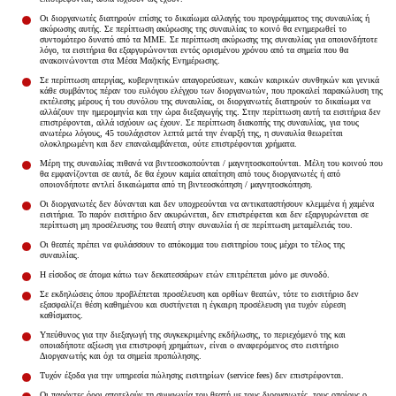
Οι διοργανωτές διατηρούν επίσης το δικαίωμα αλλαγής του προγράμματος της συναυλίας ή
ακύρωσης αυτής. Σε περίπτωση ακύρωσης της συναυλίας το κοινό θα ενημερωθεί το
συντομότερο δυνατό από τα ΜΜΕ. Σε περίπτωση ακύρωσης της συναυλίας για οποιονδήποτε
λόγο, τα εισιτήρια θα εξαργυρώνονται εντός ορισμένου χρόνου από τα σημεία που θα
ανακοινώνονται στα Μέσα Μαζικής Ενημέρωσης.
Σε περίπτωση απεργίας, κυβερνητικών απαγορεύσεων, κακών καιρικών συνθηκών και γενικά
κάθε συμβάντος πέραν του ευλόγου ελέγχου των διοργανωτών, που προκαλεί παρακώλυση της
εκτέλεσης μέρους ή του συνόλου της συναυλίας, οι διοργανωτές διατηρούν το δικαίωμα να
αλλάζουν την ημερομηνία και την ώρα διεξαγωγής της. Στην περίπτωση αυτή τα εισιτήρια δεν
επιστρέφονται, αλλά ισχύουν ως έχουν. Σε περίπτωση διακοπής της συναυλίας, για τους
ανωτέρω λόγους, 45 τουλάχιστον λεπτά μετά την έναρξή της, η συναυλία θεωρείται
ολοκληρωμένη και δεν επαναλαμβάνεται, ούτε επιστρέφονται χρήματα.
Μέρη της συναυλίας πιθανά να βιντεοσκοπούνται / μαγνητοσκοπούνται. Μέλη του κοινού που
θα εμφανίζονται σε αυτά, δε θα έχουν καμία απαίτηση από τους διοργανωτές ή από
οποιονδήποτε αντλεί δικαιώματα από τη βιντεοσκόπηση / μαγνητοσκόπηση.
Οι διοργανωτές δεν δύνανται και δεν υποχρεούνται να αντικαταστήσουν κλεμμένα ή χαμένα
εισιτήρια. Το παρόν εισιτήριο δεν ακυρώνεται, δεν επιστρέφεται και δεν εξαργυρώνεται σε
περίπτωση μη προσέλευσης του θεατή στην συναυλία ή σε περίπτωση μεταμέλειάς του.
Οι θεατές πρέπει να φυλάσσουν το απόκομμα του εισιτηρίου τους μέχρι το τέλος της
συναυλίας.
Η είσοδος σε άτομα κάτω των δεκατεσσάρων ετών επιτρέπεται μόνο με συνοδό.
Σε εκδηλώσεις όπου προβλέπεται προσέλευση και ορθίων θεατών, τότε το εισιτήριο δεν
εξασφαλίζει θέση καθημένου και συστήνεται η έγκαιρη προσέλευση για τυχόν εύρεση
καθίσματος.
Υπεύθυνος για την διεξαγωγή της συγκεκριμένης εκδήλωσης, το περιεχόμενό της και
οποιαδήποτε αξίωση για επιστροφή χρημάτων, είναι ο αναφερόμενος στο εισιτήριο
Διοργανωτής και όχι τα σημεία προπώλησης.
Τυχόν έξοδα για την υπηρεσία πώλησης εισιτηρίων (service fees) δεν επιστρέφονται.
Οι παρόντες όροι αποτελούν τη συμφωνία του θεατή με τους διοργανωτές, τους οποίους ο