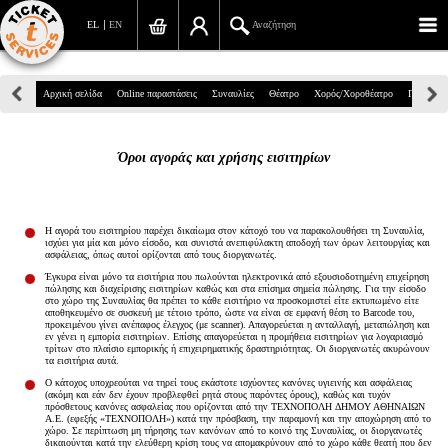
EL
EN
Αναζήτηση
Πανεπιστημίου 39, Αθήνα
Αρχική σελίδα
Online παραστάσεις
Συναυλίες
Θέατρο
Χορός/Χοροθέατρο
Παιδικά
210 7234567
Όροι αγοράς και χρήσης εισιτηρίων
info@ticketservices.gr
Αναζήτηση
Η αγορά του εισιτηρίου παρέχει δικαίωμα στον κάτοχό του να παρακολουθήσει τη Συναυλία,
ισχύει για μία και μόνο είσοδο, και συνιστά ανεπιφύλακτη αποδοχή των όρων λειτουργίας και
Σύνδεση/Εγγραφή
ασφάλειας, όπως αυτοί ορίζονται από τους διοργανωτές.
Έγκυρα είναι μόνο τα εισιτήρια που πωλούνται ηλεκτρονικά από εξουσιοδοτημένη επιχείρηση
πώλησης και διαχείρισης εισιτηρίων καθώς και στα επίσημα σημεία πώλησης. Για την είσοδο
Παραγγελία
στο χώρο της Συναυλίας θα πρέπει το κάθε εισιτήριο να προσκομιστεί είτε εκτυπωμένο είτε
αποθηκευμένο σε συσκευή με τέτοιο τρόπο, ώστε να είναι σε εμφανή θέση το Barcode του,
προκειμένου γίνει ανέπαφος έλεγχος (με scanner). Απαγορεύεται η ανταλλαγή, μεταπώληση και
Αναζήτηση παραγγελίας
εν γένει η εμπορία εισιτηρίων. Επίσης απαγορεύεται η προμήθεια εισιτηρίων για λογαριασμό
τρίτων στο πλαίσιο εμπορικής ή επιχειρηματικής δραστηριότητας. Οι διοργανωτές ακυρώνουν
τα εισιτήρια αυτά.
Προσωπικά Δεδομένα
Ο κάτοχος υποχρεούται να τηρεί τους εκάστοτε ισχύοντες κανόνες υγιεινής και ασφάλειας
(ακόμη και εάν δεν έχουν προβλεφθεί ρητά στους παρόντες όρους), καθώς και τυχόν
πρόσθετους κανόνες ασφαλείας που ορίζονται από την ΤΕΧΝΟΠΟΛH ΔΗΜΟΥ ΑΘΗΝΑΙΩΝ
Πληροφορίες
Α.Ε. (εφεξής «ΤΕΧΝΟΠΟΛH») κατά την πρόσβαση, την παραμονή και την αποχώρηση από το
χώρο. Σε περίπτωση μη τήρησης των κανόνων από το κοινό της Συναυλίας, οι διοργανωτές
δικαιούνται κατά την ελεύθερη κρίση τους να απομακρύνουν από το χώρο κάθε θεατή που δεν